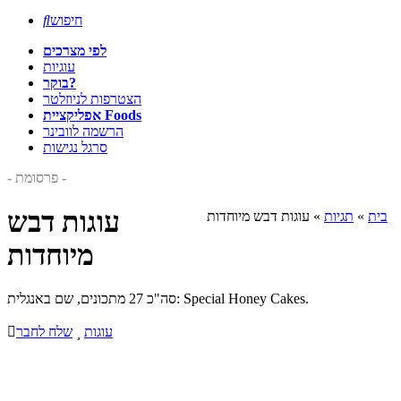
חיפוש

לפי מצרכים
עוגיות
בוקר?
הצטרפות לניוזלטר
אפליקציית Foods
הרשמה לוובינר
סרגל נגישות
- פרסומת -
עוגות דבש
בית
»
תגיות
»
עוגות דבש מיוחדות
מיוחדות
סה"כ 27 מתכונים, שם באנגלית: Special Honey Cakes.
עוגות

שלח לחבר
