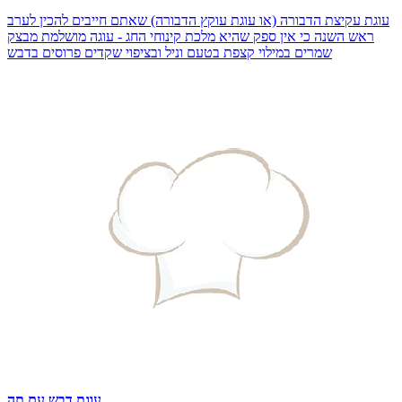
עוגת עקיצת הדבורה (או עוגת עוקץ הדבורה) שאתם חייבים להכין לערב
ראש השנה כי אין ספק שהיא מלכת קינוחי החג - עוגה מושלמת מבצק
שמרים במילוי קצפת בטעם וניל ובציפוי שקדים פרוסים בדבש
עוגת דבש עם תה