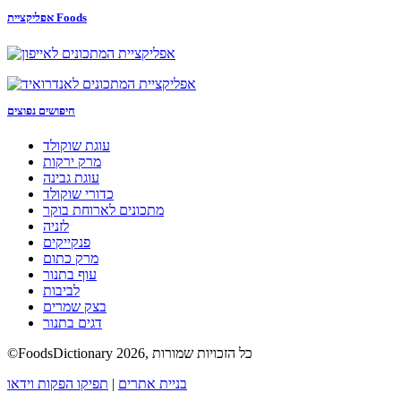
אפליקציית Foods
חיפושים נפוצים
עוגת שוקולד
מרק ירקות
עוגת גבינה
כדורי שוקולד
מתכונים לארוחת בוקר
לזניה
פנקייקים
מרק כתום
עוף בתנור
לביבות
בצק שמרים
דגים בתנור
©FoodsDictionary 2026, כל הזכויות שמורות
בניית אתרים
|
תפיקו הפקות וידאו