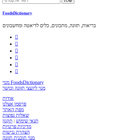
FoodsDictionary
בריאות, תזונה, מתכונים, כלים לדיאטה ומחשבונים






מנוי FoodsDictionary
מנוי ליועצי תזונה וכושר
אודות
פרסמו אצלנו
מפת האתר
שאלות נפוצות
תנאי שימוש
|
תקנון
מדיניות פרטיות
הצהרת נגישות
מנוי תוכנית תזונה