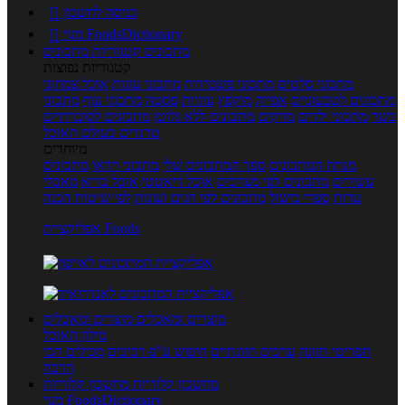
כניסה לחשבון

מנוי FoodsDictionary

מתכונים
קטגוריות מתכונים
קטגוריות נפוצות
מתכוני סלטים
מתכוני פשטידות
מתכוני עוגות
אוכל צמחוני
מתכונים לטבעוניים
אפייה
מוקפץ
עוגיות
פסטה
מתכוני עוף
מתכוני
בשר
מתכוני ילדים
מרקים
מתכונים ללא גלוטן
מתכונים לסוכרתיים
טרנדים בעולם האוכל
מיוחדים
מנתח המתכונים
ספר המתכונים שלי
מתכוני וידאו
מתכונים
עשירים
מתכונים לפי מצרכים
אוכל דיאטטי
אוכל בריא
מאכלי
עדות
ספרי בישול
מתכונים לפי חגים ועונות
לפי שיטות הכנה
אפליקציית Foods
מוצרים ומאכלים
מוצרים ומאכלים
מילון האוכל
תפריטי תזונה
ערכים תזונתיים
חיפוש ע"פ רכיבים
מכילים הכי
הרבה
מחשבון קלוריות
מחשבון קלוריות
מנוי FoodsDictionary