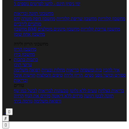
5 ימי ניסיון חינם - לחצו לפרטים נוספים
מחשבוני תזונה ובריאות
מחשבון קלוריות
מחשבון שריפת קלוריות
מחשבון דופק מטרה
יחס
מותניים לירכיים
מחשבון צריכת קלוריות
מחשבון מינונים מומלצים
מחשבון BMI
מחשבון אחוז שומן
מחשבוני הריון ולידה
מחשבון הריון
מחשבון ביוץ
כתבות
כתבות
ערוצי תוכן
איך להכין
בית ומשפחה
בריאות
מחלות ובעיות
רפואה משלימה
ספורט וכושר גופני
נשים, הריון ולידה
טיפים והמלצות
חדשות אוכל
ובריאות
טורים
בריאות בצלחת
טעים ללא גלוטן
טבעונות לבריאות
לבשל כמו שף
תזונה לבטן רגועה
מרזים ללא דיאטה
מזיזים את הגוף
הרזיה
ורפואה משלימה
גורמה ביתי


