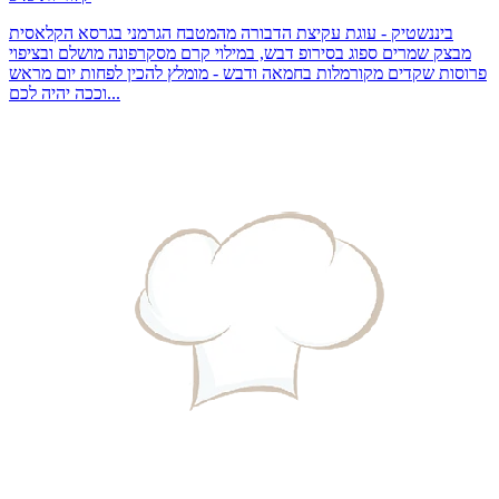
ביננשטיק - עוגת עקיצת הדבורה מהמטבח הגרמני בגרסא הקלאסית
מבצק שמרים ספוג בסירופ דבש, במילוי קרם מסקרפונה מושלם ובציפוי
פרוסות שקדים מקורמלות בחמאה ודבש - מומלץ להכין לפחות יום מראש
וככה יהיה לכם...