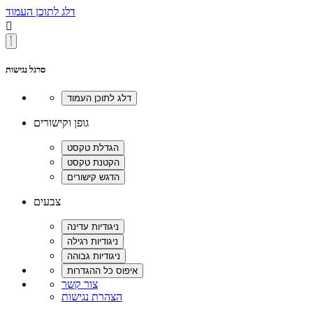
דלג לתוכן העמוד

סרגל נגישות
גופן וקישורים
צבעים
צור קשר
הצהרת נגישות