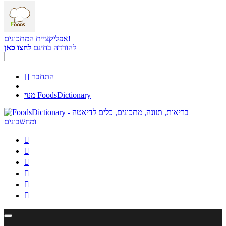
אפליקציית המתכונים!
להורדה בחינם
לחצו כאן
התחבר

מנוי FoodsDictionary





