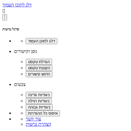
דלג לתוכן העמוד

סרגל נגישות
גופן וקישורים
צבעים
צור קשר
הצהרת נגישות