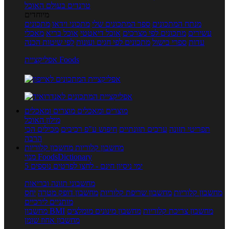
טרנדים בעולם האוכל
מיוחדים
מנתח המתכונים
ספר המתכונים שלי
מתכוני וידאו
מתכונים
עשירים
מתכונים לפי מצרכים
אוכל דיאטטי
אוכל בריא
מאכלי
עדות
ספרי בישול
מתכונים לפי חגים ועונות
לפי שיטות הכנה
אפליקציית Foods
מוצרים ומאכלים
מוצרים ומאכלים
מילון האוכל
תפריטי תזונה
ערכים תזונתיים
חיפוש ע"פ רכיבים
מכילים הכי
הרבה
מחשבון קלוריות
מחשבון קלוריות
מנוי FoodsDictionary
5 ימי ניסיון חינם - לחצו לפרטים נוספים
מחשבוני תזונה ובריאות
מחשבון קלוריות
מחשבון שריפת קלוריות
מחשבון דופק מטרה
יחס
מותניים לירכיים
מחשבון צריכת קלוריות
מחשבון מינונים מומלצים
מחשבון BMI
מחשבון אחוז שומן