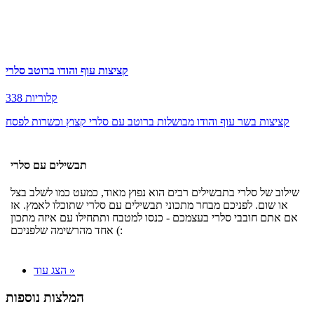
קציצות עוף והודו ברוטב סלרי
338 קלוריות
קציצות בשר עוף והודו מבושלות ברוטב עם סלרי קצוץ וכשרות לפסח
תבשילים עם סלרי
שילוב של סלרי בתבשילים רבים הוא נפוץ מאוד, כמעט כמו לשלב בצל
או שום. לפניכם מבחר מתכוני תבשילים עם סלרי שתוכלו לאמץ. אז
אם אתם חובבי סלרי בעצמכם - כנסו למטבח ותתחילו עם איזה מתכון
אחד מהרשימה שלפניכם (:
הצג עוד »
המלצות נוספות