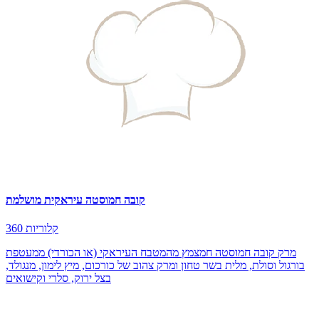
קובה חמוסטה עיראקית מושלמת
360 קלוריות
מרק קובה חמוסטה חמצמץ מהמטבח העיראקי (או הכורדי) ממעטפת
בורגול וסולת, מלית בשר טחון ומרק צהוב של כורכום, מיץ לימון, מנגולד,
בצל ירוק, סלרי וקישואים