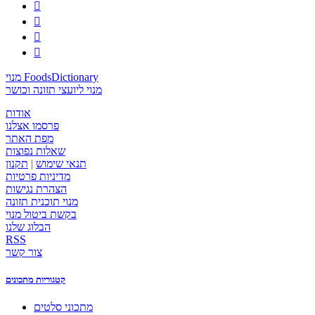




מנוי FoodsDictionary
מנוי ליועצי תזונה וכושר
אודות
פרסמו אצלנו
מפת האתר
שאלות נפוצות
תנאי שימוש
|
תקנון
מדיניות פרטיות
הצהרת נגישות
מנוי תוכנית תזונה
בקשת ביטול מנוי
הבלוג שלנו
RSS
צור קשר
קטגוריות מתכונים
מתכוני סלטים