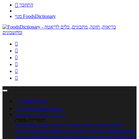
התחבר

מנוי FoodsDictionary






כניסה לחשבון

מנוי FoodsDictionary

מתכונים
קטגוריות מתכונים
קטגוריות נפוצות
מתכוני סלטים
מתכוני פשטידות
מתכוני עוגות
אוכל צמחוני
מתכונים לטבעוניים
אפייה
מוקפץ
עוגיות
פסטה
מתכוני עוף
מתכוני
בשר
מתכוני ילדים
מרקים
מתכונים ללא גלוטן
מתכונים לסוכרתיים