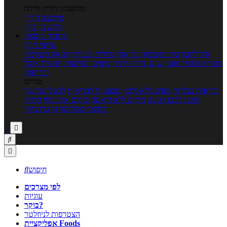
מחשבוני הריון ולידה
מחשבון הריון
מחשבון ביוץ
כתבות
כתבות
ערוצי תוכן
איך להכין
בית ומשפחה
בריאות
מחלות ובעיות
רפואה משלימה
ספורט וכושר גופני
נשים, הריון ולידה
טיפים והמלצות
חדשות אוכל
ובריאות
טורים
בריאות בצלחת
טעים ללא גלוטן
טבעונות לבריאות
לבשל כמו שף
תזונה לבטן רגועה
מרזים ללא דיאטה
מזיזים את הגוף
הרזיה
ורפואה משלימה
גורמה ביתי



חיפוש

לפי מצרכים
עוגיות
בוקר?
הצטרפות לניוזלטר
אפליקציית Foods