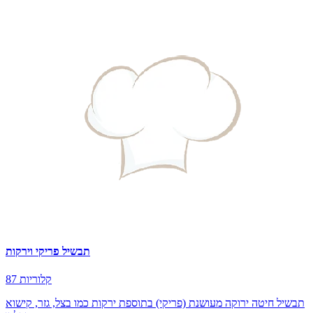
תבשיל פריקי וירקות
87 קלוריות
תבשיל חיטה ירוקה מעושנת (פריקי) בתוספת ירקות כמו בצל, גזר, קישוא