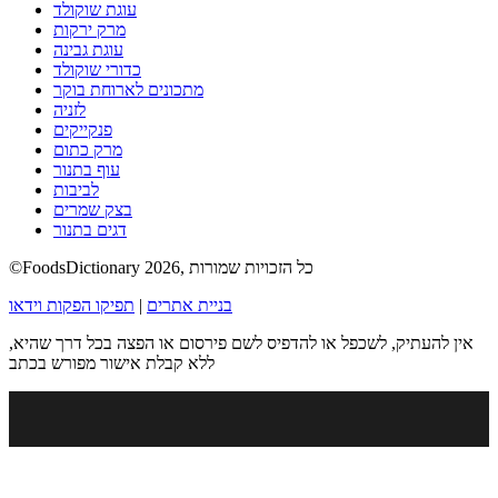
עוגת שוקולד
מרק ירקות
עוגת גבינה
כדורי שוקולד
מתכונים לארוחת בוקר
לזניה
פנקייקים
מרק כתום
עוף בתנור
לביבות
בצק שמרים
דגים בתנור
©FoodsDictionary 2026, כל הזכויות שמורות
בניית אתרים
|
תפיקו הפקות וידאו
אין להעתיק, לשכפל או להדפיס לשם פירסום או הפצה בכל דרך שהיא,
ללא קבלת אישור מפורש בכתב