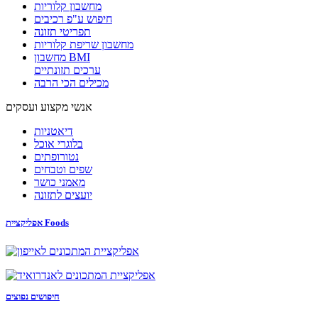
מחשבון קלוריות
חיפוש ע"פ רכיבים
תפריטי תזונה
מחשבון שריפת קלוריות
מחשבון BMI
ערכים תזונתיים
מכילים הכי הרבה
אנשי מקצוע ועסקים
דיאטניות
בלוגרי אוכל
נטורופתים
שפים וטבחים
מאמני כושר
יועצים לתזונה
אפליקציית Foods
חיפושים נפוצים