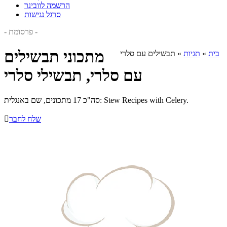
הרשמה לוובינר
סרגל נגישות
- פרסומת -
מתכוני תבשילים
בית
»
תגיות
»
תבשילים עם סלרי
עם סלרי, תבשילי סלרי
סה"כ 17 מתכונים, שם באנגלית: Stew Recipes with Celery.
שלח לחבר
