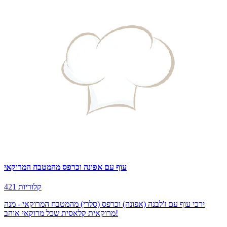
עוף עם אפונה וכרפס מהמטבח המרוקאי
421 קלוריות
ירכי עוף עם ז'לבנה (אפונה) וכרפס (סלרי) מהמטבח המרוקאי - מנה
מרוקאית קלאסית שכל מרוקאי אוהב!