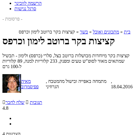
הרשמה לוובינר
סרגל נגישות
- פרסומת -
בית
»
מתכונים ואוכל
»
בשר
»
קציצות בקר ברוטב לימון וכרפס
קציצות בקר ברוטב לימון וכרפס
קציצות בקר מיוחדות מבושלות ברוטב בצל, סלרי (כרפס) ולימון - תבשיל
שמתאים מאוד לסופ"ש טעים ומפנק, 233 קלוריות למנה, 89 קלוריות
ל-100 גרם
,
, מתמחה באפייה ובישול מהמטבח
מאיה
18.04.2016
הגרוזיני
פפיסמדוב
תגובות

שלח לחבר

4.8
4 הצבעות