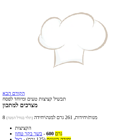
הקודם
הבא
תבשיל קציצות טעים ומיוחד לפסח
מצרכים למתכון
8 מנות/יחידות, 261 גרם למנה\יחידה
(תלוי בגודל המנה)
הקציצות
גרם
600
-
בשר בקר טחון
יחידה בינונית
(125 גרם)
-
בצל