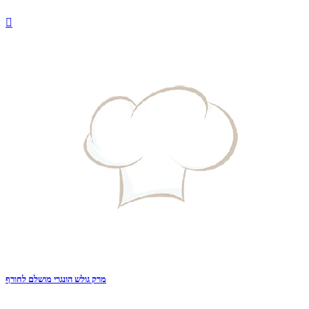

מרק גולש הונגרי מושלם לחורף