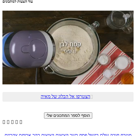
עוד הצעות למתכונים
הצטרפו אל הבלוג של מאיה






מטבח חובק עולם
בישול
פסח
בשר
קציצות
קציצות בקר
ארוחת צהריים