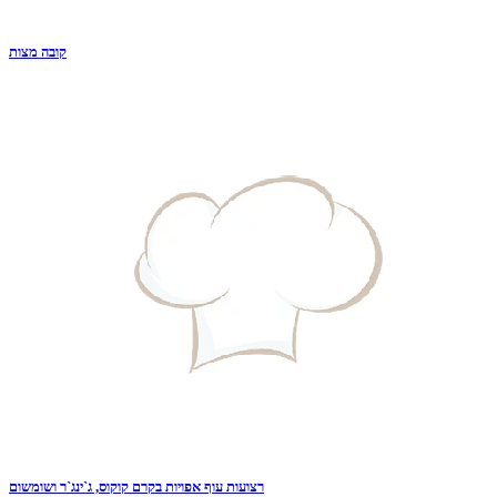
קובה מצות
רצועות עוף אפויות בקרם קוקוס, ג`ינג`ר ושומשום