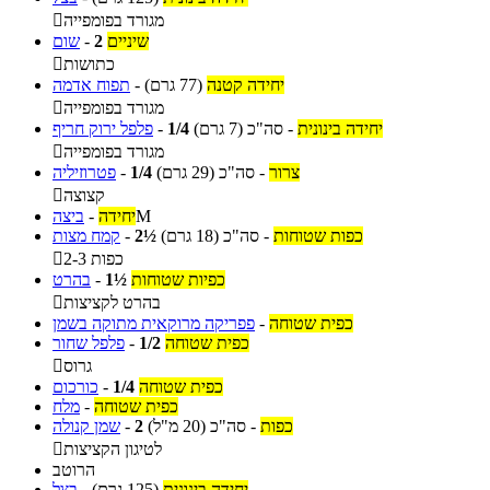
מגורד בפומפייה

שיניים
2
-
שום
כתושות

יחידה קטנה
(77 גרם)
-
תפוח אדמה
מגורד בפומפייה

יחידה בינונית
-
סה"כ
(7 גרם)
1/4
-
פלפל ירוק חריף
מגורד בפומפייה

צרור
-
סה"כ
(29 גרם)
1/4
-
פטרוזיליה
קצוצה

M
יחידה
-
ביצה
כפות שטוחות
-
סה"כ
(18 גרם)
2½
-
קמח מצות
2-3 כפות

כפיות שטוחות
1½
-
בהרט
בהרט לקציצות

כפית שטוחה
-
פפריקה מרוקאית מתוקה בשמן
כפית שטוחה
1/2
-
פלפל שחור
גרוס

כפית שטוחה
1/4
-
כורכום
כפית שטוחה
-
מלח
כפות
-
סה"כ
(20 מ"ל)
2
-
שמן קנולה
לטיגון הקציצות

הרוטב
יחידה בינונית
(125 גרם)
-
בצל