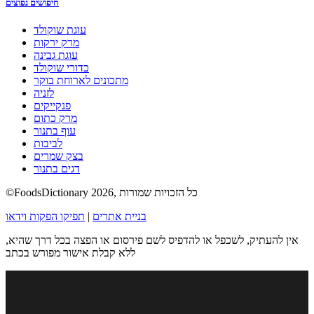
חיפושים נפוצים
עוגת שוקולד
מרק ירקות
עוגת גבינה
כדורי שוקולד
מתכונים לארוחת בוקר
לזניה
פנקייקים
מרק כתום
עוף בתנור
לביבות
בצק שמרים
דגים בתנור
©FoodsDictionary 2026, כל הזכויות שמורות
בניית אתרים
|
תפיקו הפקות וידאו
אין להעתיק, לשכפל או להדפיס לשם פירסום או הפצה בכל דרך שהיא,
ללא קבלת אישור מפורש בכתב