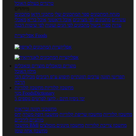
טרנדים בעולם האוכל
מיוחדים
מנתח המתכונים
ספר המתכונים שלי
מתכוני וידאו
מתכונים
עשירים
מתכונים לפי מצרכים
אוכל דיאטטי
אוכל בריא
מאכלי
עדות
ספרי בישול
מתכונים לפי חגים ועונות
לפי שיטות הכנה
אפליקציית Foods
מוצרים ומאכלים
מוצרים ומאכלים
מילון האוכל
תפריטי תזונה
ערכים תזונתיים
חיפוש ע"פ רכיבים
מכילים הכי
הרבה
מחשבון קלוריות
מחשבון קלוריות
מנוי FoodsDictionary
5 ימי ניסיון חינם - לחצו לפרטים נוספים
מחשבוני תזונה ובריאות
מחשבון קלוריות
מחשבון שריפת קלוריות
מחשבון דופק מטרה
יחס
מותניים לירכיים
מחשבון צריכת קלוריות
מחשבון מינונים מומלצים
מחשבון BMI
מחשבון אחוז שומן