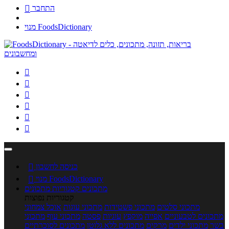
התחבר

מנוי FoodsDictionary






כניסה לחשבון

מנוי FoodsDictionary

מתכונים
קטגוריות מתכונים
קטגוריות נפוצות
מתכוני סלטים
מתכוני פשטידות
מתכוני עוגות
אוכל צמחוני
מתכונים לטבעוניים
אפייה
מוקפץ
עוגיות
פסטה
מתכוני עוף
מתכוני
בשר
מתכוני ילדים
מרקים
מתכונים ללא גלוטן
מתכונים לסוכרתיים