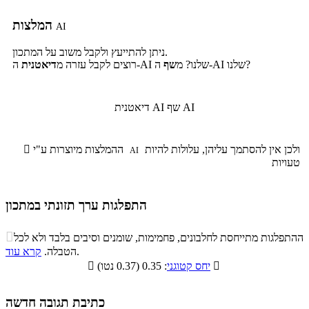
המלצות
AI
ניתן להתייעץ ולקבל משוב על המתכון.
ה-AI שלנו?
ה-AI שלנו? מ
שף
רוצים לקבל עזרה מ
דיאטנית
שף AI
דיאטנית AI
ולכן אין להסתמך עליהן, עלולות להיות
ההמלצות מיוצרות ע"י

AI
טעויות
התפלגות ערך תזונתי במתכון
התפלגות ערך תזונתי במתכון

ההתפלגות מתייחסת לחלבונים, פחמימות, שומנים וסיבים בלבד ולא לכל
סיבים
.
הטבלה.
קרא עוד
פחמימות
חלבונים
שומנים
תזונתיים

: 0.35 (0.37 נטו)
יחס קטוגני

3.9%
24.7%
48.1%
23.3%
כתיבת תגובה חדשה