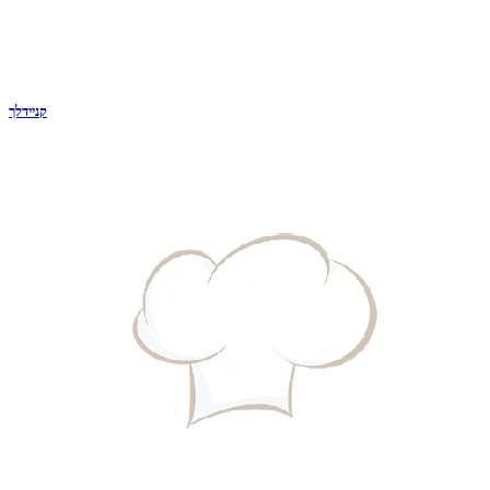
קניידלך