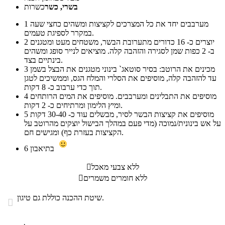
בשרי, כשר
כשרות
מערבבים יחד את כל המצרכים לקציצות ומשהים כחצי שעה
1
במקרר לספיגת טעמים.
יוצרים כ- 16 כדורים מתערובת הבשר, משטחים מעט ומטגנים
2
ב- 2 כפות שמן לסגירה והזהבה קלה. מוציאים לנייר סופג ומשהים
בינתיים בצד.
מכינים את הרוטב: בסיר סוטאג` בינוני מטגנים את הבצל בשמן
3
עד להזהבה קלה, מוסיפים את הסלרי והמלח הגס, וממשיכים לטגן
תוך כדי ערבוב כ- 8 דקות.
מוסיפים את התבלינים ומערבבים. מוסיפים את המים הרותחים
4
ומיץ הלימון ומרתיחים כ- 2 דקות.
מוסיפים את קציצות הבשר לסיר, מבשלים עוד כ- 30-40 דקות
5
על אש בינונית/נמוכה (מדי פעם במהלך הבישול יוצקים מהרוטב על
הקציצות בעזרת כף) ומגישים חם.
בתיאבון
6
ללא צבעי מאכל

ללא חומרים משמרים

שיטת ההכנה כוללת גם טיגון.
