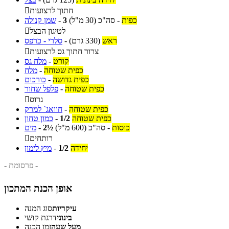
חתוך לרצועות

כפות
-
סה"כ
(30 מ"ל)
3
-
שמן קנולה
לטיגון הבצל

ראש
(330 גרם)
-
סלרי - כרפס
צרור חתוך גס לרצועות

קורט
-
מלח גס
כפית שטוחה
-
מלח
כפית גדושה
-
כורכום
כפית שטוחה
-
פלפל שחור
גרוס

כפית שטוחה
-
חוואג` למרק
כפית שטוחה
1/2
-
כמון טחון
כוסות
-
סה"כ
(600 מ"ל)
2½
-
מים
רותחים

יחידה
1/2
-
מיץ לימון
- פרסומת -
אופן הכנת המתכון
עיקריות
סוג המנה
בינוני
דרגת קושי
מעל שעה
זמן הכנה