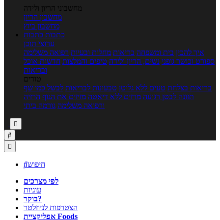
מחשבוני הריון ולידה
מחשבון הריון
מחשבון ביוץ
כתבות
כתבות
ערוצי תוכן
איך להכין
בית ומשפחה
בריאות
מחלות ובעיות
רפואה משלימה
ספורט וכושר גופני
נשים, הריון ולידה
טיפים והמלצות
חדשות אוכל
ובריאות
טורים
בריאות בצלחת
טעים ללא גלוטן
טבעונות לבריאות
לבשל כמו שף
תזונה לבטן רגועה
מרזים ללא דיאטה
מזיזים את הגוף
הרזיה
ורפואה משלימה
גורמה ביתי



חיפוש

לפי מצרכים
עוגיות
בוקר?
הצטרפות לניוזלטר
אפליקציית Foods