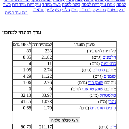
לפסח
מנות עיקריות לפסח
בשר לפסח
בשר מיוחד
עיקריות מיוחדות
בשר
חוואייג`
בקר טחון
פפריקה
כורכום
כמון
סלרי
מיץ לימון
הצג עוד תגיות
ערך תזונתי למתכון
סימון תזונתי
למנה\יחידה
ל-100 גרם
קלוריות (אנרגיה)
233
89
חלבונים
(גרם)
21.82
8.35
פחמימות
(גרם)
11
4
מתוכן
סוכרים
(גרם)
2.74
1.05
שומנים
(גרם)
11.22
4.29
מתוכם
שומן רווי
(גרם)
2.76
1.06
מתוכם
שומן טראנס
(גרם)
0
0
כולסטרול
(מ"ג)
83.97
32.13
נתרן
(מ"ג)
1,078
412.5
סיבים תזונתיים
(גרם)
1.79
0.68
מים
(גרם)
211.17
80.79