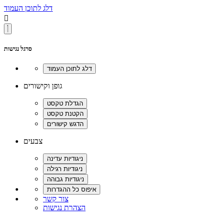
דלג לתוכן העמוד

סרגל נגישות
גופן וקישורים
צבעים
צור קשר
הצהרת נגישות