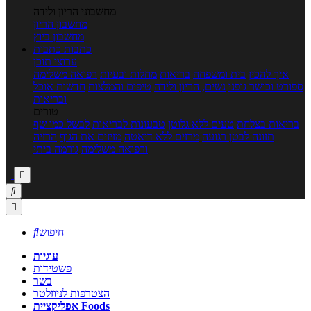
מחשבוני הריון ולידה
מחשבון הריון
מחשבון ביוץ
כתבות
כתבות
ערוצי תוכן
איך להכין
בית ומשפחה
בריאות
מחלות ובעיות
רפואה משלימה
ספורט וכושר גופני
נשים, הריון ולידה
טיפים והמלצות
חדשות אוכל
ובריאות
טורים
בריאות בצלחת
טעים ללא גלוטן
טבעונות לבריאות
לבשל כמו שף
תזונה לבטן רגועה
מרזים ללא דיאטה
מזיזים את הגוף
הרזיה
ורפואה משלימה
גורמה ביתי



חיפוש

עוגיות
פשטידות
בשר
הצטרפות לניוזלטר
אפליקציית Foods