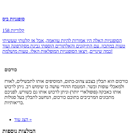
סופגניות ביס
158 קלוריות
הסופגניות האלה היו אמורות להיות עוואמה, אבל אז קלטתי שעשיתי
טעות במתכון. עם התיקונים והאלתורים הוספתי גבינת מסקרפונה ועוד
כמה שינויים, ויצאו הסופגניות המופלאות האלו. טעות מושלמת!
כורכום
כורכום הוא תבלין בצבע צהוב-כתום, המוסיפים אותו לתבשילים, לאורז
ולמאכלי עופות ובשר. המטבח ההודי עושה בו שימוש רב. ניתן לרכוש
אותו כאבקה (פופולארי יותר) וניתן לרכוש אותו גם כשורש. לפניכם
מתכונים המרכיבים בתוכם כורכום, הנחשב לתבלין בעל סגולות
בריאותיות.
הצג עוד »
המלצות נוספות