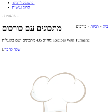
הרשמה לוובינר
סרגל נגישות
- פרסומת -
מתכונים עם כורכום
בית
»
תגיות
»
כורכום
סה"כ 435 מתכונים, שם באנגלית: Recipes With Turmeric.
שלח לחבר
