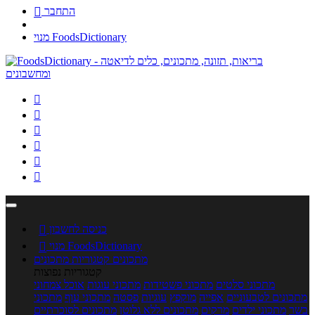
התחבר

מנוי FoodsDictionary






כניסה לחשבון

מנוי FoodsDictionary

מתכונים
קטגוריות מתכונים
קטגוריות נפוצות
מתכוני סלטים
מתכוני פשטידות
מתכוני עוגות
אוכל צמחוני
מתכונים לטבעוניים
אפייה
מוקפץ
עוגיות
פסטה
מתכוני עוף
מתכוני
בשר
מתכוני ילדים
מרקים
מתכונים ללא גלוטן
מתכונים לסוכרתיים