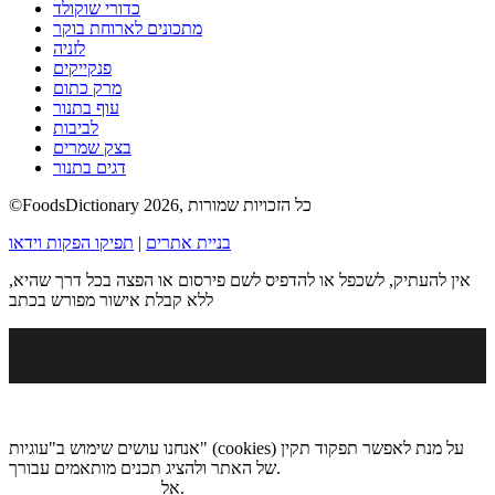
כדורי שוקולד
מתכונים לארוחת בוקר
לזניה
פנקייקים
מרק כתום
עוף בתנור
לביבות
בצק שמרים
דגים בתנור
©FoodsDictionary 2026, כל הזכויות שמורות
בניית אתרים
|
תפיקו הפקות וידאו
אין להעתיק, לשכפל או להדפיס לשם פירסום או הפצה בכל דרך שהיא,
ללא קבלת אישור מפורש בכתב
אנחנו עושים שימוש ב"עוגיות" (cookies) על מנת לאפשר תפקוד תקין
של האתר ולהציג תכנים מותאמים עבורך.
.
אל
מדיניות הגנת הפרטיות