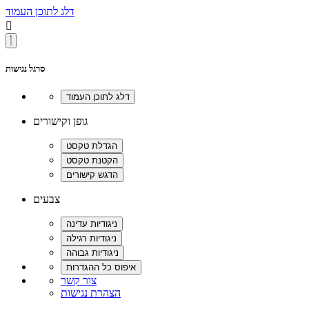
דלג לתוכן העמוד

סרגל נגישות
גופן וקישורים
צבעים
צור קשר
הצהרת נגישות