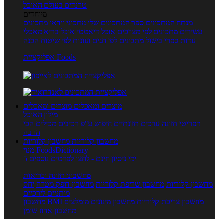
טרנדים בעולם האוכל
מיוחדים
מנתח המתכונים
ספר המתכונים שלי
מתכוני וידאו
מתכונים
עשירים
מתכונים לפי מצרכים
אוכל דיאטטי
אוכל בריא
מאכלי
עדות
ספרי בישול
מתכונים לפי חגים ועונות
לפי שיטות הכנה
אפליקציית Foods
מוצרים ומאכלים
מוצרים ומאכלים
מילון האוכל
תפריטי תזונה
ערכים תזונתיים
חיפוש ע"פ רכיבים
מכילים הכי
הרבה
מחשבון קלוריות
מחשבון קלוריות
מנוי FoodsDictionary
5 ימי ניסיון חינם - לחצו לפרטים נוספים
מחשבוני תזונה ובריאות
מחשבון קלוריות
מחשבון שריפת קלוריות
מחשבון דופק מטרה
יחס
מותניים לירכיים
מחשבון צריכת קלוריות
מחשבון מינונים מומלצים
מחשבון BMI
מחשבון אחוז שומן