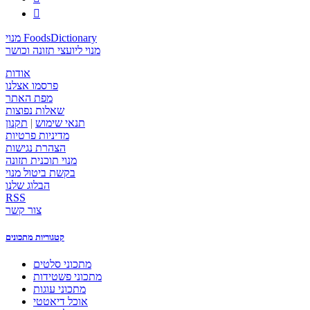

מנוי FoodsDictionary
מנוי ליועצי תזונה וכושר
אודות
פרסמו אצלנו
מפת האתר
שאלות נפוצות
תנאי שימוש
|
תקנון
מדיניות פרטיות
הצהרת נגישות
מנוי תוכנית תזונה
בקשת ביטול מנוי
הבלוג שלנו
RSS
צור קשר
קטגוריות מתכונים
מתכוני סלטים
מתכוני פשטידות
מתכוני עוגות
אוכל דיאטטי