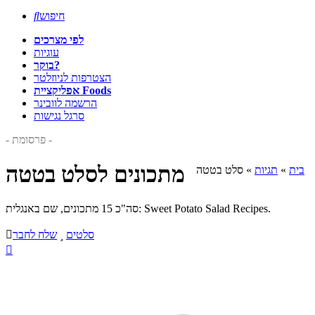
חיפוש

לפי מצרכים
עוגיות
בוקר?
הצטרפות לניוזלטר
אפליקציית Foods
הרשמה לוובינר
סרגל נגישות
- פרסומת -
מתכונים לסלט בטטה
בית
»
תגיות
»
סלט בטטה
סה"כ 15 מתכונים, שם באנגלית: Sweet Potato Salad Recipes.
סלטים

שלח לחבר

