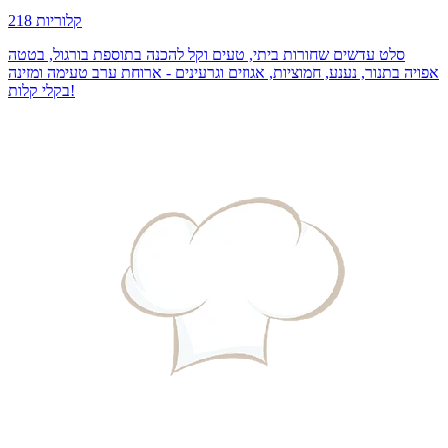
218 קלוריות
סלט עדשים שחורות ביתי, טעים וקל להכנה בתוספת בורגול, בטטה
אפויה בתנור, נענע, חמוציות, אגוזים וגרעינים - ארוחת ערב טעימה ומזינה
בקלי קלות!