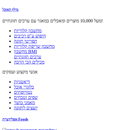
מילון האוכל
מעל 10,000 מוצרים ומאכלים במאגר עם ערכים תזונתיים!
מחשבון קלוריות
חיפוש ע"פ רכיבים
תפריטי תזונה
מחשבון שריפת קלוריות
מחשבון BMI
ערכים תזונתיים
מכילים הכי הרבה
אנשי מקצוע ועסקים
דיאטניות
בלוגרי אוכל
נטורופתים
שפים וטבחים
מאמני כושר
יועצים לתזונה
אפליקציית Foods