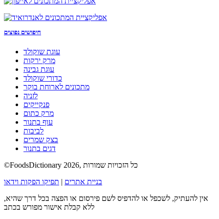
חיפושים נפוצים
עוגת שוקולד
מרק ירקות
עוגת גבינה
כדורי שוקולד
מתכונים לארוחת בוקר
לזניה
פנקייקים
מרק כתום
עוף בתנור
לביבות
בצק שמרים
דגים בתנור
©FoodsDictionary 2026, כל הזכויות שמורות
בניית אתרים
|
תפיקו הפקות וידאו
אין להעתיק, לשכפל או להדפיס לשם פירסום או הפצה בכל דרך שהיא,
ללא קבלת אישור מפורש בכתב