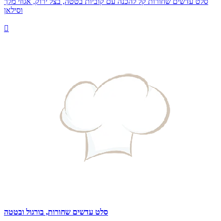
סלט עדשים שחורות קל להכנה עם קוביות בטטה, בצל ירוק, אגוזי מלך
וסילאן

סלט עדשים שחורות, בורגול ובטטה