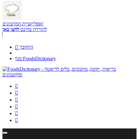
אפליקציית המתכונים!
להורדה בחינם
לחצו כאן
התחבר

מנוי FoodsDictionary





