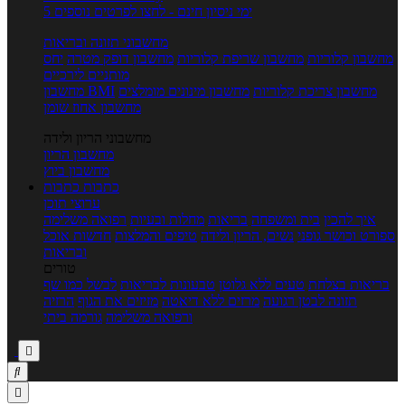
5 ימי ניסיון חינם - לחצו לפרטים נוספים
מחשבוני תזונה ובריאות
מחשבון קלוריות
מחשבון שריפת קלוריות
מחשבון דופק מטרה
יחס
מותניים לירכיים
מחשבון צריכת קלוריות
מחשבון מינונים מומלצים
מחשבון BMI
מחשבון אחוז שומן
מחשבוני הריון ולידה
מחשבון הריון
מחשבון ביוץ
כתבות
כתבות
ערוצי תוכן
איך להכין
בית ומשפחה
בריאות
מחלות ובעיות
רפואה משלימה
ספורט וכושר גופני
נשים, הריון ולידה
טיפים והמלצות
חדשות אוכל
ובריאות
טורים
בריאות בצלחת
טעים ללא גלוטן
טבעונות לבריאות
לבשל כמו שף
תזונה לבטן רגועה
מרזים ללא דיאטה
מזיזים את הגוף
הרזיה
ורפואה משלימה
גורמה ביתי


