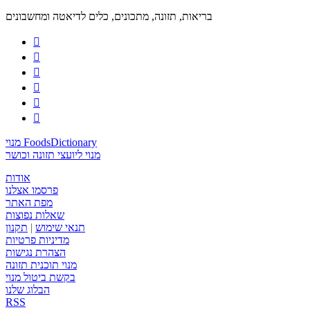
בריאות, תזונה, מתכונים, כלים לדיאטה ומחשבונים






מנוי FoodsDictionary
מנוי ליועצי תזונה וכושר
אודות
פרסמו אצלנו
מפת האתר
שאלות נפוצות
תנאי שימוש
|
תקנון
מדיניות פרטיות
הצהרת נגישות
מנוי תוכנית תזונה
בקשת ביטול מנוי
הבלוג שלנו
RSS