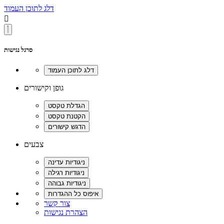
דלג לתוכן העמוד

סרגל נגישות
גופן וקישורים
צבעים
צור קשר
הצהרת נגישות