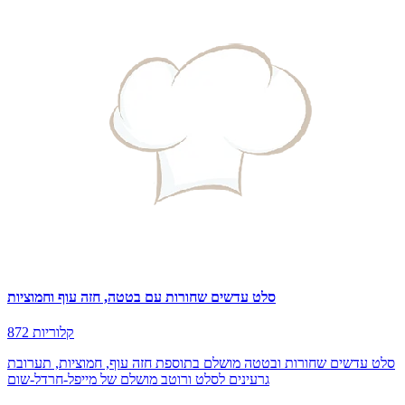
סלט עדשים שחורות עם בטטה, חזה עוף וחמוציות
872 קלוריות
סלט עדשים שחורות ובטטה מושלם בתוספת חזה עוף, חמוציות, תערובת
גרעינים לסלט ורוטב מושלם של מייפל-חרדל-שום