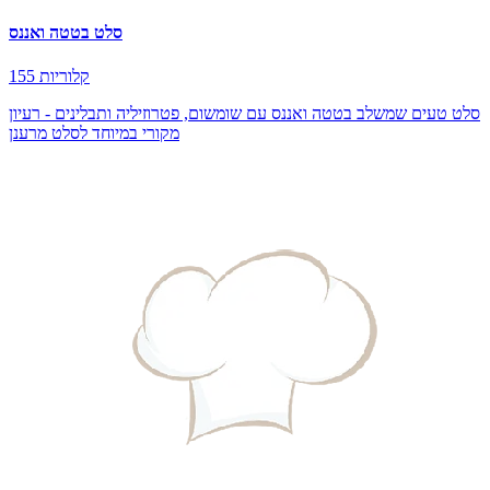
סלט בטטה ואננס
155 קלוריות
סלט טעים שמשלב בטטה ואננס עם שומשום, פטרוזיליה ותבלינים - רעיון
מקורי במיוחד לסלט מרענן