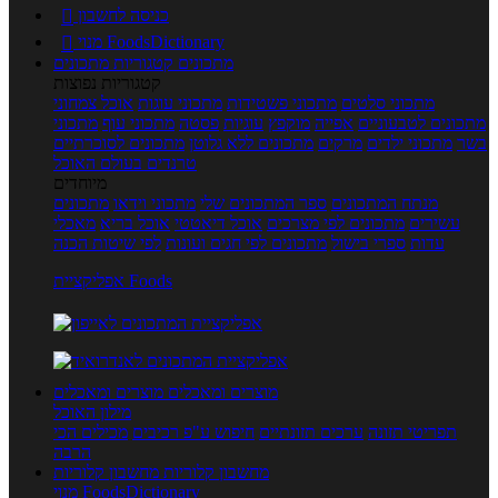
כניסה לחשבון

מנוי FoodsDictionary

מתכונים
קטגוריות מתכונים
קטגוריות נפוצות
מתכוני סלטים
מתכוני פשטידות
מתכוני עוגות
אוכל צמחוני
מתכונים לטבעוניים
אפייה
מוקפץ
עוגיות
פסטה
מתכוני עוף
מתכוני
בשר
מתכוני ילדים
מרקים
מתכונים ללא גלוטן
מתכונים לסוכרתיים
טרנדים בעולם האוכל
מיוחדים
מנתח המתכונים
ספר המתכונים שלי
מתכוני וידאו
מתכונים
עשירים
מתכונים לפי מצרכים
אוכל דיאטטי
אוכל בריא
מאכלי
עדות
ספרי בישול
מתכונים לפי חגים ועונות
לפי שיטות הכנה
אפליקציית Foods
מוצרים ומאכלים
מוצרים ומאכלים
מילון האוכל
תפריטי תזונה
ערכים תזונתיים
חיפוש ע"פ רכיבים
מכילים הכי
הרבה
מחשבון קלוריות
מחשבון קלוריות
מנוי FoodsDictionary