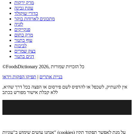
מרק ירקות
עוגת גבינה
כדורי שוקולד
מתכונים לארוחת בוקר
לזניה
פנקייקים
מרק כתום
עוף בתנור
לביבות
בצק שמרים
דגים בתנור
©FoodsDictionary 2026, כל הזכויות שמורות
בניית אתרים
|
תפיקו הפקות וידאו
אין להעתיק, לשכפל או להדפיס לשם פירסום או הפצה בכל דרך שהיא,
ללא קבלת אישור מפורש בכתב
אנחנו עושים שימוש ב"עוגיות" (cookies) על מנת לאפשר תפקוד תקין