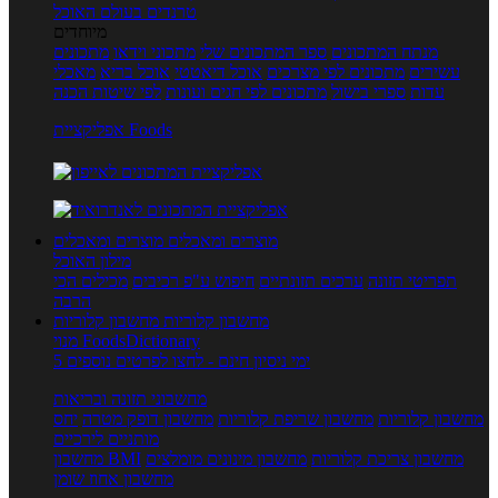
טרנדים בעולם האוכל
מיוחדים
מנתח המתכונים
ספר המתכונים שלי
מתכוני וידאו
מתכונים
עשירים
מתכונים לפי מצרכים
אוכל דיאטטי
אוכל בריא
מאכלי
עדות
ספרי בישול
מתכונים לפי חגים ועונות
לפי שיטות הכנה
אפליקציית Foods
מוצרים ומאכלים
מוצרים ומאכלים
מילון האוכל
תפריטי תזונה
ערכים תזונתיים
חיפוש ע"פ רכיבים
מכילים הכי
הרבה
מחשבון קלוריות
מחשבון קלוריות
מנוי FoodsDictionary
5 ימי ניסיון חינם - לחצו לפרטים נוספים
מחשבוני תזונה ובריאות
מחשבון קלוריות
מחשבון שריפת קלוריות
מחשבון דופק מטרה
יחס
מותניים לירכיים
מחשבון צריכת קלוריות
מחשבון מינונים מומלצים
מחשבון BMI
מחשבון אחוז שומן