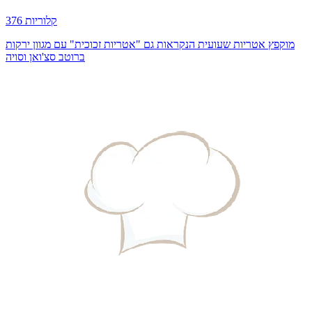
376 קלוריות
מוקפץ אטריות שעועית הנקראות גם "אטריות זכוכית" עם מגוון ירקות
ברוטב סצ'ואן וסויה