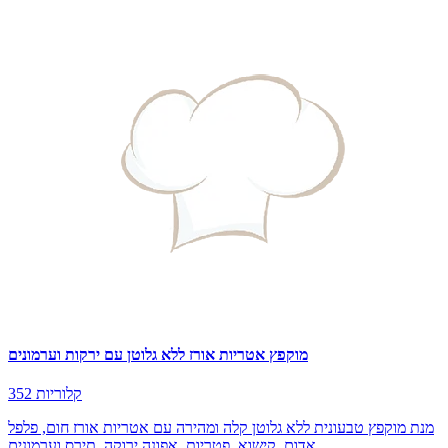
מוקפץ אטריות אורז ללא גלוטן עם ירקות וערמונים
352 קלוריות
מנת מוקפץ טבעונית ללא גלוטן קלה ומהירה עם אטריות אורז חום, פלפל
אדום, קישוא, פטריות, אפונה ירוקה, תירס וערמונים