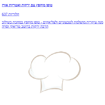
טופו מוקפץ עם ירקות ואטריות אורז
637 קלוריות
מנה עיקרית מושלמת לטבעוניים ולצליאקים - טופו מוקפץ במחבת בשילוב
הרבה ירקות ברוטב טריאקי וסויה