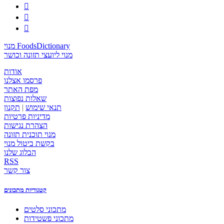



מנוי FoodsDictionary
מנוי ליועצי תזונה וכושר
אודות
פרסמו אצלנו
מפת האתר
שאלות נפוצות
תנאי שימוש
|
תקנון
מדיניות פרטיות
הצהרת נגישות
מנוי תוכנית תזונה
בקשת ביטול מנוי
הבלוג שלנו
RSS
צור קשר
קטגוריות מתכונים
מתכוני סלטים
מתכוני פשטידות