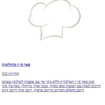
פאד סי יו מהחלומות
552 קלוריות
מנת פאד סי יו תאילנדית (ללא בקר אך עם אופציה לשילוב) שאתם
חייבים לנסות עם רצועות טופו בסויה, שבבי אורז, ברוקולי, באק צ'וי סיני
ורוטב מושלם המורכב מרוטב צדפות, רוטב סויה ורוטב דגים