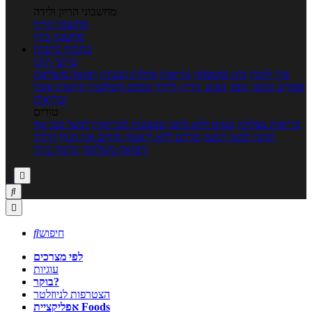
מחשבוני הריון ולידה
מחשבון הריון
מחשבון ביוץ
כתבות
כתבות
ערוצי תוכן
איך להכין
בית ומשפחה
בריאות
מחלות ובעיות
רפואה משלימה
ספורט וכושר גופני
נשים, הריון ולידה
טיפים והמלצות
חדשות אוכל
ובריאות
טורים
בריאות בצלחת
טעים ללא גלוטן
טבעונות לבריאות
לבשל כמו שף
תזונה לבטן רגועה
מרזים ללא דיאטה
מזיזים את הגוף
הרזיה
ורפואה משלימה
גורמה ביתי



חיפוש

לפי מצרכים
עוגיות
בוקר?
הצטרפות לניוזלטר
אפליקציית Foods