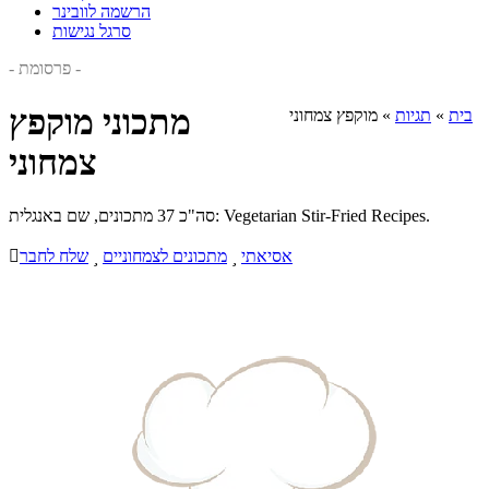
הרשמה לוובינר
סרגל נגישות
- פרסומת -
מתכוני מוקפץ
בית
»
תגיות
»
מוקפץ צמחוני
צמחוני
סה"כ 37 מתכונים, שם באנגלית: Vegetarian Stir-Fried Recipes.
אסיאתי

מתכונים לצמחוניים

שלח לחבר
