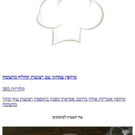
מוקפץ צמחוני עם רצועות תחליף מהצומח
505 קלוריות
מוקפץ אטריות אודון ברוטב אסיאתי מפנק בתוספת רצועות עוף ובקר
מהצומח
עוד הצעות למתכונים