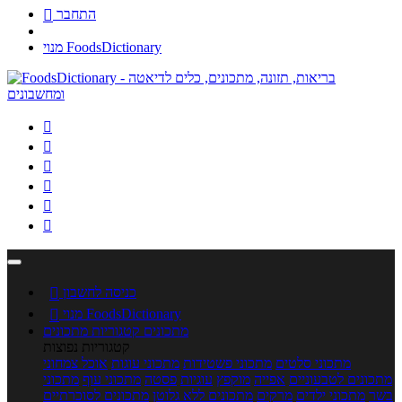
התחבר

מנוי FoodsDictionary






כניסה לחשבון

מנוי FoodsDictionary

מתכונים
קטגוריות מתכונים
קטגוריות נפוצות
מתכוני סלטים
מתכוני פשטידות
מתכוני עוגות
אוכל צמחוני
מתכונים לטבעוניים
אפייה
מוקפץ
עוגיות
פסטה
מתכוני עוף
מתכוני
בשר
מתכוני ילדים
מרקים
מתכונים ללא גלוטן
מתכונים לסוכרתיים