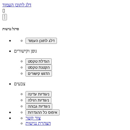
דלג לתוכן העמוד

סרגל נגישות
גופן וקישורים
צבעים
צור קשר
הצהרת נגישות