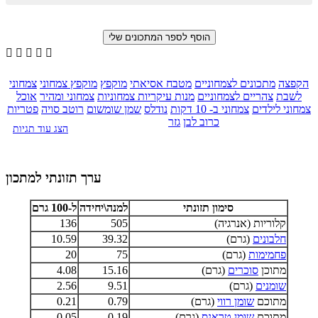





הקפצה
מתכונים לצמחוניים
מטבח אסיאתי
מוקפץ
מוקפץ צמחוני
צמחוני
לשבת
צהריים לצמחוניים
מנות עיקריות צמחוניות
צמחוני ומהיר
אוכל
צמחוני לילדים
צמחוני ב- 10 דקות
נודלס
שמן שומשום
רוטב סויה
פטריות
כרוב לבן
גזר
הצג עוד תגיות
ערך תזונתי למתכון
סימון תזונתי
למנה\יחידה
ל-100 גרם
קלוריות (אנרגיה)
505
136
חלבונים
(גרם)
39.32
10.59
פחמימות
(גרם)
75
20
מתוכן
סוכרים
(גרם)
15.16
4.08
שומנים
(גרם)
9.51
2.56
מתוכם
שומן רווי
(גרם)
0.79
0.21
מתוכם
שומן טראנס
(גרם)
0.19
0.05