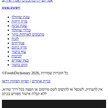
חיפושים נפוצים
עוגת שוקולד
מרק ירקות
עוגת גבינה
כדורי שוקולד
מתכונים לארוחת בוקר
לזניה
פנקייקים
מרק כתום
עוף בתנור
לביבות
בצק שמרים
דגים בתנור
©FoodsDictionary 2026, כל הזכויות שמורות
בניית אתרים
|
תפיקו הפקות וידאו
אין להעתיק, לשכפל או להדפיס לשם פירסום או הפצה בכל דרך שהיא,
ללא קבלת אישור מפורש בכתב