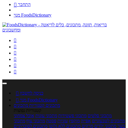
התחבר

מנוי FoodsDictionary






כניסה לחשבון

מנוי FoodsDictionary

מתכונים
קטגוריות מתכונים
קטגוריות נפוצות
מתכוני סלטים
מתכוני פשטידות
מתכוני עוגות
אוכל צמחוני
מתכונים לטבעוניים
אפייה
מוקפץ
עוגיות
פסטה
מתכוני עוף
מתכוני
בשר
מתכוני ילדים
מרקים
מתכונים ללא גלוטן
מתכונים לסוכרתיים