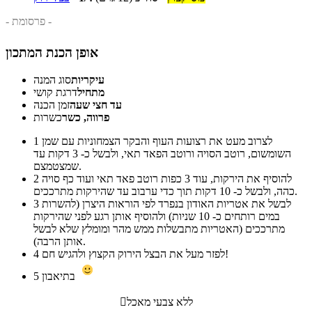
- פרסומת -
אופן הכנת המתכון
עיקריות
סוג המנה
מתחיל
דרגת קושי
עד חצי שעה
זמן הכנה
פרווה, כשר
כשרות
לצרוב מעט את רצועות העוף והבקר הצמחוניות עם שמן
1
השומשום, רוטב הסויה ורוטב הפאד תאי, ולבשל כ- 3 דקות עד
שמצטמצם.
להוסיף את הירקות, עוד 3 כפות רוטב פאד תאי ועוד כף סויה
2
כהה, ולבשל כ- 10 דקות תוך כדי ערבוב עד שהירקות מתרככים.
לבשל את אטריות האודון בנפרד לפי הוראות היצרן (להשרות
3
במים רותחים כ- 10 שניות) ולהוסיף אותן רגע לפני שהירקות
מתרככים (האטריות מתבשלות ממש מהר ומומלץ שלא לבשל
אותן הרבה).
לפזר מעל את הבצל הירוק הקצוץ ולהגיש חם!
4
בתיאבון
5
ללא צבעי מאכל
