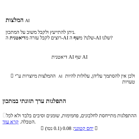
המלצות
AI
ניתן להתייעץ ולקבל משוב על המתכון.
ה-AI שלנו?
ה-AI שלנו? מ
שף
רוצים לקבל עזרה מ
דיאטנית
שף AI
דיאטנית AI
ולכן אין להסתמך עליהן, עלולות להיות
ההמלצות מיוצרות ע"י

AI
טעויות
התפלגות ערך תזונתי במתכון
התפלגות ערך תזונתי במתכון

ההתפלגות מתייחסת לחלבונים, פחמימות, שומנים וסיבים בלבד ולא לכל
סיבים
.
הטבלה.
קרא עוד
פחמימות
חלבונים
שומנים
תזונתיים

: 0.08 (0.1 נטו)
יחס קטוגני

11.5%
6.8%
28.2%
53.5%