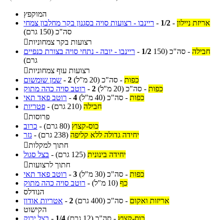
המוקפץ
אריזת ניילון
-
1/2
-
ריינבו - רצועות סויה בסגנון בקר מחלבון צמחי
סה"כ
(150 גרם)
רצועות בקר צמחוניות

חבילה
-
סה"כ
(150
1/2
-
ריינבו - יובה - נתחי סויה בצורת כנפיים
גרם)
רצועות עוף צמחוניות

כפות
-
סה"כ
(20 מ"ל)
2
-
שמן שומשום
כפות
-
סה"כ
(20 מ"ל)
2
-
רוטב סויה כהה מתוק
כפות
-
סה"כ
(40 מ"ל)
4
-
רוטב פאד תאי
חבילה
(210 גרם)
-
פטריות
פרוסות

כוס-קצוץ
(80 גרם)
-
כרוב
יחידה גדולה ללא קליפה
(238 גרם)
-
גזר
חתוך למקלות

יחידה בינונית
(125 גרם)
-
בצל סגול
חתוך לרצועות

כפות
-
סה"כ
(30 מ"ל)
3
-
רוטב פאד תאי
כף
(10 מ"ל)
-
רוטב סויה כהה מתוק
הנודלס
אריזות ואקום
-
סה"כ
(400 גרם)
2
-
אטריות אודון
הקישוט
כוס-קצוץ
-
סה"כ
(12 גרם)
1/4
-
בצל ירוק