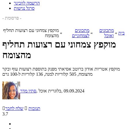
הרשמה לוובינר
סרגל נגישות
- פרסומת -
מתכונים
מתכונים
מוקפץ צמחוני עם רצועות תחליף
בית
»
»
»
ואוכל
לצמחוניים
מהצומח
מוקפץ צמחוני עם רצועות תחליף
מהצומח
מוקפץ אטריות אודון ברוטב אסיאתי מפנק בתוספת רצועות עוף ובקר
מהצומח, 505 קלוריות למנה, 136 קלוריות ל-100 גרם
, 09.09.2024
, בלוגרית אוכל
סתיו מדר
תגובות

שלח לחבר

3.7