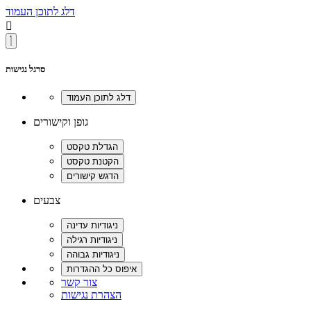
דלג לתוכן העמוד

סרגל נגישות
גופן וקישורים
צבעים
צור קשר
הצהרת נגישות