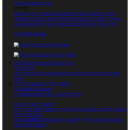
טרנדים בעולם האוכל
מיוחדים
מנתח המתכונים
ספר המתכונים שלי
מתכוני וידאו
מתכונים
עשירים
מתכונים לפי מצרכים
אוכל דיאטטי
אוכל בריא
מאכלי
עדות
ספרי בישול
מתכונים לפי חגים ועונות
לפי שיטות הכנה
אפליקציית Foods
מוצרים ומאכלים
מוצרים ומאכלים
מילון האוכל
תפריטי תזונה
ערכים תזונתיים
חיפוש ע"פ רכיבים
מכילים הכי
הרבה
מחשבון קלוריות
מחשבון קלוריות
מנוי FoodsDictionary
5 ימי ניסיון חינם - לחצו לפרטים נוספים
מחשבוני תזונה ובריאות
מחשבון קלוריות
מחשבון שריפת קלוריות
מחשבון דופק מטרה
יחס
מותניים לירכיים
מחשבון צריכת קלוריות
מחשבון מינונים מומלצים
מחשבון BMI
מחשבון אחוז שומן