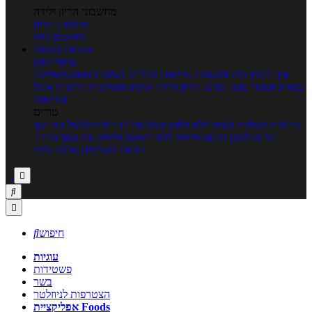
מחשבוני הריון ולידה
מחשבון הריון
מחשבון ביוץ
כתבות
כתבות
ערוצי תוכן
איך להכין
בית ומשפחה
בריאות
מחלות ובעיות
רפואה משלימה
ספורט וכושר גופני
נשים, הריון ולידה
טיפים והמלצות
חדשות אוכל
ובריאות
טורים
בריאות בצלחת
טעים ללא גלוטן
טבעונות לבריאות
לבשל כמו שף
תזונה לבטן רגועה
מרזים ללא דיאטה
מזיזים את הגוף
הרזיה
ורפואה משלימה
גורמה ביתי



חיפוש

עוגיות
פשטידות
בשר
הצטרפות לניוזלטר
אפליקציית Foods