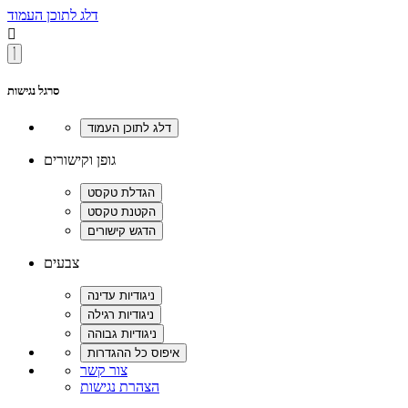
דלג לתוכן העמוד

סרגל נגישות
גופן וקישורים
צבעים
צור קשר
הצהרת נגישות