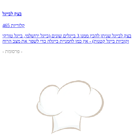
בצק לבייגל
465 קלוריות
בצק לבייגל שניתן להכין ממנו 3 בייגלים שונים (בייגל ירושלמי, בייגל טורקי
וקוביות בייגל קטנות) - אין כמו לחמניית בייגלה כדי לשפר את מצב הרוח
- פרסומת -