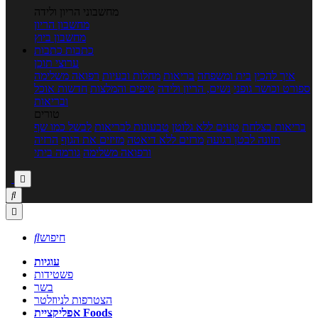
מחשבוני הריון ולידה
מחשבון הריון
מחשבון ביוץ
כתבות
כתבות
ערוצי תוכן
איך להכין
בית ומשפחה
בריאות
מחלות ובעיות
רפואה משלימה
ספורט וכושר גופני
נשים, הריון ולידה
טיפים והמלצות
חדשות אוכל
ובריאות
טורים
בריאות בצלחת
טעים ללא גלוטן
טבעונות לבריאות
לבשל כמו שף
תזונה לבטן רגועה
מרזים ללא דיאטה
מזיזים את הגוף
הרזיה
ורפואה משלימה
גורמה ביתי



חיפוש

עוגיות
פשטידות
בשר
הצטרפות לניוזלטר
אפליקציית Foods