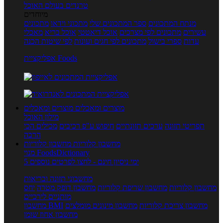
טרנדים בעולם האוכל
מיוחדים
מנתח המתכונים
ספר המתכונים שלי
מתכוני וידאו
מתכונים
עשירים
מתכונים לפי מצרכים
אוכל דיאטטי
אוכל בריא
מאכלי
עדות
ספרי בישול
מתכונים לפי חגים ועונות
לפי שיטות הכנה
אפליקציית Foods
מוצרים ומאכלים
מוצרים ומאכלים
מילון האוכל
תפריטי תזונה
ערכים תזונתיים
חיפוש ע"פ רכיבים
מכילים הכי
הרבה
מחשבון קלוריות
מחשבון קלוריות
מנוי FoodsDictionary
5 ימי ניסיון חינם - לחצו לפרטים נוספים
מחשבוני תזונה ובריאות
מחשבון קלוריות
מחשבון שריפת קלוריות
מחשבון דופק מטרה
יחס
מותניים לירכיים
מחשבון צריכת קלוריות
מחשבון מינונים מומלצים
מחשבון BMI
מחשבון אחוז שומן