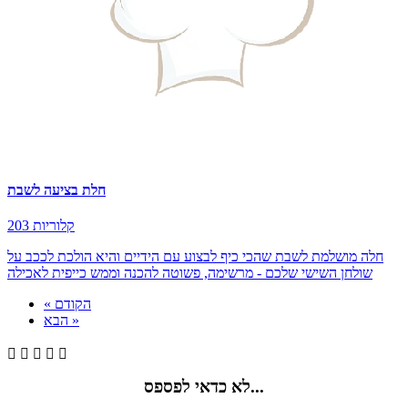
חלת בציעה לשבת
203 קלוריות
חלה מושלמת לשבת שהכי כיף לבצוע עם הידיים והיא הולכת לככב על
שולחן השישי שלכם - מרשימה, פשוטה להכנה וממש כייפית לאכילה
« הקודם
הבא »





לא כדאי לפספס...