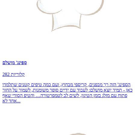
ספינג' מושלם
282 קלוריות
הספינג' הזה רך מבפנים, קריספי מבחוץ, ועם כמה טיפים קטנים שתלמדו
כאן - תמיד יוצא מושלם: לעבוד עם ידיים סופר משומנות, לשמור על החור
פתוח עם מזלג בזמן הטיגון, לשים לב לטמפרטורה… והטיפ הסודי שאף
אחד לא...