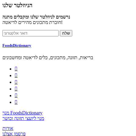
הניוזלטר שלנו
נרשמים לניוזלטר שלנו ומקבלים מתנה
חוברת מתכונים מהירים לדיאטה!
FoodsDictionary
בריאות, תזונה, מתכונים, כלים לדיאטה ומחשבונים






מנוי FoodsDictionary
מנוי ליועצי תזונה וכושר
אודות
פרסמו אצלנו