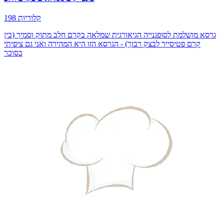
198 קלוריות
גרסא מושלמת לסופגנייה הגיאורגית שמלאה בקרם חלב מתוק וסמיך (בין
קרם פטיסייר לבצק רבוך) - הגרסא הזו היא המהירה ואני גם ציפיתי
בסוכר