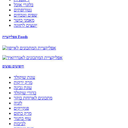
בלוגרי אוכל
נטורופתים
שפים וטבחים
מאמני כושר
יועצים לתזונה
אפליקציית Foods
חיפושים נפוצים
עוגת שוקולד
מרק ירקות
עוגת גבינה
כדורי שוקולד
מתכונים לארוחת בוקר
לזניה
פנקייקים
מרק כתום
עוף בתנור
לביבות