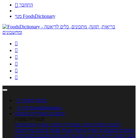
התחבר

מנוי FoodsDictionary






כניסה לחשבון

מנוי FoodsDictionary

מתכונים
קטגוריות מתכונים
קטגוריות נפוצות
מתכוני סלטים
מתכוני פשטידות
מתכוני עוגות
אוכל צמחוני
מתכונים לטבעוניים
אפייה
מוקפץ
עוגיות
פסטה
מתכוני עוף
מתכוני
בשר
מתכוני ילדים
מרקים
מתכונים ללא גלוטן
מתכונים לסוכרתיים