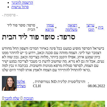
הרשמה לוובינר
סרגל נגישות
- פרסומת -
ערוצי
רפואה
צמחי
סרפד: סופר פוד ליד
בית
»
»
»
»
תוכן
משלימה
מרפא
הבית
סרפד: סופר פוד ליד הבית
בישראל הסרפד מופיע כמעט בכל פינה באיזור המרכז והצפון החל מחודש
דצמבר ועד ליוני. הצמח מזוהה עם סכנה וכאב, וידוע כי יש להיזהר ממנו
כיוון שמגע איתו, אפילו הקטן ביותר, מלווה בצריבה וכאב. נכון שזה לא
נעים, אבל זה גם לא נורא. מה שחשוב לדעת כי מעבר לצריבה במגע ישיר
עם הצמח, לסרפד סגולות מרפא מגוונות וחשובות. בכתבה זו נבין למה
כדאי להתחיל להתיידד עם הצמח ולאמץ אותו לסדר היום שלנו.
,
, נטורופתית ND והרבליסטית קלינית
אלונה
08.06.2022
CLH
מצליח
תגובות

שלח לחבר
