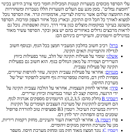
עלי הסרפד מכוסים בשערות קטנות המכילות חומר כימי צורב הידוע בכינוי
"חומצת נמלים". בזמן מגע עם העלים השערות הללו נשברות ומשחררות
את החומצה שלהם אשר גורמת לצריבה, אדמומיות וגרד. את הסרפד נוכל
למצוא לאורך כל חבל הים התיכון, ובארץ בכל איזור הצפון ומרכזה. הסרפד
משגשג בעיקר במקומות מוצלים כגון צידי דרך, גינות ואשפתות. נוכל גם
לראות מרבצים גדולים באיזורים בהם יש צאן ובקר. הסרפד עשיר מאוד
במינרלים וויטמינים, והעיקריים ביניהם הם:
ברזל
: רכיב חשוב בחלבון המעביר חמצן בכל הגוף, ובנוסף חשוב
לגדילה והתמיינות תאים תקינה.
אשלגן
: שומר על פעילות תקינה של הלב, עוזר בפעילות כיווץ
השרירים ושמירה על מאזן הנוזלים בגוף. הוא חשוב גם בפעילות
תקינה של פעילות עצבית.
מגנזיום
: אחראי על פעילות עצבית תקינה, עוזר להרפות שרירים,
מפחית לחץ דם, מווסת טמפרטורת גוף וחשוב לתפקוד יעיל של
מערכת החיסון.
סידן
: אחראי לחוזק העצמות, אחראי על הולכה עצבית תקינה על
ידי הרגעה, מווסת קצב לב ועוזר בגמישות וכיווץ שרירים.
ויטמיני B
(חלק מהם: 1,2,3,5): הויטמינים מספקים אנרגיה לגוף,
הם חשובים לתקינות של מערכת העצבים ושומרים על תקינות
ריריות במערכת העיכול. ויטמין B3 ספציפית טוב להורדת פרופיל
שומנים בדם והפחתת יתר לחץ דם.
פרו
ויטמין A
: אחראי לבריאות העור והעיניים, מחזק רקמות ריריות,
מגן על מערכת החיסון מנזקים זיהומיים.
ויטמין C
: נוגד חמצון מאוד חזק מגן ומחזק מערכת חיסון, משפר