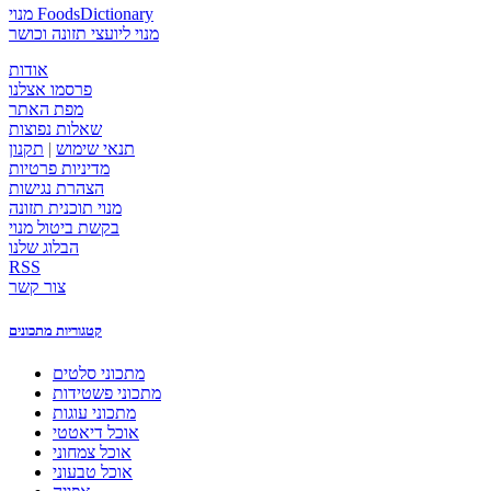
מנוי FoodsDictionary
מנוי ליועצי תזונה וכושר
אודות
פרסמו אצלנו
מפת האתר
שאלות נפוצות
תנאי שימוש
|
תקנון
מדיניות פרטיות
הצהרת נגישות
מנוי תוכנית תזונה
בקשת ביטול מנוי
הבלוג שלנו
RSS
צור קשר
קטגוריות מתכונים
מתכוני סלטים
מתכוני פשטידות
מתכוני עוגות
אוכל דיאטטי
אוכל צמחוני
אוכל טבעוני