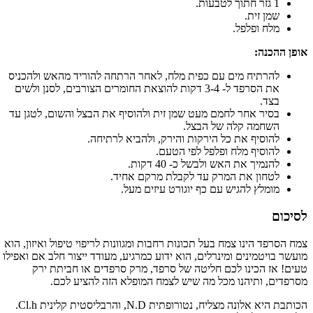
1 גזר חתוך לטבעות.
שמן זית.
מלח ופלפל.
אופן ההכנה:
להרתיח מים עם כפית מלח, לאחר הרתחה להוריד מהאש ולהכניס
את הסרפד ל- 3-4 דקות להוצאת החומרים הצורבים, לסנן ולשים
בצד.
בסיר אחר לחמם מעט שמן זית ולהוסיף את הבצל והשום, לטגן עד
השחמה קלה של הבצל.
להוסיף את כל הירקות והירק, ולהביא לרתיחה.
להוסיף מלח ופלפל לפי הטעם.
להנמיך את האש ולבשל כ- 40 דקות.
לטחון את המרק עד לקבלת מרקם אחיד.
מומלץ להגיש עם כף יוגורט עיזים מעל.
לסיכום
צמח הסרפד הינו צמח בעל תכונות רחבות ומגוונות לריפוי טיפול ואיזון, הוא
מועשר בויטמינים ומינרלים, הוא ידוע כמרגיע, מעודד ייצור חלב אם ואפילו
טעים! אז הכינו לכם חליטה של סרפד, מרק סרפדים או חביתת ירק
מסרפדים, ותיהנו מכל מה שיש לצמח המופלא הזה להציע לכם.
הכותבת היא אלונה מצליח, נטורופתית N.D, והרבליסטית קלינית Cl.h.