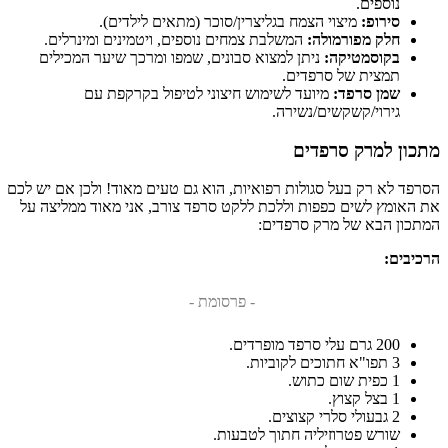
נוספים.
סירופ:
מיצוי הצמח בגליצרין/סוכר (מתאים לילדים).
חלק מפורמולה:
המשלבת צמחים נוספים, ויטמינים ומינרלים.
בקוסמטיקה:
ניתן למצוא סבונים, שמפו ומרכך שיער המכילים
תמצית של סרפדים.
שמן סרפד:
מיועד לשימוש חיצוני לטיפול בקרקפת עם
גירוי/קשקשים/נשירה.
מתכון למרק סרפדים
הסרפד לא רק בעל סגולות רפואיות, הוא גם טעים מאוד! ולכן אם יש לכם
את האומץ לשים כפפות וללכת ללקט סרפד צורב, אני מאוד ממליצה על
המתכון הבא של מרק סרפדים:
הרכיבים:
- פרסומת -
200 גרם עלי סרפד מופרדים.
3 תפו"א חתוכים לקוביות.
1 כפית שום כתוש.
1 בצל קצוץ.
2 גבעולי סלרי קצוצים.
שורש פטרוזיליה חתוך לטבעות.