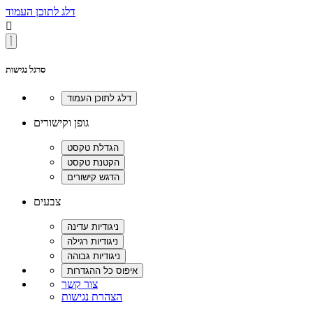
דלג לתוכן העמוד

סרגל נגישות
גופן וקישורים
צבעים
צור קשר
הצהרת נגישות