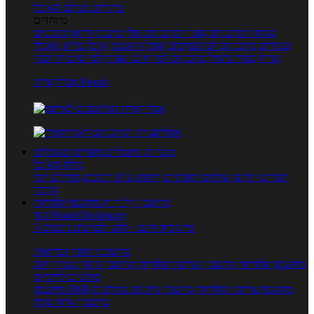
טרנדים בעולם האוכל
מיוחדים
מנתח המתכונים
ספר המתכונים שלי
מתכוני וידאו
מתכונים
עשירים
מתכונים לפי מצרכים
אוכל דיאטטי
אוכל בריא
מאכלי
עדות
ספרי בישול
מתכונים לפי חגים ועונות
לפי שיטות הכנה
אפליקציית Foods
מוצרים ומאכלים
מוצרים ומאכלים
מילון האוכל
תפריטי תזונה
ערכים תזונתיים
חיפוש ע"פ רכיבים
מכילים הכי
הרבה
מחשבון קלוריות
מחשבון קלוריות
מנוי FoodsDictionary
5 ימי ניסיון חינם - לחצו לפרטים נוספים
מחשבוני תזונה ובריאות
מחשבון קלוריות
מחשבון שריפת קלוריות
מחשבון דופק מטרה
יחס
מותניים לירכיים
מחשבון צריכת קלוריות
מחשבון מינונים מומלצים
מחשבון BMI
מחשבון אחוז שומן