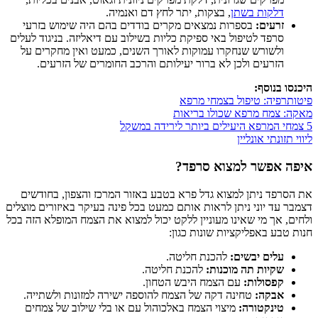
דלקות בשתן
, בצקות, יתר לחץ דם ואנמיה.
זרעים:
בספרות נמצאים מקרים בודדים בהם היה שימוש בזרעי
סרפד לטיפול באי ספיקת כליות בשילוב עם דיאליזה. בניגוד לעלים
ולשורש שנחקרו עמוקות לאורך השנים, כמעט ואין מחקרים על
הזרעים ולכן לא ברור יעילותם והרכב החומרים של הזרעים.
היכנסו בנוסף:
פיטותרפיה: טיפול בצמחי מרפא
מאקה: צמח מרפא שכולו בריאות
5 צמחי המרפא היעילים ביותר לירידה במשקל
ליווי תזונתי אונליין
איפה אפשר למצוא סרפד?
את הסרפד ניתן למצוא גדל פרא בטבע באזור המרכז והצפון, בחודשים
דצמבר עד יוני ניתן לראות אותם כמעט בכל פינה בעיקר באיזורים מוצלים
ולחים, אך מי שאינו מעוניין ללקט יכול למצוא את הצמח המופלא הזה בכל
חנות טבע באפליקציות שונות כגון:
עלים יבשים:
להכנת חליטה.
שקיות תה מוכנות:
להכנת חליטה.
קפסולות:
עם הצמח היבש הטחון.
אבקה:
טחינה דקה של הצמח להוספה ישירה למזונות ולשתייה.
טינקטורה:
מיצוי הצמח באלכוהול עם או בלי שילוב של צמחים