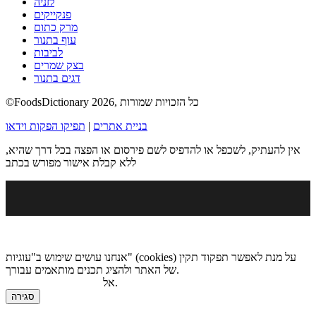
לזניה
פנקייקים
מרק כתום
עוף בתנור
לביבות
בצק שמרים
דגים בתנור
©FoodsDictionary 2026, כל הזכויות שמורות
בניית אתרים
|
תפיקו הפקות וידאו
אין להעתיק, לשכפל או להדפיס לשם פירסום או הפצה בכל דרך שהיא,
ללא קבלת אישור מפורש בכתב
אנחנו עושים שימוש ב"עוגיות" (cookies) על מנת לאפשר תפקוד תקין
של האתר ולהציג תכנים מותאמים עבורך.
.
אל
מדיניות הגנת הפרטיות
סגירה