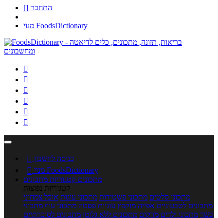
התחבר

מנוי FoodsDictionary






כניסה לחשבון

מנוי FoodsDictionary

מתכונים
קטגוריות מתכונים
קטגוריות נפוצות
מתכוני סלטים
מתכוני פשטידות
מתכוני עוגות
אוכל צמחוני
מתכונים לטבעוניים
אפייה
מוקפץ
עוגיות
פסטה
מתכוני עוף
מתכוני
בשר
מתכוני ילדים
מרקים
מתכונים ללא גלוטן
מתכונים לסוכרתיים