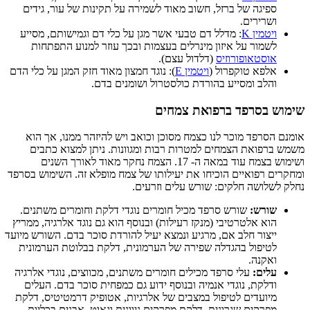
ספיגה של ברזל, חשוב מאוד לשמירה על תקינות של עור, גידים
ושרירים.
ויטמין K
: מדלל דם טבעי אשר מגן על כלי דם וגמישותם, מסייע
לשמור על איזון מינרלים בעצמות ובכך עוזר למנוע התפתחות
אוסטאופורוזיס
(דלדול עצם).
אלפא טוקפרול (
ויטמין E
): נוגד חמצון מאוד חזק המגן על כלי הדם
והלב ומסייע בהורדת כולסטרול ושומנים בדם.
שימוש בסרפד ברפואת צמחים
אומנם הסרפד מוכר לנו כצמח מסוכן וכואב ויש להיזהר ממנו, אך הוא
משמש ברפואת הצמחים למטרות רבות ומגוונות. ניתן למצוא כתבים
ושימוש בצמח עוד במאה ה- 17. הצמח נחקר מאוד לאורך השנים
ומחקרים רפואיים הוכיחו את יעילותו של צמח מופלא זה. השימוש בסרפד
נחלק לשלושה חלקים: שורש עלים וזרעים.
שורש:
שורש סרפד מכיל חומרים נוגדי דלקת וחומרים משתנים.
הוא אלטרטיבי (מנקז רעילות) ובנוסף הוא גם נוגד אלרגיה, ממריץ
ייצור חלב אם, מרגיע ונמצא יעיל להורדת סוכר בדם. השורש מיועד
לטיפול בהגדלה שפירה של הערמונית, דלקת בבלוטת הערמונית
ואקנה.
עלים:
עלי סרפד מכילים חומרים משתנים, מכווצים, נוגדי אלרגיה
ודלקת, נוגדי אנמיה ובנוסף ידוע גם כמפחית סוכר בדם. העלים
מיועדים לטיפול במצבים של אלרגיות, אטופיק דרמטיטיס, דלקת
מפרקים שגרונית, דלקת מפרקים ניוונית וגאוט, אבנים בכליות,