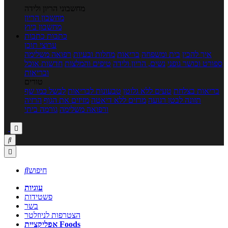
מחשבוני הריון ולידה
מחשבון הריון
מחשבון ביוץ
כתבות
כתבות
ערוצי תוכן
איך להכין
בית ומשפחה
בריאות
מחלות ובעיות
רפואה משלימה
ספורט וכושר גופני
נשים, הריון ולידה
טיפים והמלצות
חדשות אוכל
ובריאות
טורים
בריאות בצלחת
טעים ללא גלוטן
טבעונות לבריאות
לבשל כמו שף
תזונה לבטן רגועה
מרזים ללא דיאטה
מזיזים את הגוף
הרזיה
ורפואה משלימה
גורמה ביתי



חיפוש

עוגיות
פשטידות
בשר
הצטרפות לניוזלטר
אפליקציית Foods