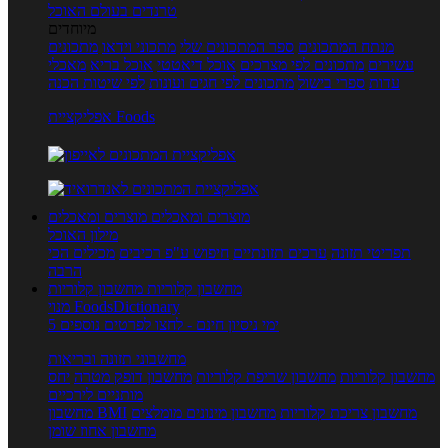
טרנדים בעולם האוכל
מיוחדים
מנתח המתכונים
ספר המתכונים שלי
מתכוני וידאו
מתכונים
עשירים
מתכונים לפי מצרכים
אוכל דיאטטי
אוכל בריא
מאכלי
עדות
ספרי בישול
מתכונים לפי חגים ועונות
לפי שיטות הכנה
אפליקציית Foods
מוצרים ומאכלים
מוצרים ומאכלים
מילון האוכל
תפריטי תזונה
ערכים תזונתיים
חיפוש ע"פ רכיבים
מכילים הכי
הרבה
מחשבון קלוריות
מחשבון קלוריות
מנוי FoodsDictionary
5 ימי ניסיון חינם - לחצו לפרטים נוספים
מחשבוני תזונה ובריאות
מחשבון קלוריות
מחשבון שריפת קלוריות
מחשבון דופק מטרה
יחס
מותניים לירכיים
מחשבון צריכת קלוריות
מחשבון מינונים מומלצים
מחשבון BMI
מחשבון אחוז שומן