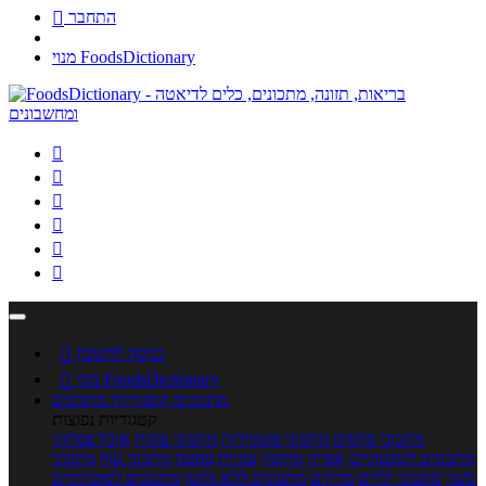
התחבר

מנוי FoodsDictionary






כניסה לחשבון

מנוי FoodsDictionary

מתכונים
קטגוריות מתכונים
קטגוריות נפוצות
מתכוני סלטים
מתכוני פשטידות
מתכוני עוגות
אוכל צמחוני
מתכונים לטבעוניים
אפייה
מוקפץ
עוגיות
פסטה
מתכוני עוף
מתכוני
בשר
מתכוני ילדים
מרקים
מתכונים ללא גלוטן
מתכונים לסוכרתיים