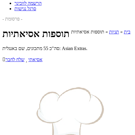
הרשמה לוובינר
סרגל נגישות
- פרסומת -
תוספות אסיאתיות
בית
»
תגיות
»
תוספות אסיאתיות
סה"כ 55 מתכונים, שם באנגלית: Asian Extras.
אסיאתי

שלח לחבר
