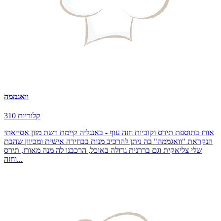
וואגממה
310 קלוריות
אורז בתוספת תירס וקוביות חזה עוף - באנגליה קיימת רשת מזון אסייאתי
הנקראת "וואגממה" בה ניתן להרכיב מנות בבחירה אישית ומכיוון שהבת
שלי צליאקית וגם בררנית גדולה באוכל, הרכבנו לה מנה מאורז, תירס
וחזה...