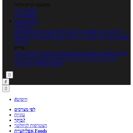
מחשבוני הריון ולידה
מחשבון הריון
מחשבון ביוץ
כתבות
כתבות
ערוצי תוכן
איך להכין
בית ומשפחה
בריאות
מחלות ובעיות
רפואה משלימה
ספורט וכושר גופני
נשים, הריון ולידה
טיפים והמלצות
חדשות אוכל
ובריאות
טורים
בריאות בצלחת
טעים ללא גלוטן
טבעונות לבריאות
לבשל כמו שף
תזונה לבטן רגועה
מרזים ללא דיאטה
מזיזים את הגוף
הרזיה
ורפואה משלימה
גורמה ביתי



חיפוש

לפי מצרכים
עוגיות
בוקר?
הצטרפות לניוזלטר
אפליקציית Foods