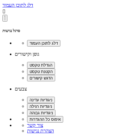
דלג לתוכן העמוד

סרגל נגישות
גופן וקישורים
צבעים
צור קשר
הצהרת נגישות