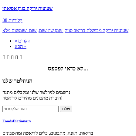
שעועית ירוקה בגוון אסיאתי
88 קלוריות
שעועית ירוקה מבושלת ברוטב סויה, שמן שומשום, שום ושומשום מלא
« הקודם
הבא »





לא כדאי לפספס...
הניוזלטר שלנו
נרשמים לניוזלטר שלנו ומקבלים מתנה
חוברת מתכונים מהירים לדיאטה!
FoodsDictionary
בריאות, תזונה, מתכונים, כלים לדיאטה ומחשבונים