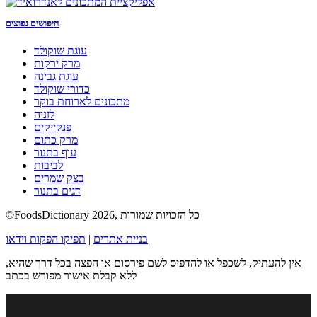
חיפושים נפוצים
עוגת שוקולד
מרק ירקות
עוגת גבינה
כדורי שוקולד
מתכונים לארוחת בוקר
לזניה
פנקייקים
מרק כתום
עוף בתנור
לביבות
בצק שמרים
דגים בתנור
©FoodsDictionary 2026, כל הזכויות שמורות
בניית אתרים
|
תפיקו הפקות וידאו
אין להעתיק, לשכפל או להדפיס לשם פירסום או הפצה בכל דרך שהיא,
ללא קבלת אישור מפורש בכתב