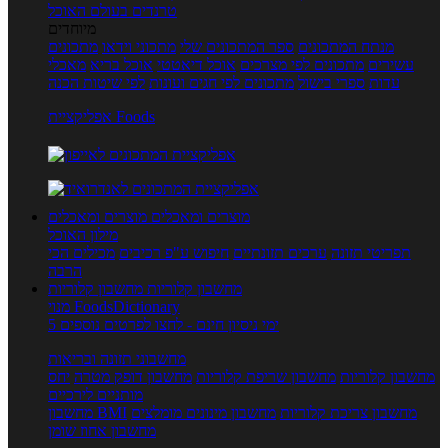
טרנדים בעולם האוכל
מיוחדים
מנתח המתכונים
ספר המתכונים שלי
מתכוני וידאו
מתכונים
עשירים
מתכונים לפי מצרכים
אוכל דיאטטי
אוכל בריא
מאכלי
עדות
ספרי בישול
מתכונים לפי חגים ועונות
לפי שיטות הכנה
אפליקציית Foods
מוצרים ומאכלים
מוצרים ומאכלים
מילון האוכל
תפריטי תזונה
ערכים תזונתיים
חיפוש ע"פ רכיבים
מכילים הכי
הרבה
מחשבון קלוריות
מחשבון קלוריות
מנוי FoodsDictionary
5 ימי ניסיון חינם - לחצו לפרטים נוספים
מחשבוני תזונה ובריאות
מחשבון קלוריות
מחשבון שריפת קלוריות
מחשבון דופק מטרה
יחס
מותניים לירכיים
מחשבון צריכת קלוריות
מחשבון מינונים מומלצים
מחשבון BMI
מחשבון אחוז שומן