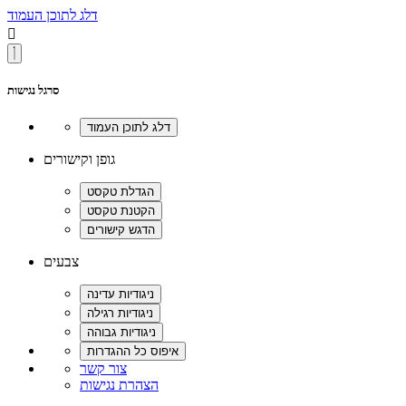
דלג לתוכן העמוד

סרגל נגישות
גופן וקישורים
צבעים
צור קשר
הצהרת נגישות