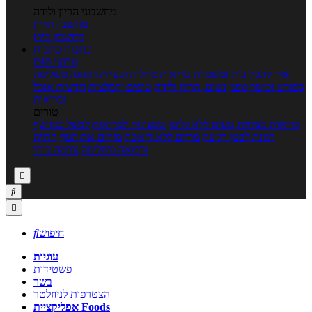
מחשבוני הריון ולידה
מחשבון הריון
מחשבון ביוץ
כתבות
כתבות
ערוצי תוכן
איך להכין
בית ומשפחה
בריאות
מחלות ובעיות
רפואה משלימה
ספורט וכושר גופני
נשים, הריון ולידה
טיפים והמלצות
חדשות אוכל
ובריאות
טורים
בריאות בצלחת
טעים ללא גלוטן
טבעונות לבריאות
לבשל כמו שף
תזונה לבטן רגועה
מרזים ללא דיאטה
מזיזים את הגוף
הרזיה
ורפואה משלימה
גורמה ביתי



חיפוש

עוגיות
פשטידות
בשר
הצטרפות לניוזלטר
אפליקציית Foods