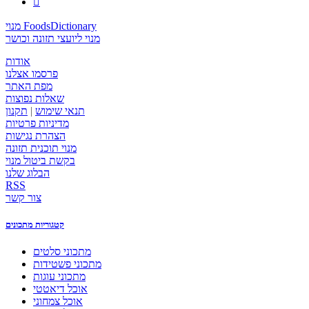

מנוי FoodsDictionary
מנוי ליועצי תזונה וכושר
אודות
פרסמו אצלנו
מפת האתר
שאלות נפוצות
תנאי שימוש
|
תקנון
מדיניות פרטיות
הצהרת נגישות
מנוי תוכנית תזונה
בקשת ביטול מנוי
הבלוג שלנו
RSS
צור קשר
קטגוריות מתכונים
מתכוני סלטים
מתכוני פשטידות
מתכוני עוגות
אוכל דיאטטי
אוכל צמחוני