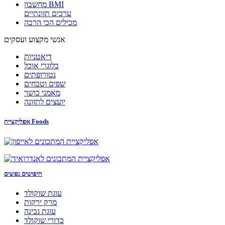
מחשבון BMI
ערכים תזונתיים
מכילים הכי הרבה
אנשי מקצוע ועסקים
דיאטניות
בלוגרי אוכל
נטורופתים
שפים וטבחים
מאמני כושר
יועצים לתזונה
אפליקציית Foods
חיפושים נפוצים
עוגת שוקולד
מרק ירקות
עוגת גבינה
כדורי שוקולד