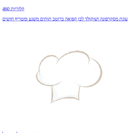
460 קלוריות
עוגת מסקרפונה ושוקולד לבן קפואה ברוטב תותים משגע ומטריף חושים