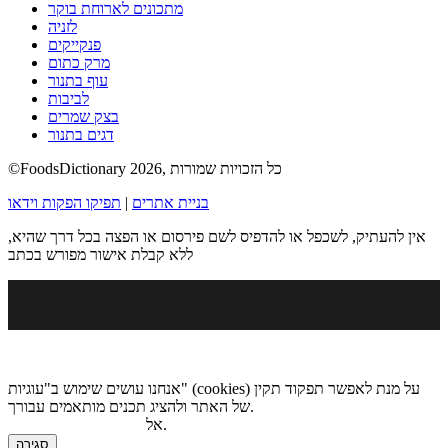
מתכונים לארוחת בוקר
לזניה
פנקייקים
מרק כתום
עוף בתנור
לביבות
בצק שמרים
דגים בתנור
©FoodsDictionary 2026, כל הזכויות שמורות
בניית אתרים
|
תפיקו הפקות וידאו
אין להעתיק, לשכפל או להדפיס לשם פירסום או הפצה בכל דרך שהיא,
ללא קבלת אישור מפורש בכתב
אנחנו עושים שימוש ב"עוגיות" (cookies) על מנת לאפשר תפקוד תקין
של האתר ולהציג תכנים מותאמים עבורך.
.
אל
מדיניות הגנת הפרטיות
סגירה