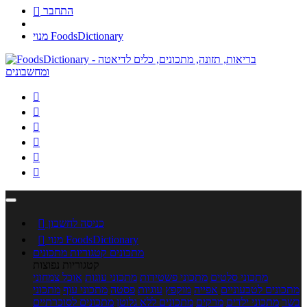
התחבר

מנוי FoodsDictionary






כניסה לחשבון

מנוי FoodsDictionary

מתכונים
קטגוריות מתכונים
קטגוריות נפוצות
מתכוני סלטים
מתכוני פשטידות
מתכוני עוגות
אוכל צמחוני
מתכונים לטבעוניים
אפייה
מוקפץ
עוגיות
פסטה
מתכוני עוף
מתכוני
בשר
מתכוני ילדים
מרקים
מתכונים ללא גלוטן
מתכונים לסוכרתיים