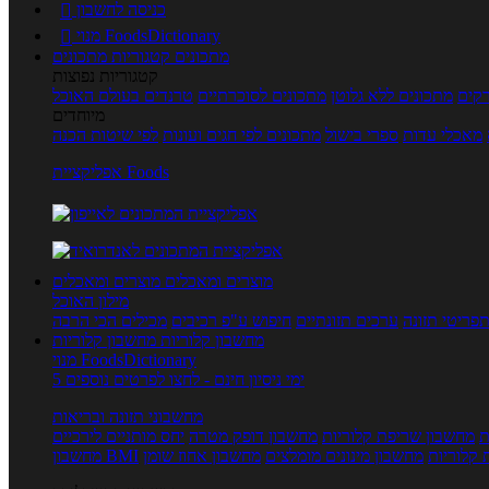
כניסה לחשבון

מנוי FoodsDictionary

מתכונים
קטגוריות מתכונים
קטגוריות נפוצות
קים
מתכונים ללא גלוטן
מתכונים לסוכרתיים
טרנדים בעולם האוכל
מיוחדים
מאכלי עדות
ספרי בישול
מתכונים לפי חגים ועונות
לפי שיטות הכנה
אפליקציית Foods
מוצרים ומאכלים
מוצרים ומאכלים
מילון האוכל
פריטי תזונה
ערכים תזונתיים
חיפוש ע"פ רכיבים
מכילים הכי הרבה
מחשבון קלוריות
מחשבון קלוריות
מנוי FoodsDictionary
5 ימי ניסיון חינם - לחצו לפרטים נוספים
מחשבוני תזונה ובריאות
ת
מחשבון שריפת קלוריות
מחשבון דופק מטרה
יחס מותניים לירכיים
 קלוריות
מחשבון מינונים מומלצים
מחשבון אחוז שומן
מחשבון BMI