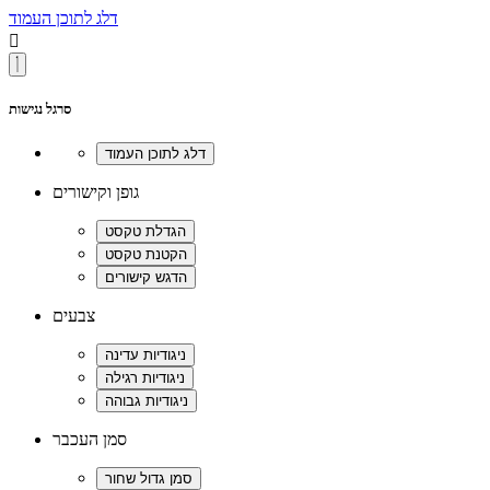
דלג לתוכן העמוד

סרגל נגישות
גופן וקישורים
צבעים
סמן העכבר