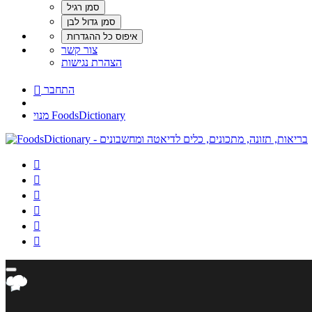
צור קשר
הצהרת נגישות
התחבר

מנוי FoodsDictionary





