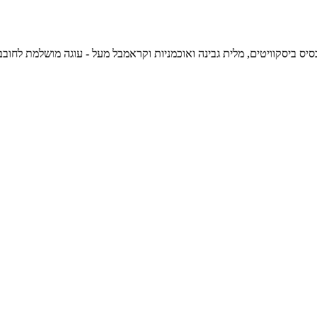
קוויטים, מלית גבינה ואוכמניות וקראמבל מעל - עוגה מושלמת לחובבי השילוב בין גבינה לאוכמניות, 68