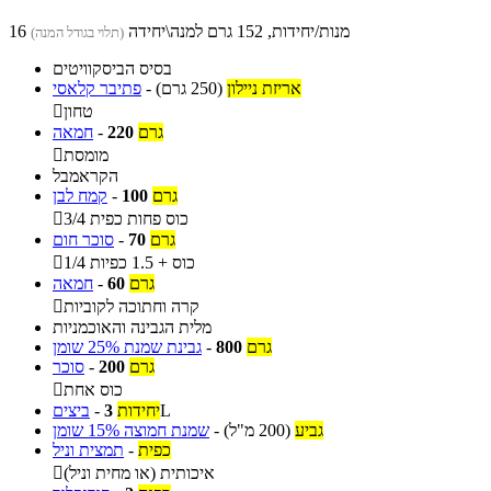
16 מנות/יחידות, 152 גרם למנה\יחידה
(תלוי בגודל המנה)
בסיס הביסקוויטים
אריזת ניילון
(250 גרם)
-
פתיבר קלאסי
טחון

גרם
220
-
חמאה
מומסת

הקראמבל
גרם
100
-
קמח לבן
3/4 כוס פחות כפית

גרם
70
-
סוכר חום
1/4 כוס + 1.5 כפיות

גרם
60
-
חמאה
קרה וחתוכה לקוביות

מלית הגבינה והאוכמניות
גרם
800
-
גבינת שמנת 25% שומן
גרם
200
-
סוכר
כוס אחת

L
יחידות
3
-
ביצים
גביע
(200 מ"ל)
-
שמנת חמוצה 15% שומן
כפית
-
תמצית וניל
איכותית (או מחית וניל)
