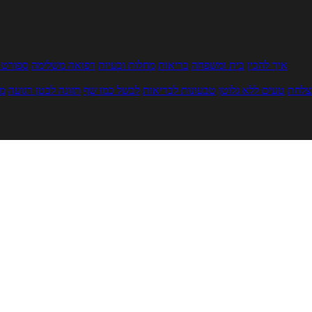
איך להכין
בית ומשפחה
בריאות
מחלות ובעיות
רפואה משלימה
ספורט ו
צלחת
טעים ללא גלוטן
טבעונות לבריאות
לבשל כמו שף
תזונה לבטן רגועה
מר