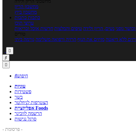
מחשבוני הריון ולידה
מחשבון הריון
מחשבון ביוץ
כתבות
כתבות
ערוצי תוכן
כושר גופני
נשים, הריון ולידה
טיפים והמלצות
חדשות אוכל ובריאות
טורים
זים ללא דיאטה
מזיזים את הגוף
הרזיה ורפואה משלימה
גורמה ביתי



חיפוש

עוגיות
פשטידות
בשר
הצטרפות לניוזלטר
אפליקציית Foods
הרשמה לוובינר
סרגל נגישות
- פרסומת -