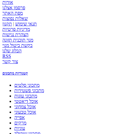
אודות
פרסמו אצלנו
מפת האתר
שאלות נפוצות
תנאי שימוש
|
תקנון
מדיניות פרטיות
הצהרת נגישות
מנוי תוכנית תזונה
בקשת ביטול מנוי
הבלוג שלנו
RSS
צור קשר
קטגוריות מתכונים
מתכוני סלטים
מתכוני פשטידות
מתכוני עוגות
אוכל דיאטטי
אוכל צמחוני
אוכל טבעוני
אפייה
מרקים
עוגיות
מתכוני שוקולד