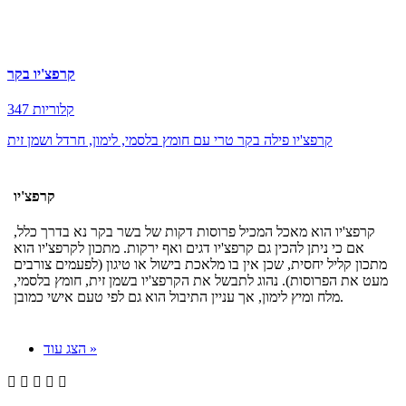
קרפצ'יו בקר
347 קלוריות
קרפצ'יו פילה בקר טרי עם חומץ בלסמי, לימון, חרדל ושמן זית
קרפצ'יו
קרפצ'יו הוא מאכל המכיל פרוסות דקות של בשר בקר נא בדרך כלל,
אם כי ניתן להכין גם קרפצ'יו דגים ואף ירקות. מתכון לקרפצ'יו הוא
מתכון קליל יחסית, שכן אין בו מלאכת בישול או טיגון (לפעמים צורבים
מעט את הפרוסות). נהוג לתבשל את הקרפצ'יו בשמן זית, חומץ בלסמי,
מלח ומיץ לימון, אך עניין התיבול הוא גם לפי טעם אישי כמובן.
הצג עוד »




