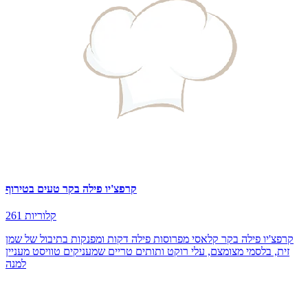
קרפצ'יו פילה בקר טעים בטירוף
261 קלוריות
קרפצ'יו פילה בקר קלאסי מפרוסות פילה דקות ומפנקות בתיבול של שמן
זית, בלסמי מצומצם, עלי רוקט ותותים טריים שמעניקים טוויסט מעניין
למנה