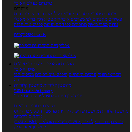
טרנדים בעולם האוכל
מיוחדים
מנתח המתכונים
ספר המתכונים שלי
מתכוני וידאו
מתכונים
עשירים
מתכונים לפי מצרכים
אוכל דיאטטי
אוכל בריא
מאכלי
עדות
ספרי בישול
מתכונים לפי חגים ועונות
לפי שיטות הכנה
אפליקציית Foods
מוצרים ומאכלים
מוצרים ומאכלים
מילון האוכל
תפריטי תזונה
ערכים תזונתיים
חיפוש ע"פ רכיבים
מכילים הכי
הרבה
מחשבון קלוריות
מחשבון קלוריות
מנוי FoodsDictionary
5 ימי ניסיון חינם - לחצו לפרטים נוספים
מחשבוני תזונה ובריאות
מחשבון קלוריות
מחשבון שריפת קלוריות
מחשבון דופק מטרה
יחס
מותניים לירכיים
מחשבון צריכת קלוריות
מחשבון מינונים מומלצים
מחשבון BMI
מחשבון אחוז שומן