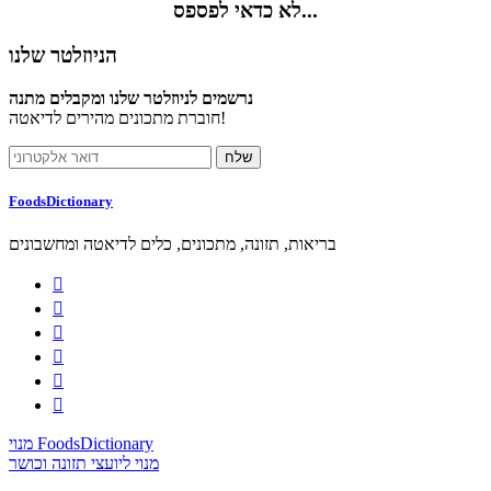
לא כדאי לפספס...
הניוזלטר שלנו
נרשמים לניוזלטר שלנו ומקבלים מתנה
חוברת מתכונים מהירים לדיאטה!
FoodsDictionary
בריאות, תזונה, מתכונים, כלים לדיאטה ומחשבונים






מנוי FoodsDictionary
מנוי ליועצי תזונה וכושר