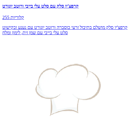
קרפצ'יו סלק עם סלט עלי בייבי ורוטב יוגורט
255 קלוריות
קרפצ'יו סלק מושלם בתיבול זרעי כוסברה ורוטב יוגורט עם נענע ובקישוט
סלט עלי בייבי עם שמן זית, לימון ומלח