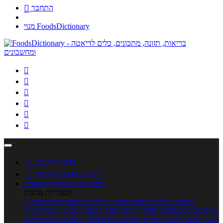
התחבר

מנוי FoodsDictionary






כניסה לחשבון

מנוי FoodsDictionary

מתכונים
קטגוריות מתכונים
קטגוריות נפוצות
מתכוני סלטים
מתכוני פשטידות
מתכוני עוגות
אוכל צמחוני
מתכונים לטבעוניים
אפייה
מוקפץ
עוגיות
פסטה
מתכוני עוף
מתכוני
בשר
מתכוני ילדים
מרקים
מתכונים ללא גלוטן
מתכונים לסוכרתיים