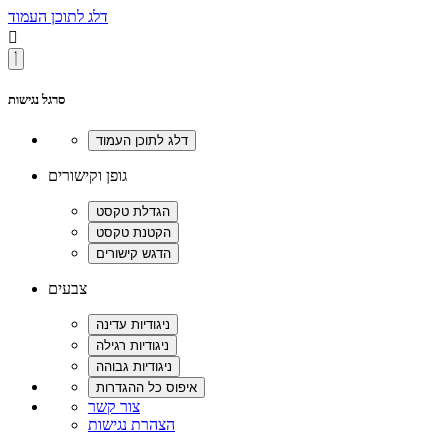
דלג לתוכן העמוד

סרגל נגישות
גופן וקישורים
צבעים
צור קשר
הצהרת נגישות