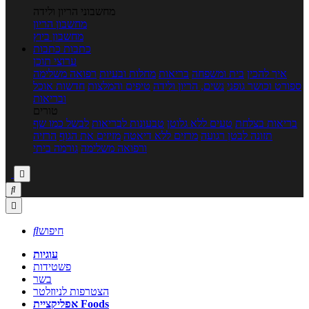
מחשבוני הריון ולידה
מחשבון הריון
מחשבון ביוץ
כתבות
כתבות
ערוצי תוכן
איך להכין
בית ומשפחה
בריאות
מחלות ובעיות
רפואה משלימה
ספורט וכושר גופני
נשים, הריון ולידה
טיפים והמלצות
חדשות אוכל
ובריאות
טורים
בריאות בצלחת
טעים ללא גלוטן
טבעונות לבריאות
לבשל כמו שף
תזונה לבטן רגועה
מרזים ללא דיאטה
מזיזים את הגוף
הרזיה
ורפואה משלימה
גורמה ביתי



חיפוש

עוגיות
פשטידות
בשר
הצטרפות לניוזלטר
אפליקציית Foods