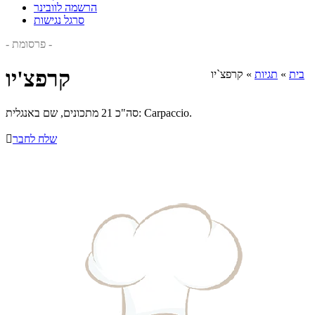
הרשמה לוובינר
סרגל נגישות
- פרסומת -
קרפצ'יו
בית
»
תגיות
»
קרפצ`יו
סה"כ 21 מתכונים, שם באנגלית: Carpaccio.
שלח לחבר
