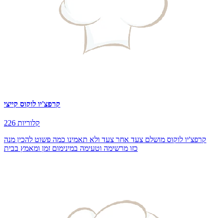
קרפצ'יו לוקוס קייצי
226 קלוריות
קרפצ'יו לוקוס מושלם צעד אחר צעד ולא תאמינו כמה פשוט להכין מנה
כזו מרשימה וטעימה במינימום זמן ומאמץ בבית