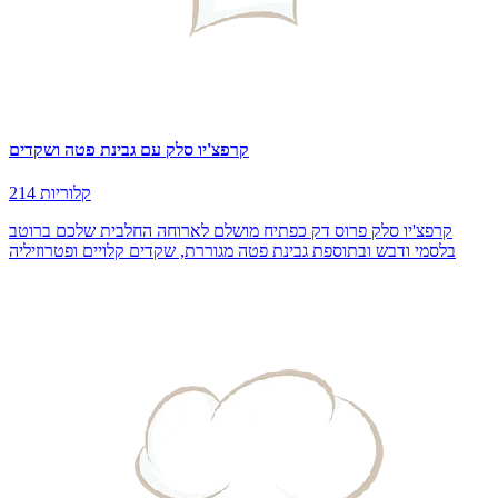
קרפצ'יו סלק עם גבינת פטה ושקדים
214 קלוריות
קרפצ'יו סלק פרוס דק כפתיח מושלם לארוחה החלבית שלכם ברוטב
בלסמי ודבש ובתוספת גבינת פטה מגוררת, שקדים קלויים ופטרוזיליה