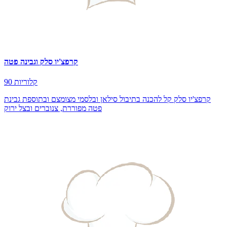
קרפצ'יו סלק וגבינה פטה
90 קלוריות
קרפצ'יו סלק קל להכנה בתיבול סילאן ובלסמי מצומצם ובתוספת גבינת
פטה מפוררת, צנוברים ובצל ירוק