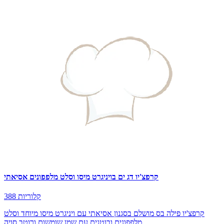
קרפצ'יו דג ים בויניגרט מיסו וסלט מלפפונים אסיאתי
388 קלוריות
קרפצ'יו פילה בס מושלם בסגנון אסיאתי עם ויניגרט מיסו מיוחד וסלט
מלפפונים ובוטנים עם שמן שומשום ורוטב סויה