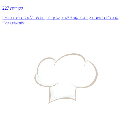
227 קלוריות
קרפצ'יו סינטה בקר עם קונפי שום, שמן זית, חומץ בלסמי, גבינת פרמזן
ושומשום קלוי