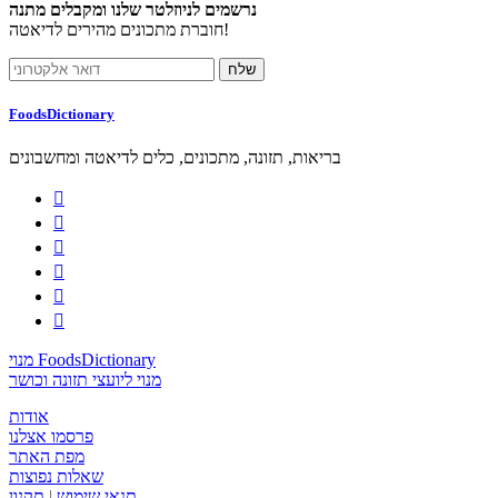
נרשמים לניוזלטר שלנו ומקבלים מתנה
חוברת מתכונים מהירים לדיאטה!
FoodsDictionary
בריאות, תזונה, מתכונים, כלים לדיאטה ומחשבונים






מנוי FoodsDictionary
מנוי ליועצי תזונה וכושר
אודות
פרסמו אצלנו
מפת האתר
שאלות נפוצות
תנאי שימוש
|
תקנון