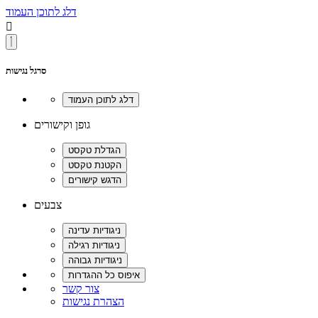
דלג לתוכן העמוד

סרגל נגישות
גופן וקישורים
צבעים
צור קשר
הצהרת נגישות