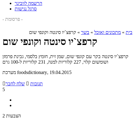
הרשמה לוובינר
סרגל נגישות
- פרסומת -
בית
»
מתכונים ואוכל
»
בשר
»
קרפצ`יו סינטה וקונפי שום
קרפצ`יו סינטה וקונפי שום
קרפצ`יו סינטה בקר עם קונפי שום, שמן זית, חומץ בלסמי, גבינת פרמזן
ושומשום קלוי, 227 קלוריות למנה, 231 קלוריות ל-100 גרם
, 19.04.2015
מערכת foodsdictionary
תגובות

שלח לחבר

5
2 הצבעות