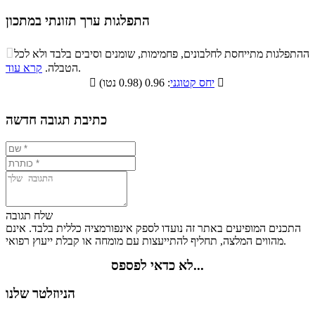
התפלגות ערך תזונתי במתכון
התפלגות ערך תזונתי במתכון

ההתפלגות מתייחסת לחלבונים, פחמימות, שומנים וסיבים בלבד ולא לכל
סיבים
.
הטבלה.
קרא עוד
פחמימות
חלבונים
שומנים
תזונתיים

: 0.96 (0.98 נטו)
יחס קטוגני

1.2%
48.3%
46.8%
3.7%
כתיבת תגובה חדשה
שלח תגובה
התכנים המופיעים באתר זה נועדו לספק אינפורמציה כללית בלבד. אינם
מהווים המלצה, תחליף להתייעצות עם מומחה או קבלת ייעוץ רפואי.
לא כדאי לפספס...
הניוזלטר שלנו