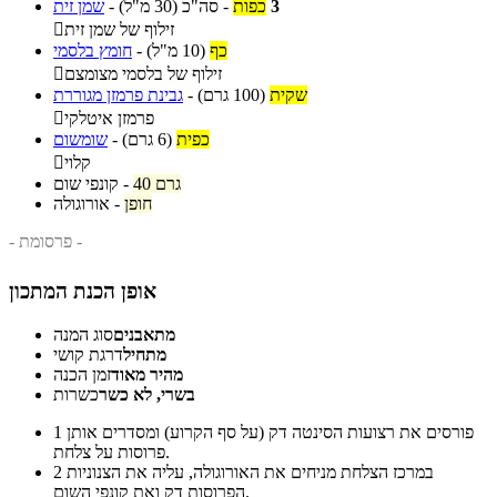
3
כפות
-
סה"כ
(30 מ"ל)
-
שמן זית
זילוף של שמן זית

כף
(10 מ"ל)
-
חומץ בלסמי
זילוף של בלסמי מצומצם

שקית
(100 גרם)
-
גבינת פרמזן מגוררת
פרמזן איטלקי

כפית
(6 גרם)
-
שומשום
קלוי

40 גרם
-
קונפי שום
חופן
-
אורוגולה
- פרסומת -
אופן הכנת המתכון
מתאבנים
סוג המנה
מתחיל
דרגת קושי
מהיר מאוד
זמן הכנה
בשרי, לא כשר
כשרות
פורסים את רצועות הסינטה דק (על סף הקרוע) ומסדרים אותן
1
פרוסות על צלחת.
במרכז הצלחת מניחים את האורוגולה, עליה את הצנוניות
2
הפרוסות דק ואת קונפי השום.