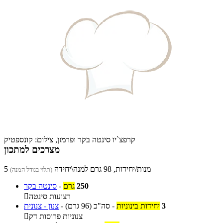
קרפצ`יו סינטה בקר ופרמזן, צילום: קונספטיק
מצרכים למתכון
5 מנות/יחידות, 98 גרם למנה\יחידה
(תלוי בגודל המנה)
250
גרם
-
סינטה בקר
רצועות סינטה

3
יחידות בינוניות
-
סה"כ
(96 גרם)
-
צנון - צנונית
צנוניות פרוסות דק
