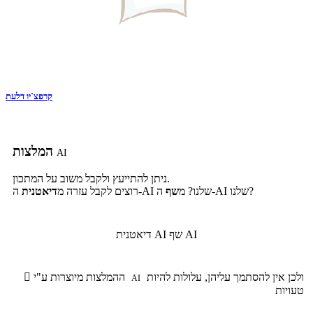
קרפצ`יו דלעת
המלצות
AI
ניתן להתייעץ ולקבל משוב על המתכון.
ה-AI שלנו?
ה-AI שלנו? מ
שף
רוצים לקבל עזרה מ
דיאטנית
שף AI
דיאטנית AI
ולכן אין להסתמך עליהן, עלולות להיות
ההמלצות מיוצרות ע"י

AI
טעויות