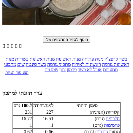





בשר
קרפצ`יו
מנות פתיחה
מנות ראשונות
מנות ראשונות בשריות
מנות
ראשונות גורמה
ראשונות לאירוח
מתכוני גורמה
בשר סינטה
שום
מתכוני
מסעדות
אוכל לא כשר
פרמזן
צנון
שמן זית
הצג עוד תגיות
ערך תזונתי למתכון
סימון תזונתי
למנה\יחידה
ל-100 גרם
קלוריות (אנרגיה)
227
231
חלבונים
(גרם)
16.51
16.77
פחמימות
(גרם)
1
1
מתוכן
סוכרים
(גרם)
0.66
0.67