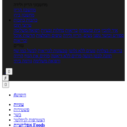
מחשבוני הריון ולידה
מחשבון הריון
מחשבון ביוץ
כתבות
כתבות
ערוצי תוכן
איך להכין
בית ומשפחה
בריאות
מחלות ובעיות
רפואה משלימה
ספורט וכושר גופני
נשים, הריון ולידה
טיפים והמלצות
חדשות אוכל
ובריאות
טורים
בריאות בצלחת
טעים ללא גלוטן
טבעונות לבריאות
לבשל כמו שף
תזונה לבטן רגועה
מרזים ללא דיאטה
מזיזים את הגוף
הרזיה
ורפואה משלימה
גורמה ביתי



חיפוש

עוגיות
פשטידות
בשר
הצטרפות לניוזלטר
אפליקציית Foods