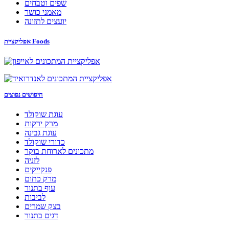
שפים וטבחים
מאמני כושר
יועצים לתזונה
אפליקציית Foods
חיפושים נפוצים
עוגת שוקולד
מרק ירקות
עוגת גבינה
כדורי שוקולד
מתכונים לארוחת בוקר
לזניה
פנקייקים
מרק כתום
עוף בתנור
לביבות
בצק שמרים
דגים בתנור