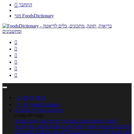
התחבר

מנוי FoodsDictionary






כניסה לחשבון

מנוי FoodsDictionary

מתכונים
קטגוריות מתכונים
קטגוריות נפוצות
מתכוני סלטים
מתכוני פשטידות
מתכוני עוגות
אוכל צמחוני
מתכונים לטבעוניים
אפייה
מוקפץ
עוגיות
פסטה
מתכוני עוף
מתכוני
בשר
מתכוני ילדים
מרקים
מתכונים ללא גלוטן
מתכונים לסוכרתיים