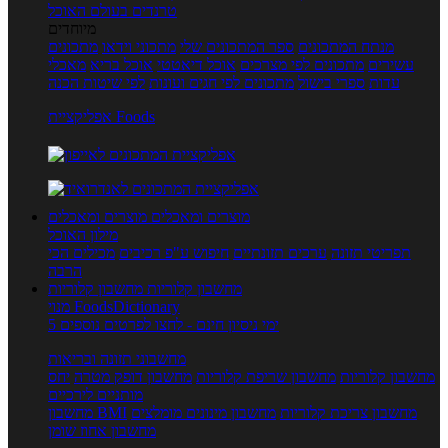
טרנדים בעולם האוכל
מיוחדים
מנתח המתכונים
ספר המתכונים שלי
מתכוני וידאו
מתכונים
עשירים
מתכונים לפי מצרכים
אוכל דיאטטי
אוכל בריא
מאכלי
עדות
ספרי בישול
מתכונים לפי חגים ועונות
לפי שיטות הכנה
אפליקציית Foods
מוצרים ומאכלים
מוצרים ומאכלים
מילון האוכל
תפריטי תזונה
ערכים תזונתיים
חיפוש ע"פ רכיבים
מכילים הכי
הרבה
מחשבון קלוריות
מחשבון קלוריות
מנוי FoodsDictionary
5 ימי ניסיון חינם - לחצו לפרטים נוספים
מחשבוני תזונה ובריאות
מחשבון קלוריות
מחשבון שריפת קלוריות
מחשבון דופק מטרה
יחס
מותניים לירכיים
מחשבון צריכת קלוריות
מחשבון מינונים מומלצים
מחשבון BMI
מחשבון אחוז שומן