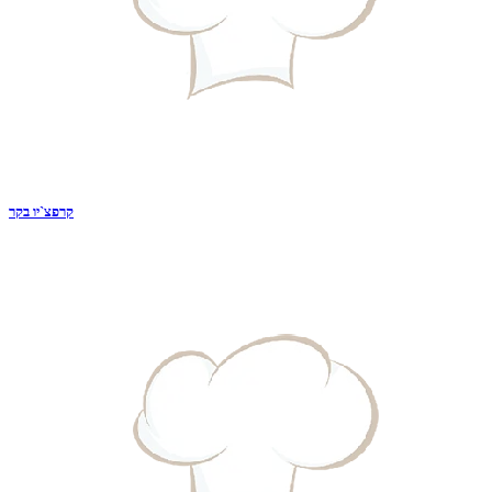
קרפצ`יו בקר