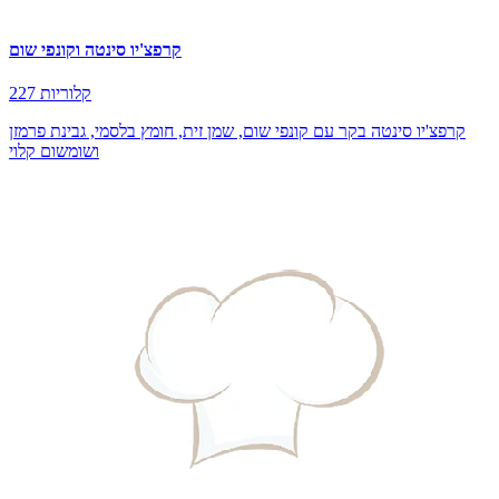
קרפצ'יו סינטה וקונפי שום
227 קלוריות
קרפצ'יו סינטה בקר עם קונפי שום, שמן זית, חומץ בלסמי, גבינת פרמזן
ושומשום קלוי