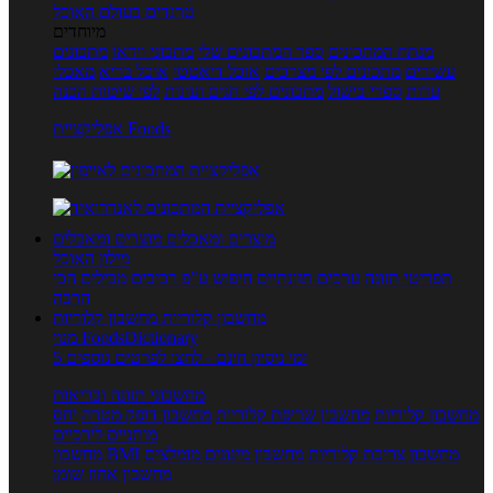
טרנדים בעולם האוכל
מיוחדים
מנתח המתכונים
ספר המתכונים שלי
מתכוני וידאו
מתכונים
עשירים
מתכונים לפי מצרכים
אוכל דיאטטי
אוכל בריא
מאכלי
עדות
ספרי בישול
מתכונים לפי חגים ועונות
לפי שיטות הכנה
אפליקציית Foods
מוצרים ומאכלים
מוצרים ומאכלים
מילון האוכל
תפריטי תזונה
ערכים תזונתיים
חיפוש ע"פ רכיבים
מכילים הכי
הרבה
מחשבון קלוריות
מחשבון קלוריות
מנוי FoodsDictionary
5 ימי ניסיון חינם - לחצו לפרטים נוספים
מחשבוני תזונה ובריאות
מחשבון קלוריות
מחשבון שריפת קלוריות
מחשבון דופק מטרה
יחס
מותניים לירכיים
מחשבון צריכת קלוריות
מחשבון מינונים מומלצים
מחשבון BMI
מחשבון אחוז שומן