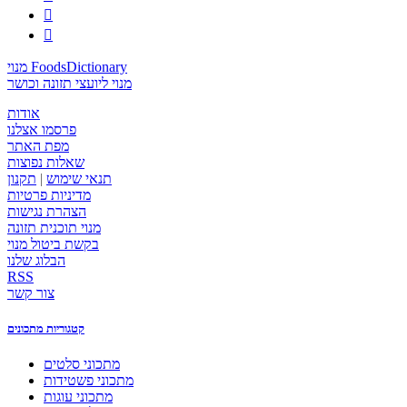


מנוי FoodsDictionary
מנוי ליועצי תזונה וכושר
אודות
פרסמו אצלנו
מפת האתר
שאלות נפוצות
תנאי שימוש
|
תקנון
מדיניות פרטיות
הצהרת נגישות
מנוי תוכנית תזונה
בקשת ביטול מנוי
הבלוג שלנו
RSS
צור קשר
קטגוריות מתכונים
מתכוני סלטים
מתכוני פשטידות
מתכוני עוגות