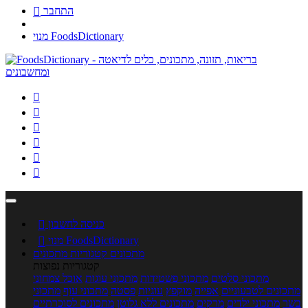
התחבר

מנוי FoodsDictionary






כניסה לחשבון

מנוי FoodsDictionary

מתכונים
קטגוריות מתכונים
קטגוריות נפוצות
מתכוני סלטים
מתכוני פשטידות
מתכוני עוגות
אוכל צמחוני
מתכונים לטבעוניים
אפייה
מוקפץ
עוגיות
פסטה
מתכוני עוף
מתכוני
בשר
מתכוני ילדים
מרקים
מתכונים ללא גלוטן
מתכונים לסוכרתיים