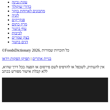
עוגת גבינה
כדורי שוקולד
מתכונים לארוחת בוקר
לזניה
פנקייקים
מרק כתום
עוף בתנור
לביבות
בצק שמרים
דגים בתנור
©FoodsDictionary 2026, כל הזכויות שמורות
בניית אתרים
|
תפיקו הפקות וידאו
אין להעתיק, לשכפל או להדפיס לשם פירסום או הפצה בכל דרך שהיא,
ללא קבלת אישור מפורש בכתב