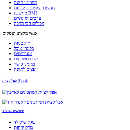
תפריטי תזונה
מחשבון שריפת קלוריות
מחשבון BMI
ערכים תזונתיים
מכילים הכי הרבה
אנשי מקצוע ועסקים
דיאטניות
בלוגרי אוכל
נטורופתים
שפים וטבחים
מאמני כושר
יועצים לתזונה
אפליקציית Foods
חיפושים נפוצים
עוגת שוקולד
מרק ירקות