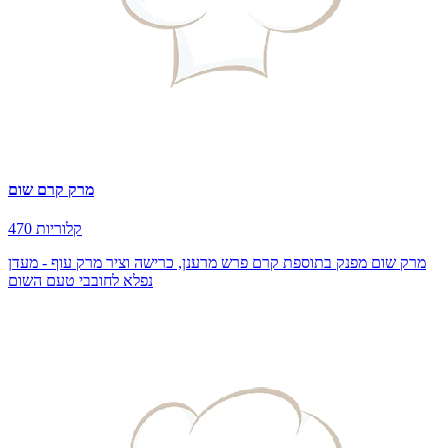
מרק קרם שום
470 קלוריות
מרק שום מפנק בתוספת קרם פרש מרענן, כרישה וציר מרק עוף - מעדן
נפלא לחובבי טעם השום