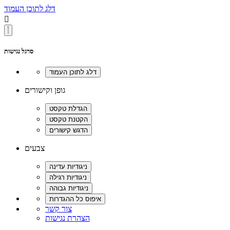
דלג לתוכן העמוד

סרגל נגישות
גופן וקישורים
צבעים
צור קשר
הצהרת נגישות