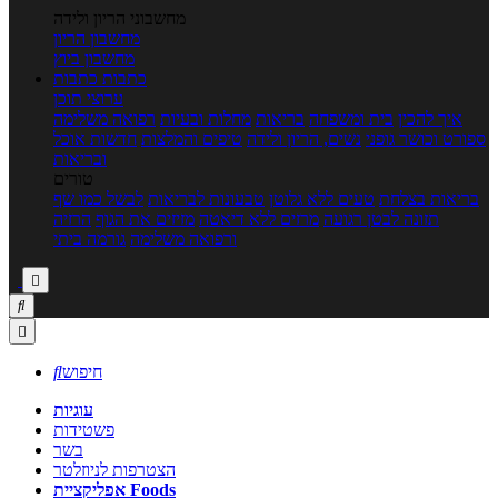
מחשבוני הריון ולידה
מחשבון הריון
מחשבון ביוץ
כתבות
כתבות
ערוצי תוכן
איך להכין
בית ומשפחה
בריאות
מחלות ובעיות
רפואה משלימה
ספורט וכושר גופני
נשים, הריון ולידה
טיפים והמלצות
חדשות אוכל
ובריאות
טורים
בריאות בצלחת
טעים ללא גלוטן
טבעונות לבריאות
לבשל כמו שף
תזונה לבטן רגועה
מרזים ללא דיאטה
מזיזים את הגוף
הרזיה
ורפואה משלימה
גורמה ביתי



חיפוש

עוגיות
פשטידות
בשר
הצטרפות לניוזלטר
אפליקציית Foods