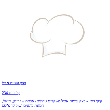
בצק עוגיות אכיל
234 קלוריות
קוקי דואו - בצק עוגיות אכיל משקדים טחונים (אבקת שקדים), מייפל,
חמאת בוטנים ושוקולד צ'יפס