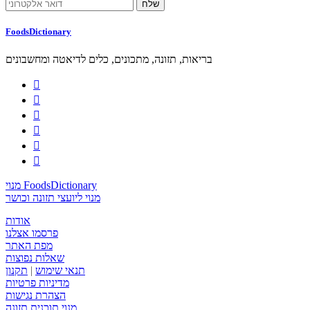
FoodsDictionary
בריאות, תזונה, מתכונים, כלים לדיאטה ומחשבונים






מנוי FoodsDictionary
מנוי ליועצי תזונה וכושר
אודות
פרסמו אצלנו
מפת האתר
שאלות נפוצות
תנאי שימוש
|
תקנון
מדיניות פרטיות
הצהרת נגישות
מנוי תוכנית תזונה