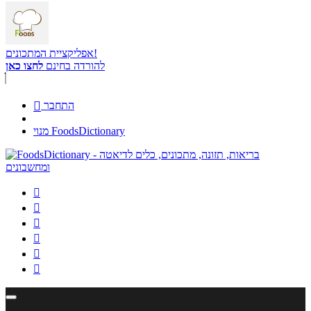
אפליקציית המתכונים!
להורדה בחינם
לחצו כאן
התחבר

מנוי FoodsDictionary





