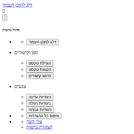
דלג לתוכן העמוד

סרגל נגישות
גופן וקישורים
צבעים
צור קשר
הצהרת נגישות