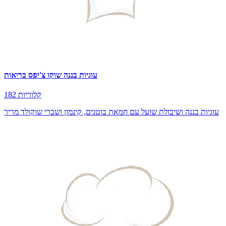
עוגיות בננה שוקו צ'יפס בריאות
182 קלוריות
עוגיות בננה ושיבולת שועל עם חמאת בוטנים, קינמון ושברי שוקולד מריר