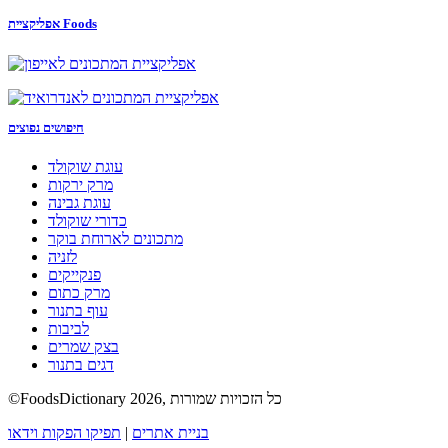
אפליקציית Foods
חיפושים נפוצים
עוגת שוקולד
מרק ירקות
עוגת גבינה
כדורי שוקולד
מתכונים לארוחת בוקר
לזניה
פנקייקים
מרק כתום
עוף בתנור
לביבות
בצק שמרים
דגים בתנור
©FoodsDictionary 2026, כל הזכויות שמורות
בניית אתרים
|
תפיקו הפקות וידאו