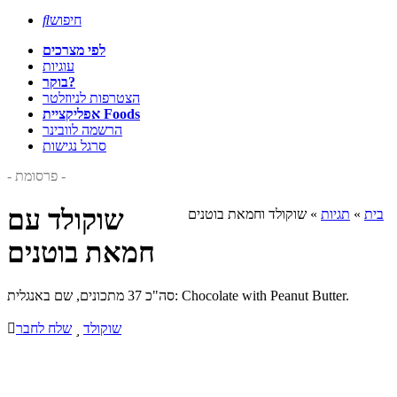
חיפוש

לפי מצרכים
עוגיות
בוקר?
הצטרפות לניוזלטר
אפליקציית Foods
הרשמה לוובינר
סרגל נגישות
- פרסומת -
שוקולד עם
בית
»
תגיות
»
שוקולד וחמאת בוטנים
חמאת בוטנים
סה"כ 37 מתכונים, שם באנגלית: Chocolate with Peanut Butter.
שוקולד

שלח לחבר
