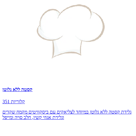
קסטה ללא גלוטן
351 קלוריות
גלידת קסטה ללא גלוטן במיוחד לצליאקים עם ביסקוויטים מקמח שקדים
וגלידת אגוזי קשיו, חלב סויה ומייפל