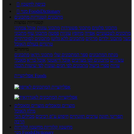
כניסה לחשבון

מנוי FoodsDictionary

מתכונים
קטגוריות מתכונים
קטגוריות נפוצות
מתכוני סלטים
מתכוני פשטידות
מתכוני עוגות
אוכל צמחוני
מתכונים לטבעוניים
אפייה
מוקפץ
עוגיות
פסטה
מתכוני עוף
מתכוני
בשר
מתכוני ילדים
מרקים
מתכונים ללא גלוטן
מתכונים לסוכרתיים
טרנדים בעולם האוכל
מיוחדים
מנתח המתכונים
ספר המתכונים שלי
מתכוני וידאו
מתכונים
עשירים
מתכונים לפי מצרכים
אוכל דיאטטי
אוכל בריא
מאכלי
עדות
ספרי בישול
מתכונים לפי חגים ועונות
לפי שיטות הכנה
אפליקציית Foods
מוצרים ומאכלים
מוצרים ומאכלים
מילון האוכל
תפריטי תזונה
ערכים תזונתיים
חיפוש ע"פ רכיבים
מכילים הכי
הרבה
מחשבון קלוריות
מחשבון קלוריות
מנוי FoodsDictionary