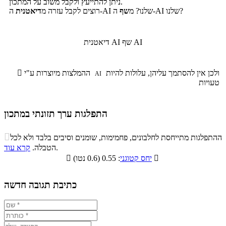
ניתן להתייעץ ולקבל משוב על המתכון.
ה-AI שלנו?
ה-AI שלנו? מ
שף
רוצים לקבל עזרה מ
דיאטנית
שף AI
דיאטנית AI
ולכן אין להסתמך עליהן, עלולות להיות
ההמלצות מיוצרות ע"י

AI
טעויות
התפלגות ערך תזונתי במתכון
התפלגות ערך תזונתי במתכון

ההתפלגות מתייחסת לחלבונים, פחמימות, שומנים וסיבים בלבד ולא לכל
סיבים
.
הטבלה.
קרא עוד
פחמימות
חלבונים
שומנים
תזונתיים

: 0.55 (0.6 נטו)
יחס קטוגני

5%
33.9%
13.7%
47.4%
כתיבת תגובה חדשה