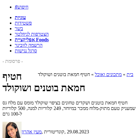
חיפוש

עוגיות
פשטידות
בשר
הצטרפות לניוזלטר
אפליקציית Foods
הרשמה לוובינר
סרגל נגישות
- פרסומת -
חטיף
בית
»
מתכונים ואוכל
»
חטיף חמאת בוטנים ושוקולד
חמאת בוטנים ושוקולד
חטיף חמאת בוטנים ושקדים טחונים בציפוי שוקולד מומס עם מלח גס
שמעניק טעם מתוק-מלוח ממכר במיוחד, 249 קלוריות למנה, 500 קלוריות
ל-100 גרם
, 29.08.2023
, קונדיטורית
מעין אהרון