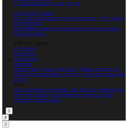
5 ימי ניסיון חינם - לחצו לפרטים נוספים
מחשבוני תזונה ובריאות
מחשבון קלוריות
מחשבון שריפת קלוריות
מחשבון דופק מטרה
יחס
מותניים לירכיים
מחשבון צריכת קלוריות
מחשבון מינונים מומלצים
מחשבון BMI
מחשבון אחוז שומן
מחשבוני הריון ולידה
מחשבון הריון
מחשבון ביוץ
כתבות
כתבות
ערוצי תוכן
איך להכין
בית ומשפחה
בריאות
מחלות ובעיות
רפואה משלימה
ספורט וכושר גופני
נשים, הריון ולידה
טיפים והמלצות
חדשות אוכל
ובריאות
טורים
בריאות בצלחת
טעים ללא גלוטן
טבעונות לבריאות
לבשל כמו שף
תזונה לבטן רגועה
מרזים ללא דיאטה
מזיזים את הגוף
הרזיה
ורפואה משלימה
גורמה ביתי


