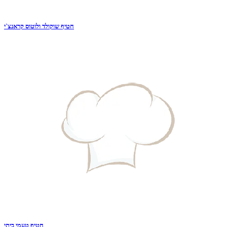
חטיף שוקולד ולוטוס קראנצ`י
חטיף טעמי ביתי