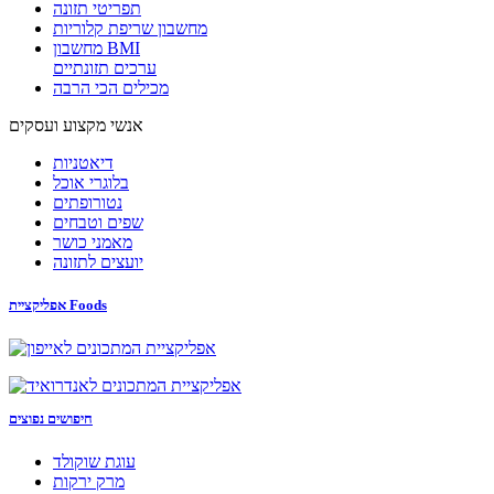
תפריטי תזונה
מחשבון שריפת קלוריות
מחשבון BMI
ערכים תזונתיים
מכילים הכי הרבה
אנשי מקצוע ועסקים
דיאטניות
בלוגרי אוכל
נטורופתים
שפים וטבחים
מאמני כושר
יועצים לתזונה
אפליקציית Foods
חיפושים נפוצים
עוגת שוקולד
מרק ירקות