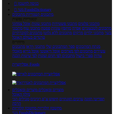
כניסה לחשבון

מנוי FoodsDictionary

מתכונים
קטגוריות מתכונים
קטגוריות נפוצות
מתכוני סלטים
מתכוני פשטידות
מתכוני עוגות
אוכל צמחוני
מתכונים לטבעוניים
אפייה
מוקפץ
עוגיות
פסטה
מתכוני עוף
מתכוני
בשר
מתכוני ילדים
מרקים
מתכונים ללא גלוטן
מתכונים לסוכרתיים
טרנדים בעולם האוכל
מיוחדים
מנתח המתכונים
ספר המתכונים שלי
מתכוני וידאו
מתכונים
עשירים
מתכונים לפי מצרכים
אוכל דיאטטי
אוכל בריא
מאכלי
עדות
ספרי בישול
מתכונים לפי חגים ועונות
לפי שיטות הכנה
אפליקציית Foods
מוצרים ומאכלים
מוצרים ומאכלים
מילון האוכל
תפריטי תזונה
ערכים תזונתיים
חיפוש ע"פ רכיבים
מכילים הכי
הרבה
מחשבון קלוריות
מחשבון קלוריות
מנוי FoodsDictionary