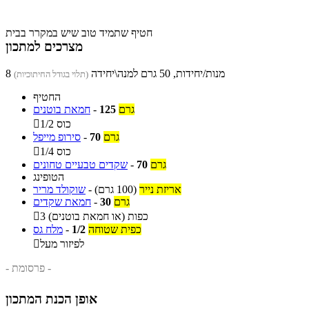
חטיף שתמיד טוב שיש במקרר בבית
מצרכים למתכון
8 מנות/יחידות, 50 גרם למנה\יחידה
(תלוי בגודל החיתוכיות)
החטיף
גרם
125
-
חמאת בוטנים
1/2 כוס

גרם
70
-
סירופ מייפל
1/4 כוס

גרם
70
-
שקדים טבעיים טחונים
הטופינג
אריזת נייר
(100 גרם)
-
שוקולד מריר
גרם
30
-
חמאת שקדים
3 כפות (או חמאת בוטנים)

כפית שטוחה
1/2
-
מלח גס
לפיזור מעל

- פרסומת -
אופן הכנת המתכון