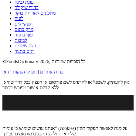
עוגת גבינה
כדורי שוקולד
מתכונים לארוחת בוקר
לזניה
פנקייקים
מרק כתום
עוף בתנור
לביבות
בצק שמרים
דגים בתנור
©FoodsDictionary 2026, כל הזכויות שמורות
בניית אתרים
|
תפיקו הפקות וידאו
אין להעתיק, לשכפל או להדפיס לשם פירסום או הפצה בכל דרך שהיא,
ללא קבלת אישור מפורש בכתב
אנחנו עושים שימוש ב"עוגיות" (cookies) על מנת לאפשר תפקוד תקין
של האתר ולהציג תכנים מותאמים עבורך.