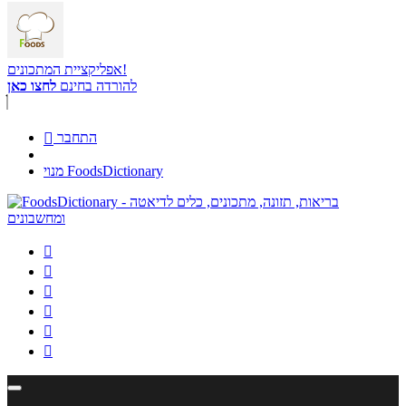
אפליקציית המתכונים!
להורדה בחינם
לחצו כאן
התחבר

מנוי FoodsDictionary





