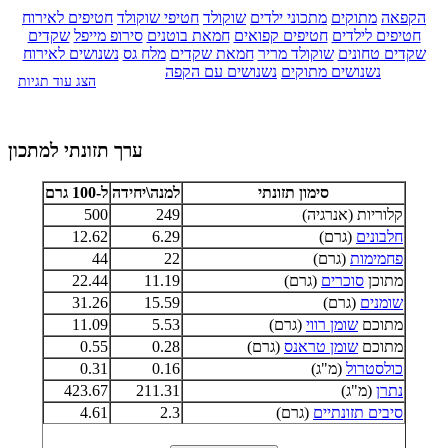
הקפאה
מתוקים
מתכוני ילדים
שוקולד
חטיפי שוקולד
חטיפים לאירוח
חטיפים לילדים
חטיפים קפואים
חמאת בוטנים
סירופ מייפל
שקדים
שקדים טחונים
שוקולד מריר
חמאת שקדים
מלח גס
נשנושים לאירוח
נשנושים מתוקים
נשנושים עם הקפה
הצג עוד תגיות
ערך תזונתי למתכון
סימון תזונתי
למנה\יחידה
ל-100 גרם
קלוריות (אנרגיה)
249
500
חלבונים
(גרם)
6.29
12.62
פחמימות
(גרם)
22
44
מתוכן
סוכרים
(גרם)
11.19
22.44
שומנים
(גרם)
15.59
31.26
מתוכם
שומן רווי
(גרם)
5.53
11.09
מתוכם
שומן טראנס
(גרם)
0.28
0.55
כולסטרול
(מ"ג)
0.16
0.31
נתרן
(מ"ג)
211.31
423.67
סיבים תזונתיים
(גרם)
2.3
4.61