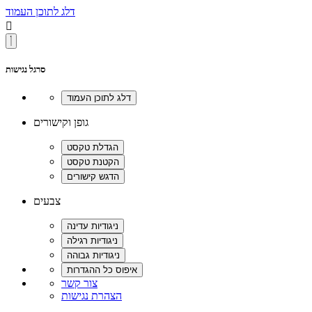
דלג לתוכן העמוד

סרגל נגישות
גופן וקישורים
צבעים
צור קשר
הצהרת נגישות