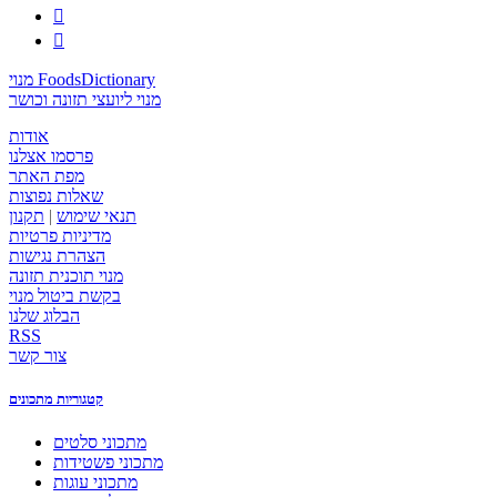


מנוי FoodsDictionary
מנוי ליועצי תזונה וכושר
אודות
פרסמו אצלנו
מפת האתר
שאלות נפוצות
תנאי שימוש
|
תקנון
מדיניות פרטיות
הצהרת נגישות
מנוי תוכנית תזונה
בקשת ביטול מנוי
הבלוג שלנו
RSS
צור קשר
קטגוריות מתכונים
מתכוני סלטים
מתכוני פשטידות
מתכוני עוגות