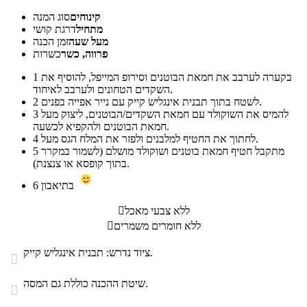
קינוחים
סוג המנה
מתחיל
דרגת קושי
מעל שעה
זמן הכנה
פרווה, כשר
כשרות
בקערה לערבב את חמאת הבוטנים וסירופ המייפל, להוסיף את
1
השקדים הטחונים ולערבב לאיחוד.
לשטח בתוך תבנית אינגליש קייק עם נייר אפייה בפנים.
2
להמיס את השוקולד עם חמאת השקדים/הבוטנים, ליצוק מעל
3
חמאת הבוטנים ולהקפיא לכשעה.
לחתוך את החטיף למלבנים ולפזר את המלח הגס מעל.
4
מתקבל חטיף חמאת בוטנים ושוקולד מושלם (לשמור במקרר
5
בתוך קופסא או צנצנת).
בתיאבון
6
ללא צבעי מאכל

ללא חומרים משמרים

ציוד נדרש: תבנית אינגליש קייק.

שיטת ההכנה כוללת גם המסה.
