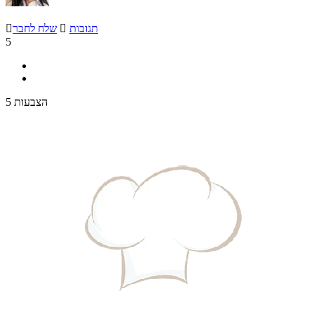
תגובות

שלח לחבר

5
5 הצבעות