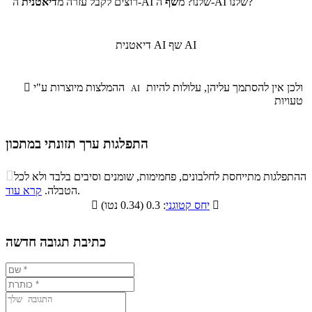
ה-AI שלנו?
ה-AI שלנו? מ
שף
רוצים לקבל עזרה מ
דיאטנית
שף AI
דיאטנית AI
ולכן אין להסתמך עליהן, עלולות להיות
ההמלצות מיוצרות ע"י

AI
טעויות
התפלגות ערך תזונתי במתכון
התפלגות ערך תזונתי במתכון

ההתפלגות מתייחסת לחלבונים, פחמימות, שומנים וסיבים בלבד ולא לכל
סיבים
.
הטבלה.
קרא עוד
פחמימות
חלבונים
שומנים
תזונתיים

: 0.3 (0.34 נטו)
יחס קטוגני

8.8%
20.9%
14.9%
55.4%
כתיבת תגובה חדשה