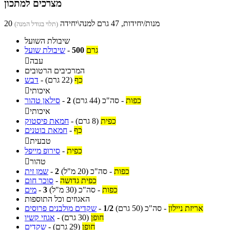
מצרכים למתכון
20 מנות/יחידות, 47 גרם למנה\יחידה
(תלוי בגודל המנה)
שיבולת השועל
גרם
500
-
שיבולת שועל
עבה

המרכיבים הרטובים
כף
(22 גרם)
-
דבש
איכותי

כפות
-
סה"כ
(44 גרם)
2
-
סילאן טהור
איכותי

כפית
(8 גרם)
-
חמאת פיסטוק
כף
-
חמאת בוטנים
טבעית

כפית
-
סירופ מייפל
טהור

כפות
-
סה"כ
(20 מ"ל)
2
-
שמן זית
כפית גדושה
-
סוכר חום
כפות
-
סה"כ
(30 מ"ל)
3
-
מים
האגוזים וכל התוספות
אריזת ניילון
-
סה"כ
(50 גרם)
1/2
-
שקדים מולבנים פרוסים
חופן
(30 גרם)
-
אגוזי קשיו
חופן
(29 גרם)
-
שקדים