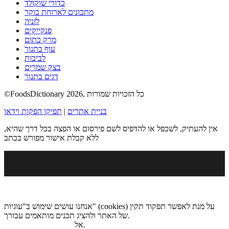
כדורי שוקולד
מתכונים לארוחת בוקר
לזניה
פנקייקים
מרק כתום
עוף בתנור
לביבות
בצק שמרים
דגים בתנור
©FoodsDictionary 2026, כל הזכויות שמורות
בניית אתרים
|
תפיקו הפקות וידאו
אין להעתיק, לשכפל או להדפיס לשם פירסום או הפצה בכל דרך שהיא,
ללא קבלת אישור מפורש בכתב
אנחנו עושים שימוש ב"עוגיות" (cookies) על מנת לאפשר תפקוד תקין
של האתר ולהציג תכנים מותאמים עבורך.
.
אל
מדיניות הגנת הפרטיות