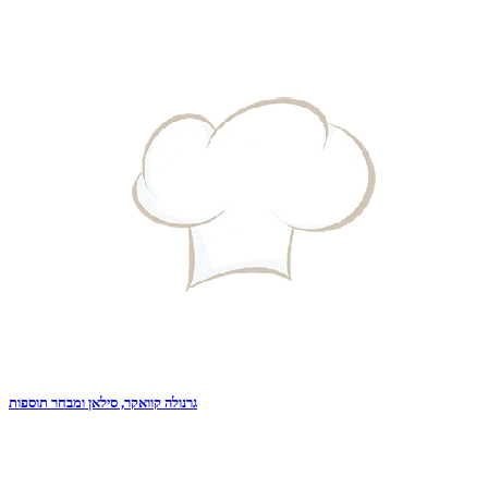
גרנולה קוואקר, סילאן ומבחר תוספות