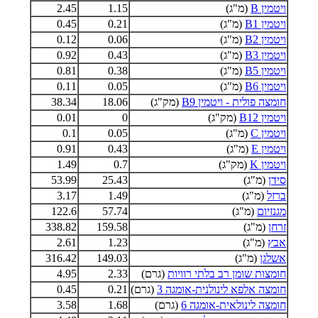
ויטמין B
(מ"ג)
1.15
2.45
ויטמין B1
(מ"ג)
0.21
0.45
ויטמין B2
(מ"ג)
0.06
0.12
ויטמין B3
(מ"ג)
0.43
0.92
ויטמין B5
(מ"ג)
0.38
0.81
ויטמין B6
(מ"ג)
0.05
0.11
חומצה פולית - ויטמין B9
(מק"ג)
18.06
38.34
ויטמין B12
(מק"ג)
0
0.01
ויטמין C
(מ"ג)
0.05
0.1
ויטמין E
(מ"ג)
0.43
0.91
ויטמין K
(מק"ג)
0.7
1.49
סידן
(מ"ג)
25.43
53.99
ברזל
(מ"ג)
1.49
3.17
מגנזיום
(מ"ג)
57.74
122.6
זרחן
(מ"ג)
159.58
338.82
אבץ
(מ"ג)
1.23
2.61
אשלגן
(מ"ג)
149.03
316.42
חומצות שומן רב בלתי רוויות
(גרם)
2.33
4.95
חומצה אלפא לינולנית-אומגה 3
(גרם)
0.21
0.45
חומצה לינולאית-אומגה 6
(גרם)
1.68
3.58