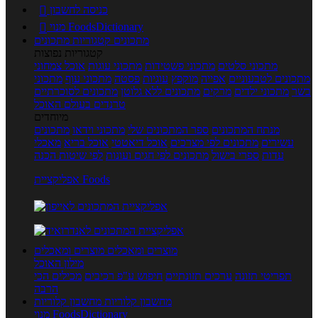
כניסה לחשבון

מנוי FoodsDictionary

מתכונים
קטגוריות מתכונים
קטגוריות נפוצות
מתכוני סלטים
מתכוני פשטידות
מתכוני עוגות
אוכל צמחוני
מתכונים לטבעוניים
אפייה
מוקפץ
עוגיות
פסטה
מתכוני עוף
מתכוני
בשר
מתכוני ילדים
מרקים
מתכונים ללא גלוטן
מתכונים לסוכרתיים
טרנדים בעולם האוכל
מיוחדים
מנתח המתכונים
ספר המתכונים שלי
מתכוני וידאו
מתכונים
עשירים
מתכונים לפי מצרכים
אוכל דיאטטי
אוכל בריא
מאכלי
עדות
ספרי בישול
מתכונים לפי חגים ועונות
לפי שיטות הכנה
אפליקציית Foods
מוצרים ומאכלים
מוצרים ומאכלים
מילון האוכל
תפריטי תזונה
ערכים תזונתיים
חיפוש ע"פ רכיבים
מכילים הכי
הרבה
מחשבון קלוריות
מחשבון קלוריות
מנוי FoodsDictionary