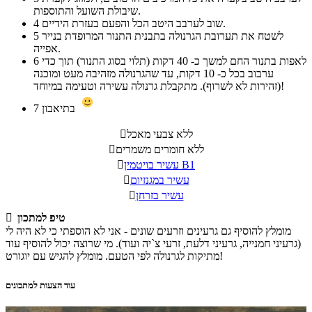
שיבולת השועל והתוספות.
שוב לערבב היטב הכל והפעם בעזרת הידיים.
4
לשטח את תערובת הגרנולה בתבנית התנור המרופדת בנייר
5
אפייה.
לאפות בתנור החם למשך כ- 40 דקות (תלוי בסוג התנור) תוך כדי
6
ערבוב בכל כ- 10 דקות, עד שהגרנולה מזהיבה מעט ומוכנה
(זהירות לא לשרוף). מתקבלת גרנולה עשירה וטעימה במיוחד!
בתיאבון
7
ללא צבעי מאכל

ללא חומרים משמרים

עשיר בויטמין B1

עשיר במגנזיום

עשיר בזרחן

טיפ למתכון

מומלץ להוסיף גם גרעינים וזרעים שונים - אני לא הוספתי כי לא היה לי
(גרעיני חמנייה, גרעיני דלעת, זרעי צ`יה ועוד). מי שרוצה יכול להוסיף עוד
מתיקות לגרנולה לפי הטעם. מומלץ להגיש עם יוגורט!
עוד הצעות למתכונים