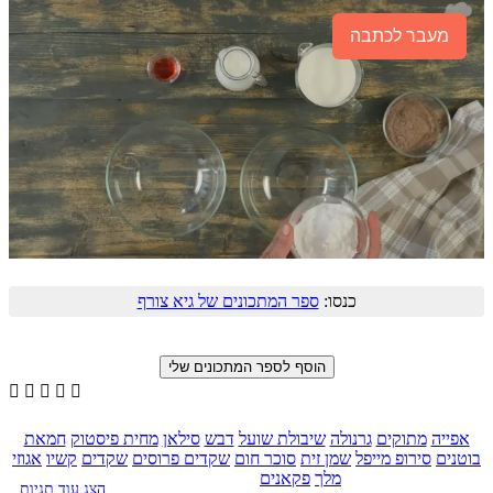
מעבר לכתבה
כנסו:
ספר המתכונים של גיא צורף





אפייה
מתוקים
גרנולה
שיבולת שועל
דבש
סילאן
מחית פיסטוק
חמאת
בוטנים
סירופ מייפל
שמן זית
סוכר חום
שקדים פרוסים
שקדים
קשיו
אגוזי
מלך
פקאנים
הצג עוד תגיות