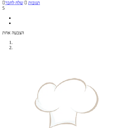
תגובות

שלח לחבר

5
הצבעה אחת