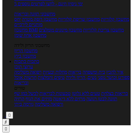
5 ימי ניסיון חינם - לחצו לפרטים נוספים
מחשבוני תזונה ובריאות
מחשבון קלוריות
מחשבון שריפת קלוריות
מחשבון דופק מטרה
יחס
מותניים לירכיים
מחשבון צריכת קלוריות
מחשבון מינונים מומלצים
מחשבון BMI
מחשבון אחוז שומן
מחשבוני הריון ולידה
מחשבון הריון
מחשבון ביוץ
כתבות
כתבות
ערוצי תוכן
איך להכין
בית ומשפחה
בריאות
מחלות ובעיות
רפואה משלימה
ספורט וכושר גופני
נשים, הריון ולידה
טיפים והמלצות
חדשות אוכל
ובריאות
טורים
בריאות בצלחת
טעים ללא גלוטן
טבעונות לבריאות
לבשל כמו שף
תזונה לבטן רגועה
מרזים ללא דיאטה
מזיזים את הגוף
הרזיה
ורפואה משלימה
גורמה ביתי


