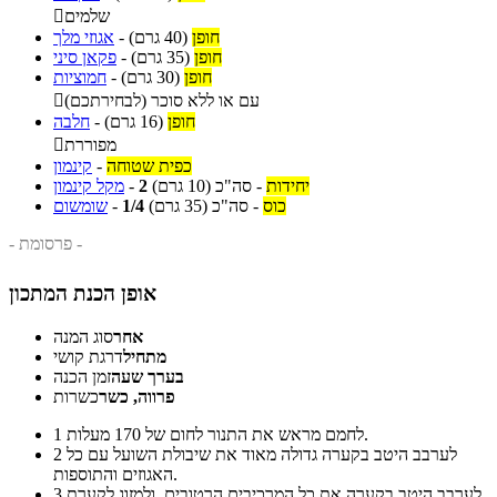
שלמים

חופן
(40 גרם)
-
אגוזי מלך
חופן
(35 גרם)
-
פקאן סיני
חופן
(30 גרם)
-
חמוציות
עם או ללא סוכר (לבחירתכם)

חופן
(16 גרם)
-
חלבה
מפוררת

כפית שטוחה
-
קינמון
יחידות
-
סה"כ
(10 גרם)
2
-
מקל קינמון
כוס
-
סה"כ
(35 גרם)
1/4
-
שומשום
- פרסומת -
אופן הכנת המתכון
אחר
סוג המנה
מתחיל
דרגת קושי
בערך שעה
זמן הכנה
פרווה, כשר
כשרות
לחמם מראש את התנור לחום של 170 מעלות.
1
לערבב היטב בקערה גדולה מאוד את שיבולת השועל עם כל
2
האגוזים והתוספות.
לערבב היטב בקערה את כל המרכיבים הרטובים, ולמזוג לקערת
3