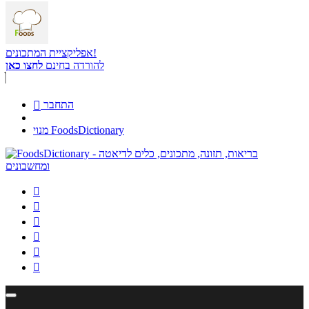
אפליקציית המתכונים!
להורדה בחינם
לחצו כאן
התחבר

מנוי FoodsDictionary





