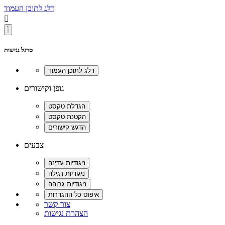
דלג לתוכן העמוד

סרגל נגישות
גופן וקישורים
צבעים
צור קשר
הצהרת נגישות