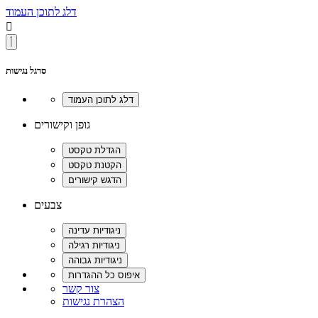
דלג לתוכן העמוד

סרגל נגישות
גופן וקישורים
צבעים
צור קשר
הצהרת נגישות