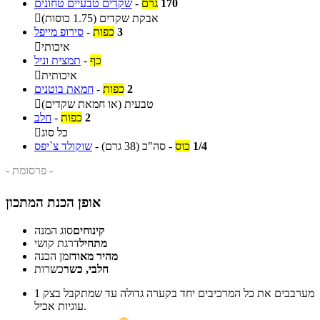
170
גרם
-
שקדים טבעיים טחונים
אבקת שקדים (1.75 כוסות)

3
כפות
-
סירופ מייפל
איכותי

כף
-
תמצית וניל
איכותית

2
כפות
-
חמאת בוטנים
טבעית (או חמאת שקדים)

2
כפות
-
חלב
כל סוג

1/4
כוס
-
סה"כ
(38 גרם)
-
שוקולד צ`יפס
- פרסומת -
אופן הכנת המתכון
קינוחים
סוג המנה
מתחיל
דרגת קושי
מהיר מאוד
זמן הכנה
חלבי, כשר
כשרות
מערבבים את כל המרכיבים יחד בקערה גדולה עד שמתקבל בצק
1
עוגיות אכיל.