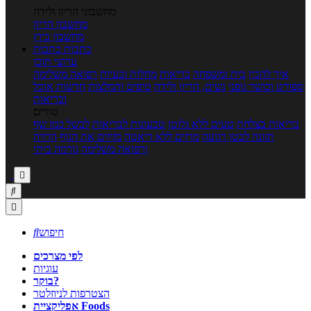
מחשבוני הריון ולידה
מחשבון הריון
מחשבון ביוץ
כתבות
כתבות
ערוצי תוכן
איך להכין
בית ומשפחה
בריאות
מחלות ובעיות
רפואה משלימה
ספורט וכושר גופני
נשים, הריון ולידה
טיפים והמלצות
חדשות אוכל
ובריאות
טורים
בריאות בצלחת
טעים ללא גלוטן
טבעונות לבריאות
לבשל כמו שף
תזונה לבטן רגועה
מרזים ללא דיאטה
מזיזים את הגוף
הרזיה
ורפואה משלימה
גורמה ביתי



חיפוש

לפי מצרכים
עוגיות
בוקר?
הצטרפות לניוזלטר
אפליקציית Foods