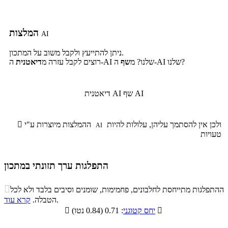
המלצות
AI
ניתן להתייעץ ולקבל משוב על המתכון.
ה-AI שלנו?
ה-AI שלנו? מ
שף
רוצים לקבל עזרה מ
דיאטנית
שף AI
דיאטנית AI
ולכן אין להסתמך עליהן, עלולות להיות
ההמלצות מיוצרות ע"י

AI
טעויות
התפלגות ערך תזונתי במתכון
התפלגות ערך תזונתי במתכון

ההתפלגות מתייחסת לחלבונים, פחמימות, שומנים וסיבים בלבד ולא לכל
סיבים
.
הטבלה.
קרא עוד
פחמימות
חלבונים
שומנים
תזונתיים

: 0.71 (0.84 נטו)
יחס קטוגני

8.3%
38%
16%
37.7%