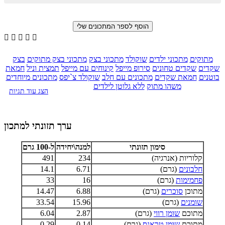





מתוקים
מתכוני ילדים
שוקולד
מתכוני בצק
מתכוני בצק מתוקים
בצק
שקדים
שקדים טחונים
סירופ מייפל
קינוחים עם מייפל
תמצית וניל
חמאת
בוטנים
חמאת שקדים
מתכונים עם חלב
שוקולד צ`יפס
מתכונים מיוחדים
משהו מתוק
ללא גלוטן לילדים
הצג עוד תגיות
ערך תזונתי למתכון
סימון תזונתי
למנה\יחידה
ל-100 גרם
קלוריות (אנרגיה)
234
491
חלבונים
(גרם)
6.71
14.1
פחמימות
(גרם)
16
33
מתוכן
סוכרים
(גרם)
6.88
14.47
שומנים
(גרם)
15.96
33.54
מתוכם
שומן רווי
(גרם)
2.87
6.04
מתוכם
שומן טראנס
(גרם)
0.14
0.29