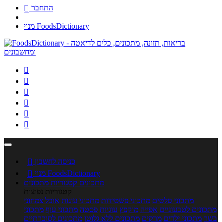
התחבר

מנוי FoodsDictionary






כניסה לחשבון

מנוי FoodsDictionary

מתכונים
קטגוריות מתכונים
קטגוריות נפוצות
מתכוני סלטים
מתכוני פשטידות
מתכוני עוגות
אוכל צמחוני
מתכונים לטבעוניים
אפייה
מוקפץ
עוגיות
פסטה
מתכוני עוף
מתכוני
בשר
מתכוני ילדים
מרקים
מתכונים ללא גלוטן
מתכונים לסוכרתיים