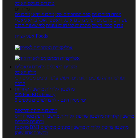
טרנדים בעולם האוכל
מיוחדים
מנתח המתכונים
ספר המתכונים שלי
מתכוני וידאו
מתכונים
עשירים
מתכונים לפי מצרכים
אוכל דיאטטי
אוכל בריא
מאכלי
עדות
ספרי בישול
מתכונים לפי חגים ועונות
לפי שיטות הכנה
אפליקציית Foods
מוצרים ומאכלים
מוצרים ומאכלים
מילון האוכל
תפריטי תזונה
ערכים תזונתיים
חיפוש ע"פ רכיבים
מכילים הכי
הרבה
מחשבון קלוריות
מחשבון קלוריות
מנוי FoodsDictionary
5 ימי ניסיון חינם - לחצו לפרטים נוספים
מחשבוני תזונה ובריאות
מחשבון קלוריות
מחשבון שריפת קלוריות
מחשבון דופק מטרה
יחס
מותניים לירכיים
מחשבון צריכת קלוריות
מחשבון מינונים מומלצים
מחשבון BMI
מחשבון אחוז שומן