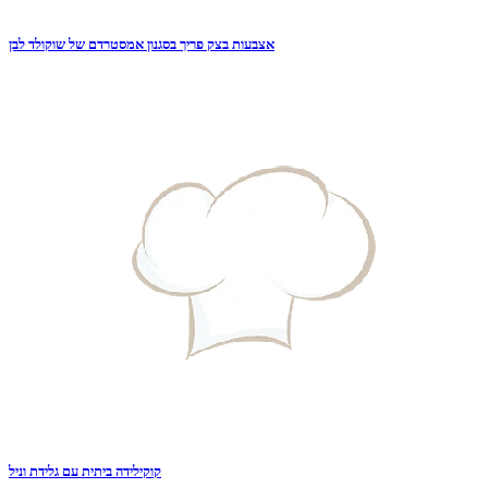
אצבעות בצק פריך בסגנון אמסטרדם של שוקולד לבן
קוקילידה ביתית עם גלידת וניל