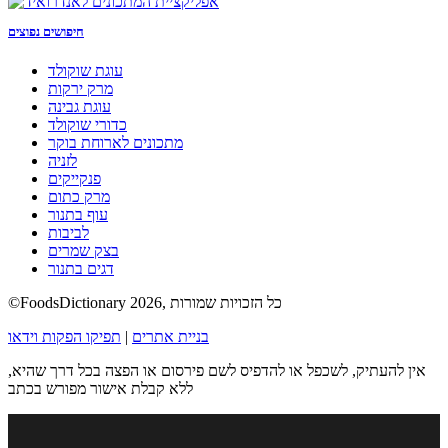
חיפושים נפוצים
עוגת שוקולד
מרק ירקות
עוגת גבינה
כדורי שוקולד
מתכונים לארוחת בוקר
לזניה
פנקייקים
מרק כתום
עוף בתנור
לביבות
בצק שמרים
דגים בתנור
©FoodsDictionary 2026, כל הזכויות שמורות
בניית אתרים
|
תפיקו הפקות וידאו
אין להעתיק, לשכפל או להדפיס לשם פירסום או הפצה בכל דרך שהיא,
ללא קבלת אישור מפורש בכתב