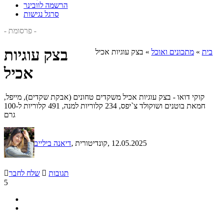
הרשמה לוובינר
סרגל נגישות
- פרסומת -
בצק עוגיות
בית
»
מתכונים ואוכל
»
בצק עוגיות אכיל
אכיל
קוקי דואו - בצק עוגיות אכיל משקדים טחונים (אבקת שקדים), מייפל,
חמאת בוטנים ושוקולד צ`יפס, 234 קלוריות למנה, 491 קלוריות ל-100
גרם
, 12.05.2025
, קונדיטורית
דיאנה בילייב
תגובות

שלח לחבר

5