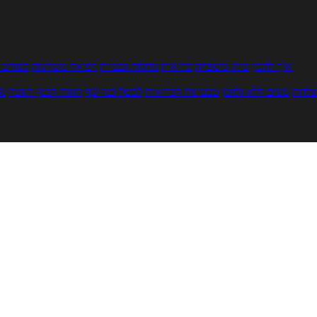
איך להכין
בית ומשפחה
בריאות
מחלות ובעיות
רפואה משלימה
ספורט ו
צלחת
טעים ללא גלוטן
טבעונות לבריאות
לבשל כמו שף
תזונה לבטן רגועה
מר