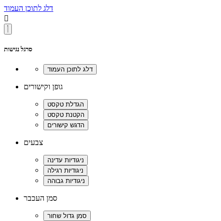
דלג לתוכן העמוד

סרגל נגישות
גופן וקישורים
צבעים
סמן העכבר