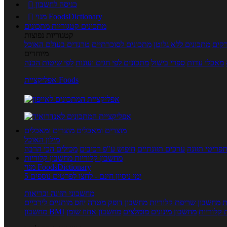
כניסה לחשבון

מנוי FoodsDictionary

מתכונים
קטגוריות מתכונים
קטגוריות נפוצות
קים
מתכונים ללא גלוטן
מתכונים לסוכרתיים
טרנדים בעולם האוכל
מיוחדים
מאכלי עדות
ספרי בישול
מתכונים לפי חגים ועונות
לפי שיטות הכנה
אפליקציית Foods
מוצרים ומאכלים
מוצרים ומאכלים
מילון האוכל
פריטי תזונה
ערכים תזונתיים
חיפוש ע"פ רכיבים
מכילים הכי הרבה
מחשבון קלוריות
מחשבון קלוריות
מנוי FoodsDictionary
5 ימי ניסיון חינם - לחצו לפרטים נוספים
מחשבוני תזונה ובריאות
ת
מחשבון שריפת קלוריות
מחשבון דופק מטרה
יחס מותניים לירכיים
 קלוריות
מחשבון מינונים מומלצים
מחשבון אחוז שומן
מחשבון BMI