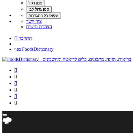
צור קשר
הצהרת נגישות
התחבר

מנוי FoodsDictionary





