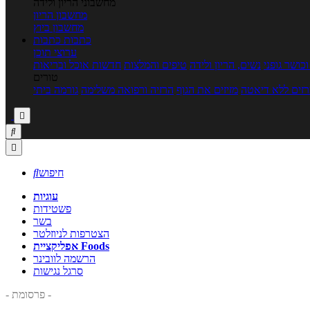
מחשבוני הריון ולידה
מחשבון הריון
מחשבון ביוץ
כתבות
כתבות
ערוצי תוכן
כושר גופני
נשים, הריון ולידה
טיפים והמלצות
חדשות אוכל ובריאות
טורים
זים ללא דיאטה
מזיזים את הגוף
הרזיה ורפואה משלימה
גורמה ביתי



חיפוש

עוגיות
פשטידות
בשר
הצטרפות לניוזלטר
אפליקציית Foods
הרשמה לוובינר
סרגל נגישות
- פרסומת -