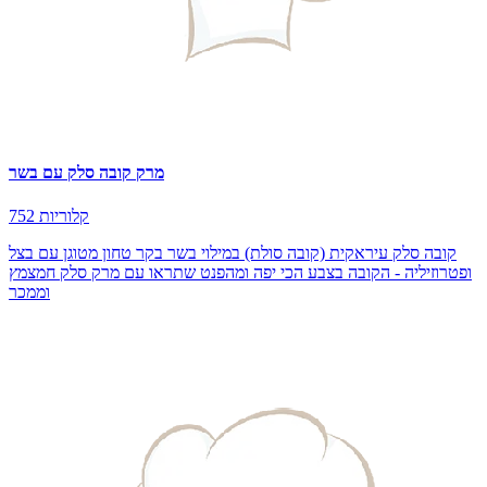
מרק קובה סלק עם בשר
752 קלוריות
קובה סלק עיראקית (קובה סולת) במילוי בשר בקר טחון מטוגן עם בצל
ופטרוזיליה - הקובה בצבע הכי יפה ומהפנט שתראו עם מרק סלק חמצמץ
וממכר