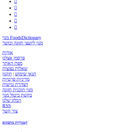





מנוי FoodsDictionary
מנוי ליועצי תזונה וכושר
אודות
פרסמו אצלנו
מפת האתר
שאלות נפוצות
תנאי שימוש
|
תקנון
מדיניות פרטיות
הצהרת נגישות
מנוי תוכנית תזונה
בקשת ביטול מנוי
הבלוג שלנו
RSS
צור קשר
קטגוריות מתכונים