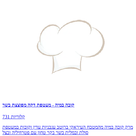
קובה במיה - מעטפת דקה מפוצצת בשר
731 קלוריות
מרק קובה במיה מהמטבח העיראקי ברוטב עגבניות עדין וקובות במעטפת
סולת ובמלית בשר בקר טחון עם פטרוזיליה ובצל