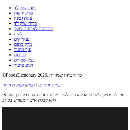
עוגת שוקולד
מרק ירקות
עוגת גבינה
כדורי שוקולד
מתכונים לארוחת בוקר
לזניה
פנקייקים
מרק כתום
עוף בתנור
לביבות
בצק שמרים
דגים בתנור
©FoodsDictionary 2026, כל הזכויות שמורות
בניית אתרים
|
תפיקו הפקות וידאו
אין להעתיק, לשכפל או להדפיס לשם פירסום או הפצה בכל דרך שהיא,
ללא קבלת אישור מפורש בכתב