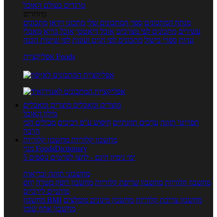
טרנדים בעולם האוכל
מיוחדים
מנתח המתכונים
ספר המתכונים שלי
מתכוני וידאו
מתכונים
עשירים
מתכונים לפי מצרכים
אוכל דיאטטי
אוכל בריא
מאכלי
עדות
ספרי בישול
מתכונים לפי חגים ועונות
לפי שיטות הכנה
אפליקציית Foods
מוצרים ומאכלים
מוצרים ומאכלים
מילון האוכל
תפריטי תזונה
ערכים תזונתיים
חיפוש ע"פ רכיבים
מכילים הכי
הרבה
מחשבון קלוריות
מחשבון קלוריות
מנוי FoodsDictionary
5 ימי ניסיון חינם - לחצו לפרטים נוספים
מחשבוני תזונה ובריאות
מחשבון קלוריות
מחשבון שריפת קלוריות
מחשבון דופק מטרה
יחס
מותניים לירכיים
מחשבון צריכת קלוריות
מחשבון מינונים מומלצים
מחשבון BMI
מחשבון אחוז שומן