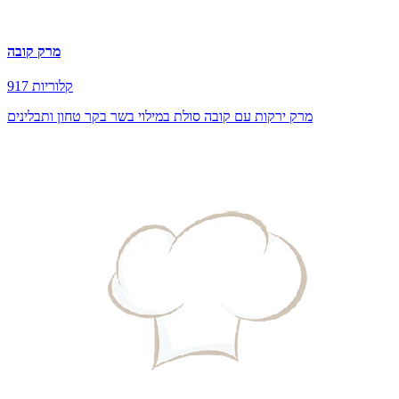
מרק קובה
917 קלוריות
מרק ירקות עם קובה סולת במילוי בשר בקר טחון ותבלינים