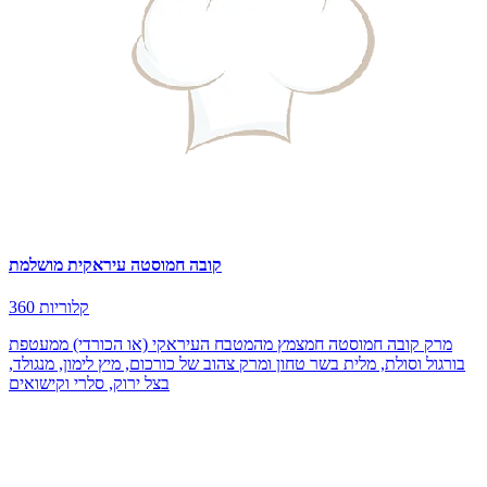
קובה חמוסטה עיראקית מושלמת
360 קלוריות
מרק קובה חמוסטה חמצמץ מהמטבח העיראקי (או הכורדי) ממעטפת
בורגול וסולת, מלית בשר טחון ומרק צהוב של כורכום, מיץ לימון, מנגולד,
בצל ירוק, סלרי וקישואים