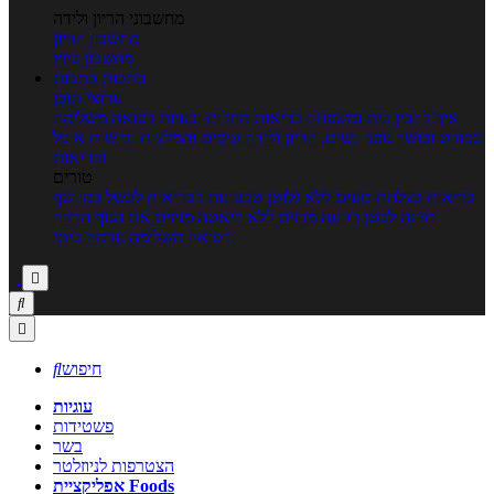
מחשבוני הריון ולידה
מחשבון הריון
מחשבון ביוץ
כתבות
כתבות
ערוצי תוכן
איך להכין
בית ומשפחה
בריאות
מחלות ובעיות
רפואה משלימה
ספורט וכושר גופני
נשים, הריון ולידה
טיפים והמלצות
חדשות אוכל
ובריאות
טורים
בריאות בצלחת
טעים ללא גלוטן
טבעונות לבריאות
לבשל כמו שף
תזונה לבטן רגועה
מרזים ללא דיאטה
מזיזים את הגוף
הרזיה
ורפואה משלימה
גורמה ביתי



חיפוש

עוגיות
פשטידות
בשר
הצטרפות לניוזלטר
אפליקציית Foods