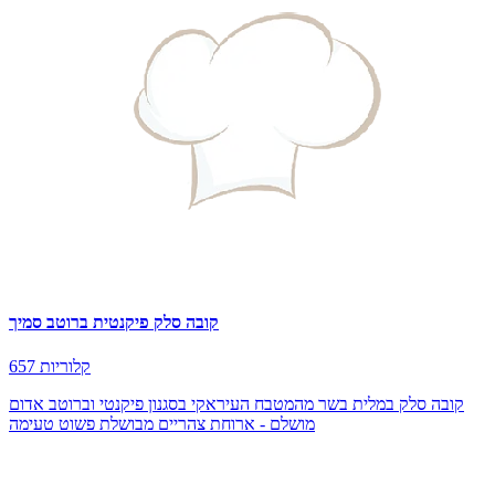
קובה סלק פיקנטית ברוטב סמיך
657 קלוריות
קובה סלק במלית בשר מהמטבח העיראקי בסגנון פיקנטי וברוטב אדום
מושלם - ארוחת צהריים מבושלת פשוט טעימה