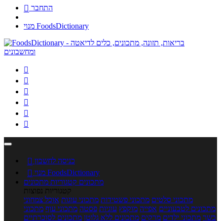
התחבר

מנוי FoodsDictionary






כניסה לחשבון

מנוי FoodsDictionary

מתכונים
קטגוריות מתכונים
קטגוריות נפוצות
מתכוני סלטים
מתכוני פשטידות
מתכוני עוגות
אוכל צמחוני
מתכונים לטבעוניים
אפייה
מוקפץ
עוגיות
פסטה
מתכוני עוף
מתכוני
בשר
מתכוני ילדים
מרקים
מתכונים ללא גלוטן
מתכונים לסוכרתיים