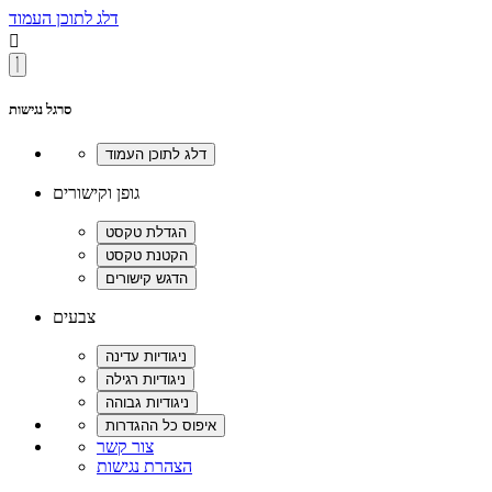
דלג לתוכן העמוד

סרגל נגישות
גופן וקישורים
צבעים
צור קשר
הצהרת נגישות