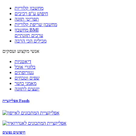
מחשבון קלוריות
חיפוש ע"פ רכיבים
תפריטי תזונה
מחשבון שריפת קלוריות
מחשבון BMI
ערכים תזונתיים
מכילים הכי הרבה
אנשי מקצוע ועסקים
דיאטניות
בלוגרי אוכל
נטורופתים
שפים וטבחים
מאמני כושר
יועצים לתזונה
אפליקציית Foods
חיפושים נפוצים