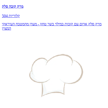
מרק קובה סלק
504 קלוריות
מרק סלק אדום עם קובות במילוי בשר טחון - מעדן מהמטבח העיראקי
המצוין