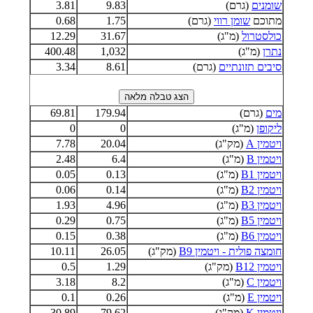
שומנים
(גרם)
9.83
3.81
מתוכם
שומן רווי
(גרם)
1.75
0.68
כולסטרול
(מ"ג)
31.67
12.29
נתרן
(מ"ג)
1,032
400.48
סיבים תזונתיים
(גרם)
8.61
3.34
מים
(גרם)
179.94
69.81
ליקופן
(מ"ג)
0
0
ויטמין A
(מק"ג)
20.04
7.78
ויטמין B
(מ"ג)
6.4
2.48
ויטמין B1
(מ"ג)
0.13
0.05
ויטמין B2
(מ"ג)
0.14
0.06
ויטמין B3
(מ"ג)
4.96
1.93
ויטמין B5
(מ"ג)
0.75
0.29
ויטמין B6
(מ"ג)
0.38
0.15
חומצה פולית - ויטמין B9
(מק"ג)
26.05
10.11
ויטמין B12
(מק"ג)
1.29
0.5
ויטמין C
(מ"ג)
8.2
3.18
ויטמין E
(מ"ג)
0.26
0.1
ויטמין K
(מק"ג)
79.62
30.89