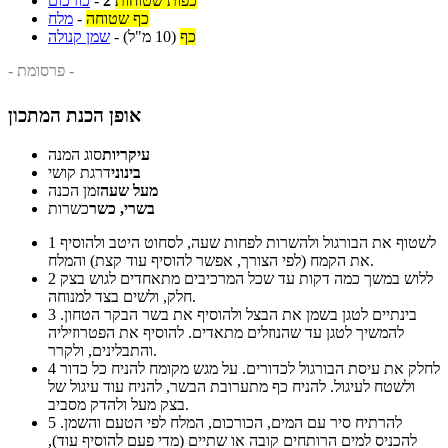
כפות שטוחות
2
-
כורכום
כף שטוחה
-
מלח
כף
(10 מ"ל)
-
שמן קנולה
- פרסומת -
אופן הכנת המתכון
עיקריות
סוג המנה
בינוני
דרגת קושי
מעל שעה
זמן הכנה
בשרי, כשר
כשרות
לשטוף את הבורגול ולהשרות לפחות שעה, לסחוט היטב ולהוסיף
1
את הקמח (לפי הצורך, אפשר להוסיף עוד קצת) והמלח.
ללוש במשך כמה דקות עד שכל המרכיבים מתאחדים לגוש בצק
2
חלק, ולשים בצד למנוחה.
בינתיים לטגן בשמן את הבצל ולהוסיף את בשר הבקר הטחון.
3
להמשיך לטגן עד שהנוזלים מתאדים. להוסיף את הפטרוזיליה
והתבלינים, ולקרר.
לחלק את עיסת הבורגול לכדורים. על מגש מקומח להניח כל כדור
4
ולשטח לעיגול. להניח כף מתערובת הבשר, להניח עוד עיגול של
בצק מעל ולהדק מסביב.
להרתיח סיר עם המים, הכורכום, המלח לפי הטעם והשמן.
5
להכניס למים הרותחים קובה או שתיים (מדי פעם להוסיף עוד),