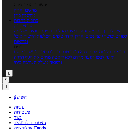
מחשבוני הריון ולידה
מחשבון הריון
מחשבון ביוץ
כתבות
כתבות
ערוצי תוכן
איך להכין
בית ומשפחה
בריאות
מחלות ובעיות
רפואה משלימה
ספורט וכושר גופני
נשים, הריון ולידה
טיפים והמלצות
חדשות אוכל
ובריאות
טורים
בריאות בצלחת
טעים ללא גלוטן
טבעונות לבריאות
לבשל כמו שף
תזונה לבטן רגועה
מרזים ללא דיאטה
מזיזים את הגוף
הרזיה
ורפואה משלימה
גורמה ביתי



חיפוש

עוגיות
פשטידות
בשר
הצטרפות לניוזלטר
אפליקציית Foods