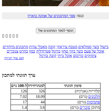
כנסו:
ספר המתכונים של אמונה בוארון





בישול
בשר
ממולאים
מטבח עיראקי
קובה
מאכלי עדות
מתכונים מיוחדים
אוכל של פעם
בשר בקר טחון
בורגול
פטרוזיליה
כמון
בהרט
צנוברים
צימוקים
כורכום
אוכל ביתי
קובה בורגול
הצג עוד תגיות
ערך תזונתי למתכון
סימון תזונתי
למנה\יחידה
ל-100 גרם
קלוריות (אנרגיה)
326
126
חלבונים
(גרם)
18.09
7.02
פחמימות
(גרם)
44
17
מתוכן
סוכרים
(גרם)
3.6
1.4