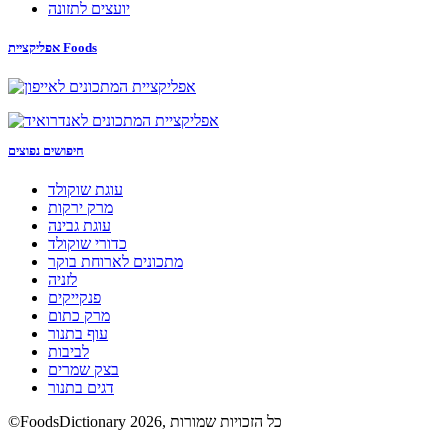
יועצים לתזונה
אפליקציית Foods
חיפושים נפוצים
עוגת שוקולד
מרק ירקות
עוגת גבינה
כדורי שוקולד
מתכונים לארוחת בוקר
לזניה
פנקייקים
מרק כתום
עוף בתנור
לביבות
בצק שמרים
דגים בתנור
©FoodsDictionary 2026, כל הזכויות שמורות