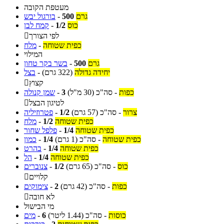
מעטפת הקובה
גרם
500
-
בורגול יבש
כוס
1/2
-
קמח לבן
לפי הצורך

כפית שטוחה
-
מלח
המילוי
גרם
500
-
בשר בקר טחון
יחידה גדולה
(322 גרם)
-
בצל
קצוץ

כפות
-
סה"כ
(30 מ"ל)
3
-
שמן קנולה
לטיגון הבצל

צרור
-
סה"כ
(57 גרם)
1/2
-
פטרוזיליה
כפית שטוחה
1/2
-
מלח
כפית שטוחה
1/4
-
פלפל שחור
כפית שטוחה
-
סה"כ
(1 גרם)
1/4
-
כמון
כפית שטוחה
1/4
-
בהרט
כפית שטוחה
1/4
-
הל
כוס
-
סה"כ
(65 גרם)
1/2
-
צנוברים
קלויים

כפות
-
סה"כ
(42 גרם)
2
-
צימוקים
לא חובה

מי הבישול
כוסות
-
סה"כ
(1.44 ליטר)
6
-
מים