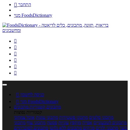
התחבר

מנוי FoodsDictionary






כניסה לחשבון

מנוי FoodsDictionary

מתכונים
קטגוריות מתכונים
קטגוריות נפוצות
מתכוני סלטים
מתכוני פשטידות
מתכוני עוגות
אוכל צמחוני
מתכונים לטבעוניים
אפייה
מוקפץ
עוגיות
פסטה
מתכוני עוף
מתכוני
בשר
מתכוני ילדים
מרקים
מתכונים ללא גלוטן
מתכונים לסוכרתיים