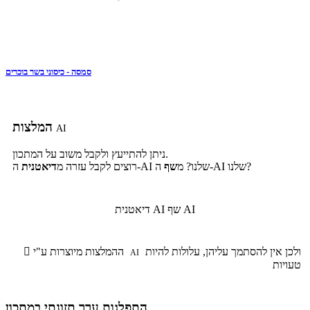
סמסה - כיסוני בשר בוכרים
המלצות
AI
ניתן להתייעץ ולקבל משוב על המתכון.
ה-AI שלנו?
ה-AI שלנו? מ
שף
רוצים לקבל עזרה מ
דיאטנית
שף AI
דיאטנית AI
ולכן אין להסתמך עליהן, עלולות להיות
ההמלצות מיוצרות ע"י

AI
טעויות
התפלגות ערך תזונתי במתכון