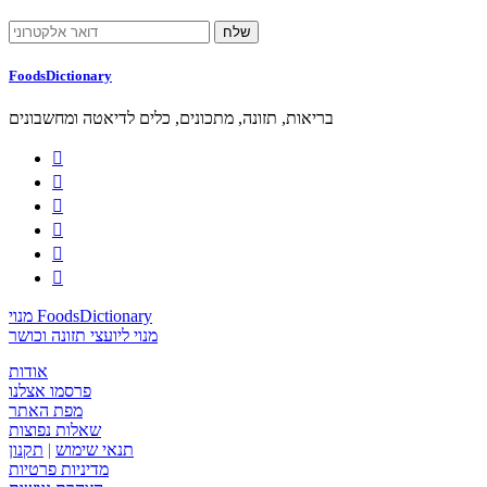
FoodsDictionary
בריאות, תזונה, מתכונים, כלים לדיאטה ומחשבונים






מנוי FoodsDictionary
מנוי ליועצי תזונה וכושר
אודות
פרסמו אצלנו
מפת האתר
שאלות נפוצות
תנאי שימוש
|
תקנון
מדיניות פרטיות