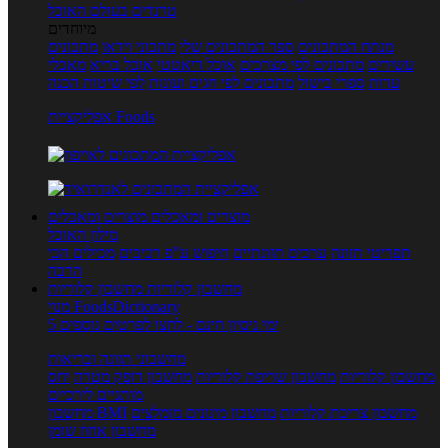
טרנדים בעולם האוכל
מיוחדים
מנתח המתכונים
ספר המתכונים שלי
מתכוני וידאו
מתכונים
עשירים
מתכונים לפי מצרכים
אוכל דיאטטי
אוכל בריא
מאכלי
עדות
ספרי בישול
מתכונים לפי חגים ועונות
לפי שיטות הכנה
אפליקציית Foods
מוצרים ומאכלים
מוצרים ומאכלים
מילון האוכל
תפריטי תזונה
ערכים תזונתיים
חיפוש ע"פ רכיבים
מכילים הכי
הרבה
מחשבון קלוריות
מחשבון קלוריות
מנוי FoodsDictionary
5 ימי ניסיון חינם - לחצו לפרטים נוספים
מחשבוני תזונה ובריאות
מחשבון קלוריות
מחשבון שריפת קלוריות
מחשבון דופק מטרה
יחס
מותניים לירכיים
מחשבון צריכת קלוריות
מחשבון מינונים מומלצים
מחשבון BMI
מחשבון אחוז שומן