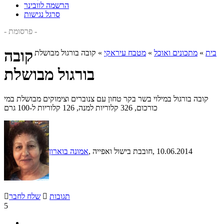
הרשמה לוובינר
סרגל נגישות
- פרסומת -
קובה
בית
»
מתכונים ואוכל
»
מטבח עיראקי
»
קובה בורגול מבושלת
בורגול מבושלת
קובה בורגול במילוי בשר בקר טחון עם צנוברים וצימוקים מבושלת במי
כורכום, 326 קלוריות למנה, 126 קלוריות ל-100 גרם
, 10.06.2014
, חובבת בישול ואפייה
אמונה בוארון
תגובות

שלח לחבר

5