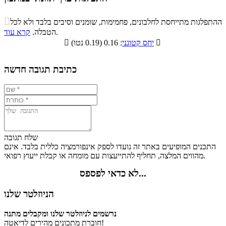
התפלגות ערך תזונתי במתכון

ההתפלגות מתייחסת לחלבונים, פחמימות, שומנים וסיבים בלבד ולא לכל
סיבים
.
הטבלה.
קרא עוד
פחמימות
חלבונים
שומנים
תזונתיים

: 0.16 (0.19 נטו)
יחס קטוגני

10.7%
12.3%
22.6%
54.4%
כתיבת תגובה חדשה
שלח תגובה
התכנים המופיעים באתר זה נועדו לספק אינפורמציה כללית בלבד. אינם
מהווים המלצה, תחליף להתייעצות עם מומחה או קבלת ייעוץ רפואי.
לא כדאי לפספס...
הניוזלטר שלנו
נרשמים לניוזלטר שלנו ומקבלים מתנה
חוברת מתכונים מהירים לדיאטה!