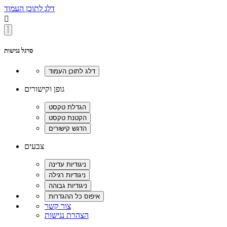
דלג לתוכן העמוד

סרגל נגישות
גופן וקישורים
צבעים
צור קשר
הצהרת נגישות