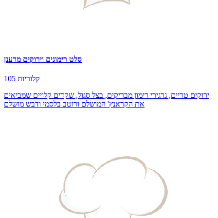
סלט רימונים וירוקים מרענן
105 קלוריות
ירוקים טריים, גרגירי רימון מבריקים, בצל סגול, שקדים קלויים שמביאים
את הקראנץ' המושלם ורוטב בלסמי ודבש מושלם