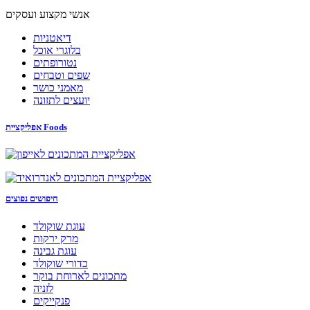
אנשי מקצוע ועסקים
דיאטניות
בלוגרי אוכל
נטורופתים
שפים וטבחים
מאמני כושר
יועצים לתזונה
אפליקציית Foods
חיפושים נפוצים
עוגת שוקולד
מרק ירקות
עוגת גבינה
כדורי שוקולד
מתכונים לארוחת בוקר
לזניה
פנקייקים