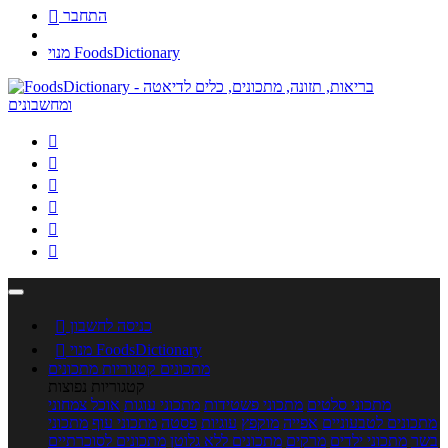
התחבר

מנוי FoodsDictionary






כניסה לחשבון

מנוי FoodsDictionary

מתכונים
קטגוריות מתכונים
קטגוריות נפוצות
מתכוני סלטים
מתכוני פשטידות
מתכוני עוגות
אוכל צמחוני
מתכונים לטבעוניים
אפייה
מוקפץ
עוגיות
פסטה
מתכוני עוף
מתכוני
בשר
מתכוני ילדים
מרקים
מתכונים ללא גלוטן
מתכונים לסוכרתיים