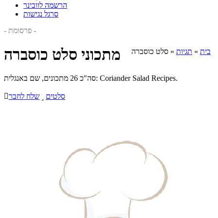
הרשמה לוובינר
סרגל נגישות
- פרסומת -
מתכוני סלט כוסברה
בית
»
תגיות
»
סלט כוסברה
סה"כ 26 מתכונים, שם באנגלית: Coriander Salad Recipes.
סלטים

שלח לחבר
