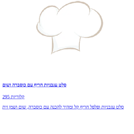
סלט עגבניות חריף עם כוסברה ושום
295 קלוריות
סלט עגבניות ופלפל חריף קל ומהיר להכנה עם כוסברה, שום ושמן זית