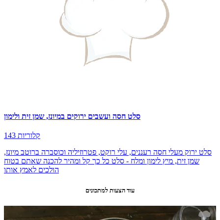
סלט חסה ועשבים ירוקים במיונז, שמן זית ולימון
143 קלוריות
סלט ירוק מעלי חסה רעננים, עלי רוקט, פטרוזיליה וכוסברה ברוטב מיונז,
שמן זית, מיץ לימון ומלח - סלט כל כך קל ומהיר להכנה שאתם בטוח
הולכים לאמץ אותו
עוד הצעות למתכונים