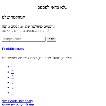
לא כדאי לפספס...
הניוזלטר שלנו
נרשמים לניוזלטר שלנו ומקבלים מתנה
חוברת מתכונים מהירים לדיאטה!
FoodsDictionary
בריאות, תזונה, מתכונים, כלים לדיאטה ומחשבונים






מנוי FoodsDictionary
מנוי ליועצי תזונה וכושר