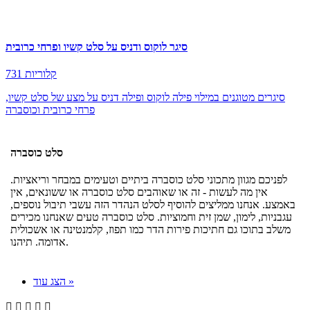
סיגר לוקוס ודניס על סלט קשיו ופרחי כרובית
731 קלוריות
סיגרים מטוגנים במילוי פילה לוקוס ופילה דניס על מצע של סלט קשיו,
פרחי כרובית וכוסברה
סלט כוסברה
לפניכם מגוון מתכוני סלט כוסברה ביתיים וטעימים במבחר וריאציות.
אין מה לעשות - זה או שאוהבים סלט כוסברה או ששונאים, אין
באמצע. אנחנו ממליצים להוסיף לסלט הנהדר הזה עשבי תיבול נוספים,
עגבניות, לימון, שמן זית וחמוציות. סלט כוסברה טעים שאנחנו מכירים
משלב בתוכו גם חתיכות פירות הדר כמו תפוז, קלמנטינה או אשכולית
אדומה. תיהנו.
הצג עוד »




