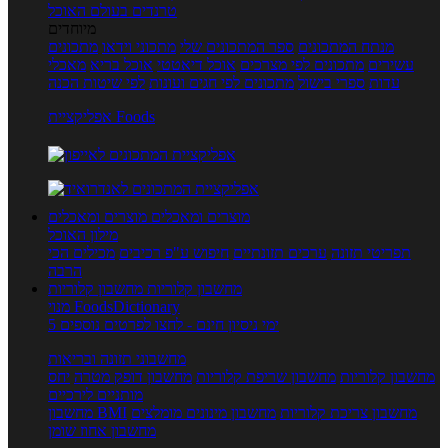
טרנדים בעולם האוכל
מיוחדים
מנתח המתכונים
ספר המתכונים שלי
מתכוני וידאו
מתכונים
עשירים
מתכונים לפי מצרכים
אוכל דיאטטי
אוכל בריא
מאכלי
עדות
ספרי בישול
מתכונים לפי חגים ועונות
לפי שיטות הכנה
אפליקציית Foods
מוצרים ומאכלים
מוצרים ומאכלים
מילון האוכל
תפריטי תזונה
ערכים תזונתיים
חיפוש ע"פ רכיבים
מכילים הכי
הרבה
מחשבון קלוריות
מחשבון קלוריות
מנוי FoodsDictionary
5 ימי ניסיון חינם - לחצו לפרטים נוספים
מחשבוני תזונה ובריאות
מחשבון קלוריות
מחשבון שריפת קלוריות
מחשבון דופק מטרה
יחס
מותניים לירכיים
מחשבון צריכת קלוריות
מחשבון מינונים מומלצים
מחשבון BMI
מחשבון אחוז שומן