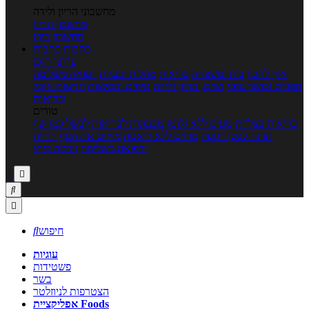
מחשבוני הריון ולידה
מחשבון הריון
מחשבון ביוץ
כתבות
כתבות
ערוצי תוכן
איך להכין
בית ומשפחה
בריאות
מחלות ובעיות
רפואה משלימה
ספורט וכושר גופני
נשים, הריון ולידה
טיפים והמלצות
חדשות אוכל
ובריאות
טורים
בריאות בצלחת
טעים ללא גלוטן
טבעונות לבריאות
לבשל כמו שף
תזונה לבטן רגועה
מרזים ללא דיאטה
מזיזים את הגוף
הרזיה
ורפואה משלימה
גורמה ביתי



חיפוש

עוגיות
פשטידות
בשר
הצטרפות לניוזלטר
אפליקציית Foods