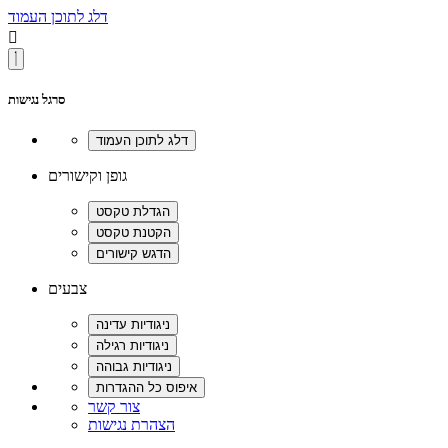
דלג לתוכן העמוד

סרגל נגישות
גופן וקישורים
צבעים
צור קשר
הצהרת נגישות