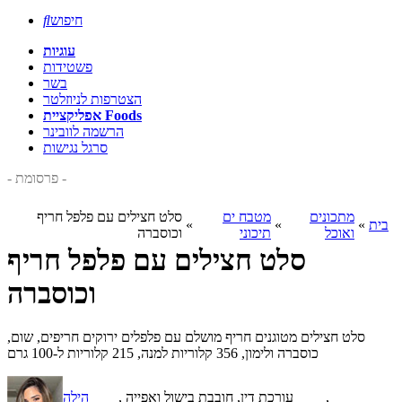
חיפוש

עוגיות
פשטידות
בשר
הצטרפות לניוזלטר
אפליקציית Foods
הרשמה לוובינר
סרגל נגישות
- פרסומת -
מתכונים
מטבח ים
סלט חצילים עם פלפל חריף
בית
»
»
»
ואוכל
תיכוני
וכוסברה
סלט חצילים עם פלפל חריף
וכוסברה
סלט חצילים מטוגנים חריף מושלם עם פלפלים ירוקים חריפים, שום,
כוסברה ולימון, 356 קלוריות למנה, 215 קלוריות ל-100 גרם
,
, עורכת דין, חובבת בישול ואפייה
הילה