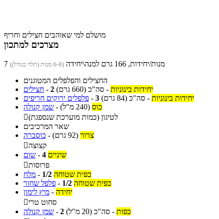
מושלם למי שאוהבים חצילים וחריף
מצרכים למתכון
7 מנות/יחידות, 166 גרם למנה\יחידה
(6-8 מנות (תלוי בגודל))
החצילים והפלפלים המטוגנים
יחידות בינוניות
-
סה"כ
(660 גרם)
2
-
חצילים
יחידות בינוניות
-
סה"כ
(84 גרם)
3
-
פלפלים ירוקים חריפים
כוס
(240 מ"ל)
-
שמן קנולה
לטיגון (כמות מוערכת שנספגת)

שאר המרכיבים
צרור
(92 גרם)
-
כוסברה
קצוצה

שיניים
4
-
שום
פרוסות

כפית שטוחה
1/2
-
מלח
כפית שטוחה
1/2
-
פלפל שחור
יחידה
-
מיץ לימון
סחוט טרי

כפות
-
סה"כ
(20 מ"ל)
2
-
שמן קנולה