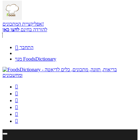
אפליקציית המתכונים!
להורדה בחינם
לחצו כאן
התחבר

מנוי FoodsDictionary





