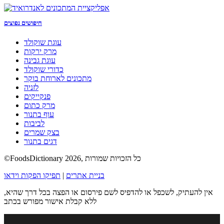
חיפושים נפוצים
עוגת שוקולד
מרק ירקות
עוגת גבינה
כדורי שוקולד
מתכונים לארוחת בוקר
לזניה
פנקייקים
מרק כתום
עוף בתנור
לביבות
בצק שמרים
דגים בתנור
©FoodsDictionary 2026, כל הזכויות שמורות
בניית אתרים
|
תפיקו הפקות וידאו
אין להעתיק, לשכפל או להדפיס לשם פירסום או הפצה בכל דרך שהיא,
ללא קבלת אישור מפורש בכתב