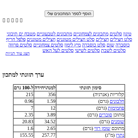





טיגון
סלטים
מתכונים לצמחוניים
מתכונים לטבעוניים
מטבח ים תיכוני
סלט חצילים
חצילים
סלט חצילים מטוגנים
חצילים מטוגנים
פלפל חריף
כוסברה
שום
סלט כוסברה
מיץ לימון
סלטים צמחוניים
סלטים פרווה
סלטים לשבת
סלטים לשישי
סלטים לעל האש
הצג עוד תגיות
ערך תזונתי למתכון
סימון תזונתי
למנה\יחידה
ל-100 גרם
קלוריות (אנרגיה)
356
215
חלבונים
(גרם)
1.59
0.96
פחמימות
(גרם)
12
7
מתוכן
סוכרים
(גרם)
3.89
2.35
שומנים
(גרם)
34.52
20.83
מתוכם
שומן רווי
(גרם)
2.65
1.6
נתרן
(מ"ג)
257.77
155.55