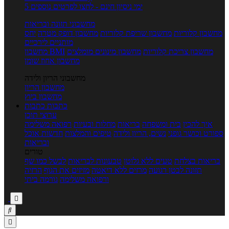
5 ימי ניסיון חינם - לחצו לפרטים נוספים
מחשבוני תזונה ובריאות
מחשבון קלוריות
מחשבון שריפת קלוריות
מחשבון דופק מטרה
יחס
מותניים לירכיים
מחשבון צריכת קלוריות
מחשבון מינונים מומלצים
מחשבון BMI
מחשבון אחוז שומן
מחשבוני הריון ולידה
מחשבון הריון
מחשבון ביוץ
כתבות
כתבות
ערוצי תוכן
איך להכין
בית ומשפחה
בריאות
מחלות ובעיות
רפואה משלימה
ספורט וכושר גופני
נשים, הריון ולידה
טיפים והמלצות
חדשות אוכל
ובריאות
טורים
בריאות בצלחת
טעים ללא גלוטן
טבעונות לבריאות
לבשל כמו שף
תזונה לבטן רגועה
מרזים ללא דיאטה
מזיזים את הגוף
הרזיה
ורפואה משלימה
גורמה ביתי


