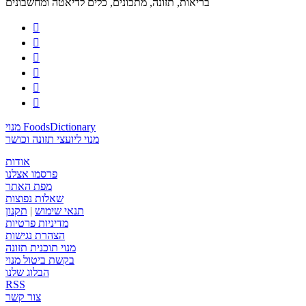
בריאות, תזונה, מתכונים, כלים לדיאטה ומחשבונים






מנוי FoodsDictionary
מנוי ליועצי תזונה וכושר
אודות
פרסמו אצלנו
מפת האתר
שאלות נפוצות
תנאי שימוש
|
תקנון
מדיניות פרטיות
הצהרת נגישות
מנוי תוכנית תזונה
בקשת ביטול מנוי
הבלוג שלנו
RSS
צור קשר