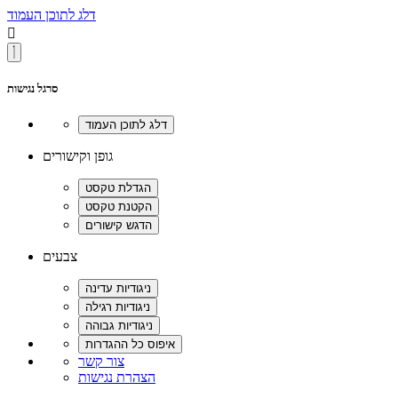
דלג לתוכן העמוד

סרגל נגישות
גופן וקישורים
צבעים
צור קשר
הצהרת נגישות