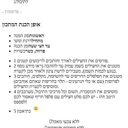
לתיבול

- פרסומת -
אופן הכנת המתכון
ראשונות
סוג המנה
מתחיל
דרגת קושי
עד חצי שעה
זמן הכנה
פרווה, כשר
כשרות
פורסים את החצילים לאורך וחותכים לריבועים קטנים.
1
מטגנים את החצילים בשמן עמוק עד להזהבה (ראו מידע נוסף
2
בנוגע לכמות השמן), מעבירים לרשת צינון ולאחר מכן לקערה.
מטגנים את הפלפלים החריפים עד להשחמה, מקלפים, חותכים
3
לפרוסות (עם או בלי הגרעינים - תלוי בחריפות שאתם אוהבים)
ומוסיפים לקערת החצילים.
מוסיפים את הכוסברה, השום וכל מרכיבי התיבול, מערבבים
4
היטב וזהו - יש לכם סלט חצילים עם פלפל חריף שאסור לכם
לפספס!
בתיאבון
5
ללא צבעי מאכל

ללא חומרים משמרים
