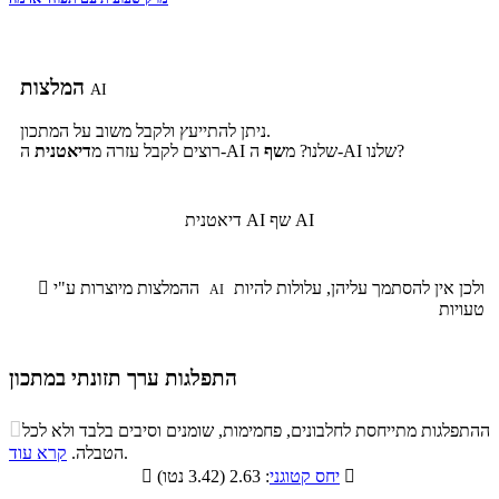
המלצות
AI
ניתן להתייעץ ולקבל משוב על המתכון.
ה-AI שלנו?
ה-AI שלנו? מ
שף
רוצים לקבל עזרה מ
דיאטנית
שף AI
דיאטנית AI
ולכן אין להסתמך עליהן, עלולות להיות
ההמלצות מיוצרות ע"י

AI
טעויות
התפלגות ערך תזונתי במתכון
התפלגות ערך תזונתי במתכון

ההתפלגות מתייחסת לחלבונים, פחמימות, שומנים וסיבים בלבד ולא לכל
סיבים
.
הטבלה.
קרא עוד
פחמימות
חלבונים
שומנים
תזונתיים

: 2.63 (3.42 נטו)
יחס קטוגני

6%
68.1%
3.1%
22.8%