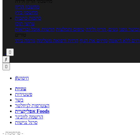
מחשבוני הריון ולידה
מחשבון הריון
מחשבון ביוץ
כתבות
כתבות
ערוצי תוכן
כושר גופני
נשים, הריון ולידה
טיפים והמלצות
חדשות אוכל ובריאות
טורים
זים ללא דיאטה
מזיזים את הגוף
הרזיה ורפואה משלימה
גורמה ביתי



חיפוש

עוגיות
פשטידות
בשר
הצטרפות לניוזלטר
אפליקציית Foods
הרשמה לוובינר
סרגל נגישות
- פרסומת -