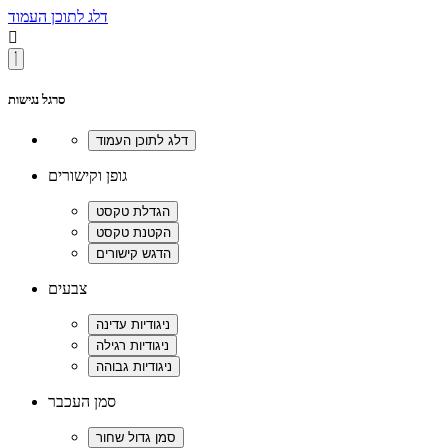
דלג לתוכן העמוד

סרגל נגישות
גופן וקישורים
צבעים
סמן העכבר