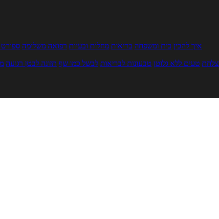
איך להכין
בית ומשפחה
בריאות
מחלות ובעיות
רפואה משלימה
ספורט ו
צלחת
טעים ללא גלוטן
טבעונות לבריאות
לבשל כמו שף
תזונה לבטן רגועה
מר