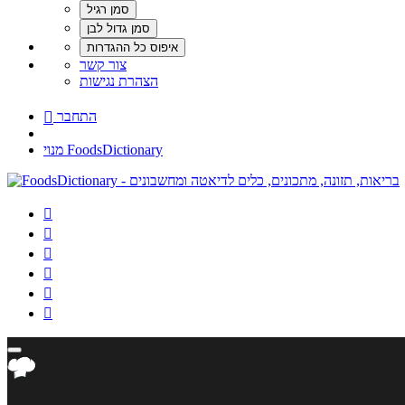
צור קשר
הצהרת נגישות
התחבר

מנוי FoodsDictionary





