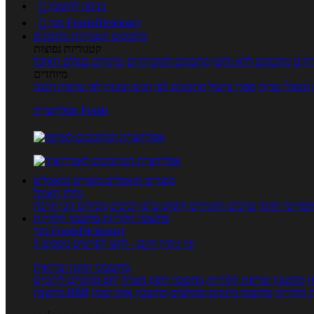
כניסה לחשבון

מנוי FoodsDictionary

מתכונים
קטגוריות מתכונים
קטגוריות נפוצות
קים
מתכונים ללא גלוטן
מתכונים לסוכרתיים
טרנדים בעולם האוכל
מיוחדים
מאכלי עדות
ספרי בישול
מתכונים לפי חגים ועונות
לפי שיטות הכנה
אפליקציית Foods
מוצרים ומאכלים
מוצרים ומאכלים
מילון האוכל
פריטי תזונה
ערכים תזונתיים
חיפוש ע"פ רכיבים
מכילים הכי הרבה
מחשבון קלוריות
מחשבון קלוריות
מנוי FoodsDictionary
5 ימי ניסיון חינם - לחצו לפרטים נוספים
מחשבוני תזונה ובריאות
ת
מחשבון שריפת קלוריות
מחשבון דופק מטרה
יחס מותניים לירכיים
 קלוריות
מחשבון מינונים מומלצים
מחשבון אחוז שומן
מחשבון BMI