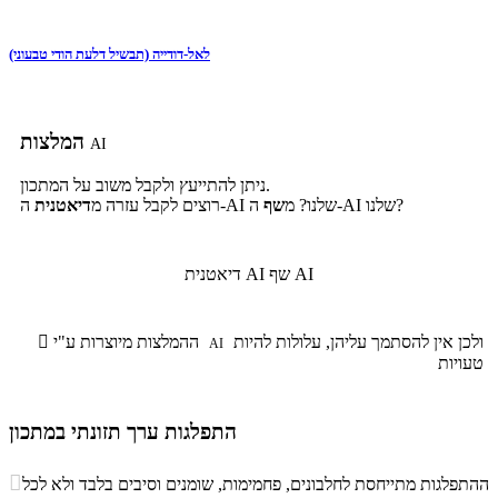
לאל-דודייה (תבשיל דלעת הודי טבעוני)
המלצות
AI
ניתן להתייעץ ולקבל משוב על המתכון.
ה-AI שלנו?
ה-AI שלנו? מ
שף
רוצים לקבל עזרה מ
דיאטנית
שף AI
דיאטנית AI
ולכן אין להסתמך עליהן, עלולות להיות
ההמלצות מיוצרות ע"י

AI
טעויות
התפלגות ערך תזונתי במתכון
התפלגות ערך תזונתי במתכון

ההתפלגות מתייחסת לחלבונים, פחמימות, שומנים וסיבים בלבד ולא לכל