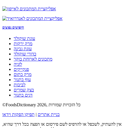
חיפושים נפוצים
עוגת שוקולד
מרק ירקות
עוגת גבינה
כדורי שוקולד
מתכונים לארוחת בוקר
לזניה
פנקייקים
מרק כתום
עוף בתנור
לביבות
בצק שמרים
דגים בתנור
©FoodsDictionary 2026, כל הזכויות שמורות
בניית אתרים
|
תפיקו הפקות וידאו
אין להעתיק, לשכפל או להדפיס לשם פירסום או הפצה בכל דרך שהיא,