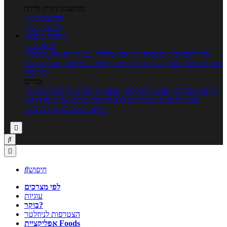
מחשבוני הריון ולידה
מחשבון הריון
מחשבון ביוץ
כתבות
כתבות
ערוצי תוכן
איך להכין
בית ומשפחה
בריאות
מחלות ובעיות
רפואה משלימה
ספורט וכושר גופני
נשים, הריון ולידה
טיפים והמלצות
חדשות אוכל
ובריאות
טורים
בריאות בצלחת
טעים ללא גלוטן
טבעונות לבריאות
לבשל כמו שף
תזונה לבטן רגועה
מרזים ללא דיאטה
מזיזים את הגוף
הרזיה
ורפואה משלימה
גורמה ביתי



חיפוש

לפי מצרכים
עוגיות
בוקר?
הצטרפות לניוזלטר
אפליקציית Foods