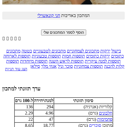
המתכון באדיבות
חני קונאשוילי





בישול
ירקות
מתכונים לצמחוניים
מתכונים לטבעוניים
בטטה
מתכונים
כתומים
ירקות כתומים
תוספות חמות
תוספות טבעוניות
תוספות לארוחה
תוספות למנה עיקרית
תוספות לראש השנה
תוספות מיוחדות
תוספות
קלות להכנה
תוספות צמחוניות
סוכר וניל
אגוזי מלך
סילאן
הצג עוד תגיות
ערך תזונתי למתכון
סימון תזונתי
למנה\יחידה
ל-100 גרם
קלוריות (אנרגיה)
294
136
חלבונים
(גרם)
4.96
2.29
פחמימות
(גרם)
47
22
מתוכן
סוכרים
(גרם)
18.77
8.65