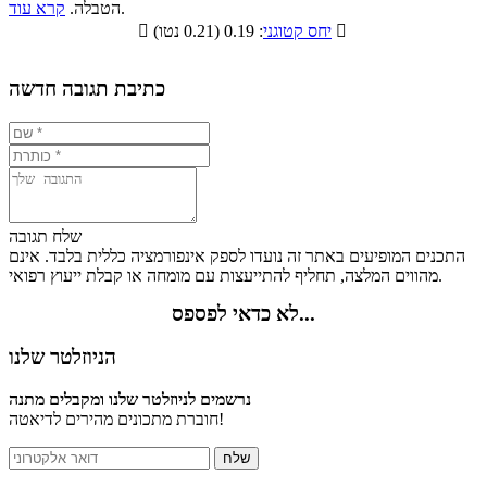
סיבים
.
הטבלה.
קרא עוד
פחמימות
חלבונים
שומנים
תזונתיים

: 0.19 (0.21 נטו)
יחס קטוגני

7.4%
15%
7.4%
70.2%
כתיבת תגובה חדשה
שלח תגובה
התכנים המופיעים באתר זה נועדו לספק אינפורמציה כללית בלבד. אינם
מהווים המלצה, תחליף להתייעצות עם מומחה או קבלת ייעוץ רפואי.
לא כדאי לפספס...
הניוזלטר שלנו
נרשמים לניוזלטר שלנו ומקבלים מתנה
חוברת מתכונים מהירים לדיאטה!