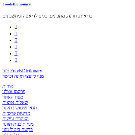
FoodsDictionary
בריאות, תזונה, מתכונים, כלים לדיאטה ומחשבונים






מנוי FoodsDictionary
מנוי ליועצי תזונה וכושר
אודות
פרסמו אצלנו
מפת האתר
שאלות נפוצות
תנאי שימוש
|
תקנון
מדיניות פרטיות
הצהרת נגישות
מנוי תוכנית תזונה
בקשת ביטול מנוי
הבלוג שלנו