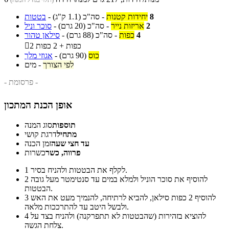
8
יחידות קטנות
-
סה"כ
(1.1 ק"ג)
-
בטטות
2
אריזות נייר
-
סה"כ
(20 גרם)
-
סוכר וניל
4
כפות
-
סה"כ
(88 גרם)
-
סילאן טהור
2 כפות + 2 כפות

כוס
(90 גרם)
-
אגוזי מלך
לפי הצורך
-
מים
- פרסומת -
אופן הכנת המתכון
תוספות
סוג המנה
מתחיל
דרגת קושי
עד חצי שעה
זמן הכנה
פרווה, כשר
כשרות
לקלף את הבטטות ולהניח בסיר.
1
להוסיף את סוכר הוניל ולמלא במים עד סנטימטר מעל גובה
2
הבטטות.
להוסיף 2 כפות סילאן, להביא לרתיחה, להנמיך מעט את האש
3
ולבשל היטב עד להתרככות מלאה.
להוציא בזהירות (שהבטטות לא תתפרקנה) ולהניח בצד על
4
צלחת הגשה.