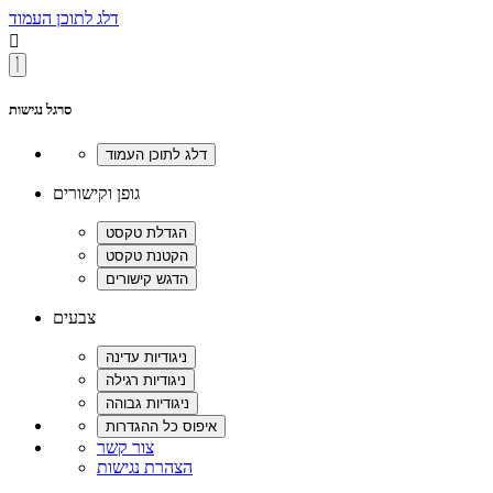
דלג לתוכן העמוד

סרגל נגישות
גופן וקישורים
צבעים
צור קשר
הצהרת נגישות