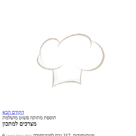
הקודם
הבא
תוספת מתוקה פשוט מושלמת
מצרכים למתכון
6 מנות/יחידות, 217 גרם למנה\יחידה
(תלוי בגודל המנה)