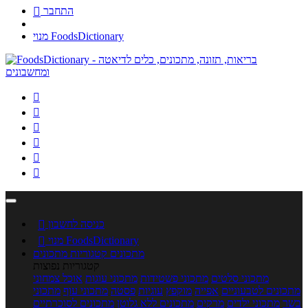
התחבר

מנוי FoodsDictionary






כניסה לחשבון

מנוי FoodsDictionary

מתכונים
קטגוריות מתכונים
קטגוריות נפוצות
מתכוני סלטים
מתכוני פשטידות
מתכוני עוגות
אוכל צמחוני
מתכונים לטבעוניים
אפייה
מוקפץ
עוגיות
פסטה
מתכוני עוף
מתכוני
בשר
מתכוני ילדים
מרקים
מתכונים ללא גלוטן
מתכונים לסוכרתיים