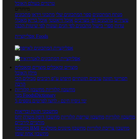
טרנדים בעולם האוכל
מיוחדים
מנתח המתכונים
ספר המתכונים שלי
מתכוני וידאו
מתכונים
עשירים
מתכונים לפי מצרכים
אוכל דיאטטי
אוכל בריא
מאכלי
עדות
ספרי בישול
מתכונים לפי חגים ועונות
לפי שיטות הכנה
אפליקציית Foods
מוצרים ומאכלים
מוצרים ומאכלים
מילון האוכל
תפריטי תזונה
ערכים תזונתיים
חיפוש ע"פ רכיבים
מכילים הכי
הרבה
מחשבון קלוריות
מחשבון קלוריות
מנוי FoodsDictionary
5 ימי ניסיון חינם - לחצו לפרטים נוספים
מחשבוני תזונה ובריאות
מחשבון קלוריות
מחשבון שריפת קלוריות
מחשבון דופק מטרה
יחס
מותניים לירכיים
מחשבון צריכת קלוריות
מחשבון מינונים מומלצים
מחשבון BMI
מחשבון אחוז שומן