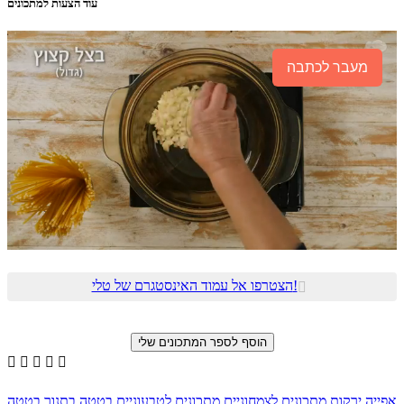
עוד הצעות למתכונים
מעבר לכתבה
הצטרפו אל עמוד האינסטגרם של טלי!






אפייה
ירקות
מתכונים לצמחוניים
מתכונים לטבעוניים
בטטה בתנור
בטטה