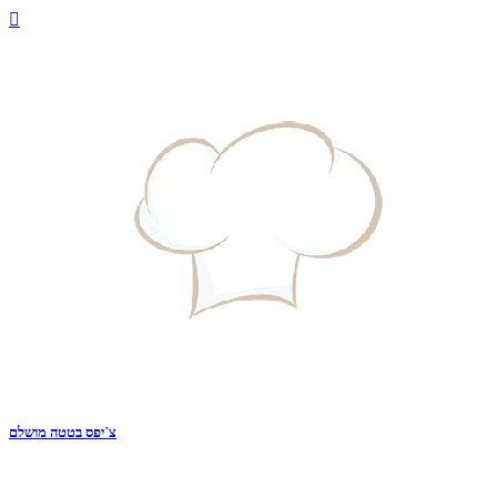

צ`יפס בטטה מושלם