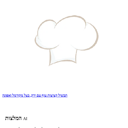
תבשיל קציצות עוף עם ירק, בצל מקורמל ואפונה
המלצות
AI