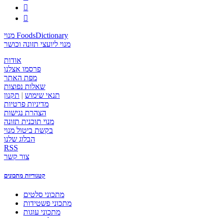


מנוי FoodsDictionary
מנוי ליועצי תזונה וכושר
אודות
פרסמו אצלנו
מפת האתר
שאלות נפוצות
תנאי שימוש
|
תקנון
מדיניות פרטיות
הצהרת נגישות
מנוי תוכנית תזונה
בקשת ביטול מנוי
הבלוג שלנו
RSS
צור קשר
קטגוריות מתכונים
מתכוני סלטים
מתכוני פשטידות
מתכוני עוגות