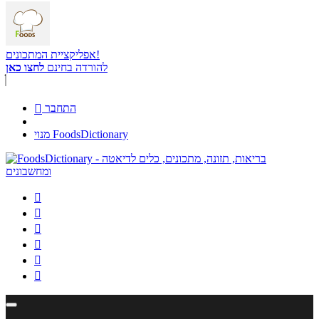
אפליקציית המתכונים!
להורדה בחינם
לחצו כאן
התחבר

מנוי FoodsDictionary





