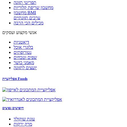
תפריטי תזונה
מחשבון שריפת קלוריות
מחשבון BMI
ערכים תזונתיים
מכילים הכי הרבה
אנשי מקצוע ועסקים
דיאטניות
בלוגרי אוכל
נטורופתים
שפים וטבחים
מאמני כושר
יועצים לתזונה
אפליקציית Foods
חיפושים נפוצים
עוגת שוקולד
מרק ירקות