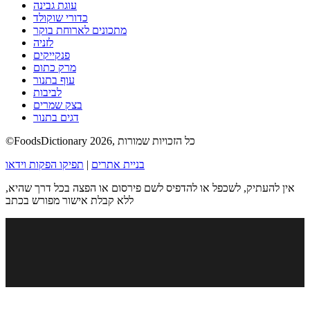
עוגת גבינה
כדורי שוקולד
מתכונים לארוחת בוקר
לזניה
פנקייקים
מרק כתום
עוף בתנור
לביבות
בצק שמרים
דגים בתנור
©FoodsDictionary 2026, כל הזכויות שמורות
בניית אתרים
|
תפיקו הפקות וידאו
אין להעתיק, לשכפל או להדפיס לשם פירסום או הפצה בכל דרך שהיא,
ללא קבלת אישור מפורש בכתב