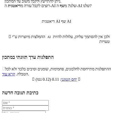
ניתן להתייעץ ולקבל משוב על המתכון.
ה-AI שלנו?
ה-AI שלנו? מ
שף
רוצים לקבל עזרה מ
דיאטנית
שף AI
דיאטנית AI
ולכן אין להסתמך עליהן, עלולות להיות
ההמלצות מיוצרות ע"י

AI
טעויות
התפלגות ערך תזונתי במתכון
התפלגות ערך תזונתי במתכון

ההתפלגות מתייחסת לחלבונים, פחמימות, שומנים וסיבים בלבד ולא לכל
סיבים
.
הטבלה.
קרא עוד
פחמימות
חלבונים
שומנים
תזונתיים

: 0.11 (0.12 נטו)
יחס קטוגני

11.2%
8.6%
6.8%
73.4%
כתיבת תגובה חדשה