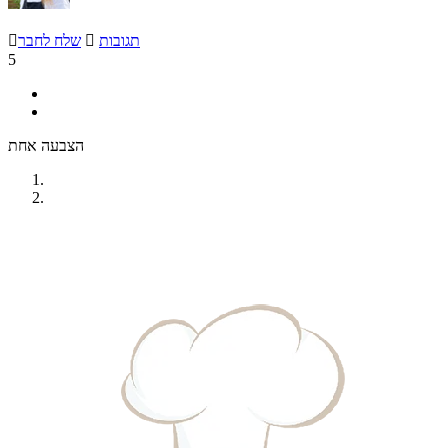
תגובות

שלח לחבר

5
הצבעה אחת