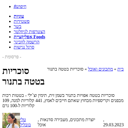
חיפוש

עוגיות
פשטידות
בשר
הצטרפות לניוזלטר
אפליקציית Foods
הרשמה לוובינר
סרגל נגישות
- פרסומת -
סוכריות
בית
»
מתכונים ואוכל
»
סוכריות בטטה בתנור
בטטה בתנור
סוכריות בטטה אפויות בתנור בשמן זית, תימין וצ`ילי - בטטות רכות
מבפנים וקריספיות מבחוץ שאתם חייבים לאמץ, 441 קלוריות למנה, 109
קלוריות ל-100 גרם
,
, יוצרת מתכונים, מעבירה סדנאות
טלי
29.03.2023
אוכל
בובליל