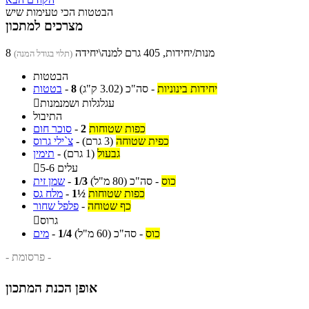
הבטטות הכי טעימות שיש
מצרכים למתכון
8 מנות/יחידות, 405 גרם למנה\יחידה
(תלוי בגודל המנה)
הבטטות
יחידות בינוניות
-
סה"כ
(3.02 ק"ג)
8
-
בטטות
עגלגלות ושמנמנות

התיבול
כפות שטוחות
2
-
סוכר חום
כפית שטוחה
(3 גרם)
-
צ`ילי גרוס
גבעול
(1 גרם)
-
תימין
5-6 עלים

כוס
-
סה"כ
(80 מ"ל)
1/3
-
שמן זית
כפות שטוחות
1½
-
מלח גס
כף שטוחה
-
פלפל שחור
גרוס

כוס
-
סה"כ
(60 מ"ל)
1/4
-
מים
- פרסומת -
אופן הכנת המתכון