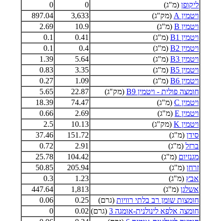
ליקופן
(מ"ג)
0
0
ויטמין A
(מק"ג)
3,633
897.04
ויטמין B
(מ"ג)
10.9
2.69
ויטמין B1
(מ"ג)
0.41
0.1
ויטמין B2
(מ"ג)
0.4
0.1
ויטמין B3
(מ"ג)
5.64
1.39
ויטמין B5
(מ"ג)
3.35
0.83
ויטמין B6
(מ"ג)
1.09
0.27
חומצה פולית - ויטמין B9
(מק"ג)
22.87
5.65
ויטמין C
(מ"ג)
74.47
18.39
ויטמין E
(מ"ג)
2.69
0.66
ויטמין K
(מק"ג)
10.13
2.5
סידן
(מ"ג)
151.72
37.46
ברזל
(מ"ג)
2.91
0.72
מגנזיום
(מ"ג)
104.42
25.78
זרחן
(מ"ג)
205.94
50.85
אבץ
(מ"ג)
1.23
0.3
אשלגן
(מ"ג)
1,813
447.64
חומצות שומן רב בלתי רוויות
(גרם)
0.25
0.06
חומצה אלפא לינולנית-אומגה 3
(גרם)
0.02
0