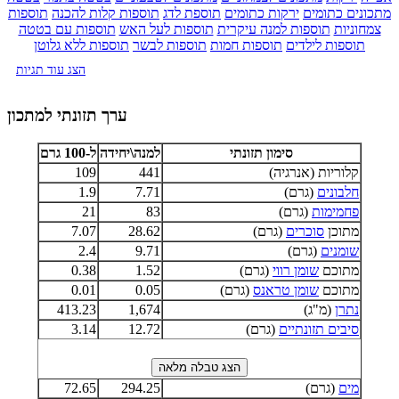
מתכונים כתומים
ירקות כתומים
תוספת לדג
תוספות קלות להכנה
תוספות
צמחוניות
תוספות למנה עיקרית
תוספות לעל האש
תוספות עם בטטה
תוספות לילדים
תוספות חמות
תוספות לבשר
תוספות ללא גלוטן
הצג עוד תגיות
ערך תזונתי למתכון
סימון תזונתי
למנה\יחידה
ל-100 גרם
קלוריות (אנרגיה)
441
109
חלבונים
(גרם)
7.71
1.9
פחמימות
(גרם)
83
21
מתוכן
סוכרים
(גרם)
28.62
7.07
שומנים
(גרם)
9.71
2.4
מתוכם
שומן רווי
(גרם)
1.52
0.38
מתוכם
שומן טראנס
(גרם)
0.05
0.01
נתרן
(מ"ג)
1,674
413.23
סיבים תזונתיים
(גרם)
12.72
3.14
מים
(גרם)
294.25
72.65