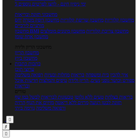
5 ימי ניסיון חינם - לחצו לפרטים נוספים
מחשבוני תזונה ובריאות
מחשבון קלוריות
מחשבון שריפת קלוריות
מחשבון דופק מטרה
יחס
מותניים לירכיים
מחשבון צריכת קלוריות
מחשבון מינונים מומלצים
מחשבון BMI
מחשבון אחוז שומן
מחשבוני הריון ולידה
מחשבון הריון
מחשבון ביוץ
כתבות
כתבות
ערוצי תוכן
איך להכין
בית ומשפחה
בריאות
מחלות ובעיות
רפואה משלימה
ספורט וכושר גופני
נשים, הריון ולידה
טיפים והמלצות
חדשות אוכל
ובריאות
טורים
בריאות בצלחת
טעים ללא גלוטן
טבעונות לבריאות
לבשל כמו שף
תזונה לבטן רגועה
מרזים ללא דיאטה
מזיזים את הגוף
הרזיה
ורפואה משלימה
גורמה ביתי


