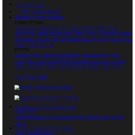
כניסה לחשבון

מנוי FoodsDictionary

מתכונים
קטגוריות מתכונים
קטגוריות נפוצות
מתכוני סלטים
מתכוני פשטידות
מתכוני עוגות
אוכל צמחוני
מתכונים לטבעוניים
אפייה
מוקפץ
עוגיות
פסטה
מתכוני עוף
מתכוני
בשר
מתכוני ילדים
מרקים
מתכונים ללא גלוטן
מתכונים לסוכרתיים
טרנדים בעולם האוכל
מיוחדים
מנתח המתכונים
ספר המתכונים שלי
מתכוני וידאו
מתכונים
עשירים
מתכונים לפי מצרכים
אוכל דיאטטי
אוכל בריא
מאכלי
עדות
ספרי בישול
מתכונים לפי חגים ועונות
לפי שיטות הכנה
אפליקציית Foods
מוצרים ומאכלים
מוצרים ומאכלים
מילון האוכל
תפריטי תזונה
ערכים תזונתיים
חיפוש ע"פ רכיבים
מכילים הכי
הרבה
מחשבון קלוריות
מחשבון קלוריות
מנוי FoodsDictionary