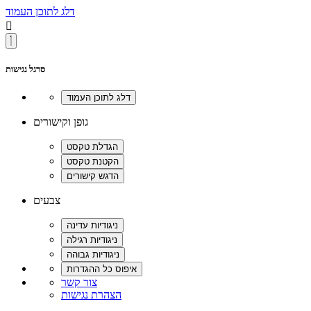
דלג לתוכן העמוד

סרגל נגישות
גופן וקישורים
צבעים
צור קשר
הצהרת נגישות