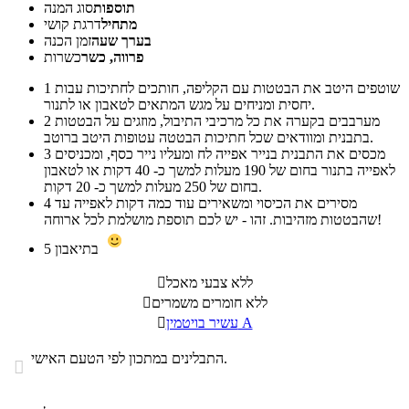
תוספות
סוג המנה
מתחיל
דרגת קושי
בערך שעה
זמן הכנה
פרווה, כשר
כשרות
שוטפים היטב את הבטטות עם הקליפה, חותכים לחתיכות עבות
1
יחסית ומניחים על מגש המתאים לטאבון או לתנור.
מערבבים בקערה את כל מרכיבי התיבול, מוזגים על הבטטות
2
בתבנית ומוודאים שכל חתיכות הבטטה עטופות היטב ברוטב.
מכסים את התבנית בנייר אפייה לח ומעליו נייר כסף, ומכניסים
3
לאפייה בתנור בחום של 190 מעלות למשך כ- 40 דקות או לטאבון
בחום של 250 מעלות למשך כ- 20 דקות.
מסירים את הכיסוי ומשאירים עוד כמה דקות לאפייה עד
4
שהבטטות מזהיבות. זהו - יש לכם תוספת מושלמת לכל ארוחה!
בתיאבון
5
ללא צבעי מאכל

ללא חומרים משמרים

עשיר בויטמין A

התבלינים במתכון לפי הטעם האישי.
