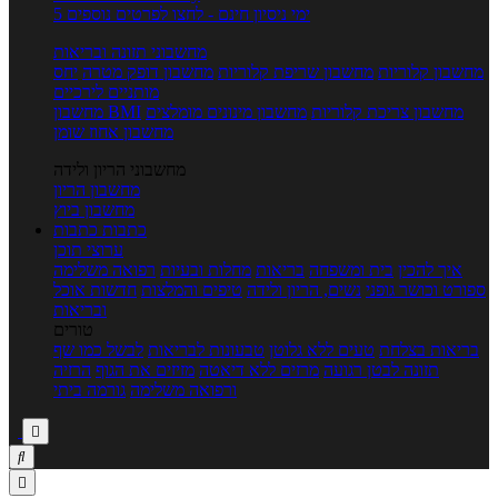
5 ימי ניסיון חינם - לחצו לפרטים נוספים
מחשבוני תזונה ובריאות
מחשבון קלוריות
מחשבון שריפת קלוריות
מחשבון דופק מטרה
יחס
מותניים לירכיים
מחשבון צריכת קלוריות
מחשבון מינונים מומלצים
מחשבון BMI
מחשבון אחוז שומן
מחשבוני הריון ולידה
מחשבון הריון
מחשבון ביוץ
כתבות
כתבות
ערוצי תוכן
איך להכין
בית ומשפחה
בריאות
מחלות ובעיות
רפואה משלימה
ספורט וכושר גופני
נשים, הריון ולידה
טיפים והמלצות
חדשות אוכל
ובריאות
טורים
בריאות בצלחת
טעים ללא גלוטן
טבעונות לבריאות
לבשל כמו שף
תזונה לבטן רגועה
מרזים ללא דיאטה
מזיזים את הגוף
הרזיה
ורפואה משלימה
גורמה ביתי


