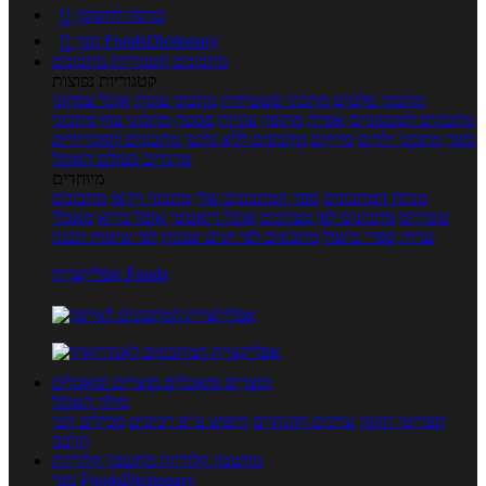
כניסה לחשבון

מנוי FoodsDictionary

מתכונים
קטגוריות מתכונים
קטגוריות נפוצות
מתכוני סלטים
מתכוני פשטידות
מתכוני עוגות
אוכל צמחוני
מתכונים לטבעוניים
אפייה
מוקפץ
עוגיות
פסטה
מתכוני עוף
מתכוני
בשר
מתכוני ילדים
מרקים
מתכונים ללא גלוטן
מתכונים לסוכרתיים
טרנדים בעולם האוכל
מיוחדים
מנתח המתכונים
ספר המתכונים שלי
מתכוני וידאו
מתכונים
עשירים
מתכונים לפי מצרכים
אוכל דיאטטי
אוכל בריא
מאכלי
עדות
ספרי בישול
מתכונים לפי חגים ועונות
לפי שיטות הכנה
אפליקציית Foods
מוצרים ומאכלים
מוצרים ומאכלים
מילון האוכל
תפריטי תזונה
ערכים תזונתיים
חיפוש ע"פ רכיבים
מכילים הכי
הרבה
מחשבון קלוריות
מחשבון קלוריות
מנוי FoodsDictionary