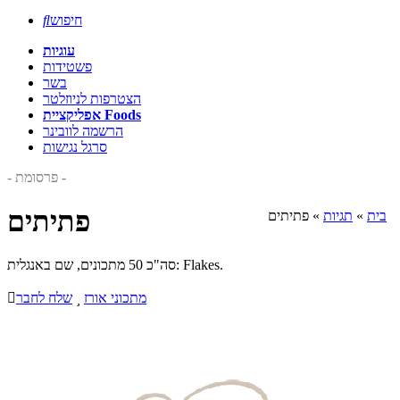
חיפוש

עוגיות
פשטידות
בשר
הצטרפות לניוזלטר
אפליקציית Foods
הרשמה לוובינר
סרגל נגישות
- פרסומת -
פתיתים
בית
»
תגיות
»
פתיתים
סה"כ 50 מתכונים, שם באנגלית: Flakes.
מתכוני אורז

שלח לחבר
