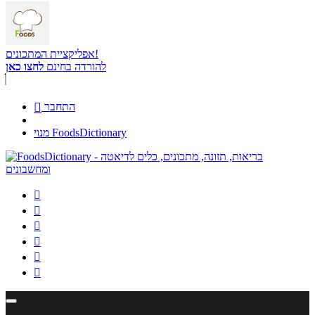
אפליקציית המתכונים!
להורדה בחינם
לחצו כאן
התחבר

מנוי FoodsDictionary





