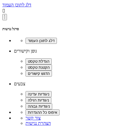
דלג לתוכן העמוד

סרגל נגישות
גופן וקישורים
צבעים
צור קשר
הצהרת נגישות