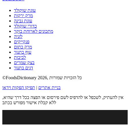
עוגת שוקולד
מרק ירקות
עוגת גבינה
כדורי שוקולד
מתכונים לארוחת בוקר
לזניה
פנקייקים
מרק כתום
עוף בתנור
לביבות
בצק שמרים
דגים בתנור
©FoodsDictionary 2026, כל הזכויות שמורות
בניית אתרים
|
תפיקו הפקות וידאו
אין להעתיק, לשכפל או להדפיס לשם פירסום או הפצה בכל דרך שהיא,
ללא קבלת אישור מפורש בכתב