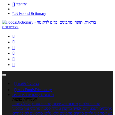
התחבר

מנוי FoodsDictionary






כניסה לחשבון

מנוי FoodsDictionary

מתכונים
קטגוריות מתכונים
קטגוריות נפוצות
מתכוני סלטים
מתכוני פשטידות
מתכוני עוגות
אוכל צמחוני
מתכונים לטבעוניים
אפייה
מוקפץ
עוגיות
פסטה
מתכוני עוף
מתכוני
בשר
מתכוני ילדים
מרקים
מתכונים ללא גלוטן
מתכונים לסוכרתיים