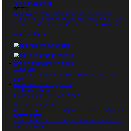
טרנדים בעולם האוכל
מיוחדים
מנתח המתכונים
ספר המתכונים שלי
מתכוני וידאו
מתכונים
עשירים
מתכונים לפי מצרכים
אוכל דיאטטי
אוכל בריא
מאכלי
עדות
ספרי בישול
מתכונים לפי חגים ועונות
לפי שיטות הכנה
אפליקציית Foods
מוצרים ומאכלים
מוצרים ומאכלים
מילון האוכל
תפריטי תזונה
ערכים תזונתיים
חיפוש ע"פ רכיבים
מכילים הכי
הרבה
מחשבון קלוריות
מחשבון קלוריות
מנוי FoodsDictionary
5 ימי ניסיון חינם - לחצו לפרטים נוספים
מחשבוני תזונה ובריאות
מחשבון קלוריות
מחשבון שריפת קלוריות
מחשבון דופק מטרה
יחס
מותניים לירכיים
מחשבון צריכת קלוריות
מחשבון מינונים מומלצים
מחשבון BMI
מחשבון אחוז שומן