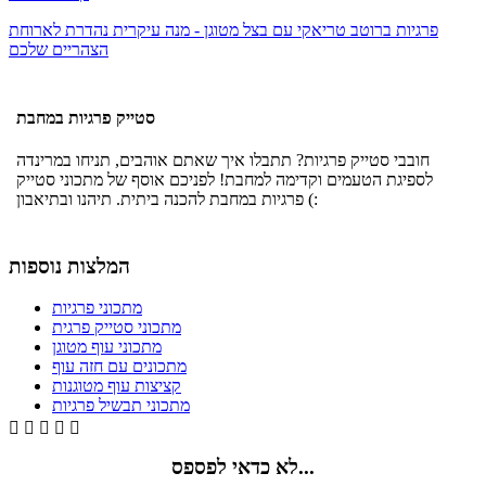
פרגיות ברוטב טריאקי עם בצל מטוגן - מנה עיקרית נהדרת לארוחת
הצהריים שלכם
סטייק פרגיות במחבת
חובבי סטייק פרגיות? תתבלו איך שאתם אוהבים, תניחו במרינדה
לספיגת הטעמים וקדימה למחבת! לפניכם אוסף של מתכוני סטייק
פרגיות במחבת להכנה ביתית. תיהנו ובתיאבון (:
המלצות נוספות
מתכוני פרגיות
מתכוני סטייק פרגית
מתכוני עוף מטוגן
מתכונים עם חזה עוף
קציצות עוף מטוגנות
מתכוני תבשיל פרגיות





לא כדאי לפספס...