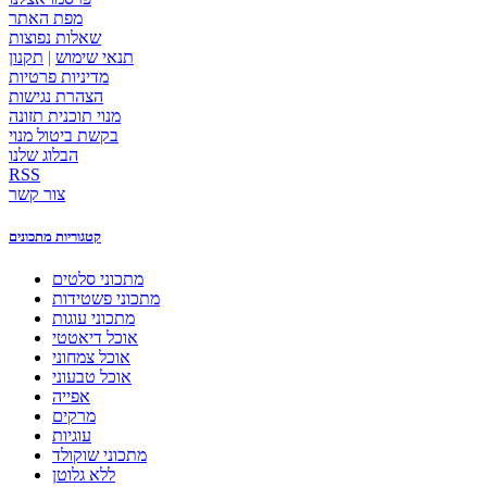
מפת האתר
שאלות נפוצות
תנאי שימוש
|
תקנון
מדיניות פרטיות
הצהרת נגישות
מנוי תוכנית תזונה
בקשת ביטול מנוי
הבלוג שלנו
RSS
צור קשר
קטגוריות מתכונים
מתכוני סלטים
מתכוני פשטידות
מתכוני עוגות
אוכל דיאטטי
אוכל צמחוני
אוכל טבעוני
אפייה
מרקים
עוגיות
מתכוני שוקולד
ללא גלוטן