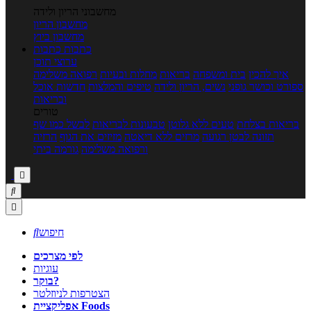
מחשבוני הריון ולידה
מחשבון הריון
מחשבון ביוץ
כתבות
כתבות
ערוצי תוכן
איך להכין
בית ומשפחה
בריאות
מחלות ובעיות
רפואה משלימה
ספורט וכושר גופני
נשים, הריון ולידה
טיפים והמלצות
חדשות אוכל
ובריאות
טורים
בריאות בצלחת
טעים ללא גלוטן
טבעונות לבריאות
לבשל כמו שף
תזונה לבטן רגועה
מרזים ללא דיאטה
מזיזים את הגוף
הרזיה
ורפואה משלימה
גורמה ביתי



חיפוש

לפי מצרכים
עוגיות
בוקר?
הצטרפות לניוזלטר
אפליקציית Foods