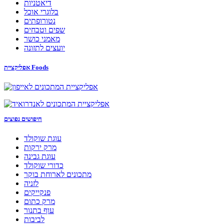
דיאטניות
בלוגרי אוכל
נטורופתים
שפים וטבחים
מאמני כושר
יועצים לתזונה
אפליקציית Foods
חיפושים נפוצים
עוגת שוקולד
מרק ירקות
עוגת גבינה
כדורי שוקולד
מתכונים לארוחת בוקר
לזניה
פנקייקים
מרק כתום
עוף בתנור
לביבות