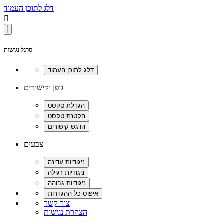
דלג לתוכן העמוד

סרגל נגישות
גופן וקישורים
צבעים
צור קשר
הצהרת נגישות