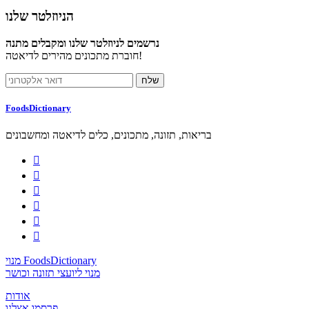
הניוזלטר שלנו
נרשמים לניוזלטר שלנו ומקבלים מתנה
חוברת מתכונים מהירים לדיאטה!
FoodsDictionary
בריאות, תזונה, מתכונים, כלים לדיאטה ומחשבונים






מנוי FoodsDictionary
מנוי ליועצי תזונה וכושר
אודות
פרסמו אצלנו