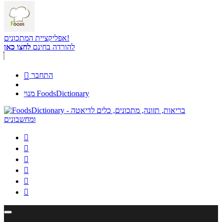
אפליקציית המתכונים!
להורדה בחינם
לחצו כאן
התחבר

מנוי FoodsDictionary





