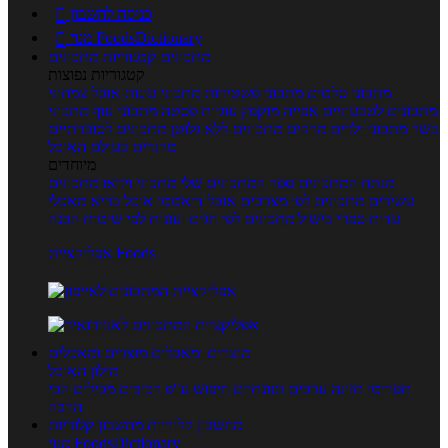
כניסה לחשבון

מנוי FoodsDictionary

מתכונים
קטגוריות מתכונים
קטגוריות נפוצות
מתכוני סלטים
מתכוני פשטידות
מתכוני עוגות
אוכל צמחוני
מתכונים לטבעוניים
אפייה
מוקפץ
עוגיות
פסטה
מתכוני עוף
מתכוני
בשר
מתכוני ילדים
מרקים
מתכונים ללא גלוטן
מתכונים לסוכרתיים
טרנדים בעולם האוכל
מיוחדים
מנתח המתכונים
ספר המתכונים שלי
מתכוני וידאו
מתכונים
עשירים
מתכונים לפי מצרכים
אוכל דיאטטי
אוכל בריא
מאכלי
עדות
ספרי בישול
מתכונים לפי חגים ועונות
לפי שיטות הכנה
אפליקציית Foods
מוצרים ומאכלים
מוצרים ומאכלים
מילון האוכל
תפריטי תזונה
ערכים תזונתיים
חיפוש ע"פ רכיבים
מכילים הכי
הרבה
מחשבון קלוריות
מחשבון קלוריות
מנוי FoodsDictionary