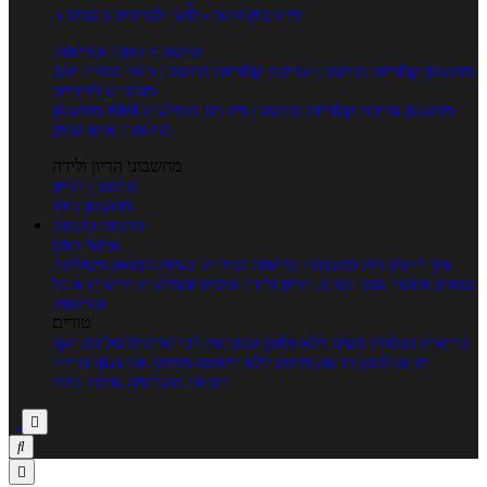
5 ימי ניסיון חינם - לחצו לפרטים נוספים
מחשבוני תזונה ובריאות
מחשבון קלוריות
מחשבון שריפת קלוריות
מחשבון דופק מטרה
יחס
מותניים לירכיים
מחשבון צריכת קלוריות
מחשבון מינונים מומלצים
מחשבון BMI
מחשבון אחוז שומן
מחשבוני הריון ולידה
מחשבון הריון
מחשבון ביוץ
כתבות
כתבות
ערוצי תוכן
איך להכין
בית ומשפחה
בריאות
מחלות ובעיות
רפואה משלימה
ספורט וכושר גופני
נשים, הריון ולידה
טיפים והמלצות
חדשות אוכל
ובריאות
טורים
בריאות בצלחת
טעים ללא גלוטן
טבעונות לבריאות
לבשל כמו שף
תזונה לבטן רגועה
מרזים ללא דיאטה
מזיזים את הגוף
הרזיה
ורפואה משלימה
גורמה ביתי


