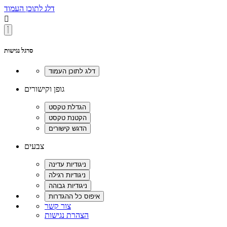
דלג לתוכן העמוד

סרגל נגישות
גופן וקישורים
צבעים
צור קשר
הצהרת נגישות