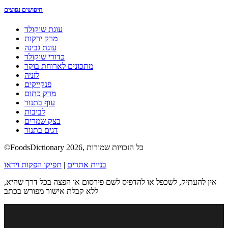
חיפושים נפוצים
עוגת שוקולד
מרק ירקות
עוגת גבינה
כדורי שוקולד
מתכונים לארוחת בוקר
לזניה
פנקייקים
מרק כתום
עוף בתנור
לביבות
בצק שמרים
דגים בתנור
©FoodsDictionary 2026, כל הזכויות שמורות
בניית אתרים
|
תפיקו הפקות וידאו
אין להעתיק, לשכפל או להדפיס לשם פירסום או הפצה בכל דרך שהיא,
ללא קבלת אישור מפורש בכתב