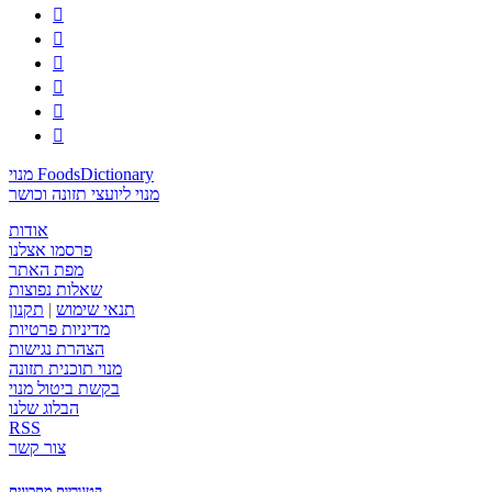






מנוי FoodsDictionary
מנוי ליועצי תזונה וכושר
אודות
פרסמו אצלנו
מפת האתר
שאלות נפוצות
תנאי שימוש
|
תקנון
מדיניות פרטיות
הצהרת נגישות
מנוי תוכנית תזונה
בקשת ביטול מנוי
הבלוג שלנו
RSS
צור קשר
קטגוריות מתכונים