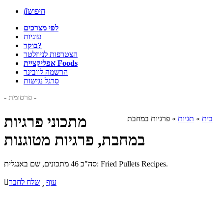
חיפוש

לפי מצרכים
עוגיות
בוקר?
הצטרפות לניוזלטר
אפליקציית Foods
הרשמה לוובינר
סרגל נגישות
- פרסומת -
מתכוני פרגיות
בית
»
תגיות
»
פרגיות במחבת
במחבת, פרגיות מטוגנות
סה"כ 46 מתכונים, שם באנגלית: Fried Pullets Recipes.
עוף

שלח לחבר
