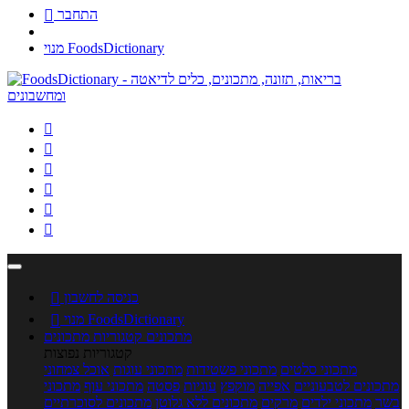
התחבר

מנוי FoodsDictionary






כניסה לחשבון

מנוי FoodsDictionary

מתכונים
קטגוריות מתכונים
קטגוריות נפוצות
מתכוני סלטים
מתכוני פשטידות
מתכוני עוגות
אוכל צמחוני
מתכונים לטבעוניים
אפייה
מוקפץ
עוגיות
פסטה
מתכוני עוף
מתכוני
בשר
מתכוני ילדים
מרקים
מתכונים ללא גלוטן
מתכונים לסוכרתיים