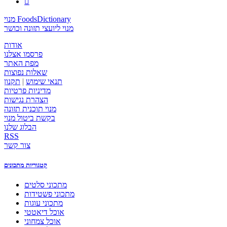

מנוי FoodsDictionary
מנוי ליועצי תזונה וכושר
אודות
פרסמו אצלנו
מפת האתר
שאלות נפוצות
תנאי שימוש
|
תקנון
מדיניות פרטיות
הצהרת נגישות
מנוי תוכנית תזונה
בקשת ביטול מנוי
הבלוג שלנו
RSS
צור קשר
קטגוריות מתכונים
מתכוני סלטים
מתכוני פשטידות
מתכוני עוגות
אוכל דיאטטי
אוכל צמחוני