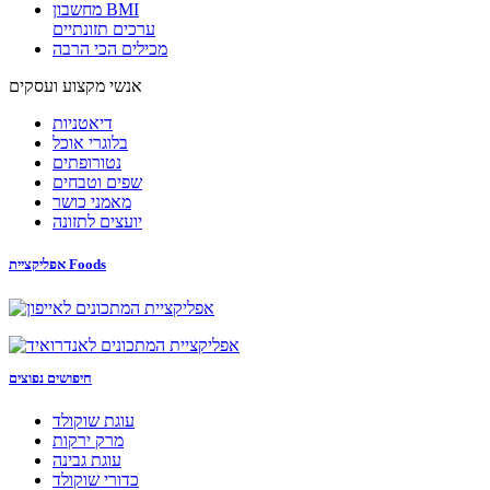
מחשבון BMI
ערכים תזונתיים
מכילים הכי הרבה
אנשי מקצוע ועסקים
דיאטניות
בלוגרי אוכל
נטורופתים
שפים וטבחים
מאמני כושר
יועצים לתזונה
אפליקציית Foods
חיפושים נפוצים
עוגת שוקולד
מרק ירקות
עוגת גבינה
כדורי שוקולד