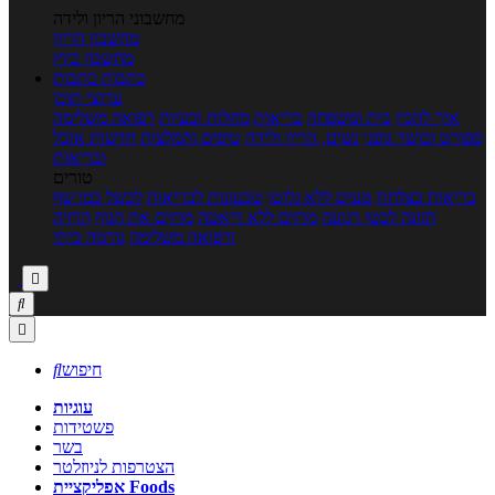
מחשבוני הריון ולידה
מחשבון הריון
מחשבון ביוץ
כתבות
כתבות
ערוצי תוכן
איך להכין
בית ומשפחה
בריאות
מחלות ובעיות
רפואה משלימה
ספורט וכושר גופני
נשים, הריון ולידה
טיפים והמלצות
חדשות אוכל
ובריאות
טורים
בריאות בצלחת
טעים ללא גלוטן
טבעונות לבריאות
לבשל כמו שף
תזונה לבטן רגועה
מרזים ללא דיאטה
מזיזים את הגוף
הרזיה
ורפואה משלימה
גורמה ביתי



חיפוש

עוגיות
פשטידות
בשר
הצטרפות לניוזלטר
אפליקציית Foods