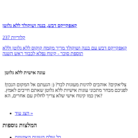
קאפקייקס דבש, בננה ושוקולד ללא גלוטן
237 קלוריות
קאפקייקס דבש עם בננה ושוקולד מריר מקמח קוקוס ללא גלוטן וללא
תוספת סוכר - קינוח נפלא לכבוד ראש השנה
עוגה אישית ללא גלוטן
צליאקים? אוהבים להינות מעוגות לבד? (: הגעתם אל המקום הנכון!
לפניכם מבחר מתכוני עוגות אישיות ללא גלוטן שאתם חייבים לאמץ.
אין כמו קינוח אישי שלא צריך לחלוק עם אחרים, הא?
הצג עוד »
המלצות נוספות
כל עולם העוגות האישיות