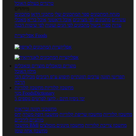
טרנדים בעולם האוכל
מיוחדים
מנתח המתכונים
ספר המתכונים שלי
מתכוני וידאו
מתכונים
עשירים
מתכונים לפי מצרכים
אוכל דיאטטי
אוכל בריא
מאכלי
עדות
ספרי בישול
מתכונים לפי חגים ועונות
לפי שיטות הכנה
אפליקציית Foods
מוצרים ומאכלים
מוצרים ומאכלים
מילון האוכל
תפריטי תזונה
ערכים תזונתיים
חיפוש ע"פ רכיבים
מכילים הכי
הרבה
מחשבון קלוריות
מחשבון קלוריות
מנוי FoodsDictionary
5 ימי ניסיון חינם - לחצו לפרטים נוספים
מחשבוני תזונה ובריאות
מחשבון קלוריות
מחשבון שריפת קלוריות
מחשבון דופק מטרה
יחס
מותניים לירכיים
מחשבון צריכת קלוריות
מחשבון מינונים מומלצים
מחשבון BMI
מחשבון אחוז שומן