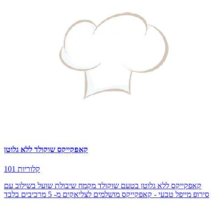
קאפקייקס שוקולד ללא גלוטן
101 קלוריות
קאפקייקס ללא גלוטן בטעם שוקולד מקמח שיבולת שועל בשילוב עם
סירופ מייפל טבעי - קאפקייקס מושלמים לצליאקים מ- 5 מרכיבים בלבד