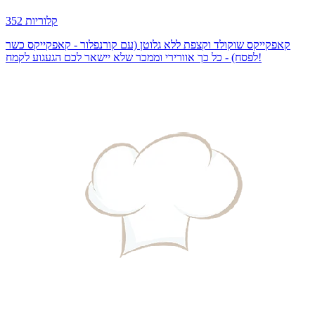
352 קלוריות
קאפקייקס שוקולד וקצפת ללא גלוטן (עם קורנפלור - קאפקייקס כשר
לפסח) - כל כך אוורירי וממכר שלא יישאר לכם הגעגוע לקמח!