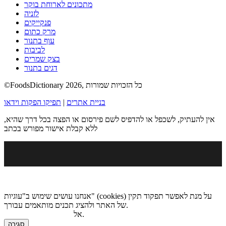
מתכונים לארוחת בוקר
לזניה
פנקייקים
מרק כתום
עוף בתנור
לביבות
בצק שמרים
דגים בתנור
©FoodsDictionary 2026, כל הזכויות שמורות
בניית אתרים
|
תפיקו הפקות וידאו
אין להעתיק, לשכפל או להדפיס לשם פירסום או הפצה בכל דרך שהיא,
ללא קבלת אישור מפורש בכתב
אנחנו עושים שימוש ב"עוגיות" (cookies) על מנת לאפשר תפקוד תקין
של האתר ולהציג תכנים מותאמים עבורך.
.
אל
מדיניות הגנת הפרטיות
סגירה