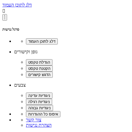
דלג לתוכן העמוד

סרגל נגישות
גופן וקישורים
צבעים
צור קשר
הצהרת נגישות