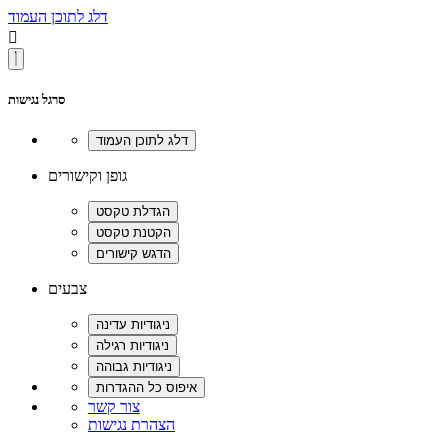
דלג לתוכן העמוד

סרגל נגישות
גופן וקישורים
צבעים
צור קשר
הצהרת נגישות