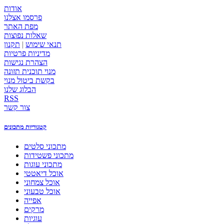
אודות
פרסמו אצלנו
מפת האתר
שאלות נפוצות
תנאי שימוש
|
תקנון
מדיניות פרטיות
הצהרת נגישות
מנוי תוכנית תזונה
בקשת ביטול מנוי
הבלוג שלנו
RSS
צור קשר
קטגוריות מתכונים
מתכוני סלטים
מתכוני פשטידות
מתכוני עוגות
אוכל דיאטטי
אוכל צמחוני
אוכל טבעוני
אפייה
מרקים
עוגיות