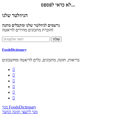
לא כדאי לפספס...
הניוזלטר שלנו
נרשמים לניוזלטר שלנו ומקבלים מתנה
חוברת מתכונים מהירים לדיאטה!
FoodsDictionary
בריאות, תזונה, מתכונים, כלים לדיאטה ומחשבונים






מנוי FoodsDictionary
מנוי ליועצי תזונה וכושר