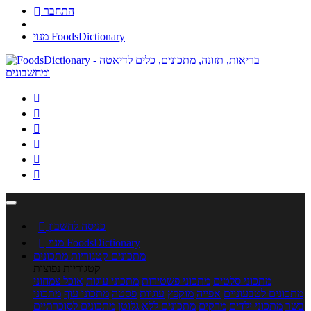
התחבר

מנוי FoodsDictionary






כניסה לחשבון

מנוי FoodsDictionary

מתכונים
קטגוריות מתכונים
קטגוריות נפוצות
מתכוני סלטים
מתכוני פשטידות
מתכוני עוגות
אוכל צמחוני
מתכונים לטבעוניים
אפייה
מוקפץ
עוגיות
פסטה
מתכוני עוף
מתכוני
בשר
מתכוני ילדים
מרקים
מתכונים ללא גלוטן
מתכונים לסוכרתיים