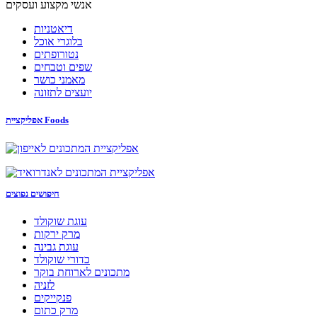
אנשי מקצוע ועסקים
דיאטניות
בלוגרי אוכל
נטורופתים
שפים וטבחים
מאמני כושר
יועצים לתזונה
אפליקציית Foods
חיפושים נפוצים
עוגת שוקולד
מרק ירקות
עוגת גבינה
כדורי שוקולד
מתכונים לארוחת בוקר
לזניה
פנקייקים
מרק כתום