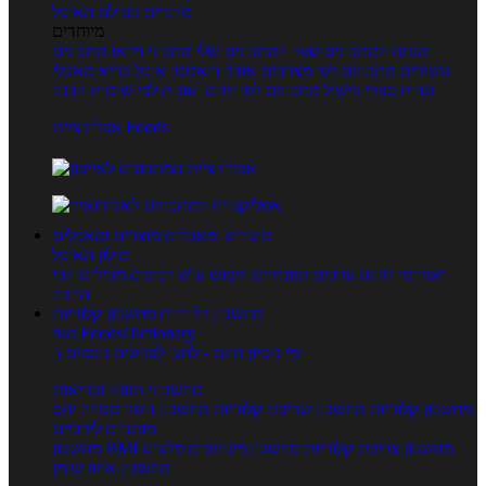
טרנדים בעולם האוכל
מיוחדים
מנתח המתכונים
ספר המתכונים שלי
מתכוני וידאו
מתכונים
עשירים
מתכונים לפי מצרכים
אוכל דיאטטי
אוכל בריא
מאכלי
עדות
ספרי בישול
מתכונים לפי חגים ועונות
לפי שיטות הכנה
אפליקציית Foods
מוצרים ומאכלים
מוצרים ומאכלים
מילון האוכל
תפריטי תזונה
ערכים תזונתיים
חיפוש ע"פ רכיבים
מכילים הכי
הרבה
מחשבון קלוריות
מחשבון קלוריות
מנוי FoodsDictionary
5 ימי ניסיון חינם - לחצו לפרטים נוספים
מחשבוני תזונה ובריאות
מחשבון קלוריות
מחשבון שריפת קלוריות
מחשבון דופק מטרה
יחס
מותניים לירכיים
מחשבון צריכת קלוריות
מחשבון מינונים מומלצים
מחשבון BMI
מחשבון אחוז שומן