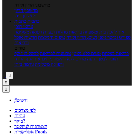
מחשבוני הריון ולידה
מחשבון הריון
מחשבון ביוץ
כתבות
כתבות
ערוצי תוכן
איך להכין
בית ומשפחה
בריאות
מחלות ובעיות
רפואה משלימה
ספורט וכושר גופני
נשים, הריון ולידה
טיפים והמלצות
חדשות אוכל
ובריאות
טורים
בריאות בצלחת
טעים ללא גלוטן
טבעונות לבריאות
לבשל כמו שף
תזונה לבטן רגועה
מרזים ללא דיאטה
מזיזים את הגוף
הרזיה
ורפואה משלימה
גורמה ביתי



חיפוש

לפי מצרכים
עוגיות
בוקר?
הצטרפות לניוזלטר
אפליקציית Foods