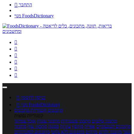
התחבר

מנוי FoodsDictionary






כניסה לחשבון

מנוי FoodsDictionary

מתכונים
קטגוריות מתכונים
קטגוריות נפוצות
מתכוני סלטים
מתכוני פשטידות
מתכוני עוגות
אוכל צמחוני
מתכונים לטבעוניים
אפייה
מוקפץ
עוגיות
פסטה
מתכוני עוף
מתכוני
בשר
מתכוני ילדים
מרקים
מתכונים ללא גלוטן
מתכונים לסוכרתיים