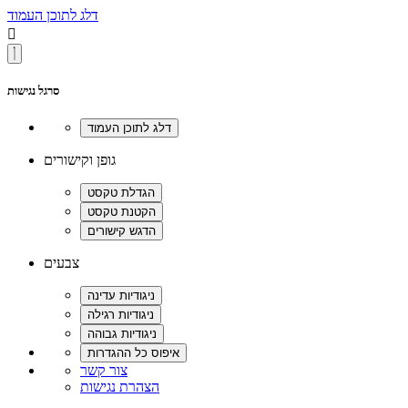
דלג לתוכן העמוד

סרגל נגישות
גופן וקישורים
צבעים
צור קשר
הצהרת נגישות