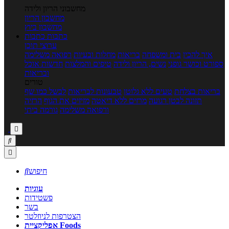
מחשבוני הריון ולידה
מחשבון הריון
מחשבון ביוץ
כתבות
כתבות
ערוצי תוכן
איך להכין
בית ומשפחה
בריאות
מחלות ובעיות
רפואה משלימה
ספורט וכושר גופני
נשים, הריון ולידה
טיפים והמלצות
חדשות אוכל
ובריאות
טורים
בריאות בצלחת
טעים ללא גלוטן
טבעונות לבריאות
לבשל כמו שף
תזונה לבטן רגועה
מרזים ללא דיאטה
מזיזים את הגוף
הרזיה
ורפואה משלימה
גורמה ביתי



חיפוש

עוגיות
פשטידות
בשר
הצטרפות לניוזלטר
אפליקציית Foods