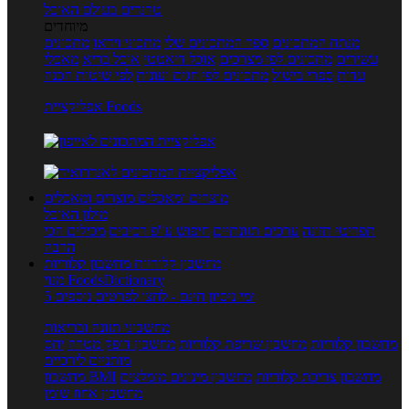
טרנדים בעולם האוכל
מיוחדים
מנתח המתכונים
ספר המתכונים שלי
מתכוני וידאו
מתכונים
עשירים
מתכונים לפי מצרכים
אוכל דיאטטי
אוכל בריא
מאכלי
עדות
ספרי בישול
מתכונים לפי חגים ועונות
לפי שיטות הכנה
אפליקציית Foods
מוצרים ומאכלים
מוצרים ומאכלים
מילון האוכל
תפריטי תזונה
ערכים תזונתיים
חיפוש ע"פ רכיבים
מכילים הכי
הרבה
מחשבון קלוריות
מחשבון קלוריות
מנוי FoodsDictionary
5 ימי ניסיון חינם - לחצו לפרטים נוספים
מחשבוני תזונה ובריאות
מחשבון קלוריות
מחשבון שריפת קלוריות
מחשבון דופק מטרה
יחס
מותניים לירכיים
מחשבון צריכת קלוריות
מחשבון מינונים מומלצים
מחשבון BMI
מחשבון אחוז שומן