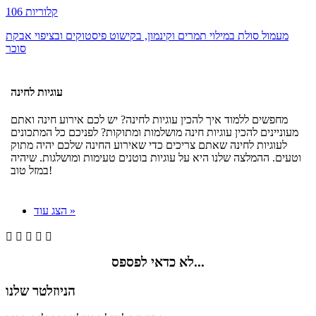
106 קלוריות
מעמול סולת במילוי תמרים וקינמון, בקישוט פיסטוקים ובציפוי אבקת
סוכר
עוגיות לחינה
מחפשים ללמוד איך להכין עוגיות לחינה? יש לכם אירוע חינה ואתם
מעוניינים להכין עוגיות חינה מושלמות ומתוקות? לפניכם כל המתכונים
לעוגיות לחינה שאתם צריכים כדי שאירוע החינה שלכם יהיה מתוק
וטעים. ההמלצה שלנו היא על עוגיות בוטנים טעימות ומושלגות. שיהיה
במזל טוב!
הצג עוד »





לא כדאי לפספס...
הניוזלטר שלנו