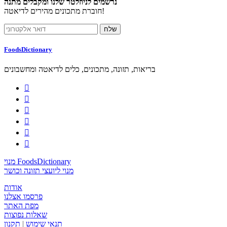
נרשמים לניוזלטר שלנו ומקבלים מתנה
חוברת מתכונים מהירים לדיאטה!
FoodsDictionary
בריאות, תזונה, מתכונים, כלים לדיאטה ומחשבונים






מנוי FoodsDictionary
מנוי ליועצי תזונה וכושר
אודות
פרסמו אצלנו
מפת האתר
שאלות נפוצות
תנאי שימוש
|
תקנון