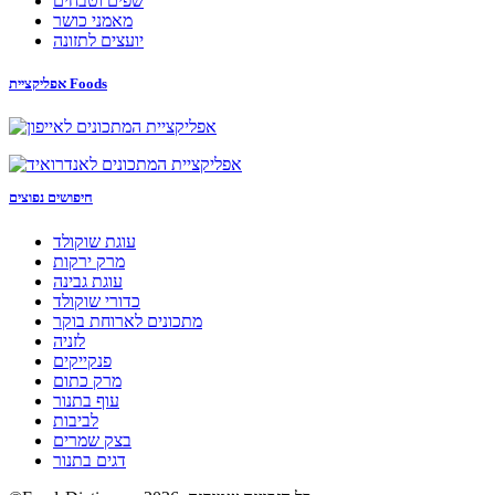
שפים וטבחים
מאמני כושר
יועצים לתזונה
אפליקציית Foods
חיפושים נפוצים
עוגת שוקולד
מרק ירקות
עוגת גבינה
כדורי שוקולד
מתכונים לארוחת בוקר
לזניה
פנקייקים
מרק כתום
עוף בתנור
לביבות
בצק שמרים
דגים בתנור