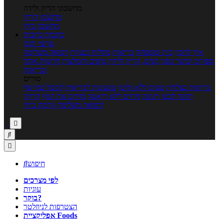
מחשבוני הריון ולידה
מחשבון הריון
מחשבון ביוץ
כתבות
כתבות
ערוצי תוכן
איך להכין
בית ומשפחה
בריאות
מחלות ובעיות
רפואה משלימה
ספורט וכושר גופני
נשים, הריון ולידה
טיפים והמלצות
חדשות אוכל
ובריאות
טורים
בריאות בצלחת
טעים ללא גלוטן
טבעונות לבריאות
לבשל כמו שף
תזונה לבטן רגועה
מרזים ללא דיאטה
מזיזים את הגוף
הרזיה
ורפואה משלימה
גורמה ביתי



חיפוש

לפי מצרכים
עוגיות
בוקר?
הצטרפות לניוזלטר
אפליקציית Foods