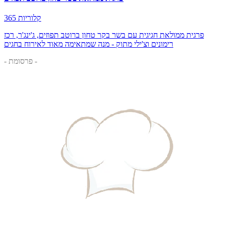
365 קלוריות
פרגית ממולאת חגיגית עם בשר בקר טחון ברוטב תפוזים, ג'ינג'ר, רכז
רימונים וצ'ילי מתוק - מנה שמתאימה מאוד לאירוח בחגים
- פרסומת -