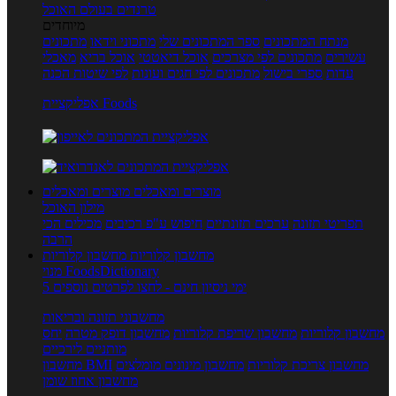
טרנדים בעולם האוכל
מיוחדים
מנתח המתכונים
ספר המתכונים שלי
מתכוני וידאו
מתכונים
עשירים
מתכונים לפי מצרכים
אוכל דיאטטי
אוכל בריא
מאכלי
עדות
ספרי בישול
מתכונים לפי חגים ועונות
לפי שיטות הכנה
אפליקציית Foods
מוצרים ומאכלים
מוצרים ומאכלים
מילון האוכל
תפריטי תזונה
ערכים תזונתיים
חיפוש ע"פ רכיבים
מכילים הכי
הרבה
מחשבון קלוריות
מחשבון קלוריות
מנוי FoodsDictionary
5 ימי ניסיון חינם - לחצו לפרטים נוספים
מחשבוני תזונה ובריאות
מחשבון קלוריות
מחשבון שריפת קלוריות
מחשבון דופק מטרה
יחס
מותניים לירכיים
מחשבון צריכת קלוריות
מחשבון מינונים מומלצים
מחשבון BMI
מחשבון אחוז שומן