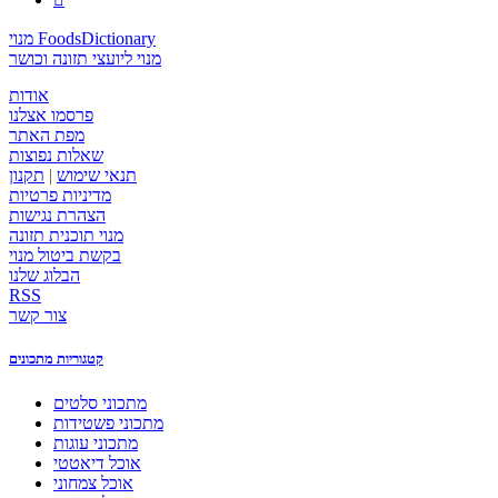
מנוי FoodsDictionary
מנוי ליועצי תזונה וכושר
אודות
פרסמו אצלנו
מפת האתר
שאלות נפוצות
תנאי שימוש
|
תקנון
מדיניות פרטיות
הצהרת נגישות
מנוי תוכנית תזונה
בקשת ביטול מנוי
הבלוג שלנו
RSS
צור קשר
קטגוריות מתכונים
מתכוני סלטים
מתכוני פשטידות
מתכוני עוגות
אוכל דיאטטי
אוכל צמחוני