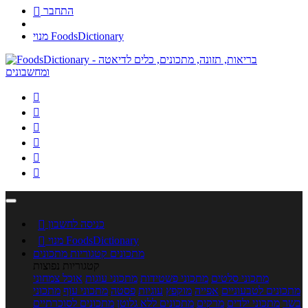
התחבר

מנוי FoodsDictionary






כניסה לחשבון

מנוי FoodsDictionary

מתכונים
קטגוריות מתכונים
קטגוריות נפוצות
מתכוני סלטים
מתכוני פשטידות
מתכוני עוגות
אוכל צמחוני
מתכונים לטבעוניים
אפייה
מוקפץ
עוגיות
פסטה
מתכוני עוף
מתכוני
בשר
מתכוני ילדים
מרקים
מתכונים ללא גלוטן
מתכונים לסוכרתיים