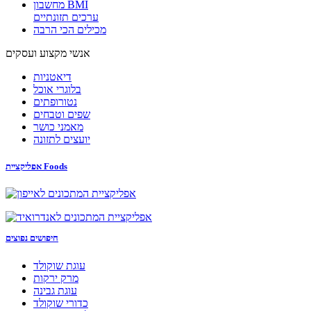
מחשבון BMI
ערכים תזונתיים
מכילים הכי הרבה
אנשי מקצוע ועסקים
דיאטניות
בלוגרי אוכל
נטורופתים
שפים וטבחים
מאמני כושר
יועצים לתזונה
אפליקציית Foods
חיפושים נפוצים
עוגת שוקולד
מרק ירקות
עוגת גבינה
כדורי שוקולד