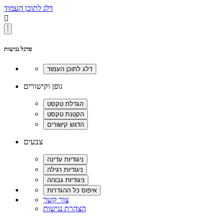
דלג לתוכן העמוד

סרגל נגישות
גופן וקישורים
צבעים
צור קשר
הצהרת נגישות