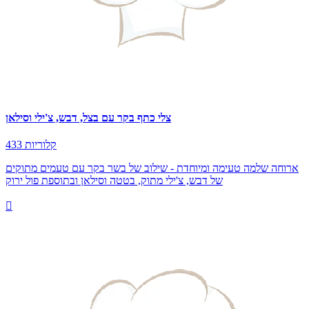
צלי כתף בקר עם בצל, דבש, צ'ילי וסילאן
433 קלוריות
ארוחה שלמה טעימה ומיוחדת - שילוב של בשר בקר עם טעמים מתוקים
של דבש, צ'ילי מתוק, בטטה וסילאן ובתוספת פול ירוק
