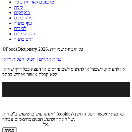
מתכונים לארוחת בוקר
לזניה
פנקייקים
מרק כתום
עוף בתנור
לביבות
בצק שמרים
דגים בתנור
©FoodsDictionary 2026, כל הזכויות שמורות
בניית אתרים
|
תפיקו הפקות וידאו
אין להעתיק, לשכפל או להדפיס לשם פירסום או הפצה בכל דרך שהיא,
ללא קבלת אישור מפורש בכתב
אנחנו עושים שימוש ב"עוגיות" (cookies) על מנת לאפשר תפקוד תקין
של האתר ולהציג תכנים מותאמים עבורך.
.
אל
מדיניות הגנת הפרטיות
סגירה