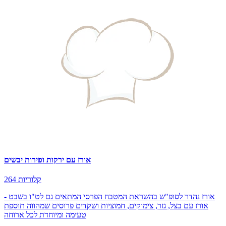
אורז עם ירקות ופירות יבשים
264 קלוריות
אורז נהדר לסופ"ש בהשראת המטבח הפרסי המתאים גם לט"ו בשבט -
אורז עם בצל, גזר, צימוקים, חמוציות ושקדים פרוסים שמהווה תוספת
טעימה ומיוחדת לכל ארוחה