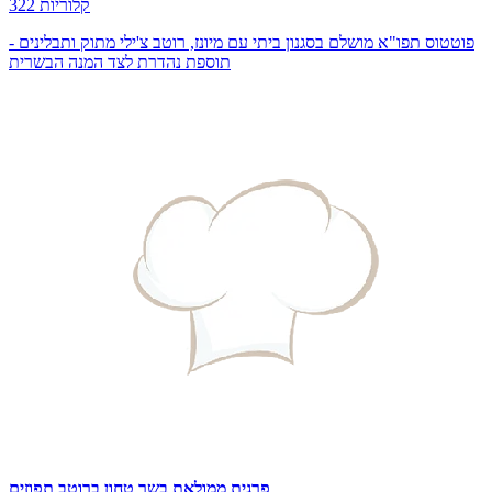
322 קלוריות
פוטטוס תפו"א מושלם בסגנון ביתי עם מיונז, רוטב צ'ילי מתוק ותבלינים -
תוספת נהדרת לצד המנה הבשרית
פרגית ממולאת בשר טחון ברוטב תפוזים