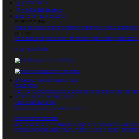
כניסה לחשבון

מנוי FoodsDictionary

מתכונים
קטגוריות מתכונים
קטגוריות נפוצות
קים
מתכונים ללא גלוטן
מתכונים לסוכרתיים
טרנדים בעולם האוכל
מיוחדים
מאכלי עדות
ספרי בישול
מתכונים לפי חגים ועונות
לפי שיטות הכנה
אפליקציית Foods
מוצרים ומאכלים
מוצרים ומאכלים
מילון האוכל
פריטי תזונה
ערכים תזונתיים
חיפוש ע"פ רכיבים
מכילים הכי הרבה
מחשבון קלוריות
מחשבון קלוריות
מנוי FoodsDictionary
5 ימי ניסיון חינם - לחצו לפרטים נוספים
מחשבוני תזונה ובריאות
ת
מחשבון שריפת קלוריות
מחשבון דופק מטרה
יחס מותניים לירכיים
 קלוריות
מחשבון מינונים מומלצים
מחשבון אחוז שומן
מחשבון BMI