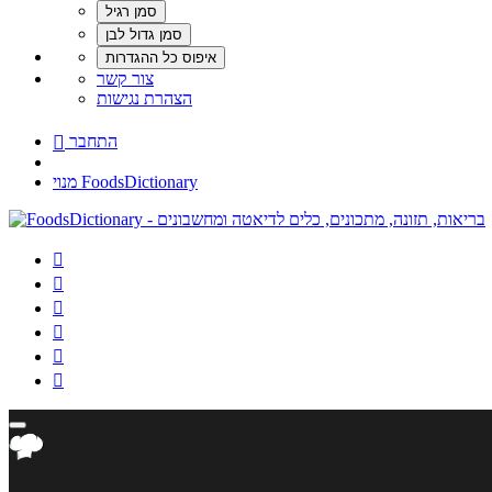
צור קשר
הצהרת נגישות
התחבר

מנוי FoodsDictionary





