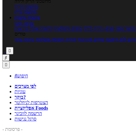
מחשבוני הריון ולידה
מחשבון הריון
מחשבון ביוץ
כתבות
כתבות
ערוצי תוכן
כושר גופני
נשים, הריון ולידה
טיפים והמלצות
חדשות אוכל ובריאות
טורים
זים ללא דיאטה
מזיזים את הגוף
הרזיה ורפואה משלימה
גורמה ביתי



חיפוש

לפי מצרכים
עוגיות
בוקר?
הצטרפות לניוזלטר
אפליקציית Foods
הרשמה לוובינר
סרגל נגישות
- פרסומת -