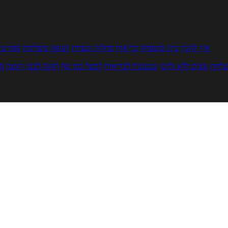
איך להכין
בית ומשפחה
בריאות
מחלות ובעיות
רפואה משלימה
ספורט ו
צלחת
טעים ללא גלוטן
טבעונות לבריאות
לבשל כמו שף
תזונה לבטן רגועה
מר