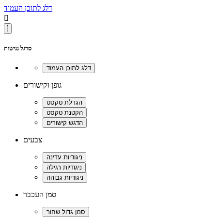
דלג לתוכן העמוד

סרגל נגישות
גופן וקישורים
צבעים
סמן העכבר