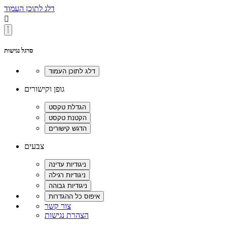
דלג לתוכן העמוד

סרגל נגישות
גופן וקישורים
צבעים
צור קשר
הצהרת נגישות