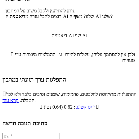
ניתן להתייעץ ולקבל משוב על המתכון.
ה-AI שלנו?
ה-AI שלנו? מ
שף
רוצים לקבל עזרה מ
דיאטנית
שף AI
דיאטנית AI
ולכן אין להסתמך עליהן, עלולות להיות
ההמלצות מיוצרות ע"י

AI
טעויות
התפלגות ערך תזונתי במתכון
התפלגות ערך תזונתי במתכון

ההתפלגות מתייחסת לחלבונים, פחמימות, שומנים וסיבים בלבד ולא לכל
סיבים
.
הטבלה.
קרא עוד
פחמימות
חלבונים
שומנים
תזונתיים

: 0.62 (0.64 נטו)
יחס קטוגני

1.1%
38%
16.6%
44.3%
כתיבת תגובה חדשה