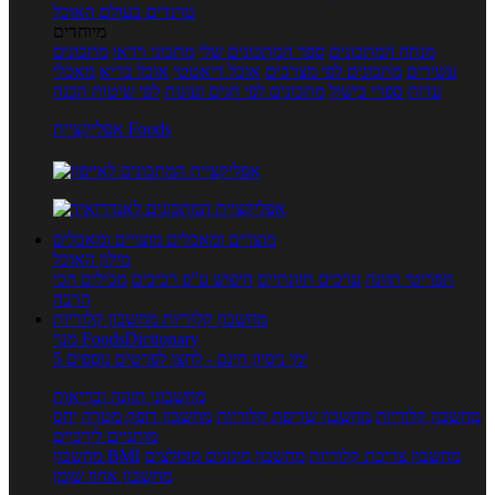
טרנדים בעולם האוכל
מיוחדים
מנתח המתכונים
ספר המתכונים שלי
מתכוני וידאו
מתכונים
עשירים
מתכונים לפי מצרכים
אוכל דיאטטי
אוכל בריא
מאכלי
עדות
ספרי בישול
מתכונים לפי חגים ועונות
לפי שיטות הכנה
אפליקציית Foods
מוצרים ומאכלים
מוצרים ומאכלים
מילון האוכל
תפריטי תזונה
ערכים תזונתיים
חיפוש ע"פ רכיבים
מכילים הכי
הרבה
מחשבון קלוריות
מחשבון קלוריות
מנוי FoodsDictionary
5 ימי ניסיון חינם - לחצו לפרטים נוספים
מחשבוני תזונה ובריאות
מחשבון קלוריות
מחשבון שריפת קלוריות
מחשבון דופק מטרה
יחס
מותניים לירכיים
מחשבון צריכת קלוריות
מחשבון מינונים מומלצים
מחשבון BMI
מחשבון אחוז שומן