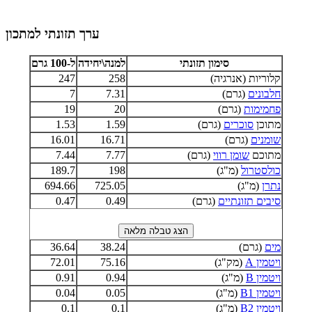
ערך תזונתי למתכון
סימון תזונתי
למנה\יחידה
ל-100 גרם
קלוריות (אנרגיה)
258
247
חלבונים
(גרם)
7.31
7
פחמימות
(גרם)
20
19
מתוכן
סוכרים
(גרם)
1.59
1.53
שומנים
(גרם)
16.71
16.01
מתוכם
שומן רווי
(גרם)
7.77
7.44
כולסטרול
(מ"ג)
198
189.7
נתרן
(מ"ג)
725.05
694.66
סיבים תזונתיים
(גרם)
0.49
0.47
מים
(גרם)
38.24
36.64
ויטמין A
(מק"ג)
75.16
72.01
ויטמין B
(מ"ג)
0.94
0.91
ויטמין B1
(מ"ג)
0.05
0.04
ויטמין B2
(מ"ג)
0.1
0.1