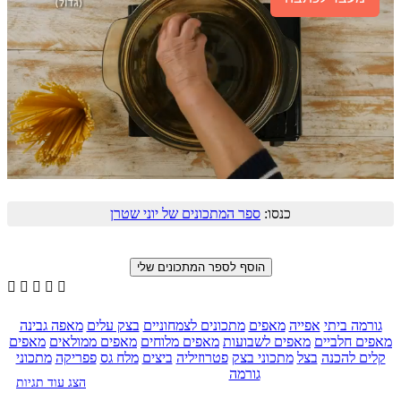
כנסו:
ספר המתכונים של יוני שטרן





גורמה ביתי
אפייה
מאפים
מתכונים לצמחוניים
בצק עלים
מאפה גבינה
מאפים חלביים
מאפים לשבועות
מאפים מלוחים
מאפים ממולאים
מאפים
קלים להכנה
בצל
מתכוני בצק
פטרוזיליה
ביצים
מלח גס
פפריקה
מתכוני
גורמה
הצג עוד תגיות