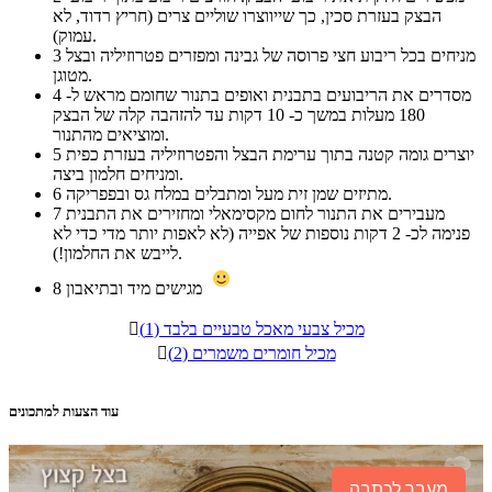
הבצק בעזרת סכין, כך שייווצרו שוליים צרים (חריץ רדוד, לא
עמוק).
מניחים בכל ריבוע חצי פרוסה של גבינה ומפזרים פטרוזיליה ובצל
3
מטוגן.
מסדרים את הריבועים בתבנית ואופים בתנור שחומם מראש ל-
4
180 מעלות במשך כ- 10 דקות עד להזהבה קלה של הבצק
ומוציאים מהתנור.
יוצרים גומה קטנה בתוך ערימת הבצל והפטרוזיליה בעזרת כפית
5
ומניחים חלמון ביצה.
מתיזים שמן זית מעל ומתבלים במלח גס ובפפריקה.
6
מעבירים את התנור לחום מקסימאלי ומחזירים את התבנית
7
פנימה לכ- 2 דקות נוספות של אפייה (לא לאפות יותר מדי כדי לא
לייבש את החלמון!).
מגישים מיד ובתיאבון
8
מכיל צבעי מאכל טבעיים בלבד (1)

מכיל חומרים משמרים (2)

עוד הצעות למתכונים
מעבר לכתבה