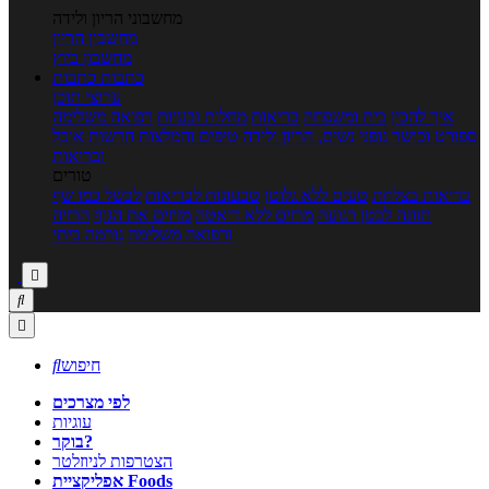
מחשבוני הריון ולידה
מחשבון הריון
מחשבון ביוץ
כתבות
כתבות
ערוצי תוכן
איך להכין
בית ומשפחה
בריאות
מחלות ובעיות
רפואה משלימה
ספורט וכושר גופני
נשים, הריון ולידה
טיפים והמלצות
חדשות אוכל
ובריאות
טורים
בריאות בצלחת
טעים ללא גלוטן
טבעונות לבריאות
לבשל כמו שף
תזונה לבטן רגועה
מרזים ללא דיאטה
מזיזים את הגוף
הרזיה
ורפואה משלימה
גורמה ביתי



חיפוש

לפי מצרכים
עוגיות
בוקר?
הצטרפות לניוזלטר
אפליקציית Foods