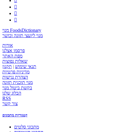




מנוי FoodsDictionary
מנוי ליועצי תזונה וכושר
אודות
פרסמו אצלנו
מפת האתר
שאלות נפוצות
תנאי שימוש
|
תקנון
מדיניות פרטיות
הצהרת נגישות
מנוי תוכנית תזונה
בקשת ביטול מנוי
הבלוג שלנו
RSS
צור קשר
קטגוריות מתכונים
מתכוני סלטים