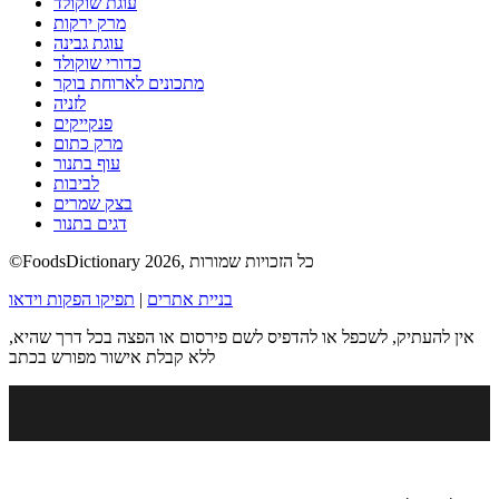
עוגת שוקולד
מרק ירקות
עוגת גבינה
כדורי שוקולד
מתכונים לארוחת בוקר
לזניה
פנקייקים
מרק כתום
עוף בתנור
לביבות
בצק שמרים
דגים בתנור
©FoodsDictionary 2026, כל הזכויות שמורות
בניית אתרים
|
תפיקו הפקות וידאו
אין להעתיק, לשכפל או להדפיס לשם פירסום או הפצה בכל דרך שהיא,
ללא קבלת אישור מפורש בכתב