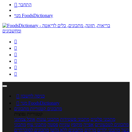
התחבר

מנוי FoodsDictionary






כניסה לחשבון

מנוי FoodsDictionary

מתכונים
קטגוריות מתכונים
קטגוריות נפוצות
מתכוני סלטים
מתכוני פשטידות
מתכוני עוגות
אוכל צמחוני
מתכונים לטבעוניים
אפייה
מוקפץ
עוגיות
פסטה
מתכוני עוף
מתכוני
בשר
מתכוני ילדים
מרקים
מתכונים ללא גלוטן
מתכונים לסוכרתיים