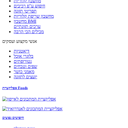
מחשבון קלוריות
חיפוש ע"פ רכיבים
תפריטי תזונה
מחשבון שריפת קלוריות
מחשבון BMI
ערכים תזונתיים
מכילים הכי הרבה
אנשי מקצוע ועסקים
דיאטניות
בלוגרי אוכל
נטורופתים
שפים וטבחים
מאמני כושר
יועצים לתזונה
אפליקציית Foods
חיפושים נפוצים