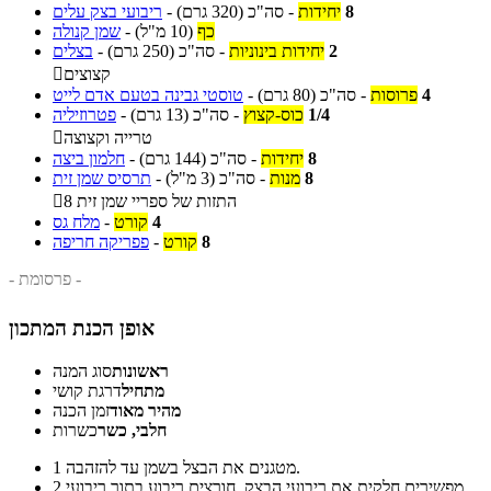
8
יחידות
-
סה"כ
(320 גרם)
-
ריבועי בצק עלים
כף
(10 מ"ל)
-
שמן קנולה
2
יחידות בינוניות
-
סה"כ
(250 גרם)
-
בצלים
קצוצים

4
פרוסות
-
סה"כ
(80 גרם)
-
טוסטי גבינה בטעם אדם לייט
1/4
כוס-קצוץ
-
סה"כ
(13 גרם)
-
פטרוזיליה
טרייה וקצוצה

8
יחידות
-
סה"כ
(144 גרם)
-
חלמון ביצה
8
מנות
-
סה"כ
(3 מ"ל)
-
תרסיס שמן זית
8 התזות של ספריי שמן זית

4
קורט
-
מלח גס
8
קורט
-
פפריקה חריפה
- פרסומת -
אופן הכנת המתכון
ראשונות
סוג המנה
מתחיל
דרגת קושי
מהיר מאוד
זמן הכנה
חלבי, כשר
כשרות
מטגנים את הבצל בשמן עד להזהבה.
1
מפשירים חלקית את ריבועי הבצק. חורצים ריבוע בתוך ריבועי
2