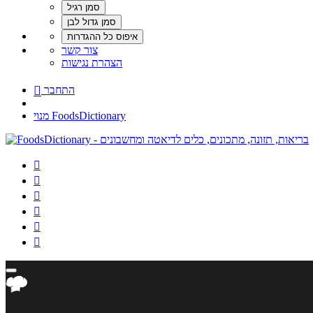
צור קשר
הצהרת נגישות
התחבר

מנוי FoodsDictionary





