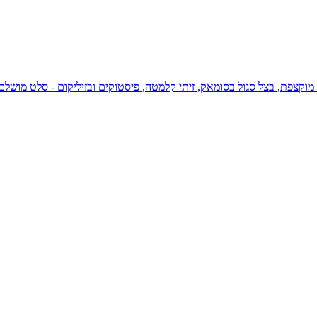
רית מוקצפת, בצל סגול בסומאק, זיתי קלמטה, פיסטוקים ובזיליקום - סלט מ