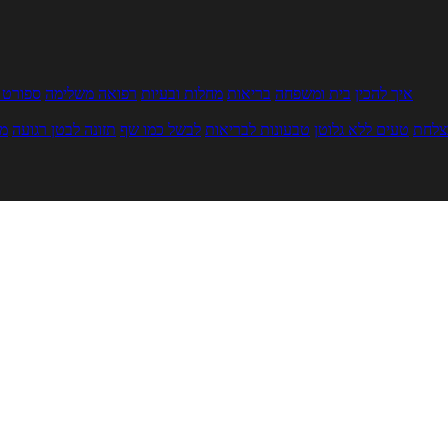
איך להכין
בית ומשפחה
בריאות
מחלות ובעיות
רפואה משלימה
ספורט ו
צלחת
טעים ללא גלוטן
טבעונות לבריאות
לבשל כמו שף
תזונה לבטן רגועה
מר