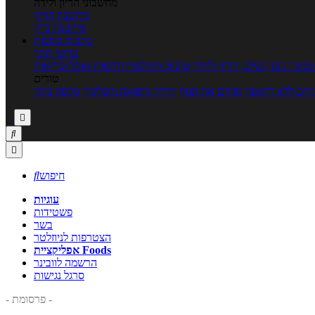
מחשבוני הריון ולידה
מחשבון הריון
מחשבון ביוץ
כתבות
כתבות
ערוצי תוכן
כושר גופני
נשים, הריון ולידה
טיפים והמלצות
חדשות אוכל ובריאות
טורים
זים ללא דיאטה
מזיזים את הגוף
הרזיה ורפואה משלימה
גורמה ביתי



חיפוש

עוגיות
פשטידות
בשר
הצטרפות לניוזלטר
אפליקציית Foods
הרשמה לוובינר
סרגל נגישות
- פרסומת -