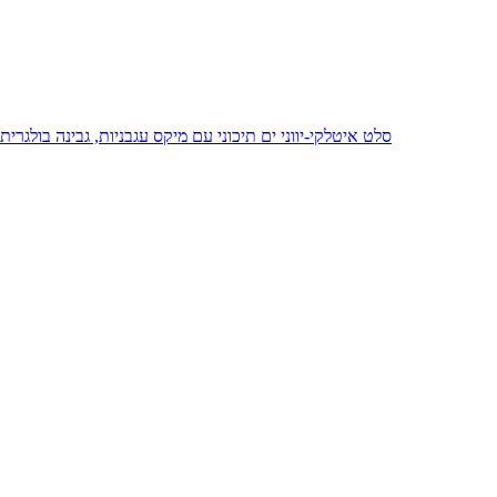
סלט איטלקי-יווני ים תיכוני עם מיקס עגבניות, גבינה בולג