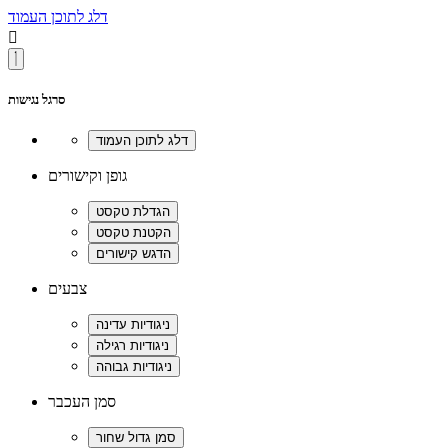
דלג לתוכן העמוד

סרגל נגישות
גופן וקישורים
צבעים
סמן העכבר