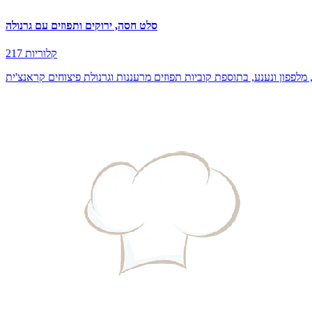
סלט חסה, ירוקים ותפוזים עם גרנולה
217 קלוריות
מלפפון ונענע, בתוספת קוביות תפוזים מרעננות וגרנולת פיצוחים קראנצ'ית