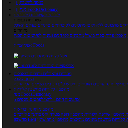
כניסה לחשבון

מנוי FoodsDictionary

מתכונים
קטגוריות מתכונים
קטגוריות נפוצות
קים
מתכונים ללא גלוטן
מתכונים לסוכרתיים
טרנדים בעולם האוכל
מיוחדים
מאכלי עדות
ספרי בישול
מתכונים לפי חגים ועונות
לפי שיטות הכנה
אפליקציית Foods
מוצרים ומאכלים
מוצרים ומאכלים
מילון האוכל
פריטי תזונה
ערכים תזונתיים
חיפוש ע"פ רכיבים
מכילים הכי הרבה
מחשבון קלוריות
מחשבון קלוריות
מנוי FoodsDictionary
5 ימי ניסיון חינם - לחצו לפרטים נוספים
מחשבוני תזונה ובריאות
ת
מחשבון שריפת קלוריות
מחשבון דופק מטרה
יחס מותניים לירכיים
 קלוריות
מחשבון מינונים מומלצים
מחשבון אחוז שומן
מחשבון BMI