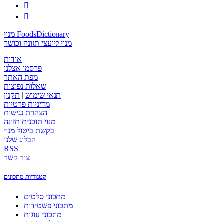


מנוי FoodsDictionary
מנוי ליועצי תזונה וכושר
אודות
פרסמו אצלנו
מפת האתר
שאלות נפוצות
תנאי שימוש
|
תקנון
מדיניות פרטיות
הצהרת נגישות
מנוי תוכנית תזונה
בקשת ביטול מנוי
הבלוג שלנו
RSS
צור קשר
קטגוריות מתכונים
מתכוני סלטים
מתכוני פשטידות
מתכוני עוגות