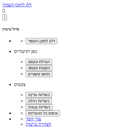
דלג לתוכן העמוד

סרגל נגישות
גופן וקישורים
צבעים
צור קשר
הצהרת נגישות