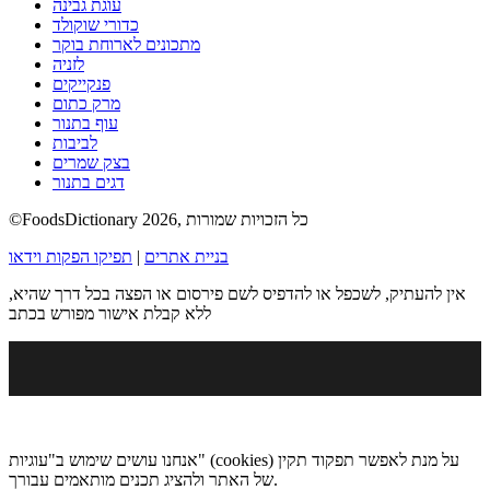
עוגת גבינה
כדורי שוקולד
מתכונים לארוחת בוקר
לזניה
פנקייקים
מרק כתום
עוף בתנור
לביבות
בצק שמרים
דגים בתנור
©FoodsDictionary 2026, כל הזכויות שמורות
בניית אתרים
|
תפיקו הפקות וידאו
אין להעתיק, לשכפל או להדפיס לשם פירסום או הפצה בכל דרך שהיא,
ללא קבלת אישור מפורש בכתב
אנחנו עושים שימוש ב"עוגיות" (cookies) על מנת לאפשר תפקוד תקין
של האתר ולהציג תכנים מותאמים עבורך.