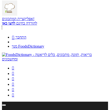
אפליקציית המתכונים!
להורדה בחינם
לחצו כאן
התחבר

מנוי FoodsDictionary





