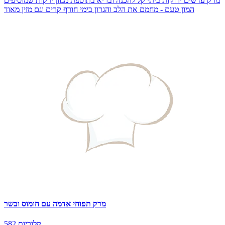
מרק עדשים ירוקות ביתי קל להכנה ובריא בתוספת מגוון ירקות שמוסיפים
המון טעם - מחמם את הלב והגרון בימי חורף קרים וגם מזין מאוד
מרק תפוחי אדמה עם חומוס ובשר
582 קלוריות