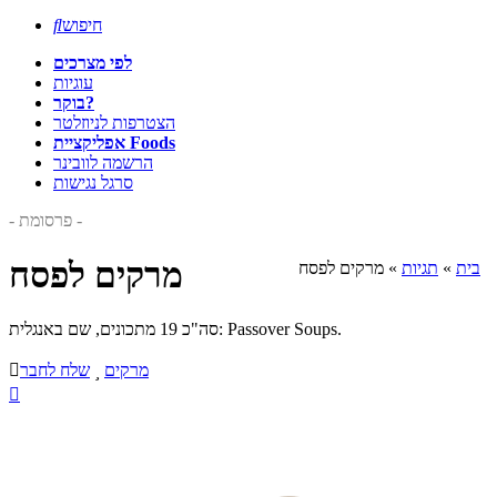
חיפוש

לפי מצרכים
עוגיות
בוקר?
הצטרפות לניוזלטר
אפליקציית Foods
הרשמה לוובינר
סרגל נגישות
- פרסומת -
מרקים לפסח
בית
»
תגיות
»
מרקים לפסח
סה"כ 19 מתכונים, שם באנגלית: Passover Soups.
מרקים

שלח לחבר

