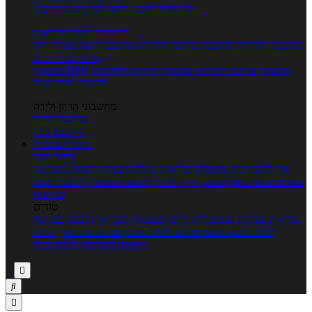
5 ימי ניסיון חינם - לחצו לפרטים נוספים
מחשבוני תזונה ובריאות
מחשבון קלוריות
מחשבון שריפת קלוריות
מחשבון דופק מטרה
יחס
מותניים לירכיים
מחשבון צריכת קלוריות
מחשבון מינונים מומלצים
מחשבון BMI
מחשבון אחוז שומן
מחשבוני הריון ולידה
מחשבון הריון
מחשבון ביוץ
כתבות
כתבות
ערוצי תוכן
איך להכין
בית ומשפחה
בריאות
מחלות ובעיות
רפואה משלימה
ספורט וכושר גופני
נשים, הריון ולידה
טיפים והמלצות
חדשות אוכל
ובריאות
טורים
בריאות בצלחת
טעים ללא גלוטן
טבעונות לבריאות
לבשל כמו שף
תזונה לבטן רגועה
מרזים ללא דיאטה
מזיזים את הגוף
הרזיה
ורפואה משלימה
גורמה ביתי


