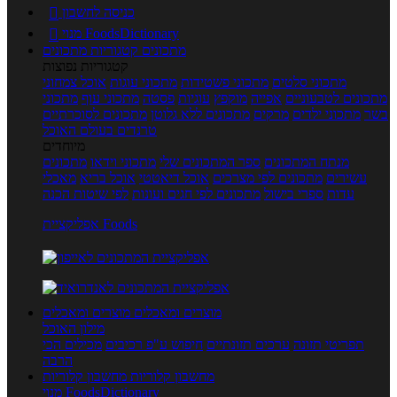
כניסה לחשבון

מנוי FoodsDictionary

מתכונים
קטגוריות מתכונים
קטגוריות נפוצות
מתכוני סלטים
מתכוני פשטידות
מתכוני עוגות
אוכל צמחוני
מתכונים לטבעוניים
אפייה
מוקפץ
עוגיות
פסטה
מתכוני עוף
מתכוני
בשר
מתכוני ילדים
מרקים
מתכונים ללא גלוטן
מתכונים לסוכרתיים
טרנדים בעולם האוכל
מיוחדים
מנתח המתכונים
ספר המתכונים שלי
מתכוני וידאו
מתכונים
עשירים
מתכונים לפי מצרכים
אוכל דיאטטי
אוכל בריא
מאכלי
עדות
ספרי בישול
מתכונים לפי חגים ועונות
לפי שיטות הכנה
אפליקציית Foods
מוצרים ומאכלים
מוצרים ומאכלים
מילון האוכל
תפריטי תזונה
ערכים תזונתיים
חיפוש ע"פ רכיבים
מכילים הכי
הרבה
מחשבון קלוריות
מחשבון קלוריות
מנוי FoodsDictionary