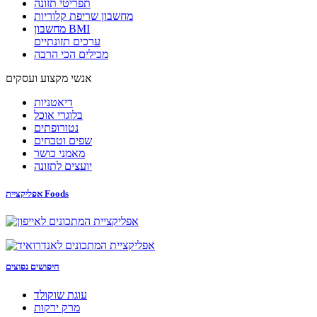
תפריטי תזונה
מחשבון שריפת קלוריות
מחשבון BMI
ערכים תזונתיים
מכילים הכי הרבה
אנשי מקצוע ועסקים
דיאטניות
בלוגרי אוכל
נטורופתים
שפים וטבחים
מאמני כושר
יועצים לתזונה
אפליקציית Foods
חיפושים נפוצים
עוגת שוקולד
מרק ירקות