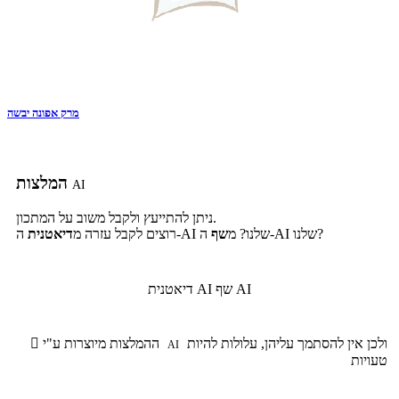
מרק אפונה יבשה
המלצות
AI
ניתן להתייעץ ולקבל משוב על המתכון.
ה-AI שלנו?
ה-AI שלנו? מ
שף
רוצים לקבל עזרה מ
דיאטנית
שף AI
דיאטנית AI
ולכן אין להסתמך עליהן, עלולות להיות
ההמלצות מיוצרות ע"י

AI
טעויות