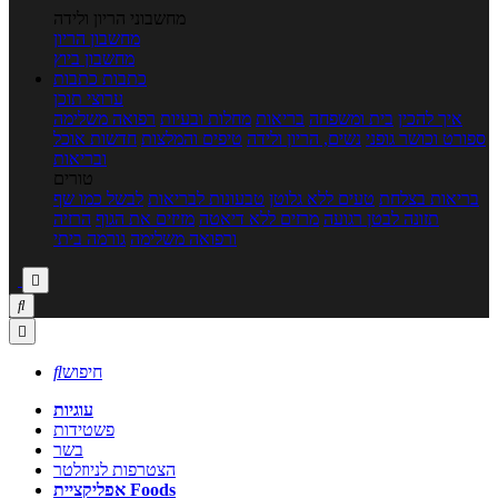
מחשבוני הריון ולידה
מחשבון הריון
מחשבון ביוץ
כתבות
כתבות
ערוצי תוכן
איך להכין
בית ומשפחה
בריאות
מחלות ובעיות
רפואה משלימה
ספורט וכושר גופני
נשים, הריון ולידה
טיפים והמלצות
חדשות אוכל
ובריאות
טורים
בריאות בצלחת
טעים ללא גלוטן
טבעונות לבריאות
לבשל כמו שף
תזונה לבטן רגועה
מרזים ללא דיאטה
מזיזים את הגוף
הרזיה
ורפואה משלימה
גורמה ביתי



חיפוש

עוגיות
פשטידות
בשר
הצטרפות לניוזלטר
אפליקציית Foods