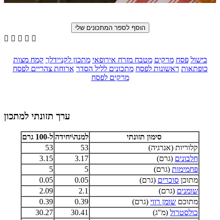





בישול
פסח
מרקים
מטבח מזרח אירופאי
מתכון לקניידלך
קמח מצות
כופתאות
ראשונות לפסח
מתכונים לליל הסדר
ארוחת צהריים לפסח
מרקים לפסח
ערך תזונתי למתכון
סימון תזונתי
למנה\יחידה
ל-100 גרם
קלוריות (אנרגיה)
53
53
חלבונים
(גרם)
3.17
3.15
פחמימות
(גרם)
5
5
מתוכן
סוכרים
(גרם)
0.05
0.05
שומנים
(גרם)
2.1
2.09
מתוכם
שומן רווי
(גרם)
0.39
0.39
כולסטרול
(מ"ג)
30.41
30.27