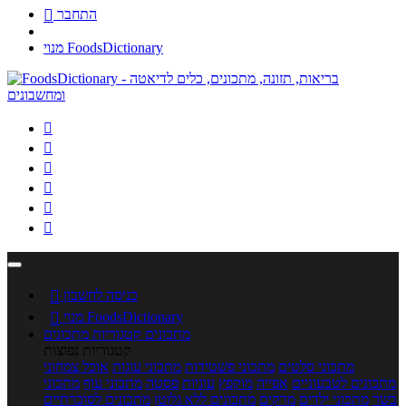
התחבר

מנוי FoodsDictionary






כניסה לחשבון

מנוי FoodsDictionary

מתכונים
קטגוריות מתכונים
קטגוריות נפוצות
מתכוני סלטים
מתכוני פשטידות
מתכוני עוגות
אוכל צמחוני
מתכונים לטבעוניים
אפייה
מוקפץ
עוגיות
פסטה
מתכוני עוף
מתכוני
בשר
מתכוני ילדים
מרקים
מתכונים ללא גלוטן
מתכונים לסוכרתיים