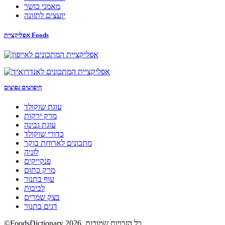
מאמני כושר
יועצים לתזונה
אפליקציית Foods
חיפושים נפוצים
עוגת שוקולד
מרק ירקות
עוגת גבינה
כדורי שוקולד
מתכונים לארוחת בוקר
לזניה
פנקייקים
מרק כתום
עוף בתנור
לביבות
בצק שמרים
דגים בתנור
©FoodsDictionary 2026, כל הזכויות שמורות