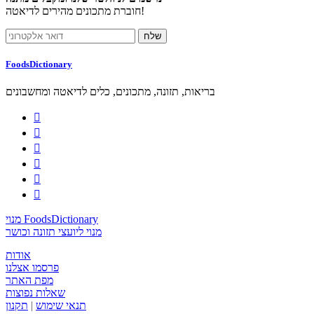
חוברת מתכונים מהירים לדיאטה!
FoodsDictionary
בריאות, תזונה, מתכונים, כלים לדיאטה ומחשבונים






מנוי FoodsDictionary
מנוי ליועצי תזונה וכושר
אודות
פרסמו אצלנו
מפת האתר
שאלות נפוצות
תנאי שימוש
|
תקנון