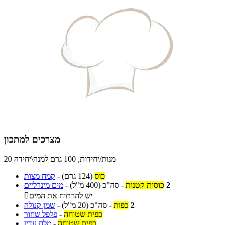
מצרכים למתכון
20 מנות/יחידות, 100 גרם למנה\יחידה
כוס
(124 גרם)
-
קמח מצות
2
כוסות קטנות
-
סה"כ
(400 מ"ל)
-
מים מינרליים
יש להרתיח את המים

2
כפות
-
סה"כ
(20 מ"ל)
-
שמן קנולה
כפית שטוחה
-
פלפל שחור
כפית שטוחה
-
מלח עדין