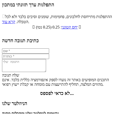
התפלגות ערך תזונתי במתכון
התפלגות ערך תזונתי במתכון

ההתפלגות מתייחסת לחלבונים, פחמימות, שומנים וסיבים בלבד ולא לכל
סיבים
.
הטבלה.
קרא עוד
פחמימות
חלבונים
שומנים
תזונתיים

: 0.25 (0.25 נטו)
יחס קטוגני

0.3%
20.1%
30.4%
49.2%
כתיבת תגובה חדשה
שלח תגובה
התכנים המופיעים באתר זה נועדו לספק אינפורמציה כללית בלבד. אינם
מהווים המלצה, תחליף להתייעצות עם מומחה או קבלת ייעוץ רפואי.
לא כדאי לפספס...
הניוזלטר שלנו
נרשמים לניוזלטר שלנו ומקבלים מתנה