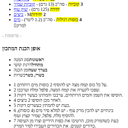
3
קוביות
-
סה"כ
(13 גרם)
-
קוביות שמיר
יחידה
(125 גרם)
-
שוק עוף
2
יחידות
M
-
ביצים
4
כוסות רגילות
-
סה"כ
(1.2 ליטר)
-
מים
למרק

- פרסומת -
אופן הכנת המתכון
ראשונות
סוג המנה
מתחיל
דרגת קושי
בערך שעה
זמן הכנה
בשרי, כשר
כשרות
על כל כוס קמח מצה יש להוסיף 2 כוסות מים רותחים.
1
שפכו לקערה את קמח המצה, פלפל ומלח וערבבו.
2
הוסיפו את השמן והמים הרותחים, ערבבו והמתינו כעשר דקות.
3
לאחר מכן הוסיפו 2 ביצים.
4
כעת יש להמתין כעשרים דקות.
5
בינתיים יש להכין מרק עוף - יש למלא סיר מים (4 כוסות),
6
להוסיף מלח, פלפל, שמיר קצוץ ועוף.
כעת כשהמרק מוכן, הרטיבו את כפות הידיים וצרו מן העיסה
7
כדורים קטנים. את הכדורים העבירו לסיר המרק.