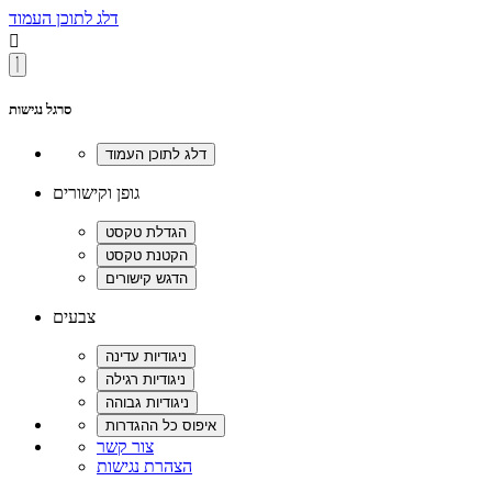
דלג לתוכן העמוד

סרגל נגישות
גופן וקישורים
צבעים
צור קשר
הצהרת נגישות