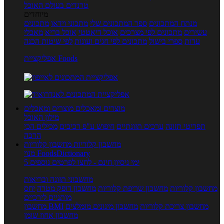
טרנדים בעולם האוכל
מיוחדים
מנתח המתכונים
ספר המתכונים שלי
מתכוני וידאו
מתכונים
עשירים
מתכונים לפי מצרכים
אוכל דיאטטי
אוכל בריא
מאכלי
עדות
ספרי בישול
מתכונים לפי חגים ועונות
לפי שיטות הכנה
אפליקציית Foods
מוצרים ומאכלים
מוצרים ומאכלים
מילון האוכל
תפריטי תזונה
ערכים תזונתיים
חיפוש ע"פ רכיבים
מכילים הכי
הרבה
מחשבון קלוריות
מחשבון קלוריות
מנוי FoodsDictionary
5 ימי ניסיון חינם - לחצו לפרטים נוספים
מחשבוני תזונה ובריאות
מחשבון קלוריות
מחשבון שריפת קלוריות
מחשבון דופק מטרה
יחס
מותניים לירכיים
מחשבון צריכת קלוריות
מחשבון מינונים מומלצים
מחשבון BMI
מחשבון אחוז שומן