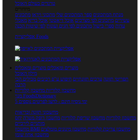
טרנדים בעולם האוכל
מיוחדים
מנתח המתכונים
ספר המתכונים שלי
מתכוני וידאו
מתכונים
עשירים
מתכונים לפי מצרכים
אוכל דיאטטי
אוכל בריא
מאכלי
עדות
ספרי בישול
מתכונים לפי חגים ועונות
לפי שיטות הכנה
אפליקציית Foods
מוצרים ומאכלים
מוצרים ומאכלים
מילון האוכל
תפריטי תזונה
ערכים תזונתיים
חיפוש ע"פ רכיבים
מכילים הכי
הרבה
מחשבון קלוריות
מחשבון קלוריות
מנוי FoodsDictionary
5 ימי ניסיון חינם - לחצו לפרטים נוספים
מחשבוני תזונה ובריאות
מחשבון קלוריות
מחשבון שריפת קלוריות
מחשבון דופק מטרה
יחס
מותניים לירכיים
מחשבון צריכת קלוריות
מחשבון מינונים מומלצים
מחשבון BMI
מחשבון אחוז שומן