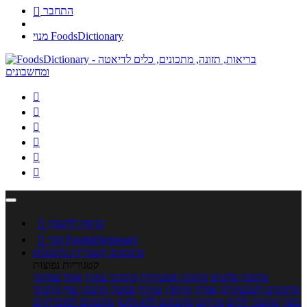
התחבר

מנוי FoodsDictionary






כניסה לחשבון

מנוי FoodsDictionary

מתכונים
קטגוריות מתכונים
קטגוריות נפוצות
מתכוני סלטים
מתכוני פשטידות
מתכוני עוגות
אוכל צמחוני
מתכונים לטבעוניים
אפייה
מוקפץ
עוגיות
פסטה
מתכוני עוף
מתכוני
בשר
מתכוני ילדים
מרקים
מתכונים ללא גלוטן
מתכונים לסוכרתיים