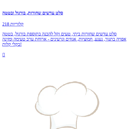
סלט עדשים שחורות, בורגול ובטטה
218 קלוריות
סלט עדשים שחורות ביתי, טעים וקל להכנה בתוספת בורגול, בטטה
אפויה בתנור, נענע, חמוציות, אגוזים וגרעינים - ארוחת ערב טעימה ומזינה
בקלי קלות!
