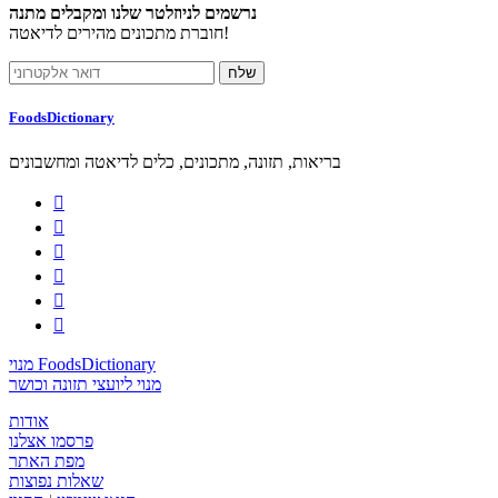
נרשמים לניוזלטר שלנו ומקבלים מתנה
חוברת מתכונים מהירים לדיאטה!
FoodsDictionary
בריאות, תזונה, מתכונים, כלים לדיאטה ומחשבונים






מנוי FoodsDictionary
מנוי ליועצי תזונה וכושר
אודות
פרסמו אצלנו
מפת האתר
שאלות נפוצות