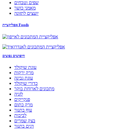
שפים וטבחים
מאמני כושר
יועצים לתזונה
אפליקציית Foods
חיפושים נפוצים
עוגת שוקולד
מרק ירקות
עוגת גבינה
כדורי שוקולד
מתכונים לארוחת בוקר
לזניה
פנקייקים
מרק כתום
עוף בתנור
לביבות
בצק שמרים
דגים בתנור