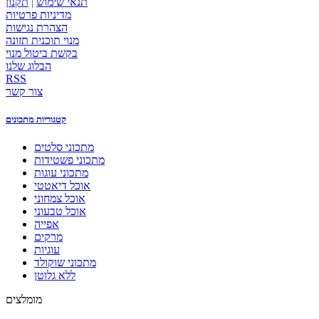
תנאי שימוש
|
תקנון
מדיניות פרטיות
הצהרת נגישות
מנוי תוכנית תזונה
בקשת ביטול מנוי
הבלוג שלנו
RSS
צור קשר
קטגוריות מתכונים
מתכוני סלטים
מתכוני פשטידות
מתכוני עוגות
אוכל דיאטטי
אוכל צמחוני
אוכל טבעוני
אפייה
מרקים
עוגיות
מתכוני שוקולד
ללא גלוטן
מומלצים