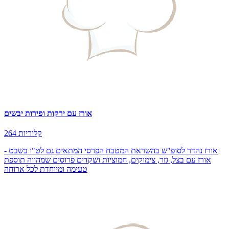
אורז עם ירקות ופירות יבשים
264 קלוריות
אורז נהדר לסופ"ש בהשראת המטבח הפרסי המתאים גם לט"ו בשבט -
אורז עם בצל, גזר, צימוקים, חמוציות ושקדים פרוסים שמהווה תוספת
טעימה ומיוחדת לכל ארוחה