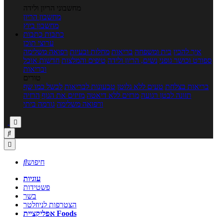
מחשבוני הריון ולידה
מחשבון הריון
מחשבון ביוץ
כתבות
כתבות
ערוצי תוכן
איך להכין
בית ומשפחה
בריאות
מחלות ובעיות
רפואה משלימה
ספורט וכושר גופני
נשים, הריון ולידה
טיפים והמלצות
חדשות אוכל
ובריאות
טורים
בריאות בצלחת
טעים ללא גלוטן
טבעונות לבריאות
לבשל כמו שף
תזונה לבטן רגועה
מרזים ללא דיאטה
מזיזים את הגוף
הרזיה
ורפואה משלימה
גורמה ביתי



חיפוש

עוגיות
פשטידות
בשר
הצטרפות לניוזלטר
אפליקציית Foods