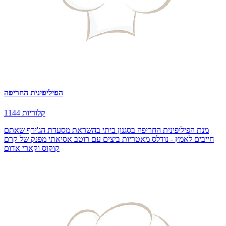
הפיליפינית החריפה
1144 קלוריות
מנת הפיליפינית החריפה בסגנון ביתי בהשראת מסעדת הג'ירף שאתם
חייבים לאמץ - נודלס מאטריות ביצים עם רוטב אסיאתי מפנק של קרם
קוקוס וקארי אדום