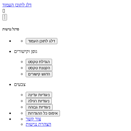
דלג לתוכן העמוד

סרגל נגישות
גופן וקישורים
צבעים
צור קשר
הצהרת נגישות