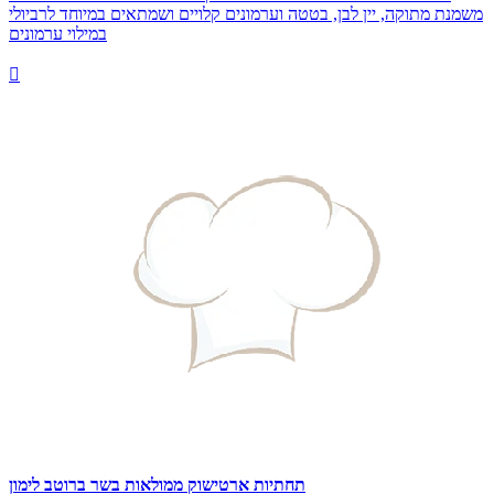
משמנת מתוקה, יין לבן, בטטה וערמונים קלויים ושמתאים במיוחד לרביולי
במילוי ערמונים

תחתיות ארטישוק ממולאות בשר ברוטב לימון