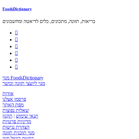
FoodsDictionary
בריאות, תזונה, מתכונים, כלים לדיאטה ומחשבונים






מנוי FoodsDictionary
מנוי ליועצי תזונה וכושר
אודות
פרסמו אצלנו
מפת האתר
שאלות נפוצות
תנאי שימוש
|
תקנון
מדיניות פרטיות
הצהרת נגישות
מנוי תוכנית תזונה
בקשת ביטול מנוי