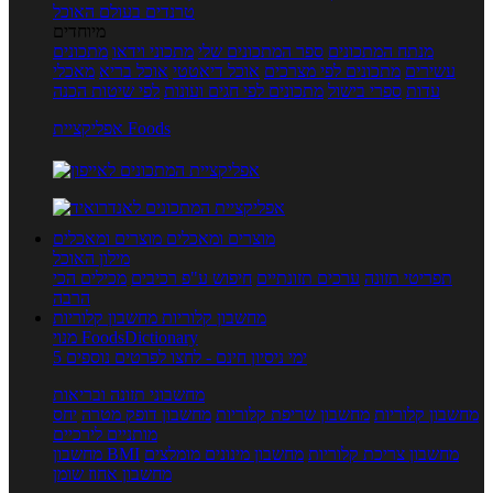
טרנדים בעולם האוכל
מיוחדים
מנתח המתכונים
ספר המתכונים שלי
מתכוני וידאו
מתכונים
עשירים
מתכונים לפי מצרכים
אוכל דיאטטי
אוכל בריא
מאכלי
עדות
ספרי בישול
מתכונים לפי חגים ועונות
לפי שיטות הכנה
אפליקציית Foods
מוצרים ומאכלים
מוצרים ומאכלים
מילון האוכל
תפריטי תזונה
ערכים תזונתיים
חיפוש ע"פ רכיבים
מכילים הכי
הרבה
מחשבון קלוריות
מחשבון קלוריות
מנוי FoodsDictionary
5 ימי ניסיון חינם - לחצו לפרטים נוספים
מחשבוני תזונה ובריאות
מחשבון קלוריות
מחשבון שריפת קלוריות
מחשבון דופק מטרה
יחס
מותניים לירכיים
מחשבון צריכת קלוריות
מחשבון מינונים מומלצים
מחשבון BMI
מחשבון אחוז שומן