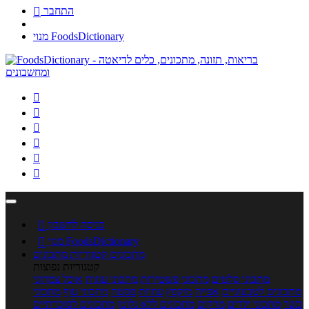
התחבר

מנוי FoodsDictionary






כניסה לחשבון

מנוי FoodsDictionary

מתכונים
קטגוריות מתכונים
קטגוריות נפוצות
מתכוני סלטים
מתכוני פשטידות
מתכוני עוגות
אוכל צמחוני
מתכונים לטבעוניים
אפייה
מוקפץ
עוגיות
פסטה
מתכוני עוף
מתכוני
בשר
מתכוני ילדים
מרקים
מתכונים ללא גלוטן
מתכונים לסוכרתיים