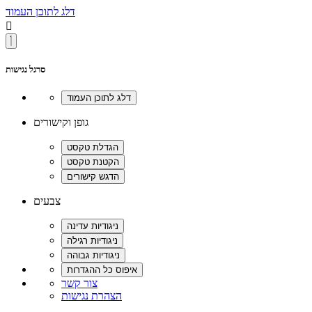
דלג לתוכן העמוד

סרגל נגישות
גופן וקישורים
צבעים
צור קשר
הצהרת נגישות