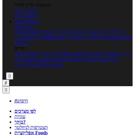
מחשבוני הריון ולידה
מחשבון הריון
מחשבון ביוץ
כתבות
כתבות
ערוצי תוכן
איך להכין
בית ומשפחה
בריאות
מחלות ובעיות
רפואה משלימה
ספורט וכושר גופני
נשים, הריון ולידה
טיפים והמלצות
חדשות אוכל
ובריאות
טורים
בריאות בצלחת
טעים ללא גלוטן
טבעונות לבריאות
לבשל כמו שף
תזונה לבטן רגועה
מרזים ללא דיאטה
מזיזים את הגוף
הרזיה
ורפואה משלימה
גורמה ביתי



חיפוש

לפי מצרכים
עוגיות
בוקר?
הצטרפות לניוזלטר
אפליקציית Foods