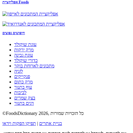
אפליקציית Foods
חיפושים נפוצים
עוגת שוקולד
מרק ירקות
עוגת גבינה
כדורי שוקולד
מתכונים לארוחת בוקר
לזניה
פנקייקים
מרק כתום
עוף בתנור
לביבות
בצק שמרים
דגים בתנור
©FoodsDictionary 2026, כל הזכויות שמורות
בניית אתרים
|
תפיקו הפקות וידאו