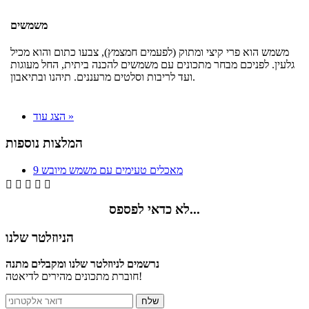
משמשים
משמש הוא פרי קיצי ומתוק (לפעמים חמצמץ), צבעו כתום והוא מכיל
גלעין. לפניכם מבחר מתכונים עם משמשים להכנה ביתית, החל מעוגות
ועד לריבות וסלטים מרעננים. תיהנו ובתיאבון.
הצג עוד »
המלצות נוספות
9 מאכלים טעימים עם משמש מיובש





לא כדאי לפספס...
הניוזלטר שלנו
נרשמים לניוזלטר שלנו ומקבלים מתנה
חוברת מתכונים מהירים לדיאטה!