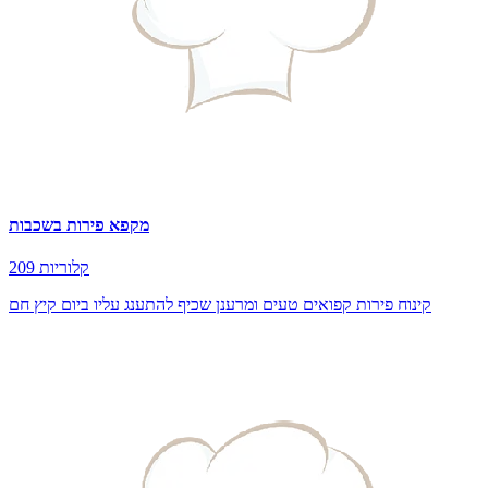
מקפא פירות בשכבות
209 קלוריות
קינוח פירות קפואים טעים ומרענן שכיף להתענג עליו ביום קיץ חם