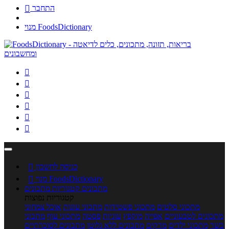
התחבר

מנוי FoodsDictionary






כניסה לחשבון

מנוי FoodsDictionary

מתכונים
קטגוריות מתכונים
קטגוריות נפוצות
מתכוני סלטים
מתכוני פשטידות
מתכוני עוגות
אוכל צמחוני
מתכונים לטבעוניים
אפייה
מוקפץ
עוגיות
פסטה
מתכוני עוף
מתכוני
בשר
מתכוני ילדים
מרקים
מתכונים ללא גלוטן
מתכונים לסוכרתיים