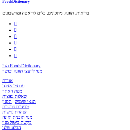
FoodsDictionary
בריאות, תזונה, מתכונים, כלים לדיאטה ומחשבונים






מנוי FoodsDictionary
מנוי ליועצי תזונה וכושר
אודות
פרסמו אצלנו
מפת האתר
שאלות נפוצות
תנאי שימוש
|
תקנון
מדיניות פרטיות
הצהרת נגישות
מנוי תוכנית תזונה
בקשת ביטול מנוי
הבלוג שלנו