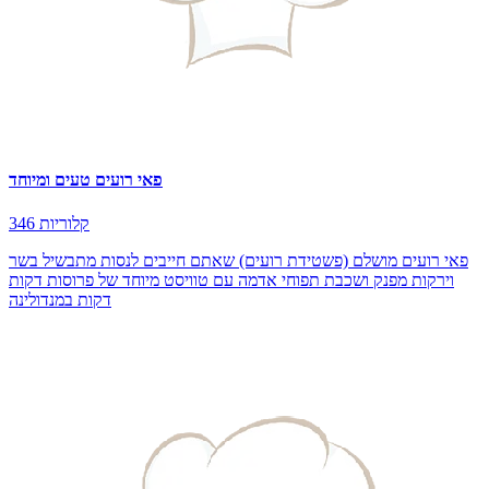
פאי רועים טעים ומיוחד
346 קלוריות
פאי רועים מושלם (פשטידת רועים) שאתם חייבים לנסות מתבשיל בשר
וירקות מפנק ושכבת תפוחי אדמה עם טוויסט מיוחד של פרוסות דקות
דקות במנדולינה