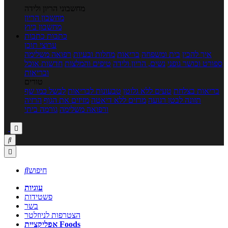
מחשבוני הריון ולידה
מחשבון הריון
מחשבון ביוץ
כתבות
כתבות
ערוצי תוכן
איך להכין
בית ומשפחה
בריאות
מחלות ובעיות
רפואה משלימה
ספורט וכושר גופני
נשים, הריון ולידה
טיפים והמלצות
חדשות אוכל
ובריאות
טורים
בריאות בצלחת
טעים ללא גלוטן
טבעונות לבריאות
לבשל כמו שף
תזונה לבטן רגועה
מרזים ללא דיאטה
מזיזים את הגוף
הרזיה
ורפואה משלימה
גורמה ביתי



חיפוש

עוגיות
פשטידות
בשר
הצטרפות לניוזלטר
אפליקציית Foods