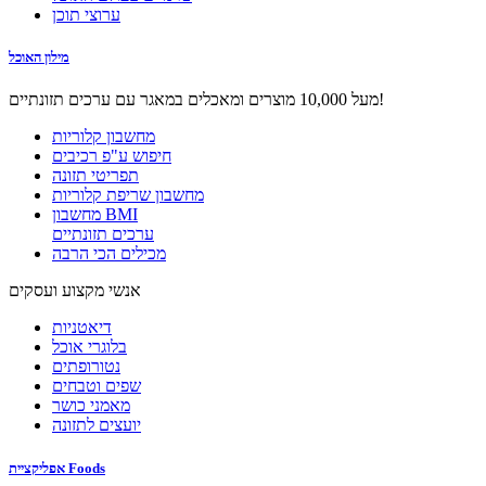
ערוצי תוכן
מילון האוכל
מעל 10,000 מוצרים ומאכלים במאגר עם ערכים תזונתיים!
מחשבון קלוריות
חיפוש ע"פ רכיבים
תפריטי תזונה
מחשבון שריפת קלוריות
מחשבון BMI
ערכים תזונתיים
מכילים הכי הרבה
אנשי מקצוע ועסקים
דיאטניות
בלוגרי אוכל
נטורופתים
שפים וטבחים
מאמני כושר
יועצים לתזונה
אפליקציית Foods