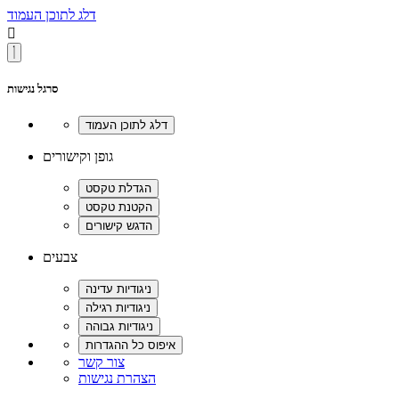
דלג לתוכן העמוד

סרגל נגישות
גופן וקישורים
צבעים
צור קשר
הצהרת נגישות