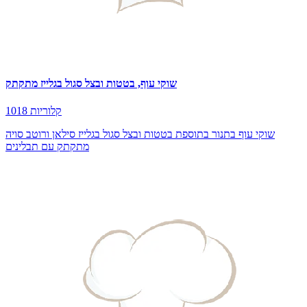
שוקי עוף, בטטות ובצל סגול בגלייז מתקתק
1018 קלוריות
שוקי עוף בתנור בתוספת בטטות ובצל סגול בגלייז סילאן ורוטב סויה
מתקתק עם תבלינים