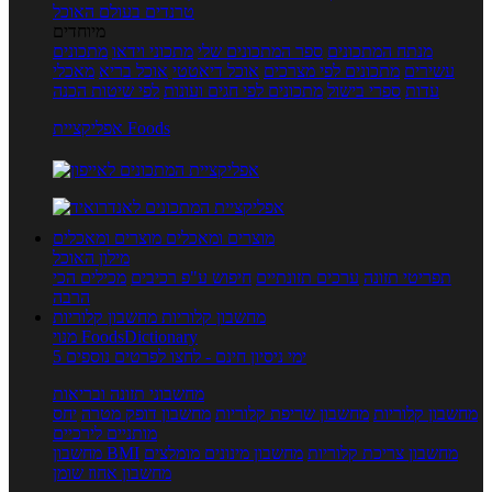
טרנדים בעולם האוכל
מיוחדים
מנתח המתכונים
ספר המתכונים שלי
מתכוני וידאו
מתכונים
עשירים
מתכונים לפי מצרכים
אוכל דיאטטי
אוכל בריא
מאכלי
עדות
ספרי בישול
מתכונים לפי חגים ועונות
לפי שיטות הכנה
אפליקציית Foods
מוצרים ומאכלים
מוצרים ומאכלים
מילון האוכל
תפריטי תזונה
ערכים תזונתיים
חיפוש ע"פ רכיבים
מכילים הכי
הרבה
מחשבון קלוריות
מחשבון קלוריות
מנוי FoodsDictionary
5 ימי ניסיון חינם - לחצו לפרטים נוספים
מחשבוני תזונה ובריאות
מחשבון קלוריות
מחשבון שריפת קלוריות
מחשבון דופק מטרה
יחס
מותניים לירכיים
מחשבון צריכת קלוריות
מחשבון מינונים מומלצים
מחשבון BMI
מחשבון אחוז שומן