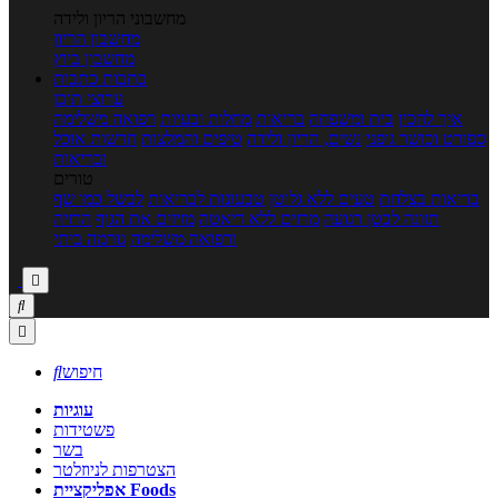
מחשבוני הריון ולידה
מחשבון הריון
מחשבון ביוץ
כתבות
כתבות
ערוצי תוכן
איך להכין
בית ומשפחה
בריאות
מחלות ובעיות
רפואה משלימה
ספורט וכושר גופני
נשים, הריון ולידה
טיפים והמלצות
חדשות אוכל
ובריאות
טורים
בריאות בצלחת
טעים ללא גלוטן
טבעונות לבריאות
לבשל כמו שף
תזונה לבטן רגועה
מרזים ללא דיאטה
מזיזים את הגוף
הרזיה
ורפואה משלימה
גורמה ביתי



חיפוש

עוגיות
פשטידות
בשר
הצטרפות לניוזלטר
אפליקציית Foods