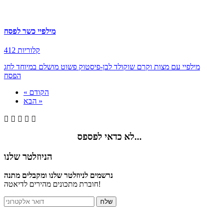
מילפיי כשר לפסח
412 קלוריות
מילפיי עם מצות וקרם שוקולד לבן-פיסטוק פשוט מושלם במיוחד לחג
הפסח
« הקודם
הבא »





לא כדאי לפספס...
הניוזלטר שלנו
נרשמים לניוזלטר שלנו ומקבלים מתנה
חוברת מתכונים מהירים לדיאטה!