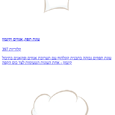
עוגת תפוז, אגוזים וקינמון
397 קלוריות
עוגת תפוזים גבוהה בתבנית קוגלהוף עם תערובת אגוזים ופקאנים בתיבול
קינמון - אחת העוגות הטעימות לצד כוס הקפה