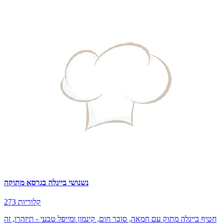
נשנושי בייגלה בגרסא מתוקה
273 קלוריות
חטיף בייגלה מתוק עם חמאה, סוכר חום, קינמון ומייפל טבעי - תיזהרו, זה