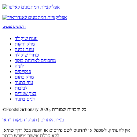
חיפושים נפוצים
עוגת שוקולד
מרק ירקות
עוגת גבינה
כדורי שוקולד
מתכונים לארוחת בוקר
לזניה
פנקייקים
מרק כתום
עוף בתנור
לביבות
בצק שמרים
דגים בתנור
©FoodsDictionary 2026, כל הזכויות שמורות
בניית אתרים
|
תפיקו הפקות וידאו
אין להעתיק, לשכפל או להדפיס לשם פירסום או הפצה בכל דרך שהיא,
ללא קבלת אישור מפורש בכתב