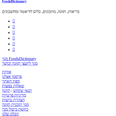
FoodsDictionary
בריאות, תזונה, מתכונים, כלים לדיאטה ומחשבונים






מנוי FoodsDictionary
מנוי ליועצי תזונה וכושר
אודות
פרסמו אצלנו
מפת האתר
שאלות נפוצות
תנאי שימוש
|
תקנון
מדיניות פרטיות
הצהרת נגישות
מנוי תוכנית תזונה
בקשת ביטול מנוי
הבלוג שלנו