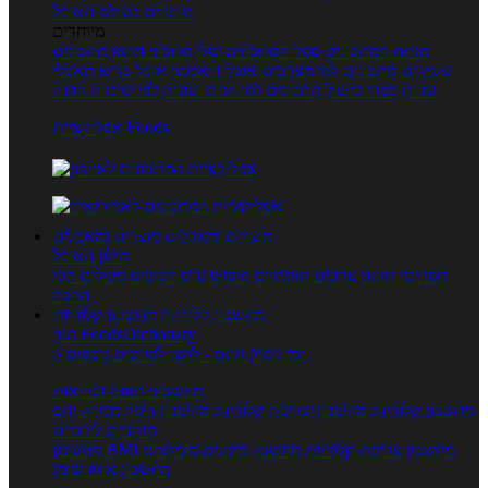
טרנדים בעולם האוכל
מיוחדים
מנתח המתכונים
ספר המתכונים שלי
מתכוני וידאו
מתכונים
עשירים
מתכונים לפי מצרכים
אוכל דיאטטי
אוכל בריא
מאכלי
עדות
ספרי בישול
מתכונים לפי חגים ועונות
לפי שיטות הכנה
אפליקציית Foods
מוצרים ומאכלים
מוצרים ומאכלים
מילון האוכל
תפריטי תזונה
ערכים תזונתיים
חיפוש ע"פ רכיבים
מכילים הכי
הרבה
מחשבון קלוריות
מחשבון קלוריות
מנוי FoodsDictionary
5 ימי ניסיון חינם - לחצו לפרטים נוספים
מחשבוני תזונה ובריאות
מחשבון קלוריות
מחשבון שריפת קלוריות
מחשבון דופק מטרה
יחס
מותניים לירכיים
מחשבון צריכת קלוריות
מחשבון מינונים מומלצים
מחשבון BMI
מחשבון אחוז שומן