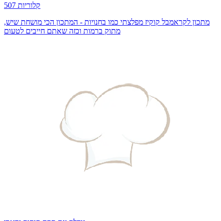
507 קלוריות
מתכון לקראמבל קוקיז מפלצתי כמו בחנויות - המתכון הכי מושחת שיש,
מתוק ברמות וכזה שאתם חייבים לטעום