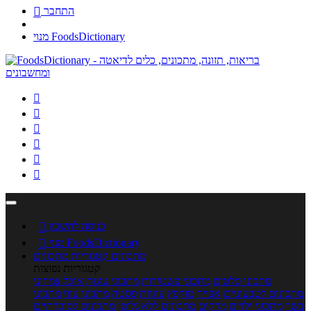
התחבר

מנוי FoodsDictionary






כניסה לחשבון

מנוי FoodsDictionary

מתכונים
קטגוריות מתכונים
קטגוריות נפוצות
מתכוני סלטים
מתכוני פשטידות
מתכוני עוגות
אוכל צמחוני
מתכונים לטבעוניים
אפייה
מוקפץ
עוגיות
פסטה
מתכוני עוף
מתכוני
בשר
מתכוני ילדים
מרקים
מתכונים ללא גלוטן
מתכונים לסוכרתיים