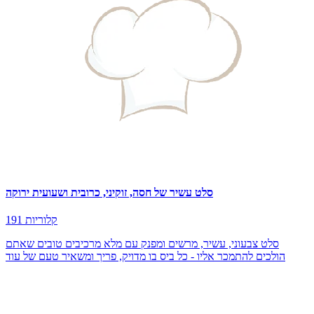
סלט עשיר של חסה, זוקיני, כרובית ושעועית ירוקה
191 קלוריות
סלט צבעוני, עשיר, מרשים ומפנק עם מלא מרכיבים טובים שאתם
הולכים להתמכר אליו - כל ביס בו מדויק, פריך ומשאיר טעם של עוד