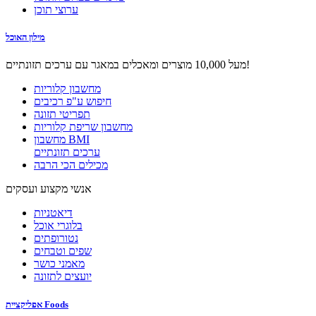
ערוצי תוכן
מילון האוכל
מעל 10,000 מוצרים ומאכלים במאגר עם ערכים תזונתיים!
מחשבון קלוריות
חיפוש ע"פ רכיבים
תפריטי תזונה
מחשבון שריפת קלוריות
מחשבון BMI
ערכים תזונתיים
מכילים הכי הרבה
אנשי מקצוע ועסקים
דיאטניות
בלוגרי אוכל
נטורופתים
שפים וטבחים
מאמני כושר
יועצים לתזונה
אפליקציית Foods