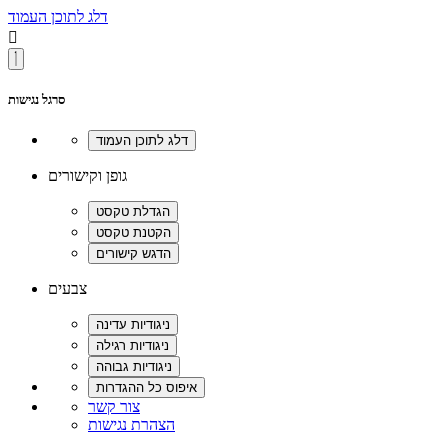
דלג לתוכן העמוד

סרגל נגישות
גופן וקישורים
צבעים
צור קשר
הצהרת נגישות