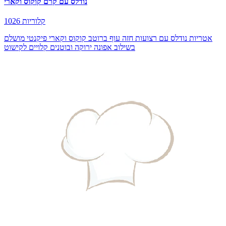
נודלס עם קרם קוקוס וקארי
1026 קלוריות
אטריות נודלס עם רצועות חזה עוף ברוטב קוקוס וקארי פיקנטי מושלם
בשילוב אפונה ירוקה ובוטנים קלויים לקישוט