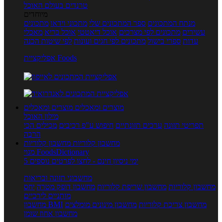
טרנדים בעולם האוכל
מיוחדים
מנתח המתכונים
ספר המתכונים שלי
מתכוני וידאו
מתכונים
עשירים
מתכונים לפי מצרכים
אוכל דיאטטי
אוכל בריא
מאכלי
עדות
ספרי בישול
מתכונים לפי חגים ועונות
לפי שיטות הכנה
אפליקציית Foods
מוצרים ומאכלים
מוצרים ומאכלים
מילון האוכל
תפריטי תזונה
ערכים תזונתיים
חיפוש ע"פ רכיבים
מכילים הכי
הרבה
מחשבון קלוריות
מחשבון קלוריות
מנוי FoodsDictionary
5 ימי ניסיון חינם - לחצו לפרטים נוספים
מחשבוני תזונה ובריאות
מחשבון קלוריות
מחשבון שריפת קלוריות
מחשבון דופק מטרה
יחס
מותניים לירכיים
מחשבון צריכת קלוריות
מחשבון מינונים מומלצים
מחשבון BMI
מחשבון אחוז שומן