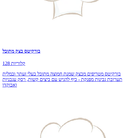
בורקיטס בצק מתובל
128 קלוריות
בורקיטס מטריפים מבצק שמנת חמוצה מתובל בעלי זעתר ובמלית
תערובת גבינות מפנקת - כיף להגיש עם ביצים קשות, רסק עגבניות
ואבוקדו