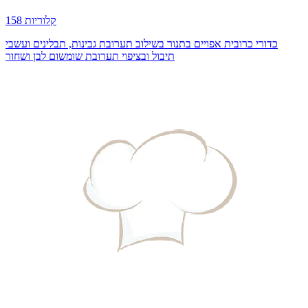
158 קלוריות
כדורי כרובית אפויים בתנור בשילוב תערובת גבינות, תבלינים ועשבי
תיבול ובציפוי תערובת שומשום לבן ושחור