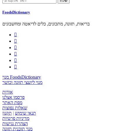
FoodsDictionary
בריאות, תזונה, מתכונים, כלים לדיאטה ומחשבונים






מנוי FoodsDictionary
מנוי ליועצי תזונה וכושר
אודות
פרסמו אצלנו
מפת האתר
שאלות נפוצות
תנאי שימוש
|
תקנון
מדיניות פרטיות
הצהרת נגישות
מנוי תוכנית תזונה