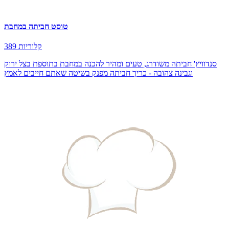
טוסט חביתה במחבת
389 קלוריות
סנדוויץ' חביתה משודרג, טעים ומהיר להכנה במחבת בתוספת בצל ירוק
וגבינה צהובה - כריך חביתה מפנק בשיטה שאתם חייבים לאמץ