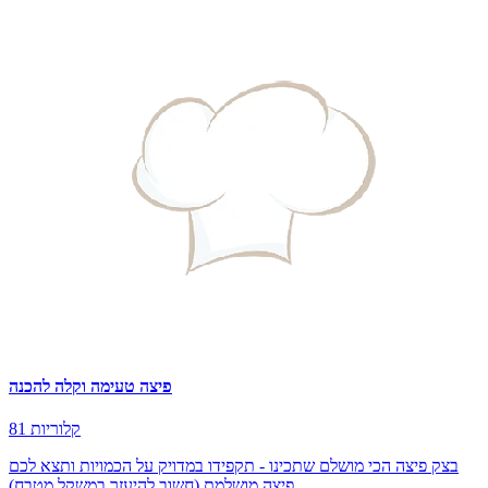
פיצה טעימה וקלה להכנה
81 קלוריות
בצק פיצה הכי מושלם שתכינו - תקפידו במדויק על הכמויות ותצא לכם
פיצה מושלמת (חשוב להיעזר במשקל מטבח)