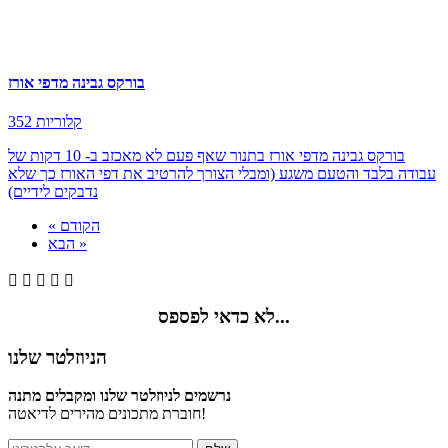
בורקס גבינה מדפי אורז
352 קלוריות
בורקס גבינה מדפי אורז בתנור שאף פעם לא מאכזב ב- 10 דקות של
עבודה בלבד והטעם משגע (ומבלי הצורך להרטיב את דפי האורז כך שלא
נדבקים לידיים)
« הקודם
הבא »





לא כדאי לפספס...
הניוזלטר שלנו
נרשמים לניוזלטר שלנו ומקבלים מתנה
חוברת מתכונים מהירים לדיאטה!