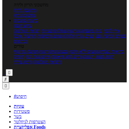
מחשבוני הריון ולידה
מחשבון הריון
מחשבון ביוץ
כתבות
כתבות
ערוצי תוכן
איך להכין
בית ומשפחה
בריאות
מחלות ובעיות
רפואה משלימה
ספורט וכושר גופני
נשים, הריון ולידה
טיפים והמלצות
חדשות אוכל
ובריאות
טורים
בריאות בצלחת
טעים ללא גלוטן
טבעונות לבריאות
לבשל כמו שף
תזונה לבטן רגועה
מרזים ללא דיאטה
מזיזים את הגוף
הרזיה
ורפואה משלימה
גורמה ביתי



חיפוש

עוגיות
פשטידות
בשר
הצטרפות לניוזלטר
אפליקציית Foods