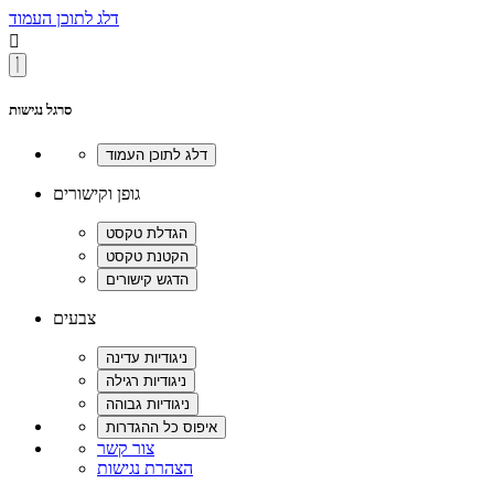
דלג לתוכן העמוד

סרגל נגישות
גופן וקישורים
צבעים
צור קשר
הצהרת נגישות