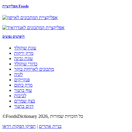
אפליקציית Foods
חיפושים נפוצים
עוגת שוקולד
מרק ירקות
עוגת גבינה
כדורי שוקולד
מתכונים לארוחת בוקר
לזניה
פנקייקים
מרק כתום
עוף בתנור
לביבות
בצק שמרים
דגים בתנור
©FoodsDictionary 2026, כל הזכויות שמורות
בניית אתרים
|
תפיקו הפקות וידאו