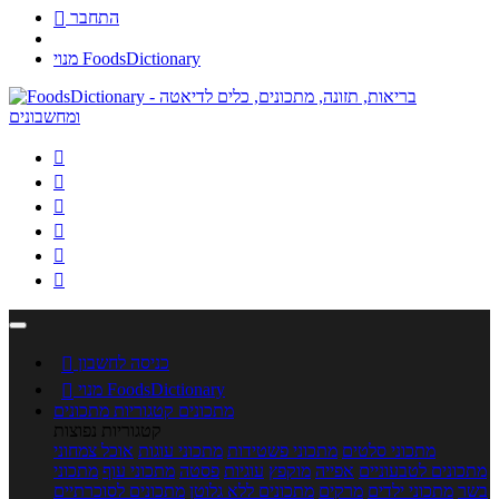
התחבר

מנוי FoodsDictionary






כניסה לחשבון

מנוי FoodsDictionary

מתכונים
קטגוריות מתכונים
קטגוריות נפוצות
מתכוני סלטים
מתכוני פשטידות
מתכוני עוגות
אוכל צמחוני
מתכונים לטבעוניים
אפייה
מוקפץ
עוגיות
פסטה
מתכוני עוף
מתכוני
בשר
מתכוני ילדים
מרקים
מתכונים ללא גלוטן
מתכונים לסוכרתיים