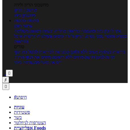
מחשבוני הריון ולידה
מחשבון הריון
מחשבון ביוץ
כתבות
כתבות
ערוצי תוכן
איך להכין
בית ומשפחה
בריאות
מחלות ובעיות
רפואה משלימה
ספורט וכושר גופני
נשים, הריון ולידה
טיפים והמלצות
חדשות אוכל
ובריאות
טורים
בריאות בצלחת
טעים ללא גלוטן
טבעונות לבריאות
לבשל כמו שף
תזונה לבטן רגועה
מרזים ללא דיאטה
מזיזים את הגוף
הרזיה
ורפואה משלימה
גורמה ביתי



חיפוש

עוגיות
פשטידות
בשר
הצטרפות לניוזלטר
אפליקציית Foods