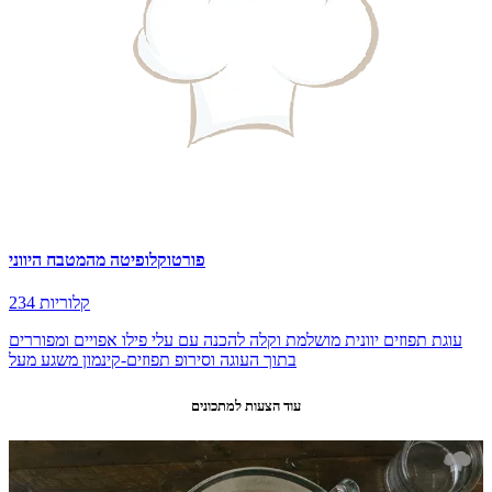
פורטוקלופיטה מהמטבח היווני
234 קלוריות
עוגת תפוזים יוונית מושלמת וקלה להכנה עם עלי פילו אפויים ומפוררים
בתוך העוגה וסירופ תפוזים-קינמון משגע מעל
עוד הצעות למתכונים