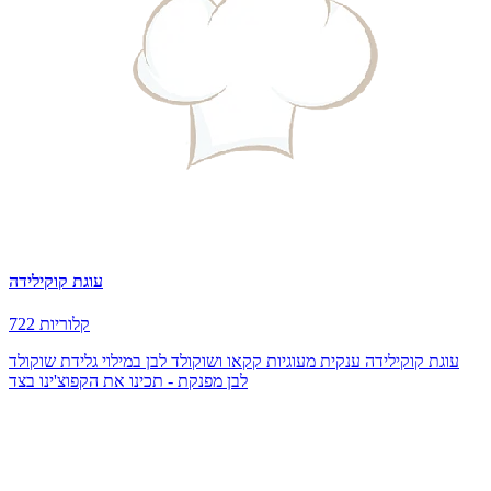
עוגת קוקילידה
722 קלוריות
עוגת קוקילידה ענקית מעוגיות קקאו ושוקולד לבן במילוי גלידת שוקולד
לבן מפנקת - תכינו את הקפוצ'ינו בצד