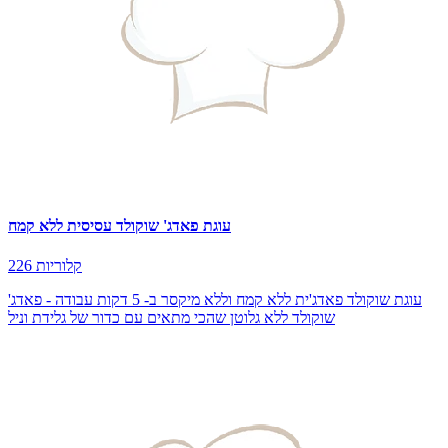
עוגת פאדג' שוקולד עסיסית ללא קמח
226 קלוריות
עוגת שוקולד פאדג'ית ללא קמח וללא מיקסר ב- 5 דקות עבודה - פאדג'
שוקולד ללא גלוטן שהכי מתאים עם כדור של גלידת וניל