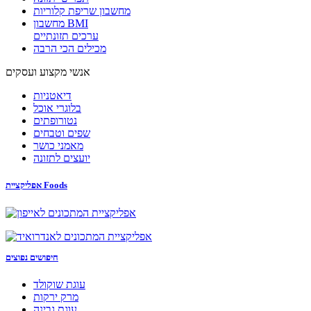
מחשבון שריפת קלוריות
מחשבון BMI
ערכים תזונתיים
מכילים הכי הרבה
אנשי מקצוע ועסקים
דיאטניות
בלוגרי אוכל
נטורופתים
שפים וטבחים
מאמני כושר
יועצים לתזונה
אפליקציית Foods
חיפושים נפוצים
עוגת שוקולד
מרק ירקות
עוגת גבינה