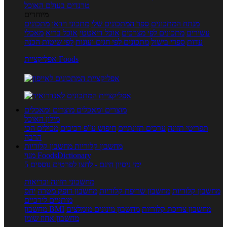
טרנדים בעולם האוכל
מיוחדים
מנתח המתכונים
ספר המתכונים שלי
מתכוני וידאו
מתכונים
עשירים
מתכונים לפי מצרכים
אוכל דיאטטי
אוכל בריא
מאכלי
עדות
ספרי בישול
מתכונים לפי חגים ועונות
לפי שיטות הכנה
אפליקציית Foods
מוצרים ומאכלים
מוצרים ומאכלים
מילון האוכל
תפריטי תזונה
ערכים תזונתיים
חיפוש ע"פ רכיבים
מכילים הכי
הרבה
מחשבון קלוריות
מחשבון קלוריות
מנוי FoodsDictionary
5 ימי ניסיון חינם - לחצו לפרטים נוספים
מחשבוני תזונה ובריאות
מחשבון קלוריות
מחשבון שריפת קלוריות
מחשבון דופק מטרה
יחס
מותניים לירכיים
מחשבון צריכת קלוריות
מחשבון מינונים מומלצים
מחשבון BMI
מחשבון אחוז שומן