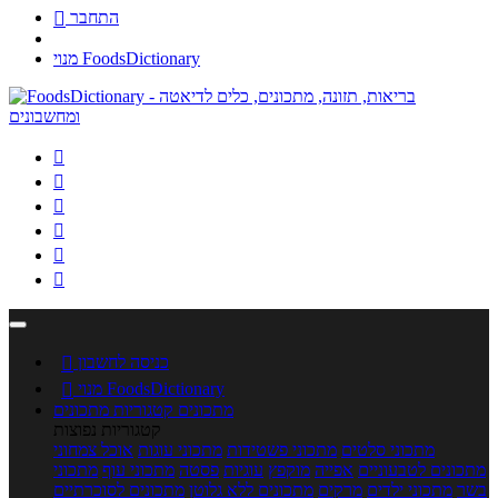
התחבר

מנוי FoodsDictionary






כניסה לחשבון

מנוי FoodsDictionary

מתכונים
קטגוריות מתכונים
קטגוריות נפוצות
מתכוני סלטים
מתכוני פשטידות
מתכוני עוגות
אוכל צמחוני
מתכונים לטבעוניים
אפייה
מוקפץ
עוגיות
פסטה
מתכוני עוף
מתכוני
בשר
מתכוני ילדים
מרקים
מתכונים ללא גלוטן
מתכונים לסוכרתיים