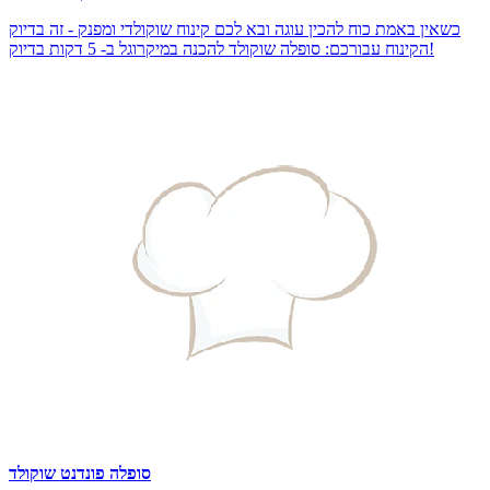
כשאין באמת כוח להכין עוגה ובא לכם קינוח שוקולדי ומפנק - זה בדיוק
הקינוח עבורכם: סופלה שוקולד להכנה במיקרוגל ב- 5 דקות בדיוק!
סופלה פונדנט שוקולד