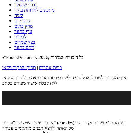
כדורי שוקולד
מתכונים לארוחת בוקר
לזניה
פנקייקים
מרק כתום
עוף בתנור
לביבות
בצק שמרים
דגים בתנור
©FoodsDictionary 2026, כל הזכויות שמורות
בניית אתרים
|
תפיקו הפקות וידאו
אין להעתיק, לשכפל או להדפיס לשם פירסום או הפצה בכל דרך שהיא,
ללא קבלת אישור מפורש בכתב
אנחנו עושים שימוש ב"עוגיות" (cookies) על מנת לאפשר תפקוד תקין
של האתר ולהציג תכנים מותאמים עבורך.