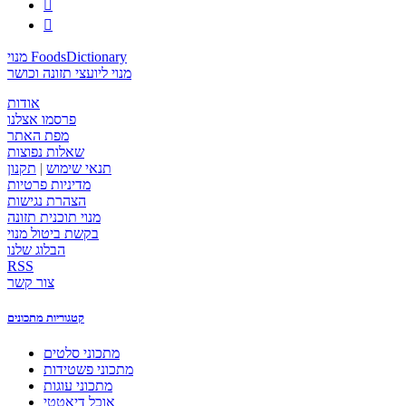


מנוי FoodsDictionary
מנוי ליועצי תזונה וכושר
אודות
פרסמו אצלנו
מפת האתר
שאלות נפוצות
תנאי שימוש
|
תקנון
מדיניות פרטיות
הצהרת נגישות
מנוי תוכנית תזונה
בקשת ביטול מנוי
הבלוג שלנו
RSS
צור קשר
קטגוריות מתכונים
מתכוני סלטים
מתכוני פשטידות
מתכוני עוגות
אוכל דיאטטי