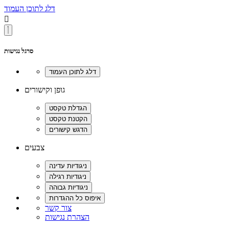
דלג לתוכן העמוד

סרגל נגישות
גופן וקישורים
צבעים
צור קשר
הצהרת נגישות