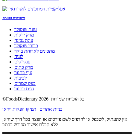
חיפושים נפוצים
עוגת שוקולד
מרק ירקות
עוגת גבינה
כדורי שוקולד
מתכונים לארוחת בוקר
לזניה
פנקייקים
מרק כתום
עוף בתנור
לביבות
בצק שמרים
דגים בתנור
©FoodsDictionary 2026, כל הזכויות שמורות
בניית אתרים
|
תפיקו הפקות וידאו
אין להעתיק, לשכפל או להדפיס לשם פירסום או הפצה בכל דרך שהיא,
ללא קבלת אישור מפורש בכתב