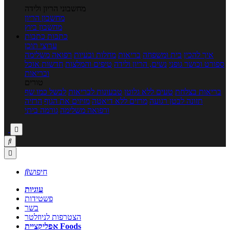
מחשבוני הריון ולידה
מחשבון הריון
מחשבון ביוץ
כתבות
כתבות
ערוצי תוכן
איך להכין
בית ומשפחה
בריאות
מחלות ובעיות
רפואה משלימה
ספורט וכושר גופני
נשים, הריון ולידה
טיפים והמלצות
חדשות אוכל
ובריאות
טורים
בריאות בצלחת
טעים ללא גלוטן
טבעונות לבריאות
לבשל כמו שף
תזונה לבטן רגועה
מרזים ללא דיאטה
מזיזים את הגוף
הרזיה
ורפואה משלימה
גורמה ביתי



חיפוש

עוגיות
פשטידות
בשר
הצטרפות לניוזלטר
אפליקציית Foods