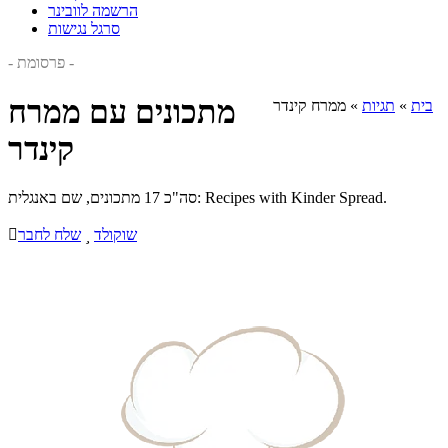
הרשמה לוובינר
סרגל נגישות
- פרסומת -
מתכונים עם ממרח
בית
»
תגיות
»
ממרח קינדר
קינדר
סה"כ 17 מתכונים, שם באנגלית: Recipes with Kinder Spread.
שוקולד

שלח לחבר
