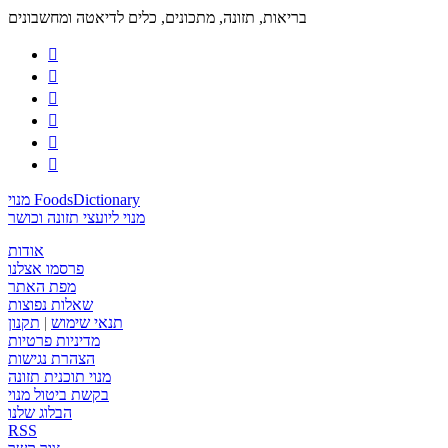
בריאות, תזונה, מתכונים, כלים לדיאטה ומחשבונים






מנוי FoodsDictionary
מנוי ליועצי תזונה וכושר
אודות
פרסמו אצלנו
מפת האתר
שאלות נפוצות
תנאי שימוש
|
תקנון
מדיניות פרטיות
הצהרת נגישות
מנוי תוכנית תזונה
בקשת ביטול מנוי
הבלוג שלנו
RSS