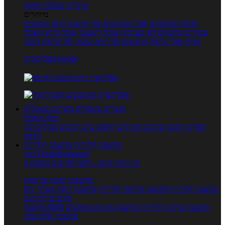
טרנדים בעולם האוכל
מיוחדים
מנתח המתכונים
ספר המתכונים שלי
מתכוני וידאו
מתכונים
עשירים
מתכונים לפי מצרכים
אוכל דיאטטי
אוכל בריא
מאכלי
עדות
ספרי בישול
מתכונים לפי חגים ועונות
לפי שיטות הכנה
אפליקציית Foods
מוצרים ומאכלים
מוצרים ומאכלים
מילון האוכל
תפריטי תזונה
ערכים תזונתיים
חיפוש ע"פ רכיבים
מכילים הכי
הרבה
מחשבון קלוריות
מחשבון קלוריות
מנוי FoodsDictionary
5 ימי ניסיון חינם - לחצו לפרטים נוספים
מחשבוני תזונה ובריאות
מחשבון קלוריות
מחשבון שריפת קלוריות
מחשבון דופק מטרה
יחס
מותניים לירכיים
מחשבון צריכת קלוריות
מחשבון מינונים מומלצים
מחשבון BMI
מחשבון אחוז שומן