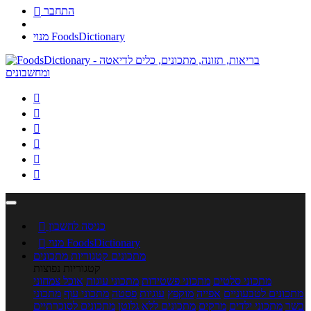
התחבר

מנוי FoodsDictionary






כניסה לחשבון

מנוי FoodsDictionary

מתכונים
קטגוריות מתכונים
קטגוריות נפוצות
מתכוני סלטים
מתכוני פשטידות
מתכוני עוגות
אוכל צמחוני
מתכונים לטבעוניים
אפייה
מוקפץ
עוגיות
פסטה
מתכוני עוף
מתכוני
בשר
מתכוני ילדים
מרקים
מתכונים ללא גלוטן
מתכונים לסוכרתיים