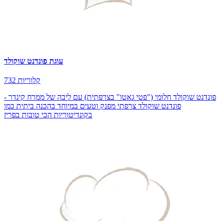
עוגת פונדנט שוקולד
732 קלוריות
פונדנט שוקולד חלומי ("פטי גאטו" בצרפתית) עם ליבה של ממרח קינדר -
פונדנט שוקולד צרפתי מפנק וטעים במיוחד בהכנה ביתית כמו
בקונדיטוריות הכי טובות בפריז