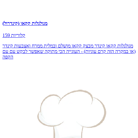
מגולגלות קקאו (קינדרול)
159 קלוריות
מגולגלות קקאו קינדר מבצק קקאו מושלם ובמלית ממרח ואצבעות קינדר
(או במקרה הזה קרם עוגיות) - העוגייה הכי מתוקה שאפשר לבקש עם עם
הקפה