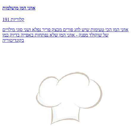
אוזני המן מושלמות
191 קלוריות
אוזני המן הכי טעימות שיש לחג פורים מבצק פריך נפלא ושני סוגי מילויים
של שוקולד מפנק - אוזני המן שלא נפתחות באפייה בדיוק כמו
בקונדיטוריה