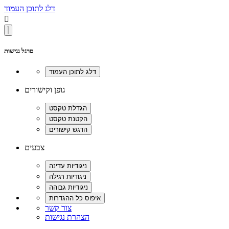
דלג לתוכן העמוד

סרגל נגישות
גופן וקישורים
צבעים
צור קשר
הצהרת נגישות