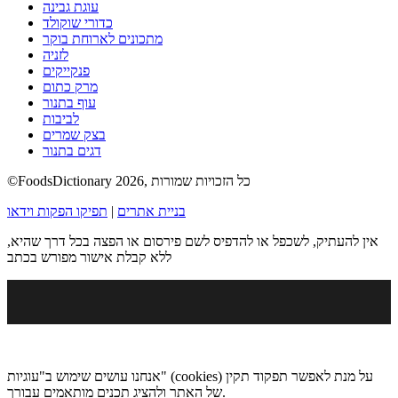
עוגת גבינה
כדורי שוקולד
מתכונים לארוחת בוקר
לזניה
פנקייקים
מרק כתום
עוף בתנור
לביבות
בצק שמרים
דגים בתנור
©FoodsDictionary 2026, כל הזכויות שמורות
בניית אתרים
|
תפיקו הפקות וידאו
אין להעתיק, לשכפל או להדפיס לשם פירסום או הפצה בכל דרך שהיא,
ללא קבלת אישור מפורש בכתב
אנחנו עושים שימוש ב"עוגיות" (cookies) על מנת לאפשר תפקוד תקין
של האתר ולהציג תכנים מותאמים עבורך.