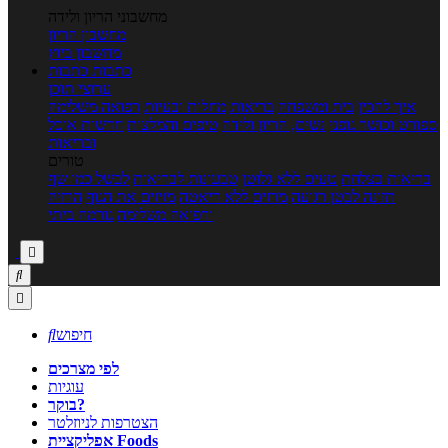
מחשבוני הריון ולידה
מחשבון הריון
מחשבון ביוץ
כתבות
כתבות
ערוצי תוכן
איך להכין
בית ומשפחה
בריאות
מחלות ובעיות
רפואה משלימה
ספורט וכושר גופני
נשים, הריון ולידה
טיפים והמלצות
חדשות אוכל
ובריאות
טורים
בריאות בצלחת
טעים ללא גלוטן
טבעונות לבריאות
לבשל כמו שף
תזונה לבטן רגועה
מרזים ללא דיאטה
מזיזים את הגוף
הרזיה
ורפואה משלימה
גורמה ביתי



חיפוש

לפי מצרכים
עוגיות
בוקר?
הצטרפות לניוזלטר
אפליקציית Foods