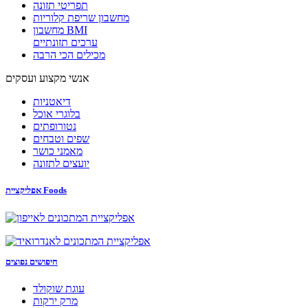
תפריטי תזונה
מחשבון שריפת קלוריות
מחשבון BMI
ערכים תזונתיים
מכילים הכי הרבה
אנשי מקצוע ועסקים
דיאטניות
בלוגרי אוכל
נטורופתים
שפים וטבחים
מאמני כושר
יועצים לתזונה
אפליקציית Foods
חיפושים נפוצים
עוגת שוקולד
מרק ירקות