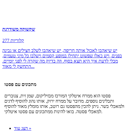
שקשוקה משודרגת
277 קלוריות
יש שיאהבו לאכול אותה חריפה, יש שיאהבו לשלב חצילים או גבינה
בפנים, ויש כאלו שפשוט יתחילו במופע קסמים וישלבו כל מיני טעמים,
מבלי לדעת איך היא תצא בסוף. וזה בדיוק מה שקרה לי לפני יומיים.
התחשק לי מאוד...
מתכונים עם פסטו
פסטו הוא ממרח איטלקי המורכז מבזיליקום, שמן זית, צנוברים
ותבלינים נוספים. מדובר על ממרח ירוק, אותו נהוג להוסיף לדגים
ולמאכלי בשר. ניתן להכין מהפסטו גם רוטב, אותו מומלץ מאוד להוסיף
למאכלי פסטה. בואו להינות ממתכונים עם פסטו איטלקי.
הצג עוד »