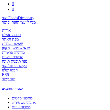


מנוי FoodsDictionary
מנוי ליועצי תזונה וכושר
אודות
פרסמו אצלנו
מפת האתר
שאלות נפוצות
תנאי שימוש
|
תקנון
מדיניות פרטיות
הצהרת נגישות
מנוי תוכנית תזונה
בקשת ביטול מנוי
הבלוג שלנו
RSS
צור קשר
קטגוריות מתכונים
מתכוני סלטים
מתכוני פשטידות
מתכוני עוגות