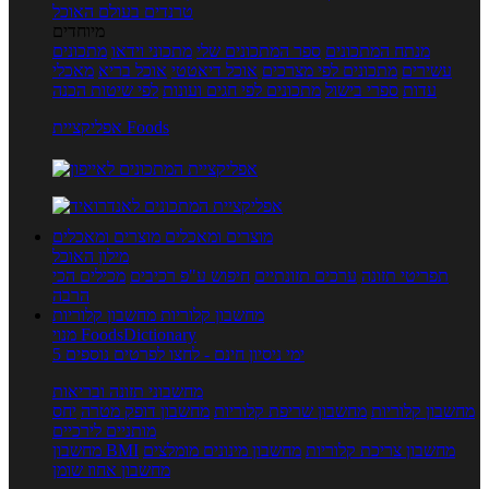
טרנדים בעולם האוכל
מיוחדים
מנתח המתכונים
ספר המתכונים שלי
מתכוני וידאו
מתכונים
עשירים
מתכונים לפי מצרכים
אוכל דיאטטי
אוכל בריא
מאכלי
עדות
ספרי בישול
מתכונים לפי חגים ועונות
לפי שיטות הכנה
אפליקציית Foods
מוצרים ומאכלים
מוצרים ומאכלים
מילון האוכל
תפריטי תזונה
ערכים תזונתיים
חיפוש ע"פ רכיבים
מכילים הכי
הרבה
מחשבון קלוריות
מחשבון קלוריות
מנוי FoodsDictionary
5 ימי ניסיון חינם - לחצו לפרטים נוספים
מחשבוני תזונה ובריאות
מחשבון קלוריות
מחשבון שריפת קלוריות
מחשבון דופק מטרה
יחס
מותניים לירכיים
מחשבון צריכת קלוריות
מחשבון מינונים מומלצים
מחשבון BMI
מחשבון אחוז שומן