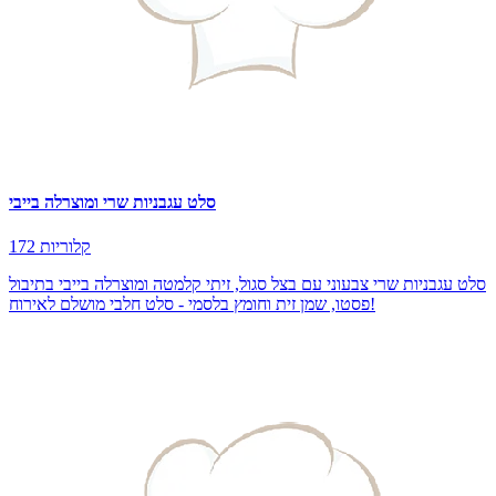
סלט עגבניות שרי ומוצרלה בייבי
172 קלוריות
סלט עגבניות שרי צבעוני עם בצל סגול, זיתי קלמטה ומוצרלה בייבי בתיבול
פסטו, שמן זית וחומץ בלסמי - סלט חלבי מושלם לאירוח!