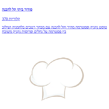
סודוך ביתי קל להכנה
370 קלוריות
טוסט נקניק ופסטרמה מהיר וקל להכנה עם מבחר רטבים בלחמניה ושילוב
בין פסטרמה על גחלים ופרוסות נקניק משובח