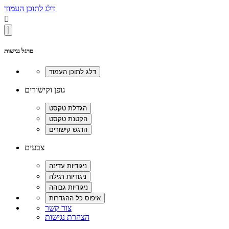
דלג לתוכן העמוד

סרגל נגישות
גופן וקישורים
צבעים
צור קשר
הצהרת נגישות