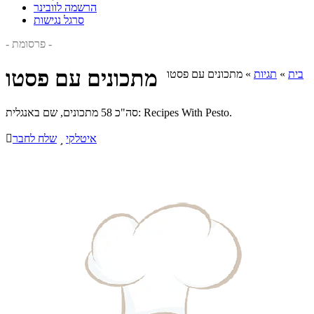
הרשמה לוובינר
סרגל נגישות
- פרסומת -
מתכונים עם פסטו
בית
»
תגיות
»
מתכונים עם פסטו
סה"כ 58 מתכונים, שם באנגלית: Recipes With Pesto.
איטלקי

שלח לחבר
