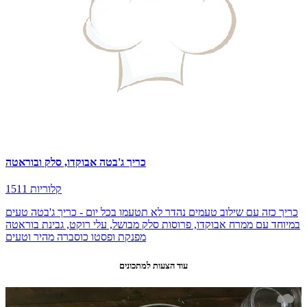
כריך ג'בטה אבוקדו, סלק ובוראטה
1511 קלוריות
כריך כזה עם שילוב טעמים נהדר לא תטעמו בכל יום - כריך ג'בטה טעים
במיוחד עם ממרח אבוקדו, פרוסות סלק מבושל, עלי רוקט, גבינת בוראטה
מפנקת ופסטו כוסברה מהיר וטעים
עוד הצעות למתכונים