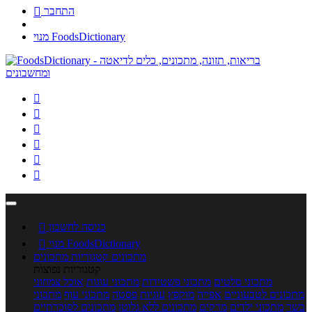
התחבר

מנוי FoodsDictionary






כניסה לחשבון

מנוי FoodsDictionary

מתכונים
קטגוריות מתכונים
קטגוריות נפוצות
מתכוני סלטים
מתכוני פשטידות
מתכוני עוגות
אוכל צמחוני
מתכונים לטבעוניים
אפייה
מוקפץ
עוגיות
פסטה
מתכוני עוף
מתכוני
בשר
מתכוני ילדים
מרקים
מתכונים ללא גלוטן
מתכונים לסוכרתיים