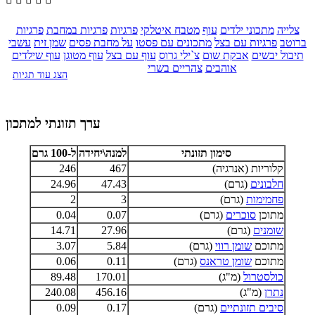
צלייה
מתכוני ילדים
עוף
מטבח איטלקי
פרגיות
פרגיות במחבת
פרגיות
ברוטב
פרגיות עם בצל
מתכונים עם פסטו
על מחבת פסים
שמן זית
עשבי
תיבול יבשים
אבקת שום
צ`ילי גרוס
עוף עם בצל
עוף מטוגן
עוף שילדים
אוהבים
צהריים בשרי
הצג עוד תגיות
ערך תזונתי למתכון
סימון תזונתי
למנה\יחידה
ל-100 גרם
קלוריות (אנרגיה)
467
246
חלבונים
(גרם)
47.43
24.96
פחמימות
(גרם)
3
2
מתוכן
סוכרים
(גרם)
0.07
0.04
שומנים
(גרם)
27.96
14.71
מתוכם
שומן רווי
(גרם)
5.84
3.07
מתוכם
שומן טראנס
(גרם)
0.11
0.06
כולסטרול
(מ"ג)
170.01
89.48
נתרן
(מ"ג)
456.16
240.08
סיבים תזונתיים
(גרם)
0.17
0.09