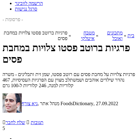
הרשמה לוובינר
סרגל נגישות
- פרסומת -
מתכונים
מטבח
פרגיות ברוטב פסטו צלויות במחבת
בית
»
»
»
ואוכל
איטלקי
פסים
פרגיות ברוטב פסטו צלויות במחבת
פסים
פרגיות צלויות על מחבת פסים עם רוטב פסטו, שמן זית ותבלינים - משרה
נהדר שילדים אוהבים ושמשתלב מצוין עם הפרגיות העסיסיות, 467
קלוריות למנה, 246 קלוריות ל-100 גרם
, 27.09.2022
, מנהל אתר FoodsDictionary
גיא צורף
תגובות

שלח לחבר

5