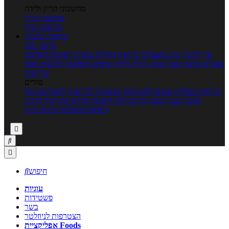
מחשבוני הריון ולידה
מחשבון הריון
מחשבון ביוץ
כתבות
כתבות
ערוצי תוכן
איך להכין
בית ומשפחה
בריאות
מחלות ובעיות
רפואה משלימה
ספורט וכושר גופני
נשים, הריון ולידה
טיפים והמלצות
חדשות אוכל
ובריאות
טורים
בריאות בצלחת
טעים ללא גלוטן
טבעונות לבריאות
לבשל כמו שף
תזונה לבטן רגועה
מרזים ללא דיאטה
מזיזים את הגוף
הרזיה
ורפואה משלימה
גורמה ביתי



חיפוש

עוגיות
פשטידות
בשר
הצטרפות לניוזלטר
אפליקציית Foods