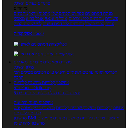
טרנדים בעולם האוכל
מיוחדים
מנתח המתכונים
ספר המתכונים שלי
מתכוני וידאו
מתכונים
עשירים
מתכונים לפי מצרכים
אוכל דיאטטי
אוכל בריא
מאכלי
עדות
ספרי בישול
מתכונים לפי חגים ועונות
לפי שיטות הכנה
אפליקציית Foods
מוצרים ומאכלים
מוצרים ומאכלים
מילון האוכל
תפריטי תזונה
ערכים תזונתיים
חיפוש ע"פ רכיבים
מכילים הכי
הרבה
מחשבון קלוריות
מחשבון קלוריות
מנוי FoodsDictionary
5 ימי ניסיון חינם - לחצו לפרטים נוספים
מחשבוני תזונה ובריאות
מחשבון קלוריות
מחשבון שריפת קלוריות
מחשבון דופק מטרה
יחס
מותניים לירכיים
מחשבון צריכת קלוריות
מחשבון מינונים מומלצים
מחשבון BMI
מחשבון אחוז שומן