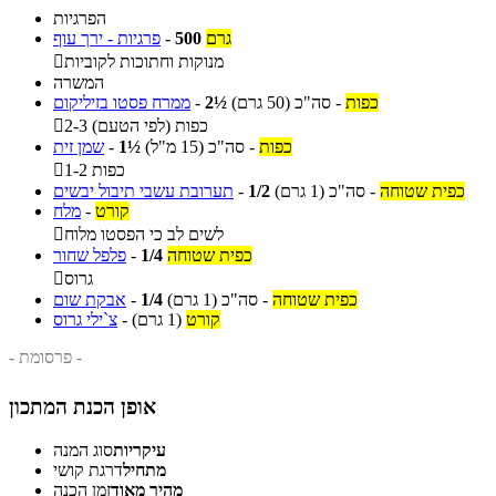
הפרגיות
גרם
500
-
פרגיות - ירך עוף
מנוקות וחתוכות לקוביות

המשרה
כפות
-
סה"כ
(50 גרם)
2½
-
ממרח פסטו בזיליקום
2-3 כפות (לפי הטעם)

כפות
-
סה"כ
(15 מ"ל)
1½
-
שמן זית
1-2 כפות

כפית שטוחה
-
סה"כ
(1 גרם)
1/2
-
תערובת עשבי תיבול יבשים
קורט
-
מלח
לשים לב כי הפסטו מלוח

כפית שטוחה
1/4
-
פלפל שחור
גרוס

כפית שטוחה
-
סה"כ
(1 גרם)
1/4
-
אבקת שום
קורט
(1 גרם)
-
צ`ילי גרוס
- פרסומת -
אופן הכנת המתכון
עיקריות
סוג המנה
מתחיל
דרגת קושי
מהיר מאוד
זמן הכנה