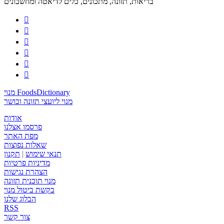
בריאות, תזונה, מתכונים, כלים לדיאטה ומחשבונים






מנוי FoodsDictionary
מנוי ליועצי תזונה וכושר
אודות
פרסמו אצלנו
מפת האתר
שאלות נפוצות
תנאי שימוש
|
תקנון
מדיניות פרטיות
הצהרת נגישות
מנוי תוכנית תזונה
בקשת ביטול מנוי
הבלוג שלנו
RSS
צור קשר