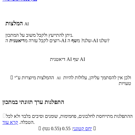
המלצות
AI
ניתן להתייעץ ולקבל משוב על המתכון.
ה-AI שלנו?
ה-AI שלנו? מ
שף
רוצים לקבל עזרה מ
דיאטנית
שף AI
דיאטנית AI
ולכן אין להסתמך עליהן, עלולות להיות
ההמלצות מיוצרות ע"י

AI
טעויות
התפלגות ערך תזונתי במתכון
התפלגות ערך תזונתי במתכון

ההתפלגות מתייחסת לחלבונים, פחמימות, שומנים וסיבים בלבד ולא לכל
סיבים
.
הטבלה.
קרא עוד
פחמימות
חלבונים
שומנים
תזונתיים

: 0.55 (0.55 נטו)
יחס קטוגני

0.2%
35.4%
60.1%
4.3%