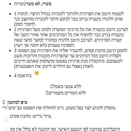
בשרי, לא כשר
כשרות
לשטוף היטב את הפרגיות ולחתוך לקוביות בגודל הרצוי. לנקות
1
אותן ולהניח בקערה (ניתן כבר לבקש חתוך לקוביות מהקצב וכך
לחסוך בזמן).
לערבב היטב בקערה את כל מרכיבי המשרה ולמזוג מעל הפרגיות
2
בקערה (ניתן כבר להוסיף את כל המרכיבים אחד אחרי השני אל
קערת הפרגיות). לערבב היטב ולהניח במקרר למשך כחצי שעה
לספיגת טעמים (לא חובה אך רצוי).
לחמם היטב מחבת פסים, להעביר אליה את הפרגיות עם הפסטו
3
ולצלות היטב מכל הכיוונים עד שהפרגיות מוכנות וחרוכות מעט
לטעמכם. מתקבלת מנת פרגיות בפסטו מושלמת שאתם חייבים
לאמץ (אצלי גם הילדים ליקקו את האצבעות!).
בתיאבון
4
ללא צבעי מאכל

ללא חומרים משמרים

טיפ למתכון

מומלץ להגיש לצד בצל מטוגן. ניתן להחליף את הפסטו בצ`ימיצ`ורי.
ציוד נדרש: מחבת פסים.

התבלינים במתכון לפי הטעם האישי. זמן ההכנה לא כולל את זמן