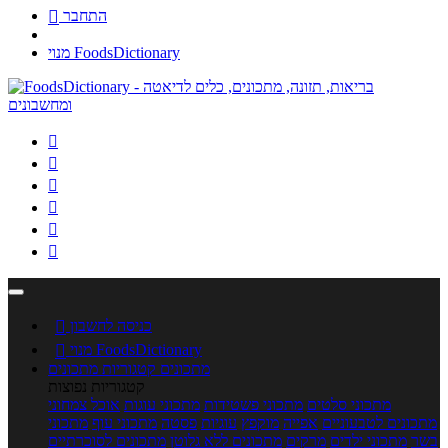
התחבר

מנוי FoodsDictionary






כניסה לחשבון

מנוי FoodsDictionary

מתכונים
קטגוריות מתכונים
קטגוריות נפוצות
מתכוני סלטים
מתכוני פשטידות
מתכוני עוגות
אוכל צמחוני
מתכונים לטבעוניים
אפייה
מוקפץ
עוגיות
פסטה
מתכוני עוף
מתכוני
בשר
מתכוני ילדים
מרקים
מתכונים ללא גלוטן
מתכונים לסוכרתיים