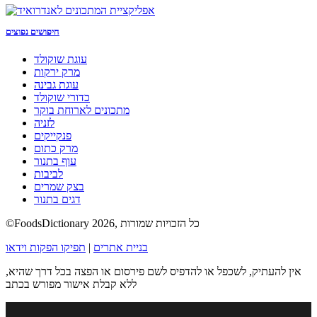
חיפושים נפוצים
עוגת שוקולד
מרק ירקות
עוגת גבינה
כדורי שוקולד
מתכונים לארוחת בוקר
לזניה
פנקייקים
מרק כתום
עוף בתנור
לביבות
בצק שמרים
דגים בתנור
©FoodsDictionary 2026, כל הזכויות שמורות
בניית אתרים
|
תפיקו הפקות וידאו
אין להעתיק, לשכפל או להדפיס לשם פירסום או הפצה בכל דרך שהיא,
ללא קבלת אישור מפורש בכתב