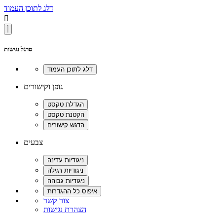
דלג לתוכן העמוד

סרגל נגישות
גופן וקישורים
צבעים
צור קשר
הצהרת נגישות