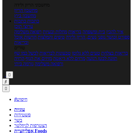
מחשבוני הריון ולידה
מחשבון הריון
מחשבון ביוץ
כתבות
כתבות
ערוצי תוכן
איך להכין
בית ומשפחה
בריאות
מחלות ובעיות
רפואה משלימה
ספורט וכושר גופני
נשים, הריון ולידה
טיפים והמלצות
חדשות אוכל
ובריאות
טורים
בריאות בצלחת
טעים ללא גלוטן
טבעונות לבריאות
לבשל כמו שף
תזונה לבטן רגועה
מרזים ללא דיאטה
מזיזים את הגוף
הרזיה
ורפואה משלימה
גורמה ביתי



חיפוש

עוגיות
פשטידות
בשר
הצטרפות לניוזלטר
אפליקציית Foods