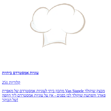
עוגיות אמסטרדם ביתיות
251 קלוריות
מתכון ביתי לעוגיות אמסטרדם של מאפיית Van Stapele מבצק שוקולד
פאדג' והפתעת שוקולד לבן בפנים - אין על עוגיות אמסטרדם ליד הקפה
של הבוקר!