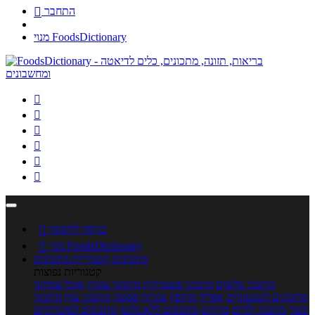
התחבר

מנוי FoodsDictionary






כניסה לחשבון

מנוי FoodsDictionary

מתכונים
קטגוריות מתכונים
קטגוריות נפוצות
מתכוני סלטים
מתכוני פשטידות
מתכוני עוגות
אוכל צמחוני
מתכונים לטבעוניים
אפייה
מוקפץ
עוגיות
פסטה
מתכוני עוף
מתכוני
בשר
מתכוני ילדים
מרקים
מתכונים ללא גלוטן
מתכונים לסוכרתיים