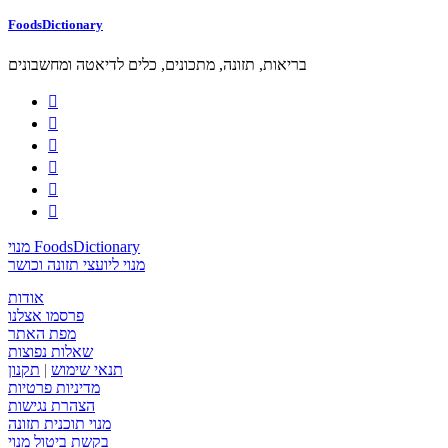
FoodsDictionary
בריאות, תזונה, מתכונים, כלים לדיאטה ומחשבונים






מנוי FoodsDictionary
מנוי ליועצי תזונה וכושר
אודות
פרסמו אצלנו
מפת האתר
שאלות נפוצות
תנאי שימוש
|
תקנון
מדיניות פרטיות
הצהרת נגישות
מנוי תוכנית תזונה
בקשת ביטול מנוי