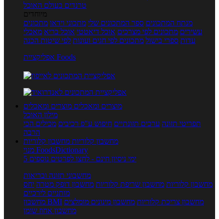
טרנדים בעולם האוכל
מיוחדים
מנתח המתכונים
ספר המתכונים שלי
מתכוני וידאו
מתכונים
עשירים
מתכונים לפי מצרכים
אוכל דיאטטי
אוכל בריא
מאכלי
עדות
ספרי בישול
מתכונים לפי חגים ועונות
לפי שיטות הכנה
אפליקציית Foods
מוצרים ומאכלים
מוצרים ומאכלים
מילון האוכל
תפריטי תזונה
ערכים תזונתיים
חיפוש ע"פ רכיבים
מכילים הכי
הרבה
מחשבון קלוריות
מחשבון קלוריות
מנוי FoodsDictionary
5 ימי ניסיון חינם - לחצו לפרטים נוספים
מחשבוני תזונה ובריאות
מחשבון קלוריות
מחשבון שריפת קלוריות
מחשבון דופק מטרה
יחס
מותניים לירכיים
מחשבון צריכת קלוריות
מחשבון מינונים מומלצים
מחשבון BMI
מחשבון אחוז שומן