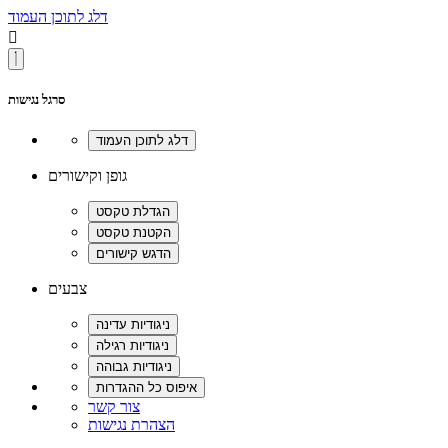
דלג לתוכן העמוד

סרגל נגישות
גופן וקישורים
צבעים
צור קשר
הצהרת נגישות