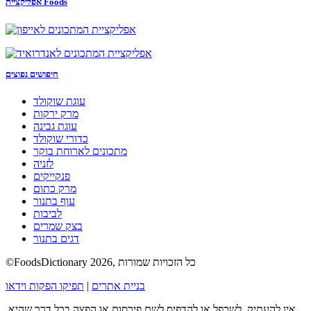
אפליקציית Foods
חיפושים נפוצים
עוגת שוקולד
מרק ירקות
עוגת גבינה
כדורי שוקולד
מתכונים לארוחת בוקר
לזניה
פנקייקים
מרק כתום
עוף בתנור
לביבות
בצק שמרים
דגים בתנור
©FoodsDictionary 2026, כל הזכויות שמורות
בניית אתרים
|
תפיקו הפקות וידאו
אין להעתיק, לשכפל או להדפיס לשם פירסום או הפצה בכל דרך שהיא,