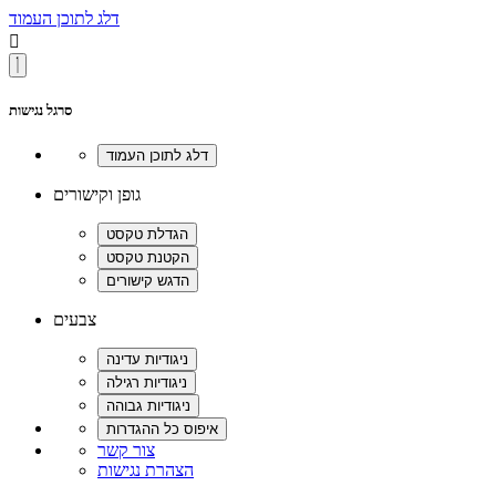
דלג לתוכן העמוד

סרגל נגישות
גופן וקישורים
צבעים
צור קשר
הצהרת נגישות