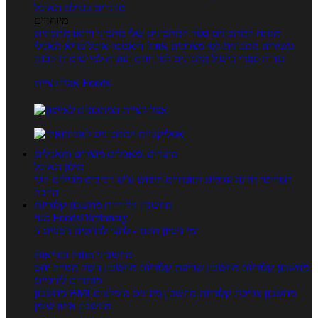
טרנדים בעולם האוכל
מיוחדים
מנתח המתכונים
ספר המתכונים שלי
מתכוני וידאו
מתכונים
עשירים
מתכונים לפי מצרכים
אוכל דיאטטי
אוכל בריא
מאכלי
עדות
ספרי בישול
מתכונים לפי חגים ועונות
לפי שיטות הכנה
אפליקציית Foods
מוצרים ומאכלים
מוצרים ומאכלים
מילון האוכל
תפריטי תזונה
ערכים תזונתיים
חיפוש ע"פ רכיבים
מכילים הכי
הרבה
מחשבון קלוריות
מחשבון קלוריות
מנוי FoodsDictionary
5 ימי ניסיון חינם - לחצו לפרטים נוספים
מחשבוני תזונה ובריאות
מחשבון קלוריות
מחשבון שריפת קלוריות
מחשבון דופק מטרה
יחס
מותניים לירכיים
מחשבון צריכת קלוריות
מחשבון מינונים מומלצים
מחשבון BMI
מחשבון אחוז שומן