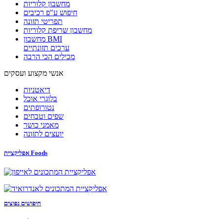
מחשבון קלוריות
חיפוש ע"פ רכיבים
תפריטי תזונה
מחשבון שריפת קלוריות
מחשבון BMI
ערכים תזונתיים
מכילים הכי הרבה
אנשי מקצוע ועסקים
דיאטניות
בלוגרי אוכל
נטורופתים
שפים וטבחים
מאמני כושר
יועצים לתזונה
אפליקציית Foods
חיפושים נפוצים