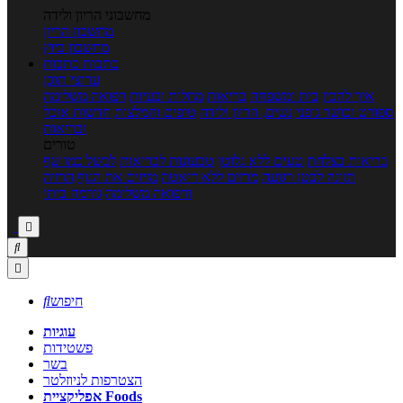
מחשבוני הריון ולידה
מחשבון הריון
מחשבון ביוץ
כתבות
כתבות
ערוצי תוכן
איך להכין
בית ומשפחה
בריאות
מחלות ובעיות
רפואה משלימה
ספורט וכושר גופני
נשים, הריון ולידה
טיפים והמלצות
חדשות אוכל
ובריאות
טורים
בריאות בצלחת
טעים ללא גלוטן
טבעונות לבריאות
לבשל כמו שף
תזונה לבטן רגועה
מרזים ללא דיאטה
מזיזים את הגוף
הרזיה
ורפואה משלימה
גורמה ביתי



חיפוש

עוגיות
פשטידות
בשר
הצטרפות לניוזלטר
אפליקציית Foods