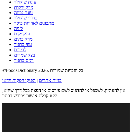
עוגת שוקולד
מרק ירקות
עוגת גבינה
כדורי שוקולד
מתכונים לארוחת בוקר
לזניה
פנקייקים
מרק כתום
עוף בתנור
לביבות
בצק שמרים
דגים בתנור
©FoodsDictionary 2026, כל הזכויות שמורות
בניית אתרים
|
תפיקו הפקות וידאו
אין להעתיק, לשכפל או להדפיס לשם פירסום או הפצה בכל דרך שהיא,
ללא קבלת אישור מפורש בכתב