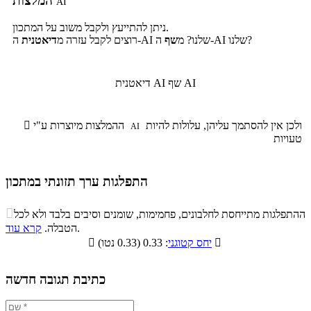
המלצות
AI
ניתן להתייעץ ולקבל משוב על המתכון.
ה-AI שלנו?
ה-AI שלנו? מ
שף
רוצים לקבל עזרה מ
דיאטנית
שף AI
דיאטנית AI
ולכן אין להסתמך עליהן, עלולות להיות
ההמלצות מיוצרות ע"י

AI
טעויות
התפלגות ערך תזונתי במתכון
התפלגות ערך תזונתי במתכון

ההתפלגות מתייחסת לחלבונים, פחמימות, שומנים וסיבים בלבד ולא לכל
סיבים
.
הטבלה.
קרא עוד
פחמימות
חלבונים
שומנים
תזונתיים

: 0.33 (0.33 נטו)
יחס קטוגני

0.7%
24.5%
9.1%
65.7%
כתיבת תגובה חדשה