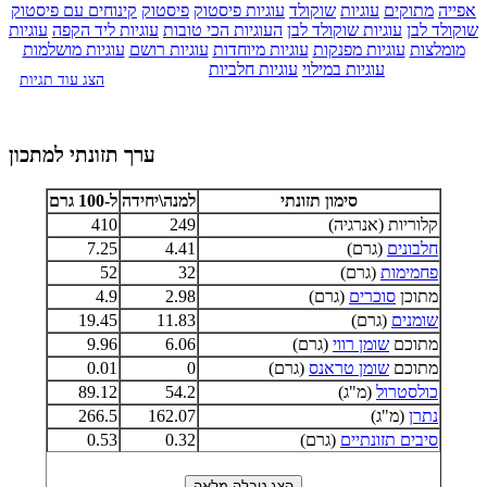
אפייה
מתוקים
עוגיות
שוקולד
עוגיות פיסטוק
פיסטוק
קינוחים עם פיסטוק
שוקולד לבן
עוגיות שוקולד לבן
העוגיות הכי טובות
עוגיות ליד הקפה
עוגיות
מומלצות
עוגיות מפנקות
עוגיות מיוחדות
עוגיות רושם
עוגיות מושלמות
עוגיות במילוי
עוגיות חלביות
הצג עוד תגיות
ערך תזונתי למתכון
סימון תזונתי
למנה\יחידה
ל-100 גרם
קלוריות (אנרגיה)
249
410
חלבונים
(גרם)
4.41
7.25
פחמימות
(גרם)
32
52
מתוכן
סוכרים
(גרם)
2.98
4.9
שומנים
(גרם)
11.83
19.45
מתוכם
שומן רווי
(גרם)
6.06
9.96
מתוכם
שומן טראנס
(גרם)
0
0.01
כולסטרול
(מ"ג)
54.2
89.12
נתרן
(מ"ג)
162.07
266.5
סיבים תזונתיים
(גרם)
0.32
0.53