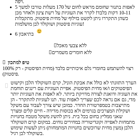
ויפה.
לאפות בתנור שחומם מראש לחום של 170 מעלות טורבו למשך
5
10-11 דקות בלבד! לקרר את העוגיות על רשת צינון ולאחר מכן
כשהן התקררו ניתן לקשט בזילוף של מחית פיסטוק. מתקבלות
עוגיות פיסטוק ושוקולד לבן מושלמות!
בתיאבון
6
ללא צבעי מאכל

ללא חומרים משמרים

טיפ למתכון

רצוי להשתמש בחומרי גלם איכותיים בלבד (מחית הפיסטוק - רק 100%
פיסטוק).
הערך התזונתי לא כולל את אבקת הוניל, קרם השוקולד הלבן וקישוט

הפיסטוקים ו/או מחית הפיסטוק. אפיית העוגיות עם רינגים תוחמת
את העוגיה ודואגת לצורה מדויקת ביותר. לא לאפות את העוגיות יותר
מדי, גם אם נראה לכם שצריך לאפות עוד. תנו לעוגיות להתקרר - הן
מתייצבות בטמפרטורת החדר. כמובן שיש צורך לעבוד עם משקל
ושקילת המצרכים בגרמים ולא בכוסות מדידה - חיים קלים ומצרך
שאני ממליץ בחום בכל בית. ניתן להשיג משקל מטבח בחנויות
מתמחות לאפייה וקונדיטוריה במחירים נוחים. במקום קרם השוקולד
הלבן (מעין מחית שרוכשים בחנויות המתמחות) ניתן לעשות שימוש
בשוקולד לבן רגיל.