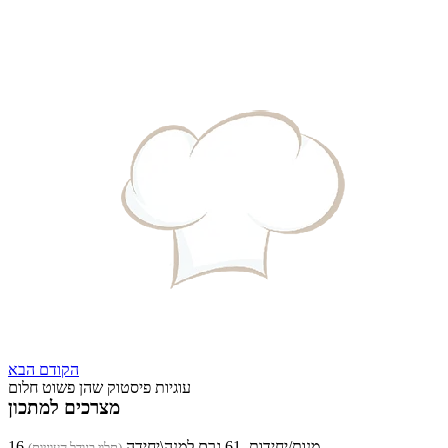
הקודם
הבא
עוגיות פיסטוק שהן פשוט חלום
מצרכים למתכון
16 מנות/יחידות, 61 גרם למנה\יחידה
(תלוי בגודל העוגיות)