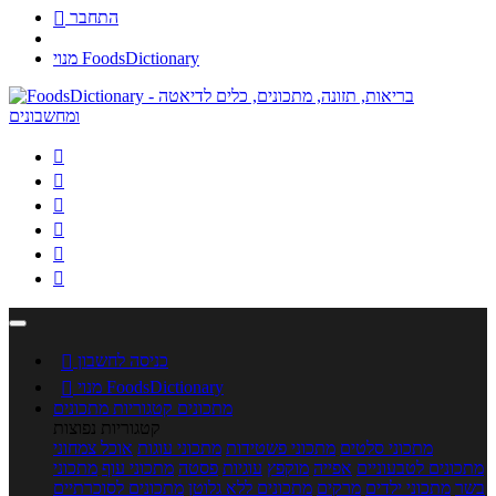
התחבר

מנוי FoodsDictionary






כניסה לחשבון

מנוי FoodsDictionary

מתכונים
קטגוריות מתכונים
קטגוריות נפוצות
מתכוני סלטים
מתכוני פשטידות
מתכוני עוגות
אוכל צמחוני
מתכונים לטבעוניים
אפייה
מוקפץ
עוגיות
פסטה
מתכוני עוף
מתכוני
בשר
מתכוני ילדים
מרקים
מתכונים ללא גלוטן
מתכונים לסוכרתיים