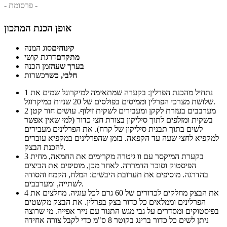
- פרסומת -
אופן הכנת המתכון
קינוחים
סוג המנה
מתקדם
דרגת קושי
בערך שעה
זמן הכנה
חלבי, כשר
כשרות
נתחיל מהכנת הפרלין: בקערה שמתאימה למיקרוגל שמים את
1
שלושת מצרכי הפרלין וממיסים בפולסים של 20 שניות במיקרוגל.
מערבבים בעזרת לקקן ומעבירים לשקית זילוף. עושים חור קטן
2
בשקית ומזלפים לתוך סיליקון בצורת חצי כדור (למי שאין אפשר
לשים בתוך תבנית סיליקון של קרח). את הפרלינים מעבירים
למקפיא לחצי שעה עד הקפאה. בזמן שהפרלינים במקפיא עוברים
להכנת הבצק.
בקערת המיקסר עם וו גיטרה מקרימים את החמאה, מחית
3
הפיסטוק וסוכר הדמררה. לאחר מכן, מוסיפים את הביצים
בהדרגה. מוסיפים את תערובת היבשים: המלח, הקמח והסודה
לשתייה, ומערבבים.
את הבצק מחלקים לכדורים של 60 גרם לכל עוגיה. מחלצים את
4
הפרלינים וממלאים כל כדור בצק בפרלין. את הבצק מקשטים
בפיסטוקים ומסדרים על גבי מגש התנור עם נייר אפייה. מי שרוצה
ניתן לשים כל כדור ברינג בקוטר 8 ס"מ כדי לקבל צורה אחידה